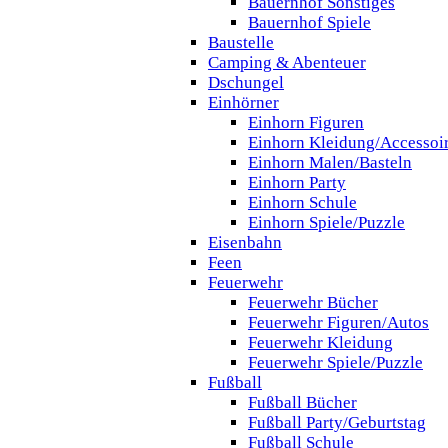
Bauernhof Sonstiges
Bauernhof Spiele
Baustelle
Camping & Abenteuer
Dschungel
Einhörner
Einhorn Figuren
Einhorn Kleidung/Accessoi
Einhorn Malen/Basteln
Einhorn Party
Einhorn Schule
Einhorn Spiele/Puzzle
Eisenbahn
Feen
Feuerwehr
Feuerwehr Bücher
Feuerwehr Figuren/Autos
Feuerwehr Kleidung
Feuerwehr Spiele/Puzzle
Fußball
Fußball Bücher
Fußball Party/Geburtstag
Fußball Schule