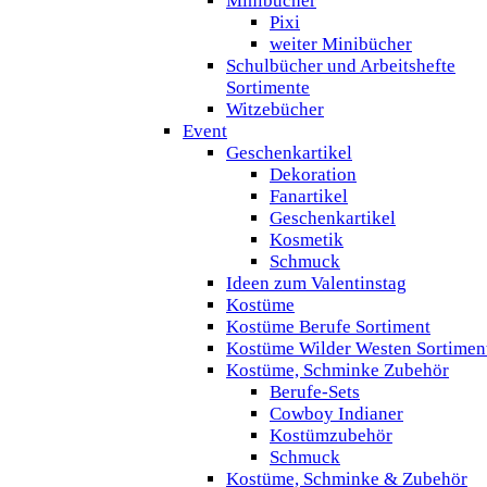
Minibücher
Pixi
weiter Minibücher
Schulbücher und Arbeitshefte
Sortimente
Witzebücher
Event
Geschenkartikel
Dekoration
Fanartikel
Geschenkartikel
Kosmetik
Schmuck
Ideen zum Valentinstag
Kostüme
Kostüme Berufe Sortiment
Kostüme Wilder Westen Sortimen
Kostüme, Schminke Zubehör
Berufe-Sets
Cowboy Indianer
Kostümzubehör
Schmuck
Kostüme, Schminke & Zubehör