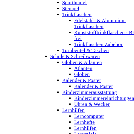
Sportbeutel
Stempel
Trinkflaschen
Edelstahl- & Aluminium
Trinkflaschen
Kunststofftrinkflaschen - B
frei
Trinkflaschen Zubehör
Turnbeutel & Taschen
Schule & Schreibwaren
Globen & Atlanten
Atlanten
Globen
Kalender & Poster
Kalender & Poster
Kinderzimmerausstattung
Kinderzimmereinrichtunge
Uhren & Wecker
Lernhilfen
Lerncomputer
Lernhefte
Lernhilfen