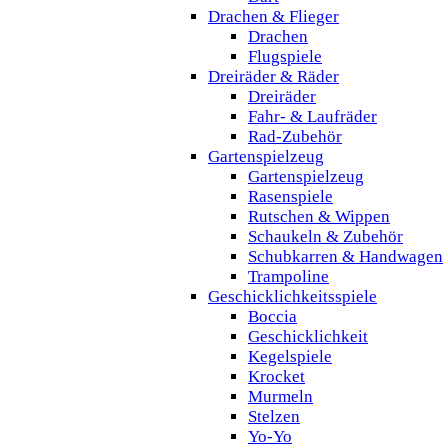
Drachen & Flieger
Drachen
Flugspiele
Dreiräder & Räder
Dreiräder
Fahr- & Laufräder
Rad-Zubehör
Gartenspielzeug
Gartenspielzeug
Rasenspiele
Rutschen & Wippen
Schaukeln & Zubehör
Schubkarren & Handwagen
Trampoline
Geschicklichkeitsspiele
Boccia
Geschicklichkeit
Kegelspiele
Krocket
Murmeln
Stelzen
Yo-Yo