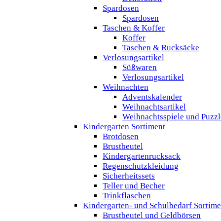
Spardosen
Spardosen
Taschen & Koffer
Koffer
Taschen & Rucksäcke
Verlosungsartikel
Süßwaren
Verlosungsartikel
Weihnachten
Adventskalender
Weihnachtsartikel
Weihnachtsspiele und Puzzl
Kindergarten Sortiment
Brotdosen
Brustbeutel
Kindergartenrucksack
Regenschutzkleidung
Sicherheitssets
Teller und Becher
Trinkflaschen
Kindergarten- und Schulbedarf Sortime
Brustbeutel und Geldbörsen