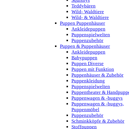
Squishys
Teddybären
Wild- Waldtiere
Wild- & Waldtiere
Puppen Puppenhäuser
Ankleidepuppen
Puppenspielwelten
Puppenzubehör
Puppen & Puppenhäuser
Ankleidepuppen
Babypuppen
Puppen Diverse
Puppen mit Funktion
Puppenhäuser & Zubehör
Puppenkleidung
Puppenspielwelten
Puppentheater & Handpupp
Puppenwagen & -buggys
Puppenwagen & -buggys,
Puppenmöbel
Puppenzubehör
Schminkköpfe & Zubehör
Stoffpuppen