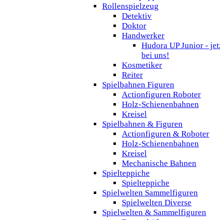
Rollenspielzeug
Detektiv
Doktor
Handwerker
Hudora UP Junior - jet
bei uns!
Kosmetiker
Reiter
Spielbahnen Figuren
Actionfiguren Roboter
Holz-Schienenbahnen
Kreisel
Spielbahnen & Figuren
Actionfiguren & Roboter
Holz-Schienenbahnen
Kreisel
Mechanische Bahnen
Spielteppiche
Spielteppiche
Spielwelten Sammelfiguren
Spielwelten Diverse
Spielwelten & Sammelfiguren