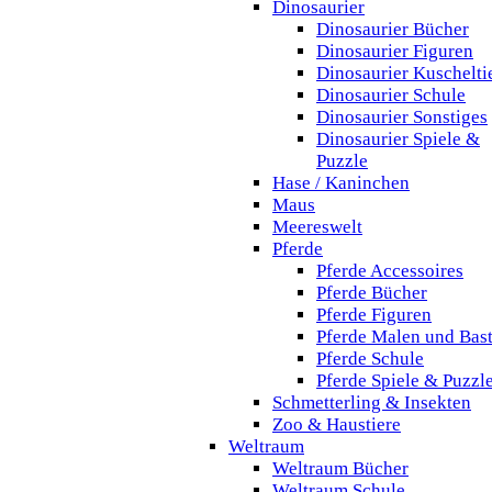
Dinosaurier
Dinosaurier Bücher
Dinosaurier Figuren
Dinosaurier Kuschelti
Dinosaurier Schule
Dinosaurier Sonstiges
Dinosaurier Spiele &
Puzzle
Hase / Kaninchen
Maus
Meereswelt
Pferde
Pferde Accessoires
Pferde Bücher
Pferde Figuren
Pferde Malen und Bas
Pferde Schule
Pferde Spiele & Puzzl
Schmetterling & Insekten
Zoo & Haustiere
Weltraum
Weltraum Bücher
Weltraum Schule