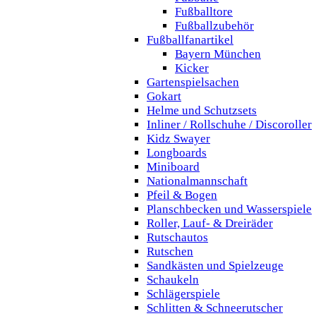
Fußballtore
Fußballzubehör
Fußballfanartikel
Bayern München
Kicker
Gartenspielsachen
Gokart
Helme und Schutzsets
Inliner / Rollschuhe / Discoroller
Kidz Swayer
Longboards
Miniboard
Nationalmannschaft
Pfeil & Bogen
Planschbecken und Wasserspiele
Roller, Lauf- & Dreiräder
Rutschautos
Rutschen
Sandkästen und Spielzeuge
Schaukeln
Schlägerspiele
Schlitten & Schneerutscher