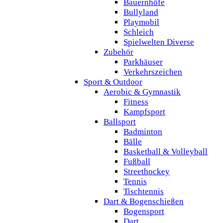
Bauernhöfe
Bullyland
Playmobil
Schleich
Spielwelten Diverse
Zubehör
Parkhäuser
Verkehrszeichen
Sport & Outdoor
Aerobic & Gymnastik
Fitness
Kampfsport
Ballsport
Badminton
Bälle
Basketball & Volleyball
Fußball
Streethockey
Tennis
Tischtennis
Dart & Bogenschießen
Bogensport
Dart