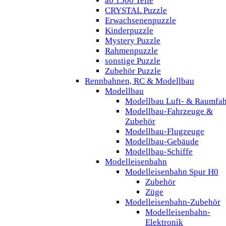
ab 1500 Teile
CRYSTAL Puzzle
Erwachsenenpuzzle
Kinderpuzzle
Mystery Puzzle
Rahmenpuzzle
sonstige Puzzle
Zubehör Puzzle
Rennbahnen, RC & Modellbau
Modellbau
Modellbau Luft- & Raumfah
Modellbau-Fahrzeuge &
Zubehör
Modellbau-Flugzeuge
Modellbau-Gebäude
Modellbau-Schiffe
Modelleisenbahn
Modelleisenbahn Spur H0
Zubehör
Züge
Modelleisenbahn-Zubehör
Modelleisenbahn-
Elektronik