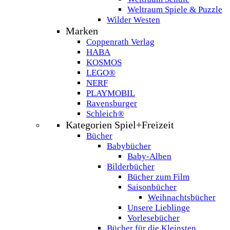
Weltraum Spiele & Puzzle
Wilder Westen
Marken
Coppenrath Verlag
HABA
KOSMOS
LEGO®
NERF
PLAYMOBIL
Ravensburger
Schleich®
Kategorien Spiel+Freizeit
Bücher
Babybücher
Baby-Alben
Bilderbücher
Bücher zum Film
Saisonbücher
Weihnachtsbücher
Unsere Lieblinge
Vorlesebücher
Bücher für die Kleinsten