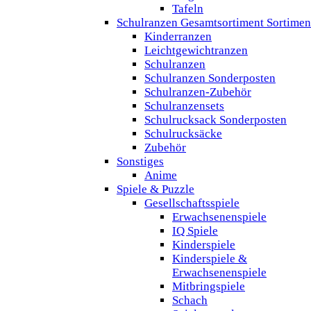
Tafeln
Schulranzen Gesamtsortiment Sortimen
Kinderranzen
Leichtgewichtranzen
Schulranzen
Schulranzen Sonderposten
Schulranzen-Zubehör
Schulranzensets
Schulrucksack Sonderposten
Schulrucksäcke
Zubehör
Sonstiges
Anime
Spiele & Puzzle
Gesellschaftsspiele
Erwachsenenspiele
IQ Spiele
Kinderspiele
Kinderspiele &
Erwachsenenspiele
Mitbringspiele
Schach