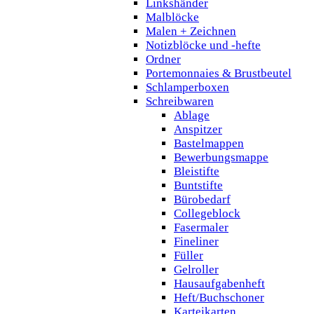
Linkshänder
Malblöcke
Malen + Zeichnen
Notizblöcke und -hefte
Ordner
Portemonnaies & Brustbeutel
Schlamperboxen
Schreibwaren
Ablage
Anspitzer
Bastelmappen
Bewerbungsmappe
Bleistifte
Buntstifte
Bürobedarf
Collegeblock
Fasermaler
Fineliner
Füller
Gelroller
Hausaufgabenheft
Heft/Buchschoner
Karteikarten