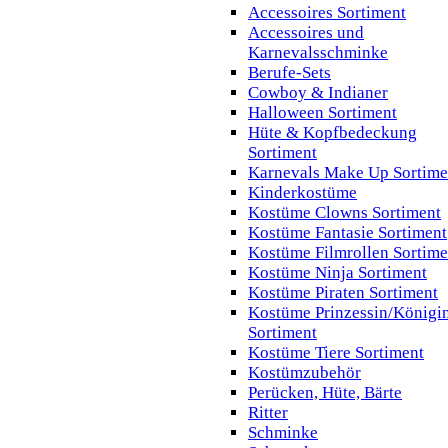
Accessoires Sortiment
Accessoires und
Karnevalsschminke
Berufe-Sets
Cowboy & Indianer
Halloween Sortiment
Hüte & Kopfbedeckung
Sortiment
Karnevals Make Up Sortime
Kinderkostüme
Kostüme Clowns Sortiment
Kostüme Fantasie Sortiment
Kostüme Filmrollen Sortime
Kostüme Ninja Sortiment
Kostüme Piraten Sortiment
Kostüme Prinzessin/Königi
Sortiment
Kostüme Tiere Sortiment
Kostümzubehör
Perücken, Hüte, Bärte
Ritter
Schminke