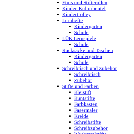
Etuis und Stifterollen
Kinder-Kulturbeutel
Kindertrolley
Lernhefte
Kindergarten
Schule
LÜK Lernspiele
Schule
Rucksäcke und Taschen
Kindergarten
Schule
Schreibtisch und Zubehör
Schreibtisch
Zubehör
Stifte und Farben
Bleistift
Buntstifte
Farbkästen
Fasermaler
Kreide
Schreibstifte
Schreibzubehör