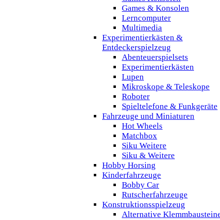
Games & Konsolen
Lerncomputer
Multimedia
Experimentierkästen &
Entdeckerspielzeug
Abenteuerspielsets
Experimentierkästen
Lupen
Mikroskope & Teleskope
Roboter
Spieltelefone & Funkgeräte
Fahrzeuge und Miniaturen
Hot Wheels
Matchbox
Siku Weitere
Siku & Weitere
Hobby Horsing
Kinderfahrzeuge
Bobby Car
Rutscherfahrzeuge
Konstruktionsspielzeug
Alternative Klemmbaustein