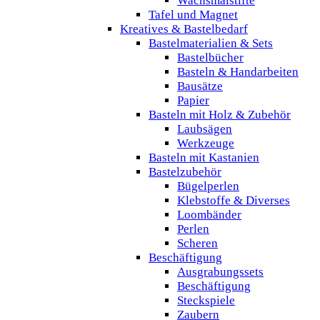
Wachsmalstifte
Tafel und Magnet
Kreatives & Bastelbedarf
Bastelmaterialien & Sets
Bastelbücher
Basteln & Handarbeiten
Bausätze
Papier
Basteln mit Holz & Zubehör
Laubsägen
Werkzeuge
Basteln mit Kastanien
Bastelzubehör
Bügelperlen
Klebstoffe & Diverses
Loombänder
Perlen
Scheren
Beschäftigung
Ausgrabungssets
Beschäftigung
Steckspiele
Zaubern