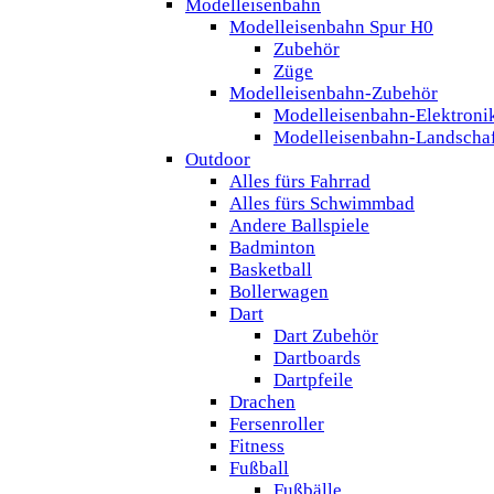
Modelleisenbahn
Modelleisenbahn Spur H0
Zubehör
Züge
Modelleisenbahn-Zubehör
Modelleisenbahn-Elektroni
Modelleisenbahn-Landscha
Outdoor
Alles fürs Fahrrad
Alles fürs Schwimmbad
Andere Ballspiele
Badminton
Basketball
Bollerwagen
Dart
Dart Zubehör
Dartboards
Dartpfeile
Drachen
Fersenroller
Fitness
Fußball
Fußbälle