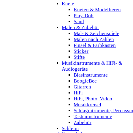
Knete
Kneten & Modellieren
Play-Doh
Sand
Malen & Zubehör
Mal- & Zeichenspiele
Malen nach Zahlen
Pinsel & Farbkästen
Sticker
Stifte
Musikinstrumente & HiFi- &
Audiogeräte
Blasinstrumente
BoogieBee
Gitarren
HiFi
HiFi, Photo, Video
Musikkreisel
Schlagintrumente, Percussi
Tasteninstrumente
Zubehör
Schleim