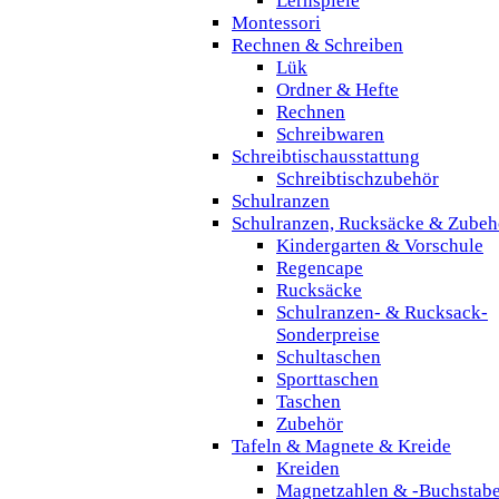
Lernspiele
Montessori
Rechnen & Schreiben
Lük
Ordner & Hefte
Rechnen
Schreibwaren
Schreibtischausstattung
Schreibtischzubehör
Schulranzen
Schulranzen, Rucksäcke & Zubeh
Kindergarten & Vorschule
Regencape
Rucksäcke
Schulranzen- & Rucksack-
Sonderpreise
Schultaschen
Sporttaschen
Taschen
Zubehör
Tafeln & Magnete & Kreide
Kreiden
Magnetzahlen & -Buchstab