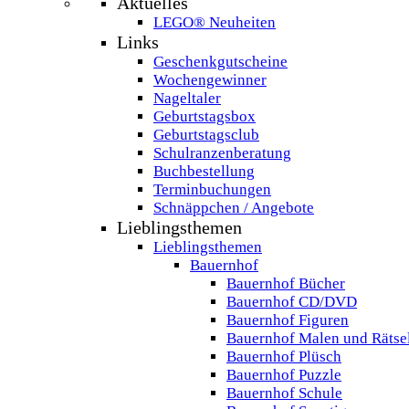
Aktuelles
LEGO® Neuheiten
Links
Geschenkgutscheine
Wochengewinner
Nageltaler
Geburtstagsbox
Geburtstagsclub
Schulranzenberatung
Buchbestellung
Terminbuchungen
Schnäppchen / Angebote
Lieblingsthemen
Lieblingsthemen
Bauernhof
Bauernhof Bücher
Bauernhof CD/DVD
Bauernhof Figuren
Bauernhof Malen und Rätse
Bauernhof Plüsch
Bauernhof Puzzle
Bauernhof Schule