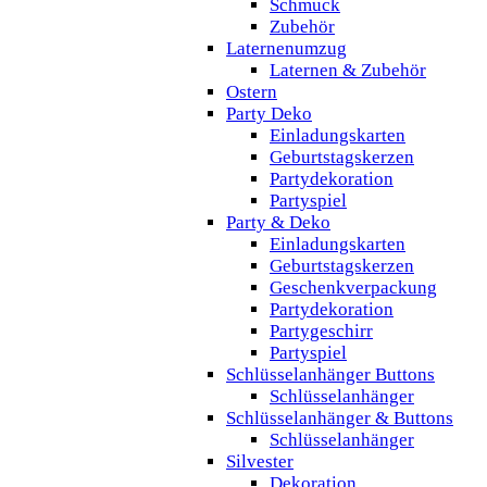
Schmuck
Zubehör
Laternenumzug
Laternen & Zubehör
Ostern
Party Deko
Einladungskarten
Geburtstagskerzen
Partydekoration
Partyspiel
Party & Deko
Einladungskarten
Geburtstagskerzen
Geschenkverpackung
Partydekoration
Partygeschirr
Partyspiel
Schlüsselanhänger Buttons
Schlüsselanhänger
Schlüsselanhänger & Buttons
Schlüsselanhänger
Silvester
Dekoration