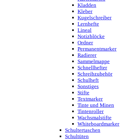
Kladden
Kleber
Kugelschreiber
Lernhefte
Lineal
Notizblöcke
Ordner
Permanentmarker
Radierer
Sammelmappe
Schnellhefter
Schreibzubehör
Schulheft
Sonstiges
Stifte
Textmarker
Tinte und Minen
Tintenroller
Wachsmalstifte
Whiteboardmarker
Schultertaschen
Schultüten