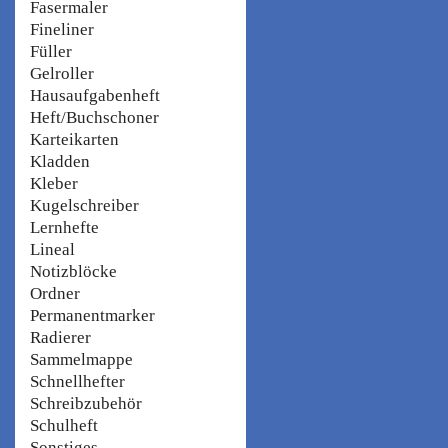
Fasermaler
Fineliner
Füller
Gelroller
Hausaufgabenheft
Heft/Buchschoner
Karteikarten
Kladden
Kleber
Kugelschreiber
Lernhefte
Lineal
Notizblöcke
Ordner
Permanentmarker
Radierer
Sammelmappe
Schnellhefter
Schreibzubehör
Schulheft
Sonstiges