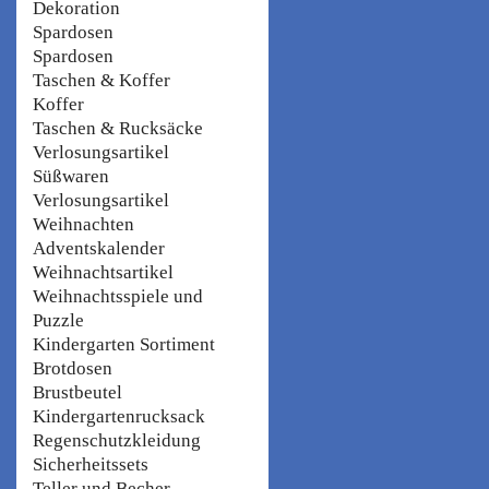
Dekoration
Spardosen
Spardosen
Taschen & Koffer
Koffer
Taschen & Rucksäcke
Verlosungsartikel
Süßwaren
Verlosungsartikel
Weihnachten
Adventskalender
Weihnachtsartikel
Weihnachtsspiele und
Puzzle
Kindergarten Sortiment
Brotdosen
Brustbeutel
Kindergartenrucksack
Regenschutzkleidung
Sicherheitssets
Teller und Becher