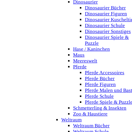
Dinosaurier
Dinosaurier Bücher
Dinosaurier Figuren
Dinosaurier Kuschelti
Dinosaurier Schule
Dinosaurier Sonstiges
Dinosaurier Spiele &
Puzzle
Hase / Kaninchen
Maus
Meereswelt
Pferde
Pferde Accessoires
Pferde Bücher
Pferde Figuren
Pferde Malen und Bas
Pferde Schule
Pferde Spiele & Puzzl
Schmetterling & Insekten
Zoo & Haustiere
Weltraum
Weltraum Bücher
Weltraum Schule