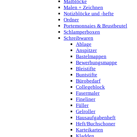
Malblöcke
Malen + Zeichnen
Notizblöcke und -hefte
Ordner
Portemonnaies & Brustbeutel
Schlamperboxen
Schreibwaren
Ablage
Anspitzer
Bastelmappen
Bewerbungsmappe
Bleistifte
Buntstifte
Bürobedarf
Collegeblock
Fasermaler
Fineliner
Füller
Gelroller
Hausaufgabenheft
Heft/Buchschoner
Karteikarten
Kladden