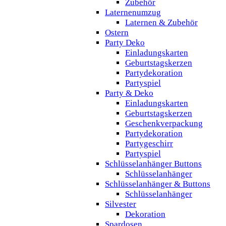
Zubehör
Laternenumzug
Laternen & Zubehör
Ostern
Party Deko
Einladungskarten
Geburtstagskerzen
Partydekoration
Partyspiel
Party & Deko
Einladungskarten
Geburtstagskerzen
Geschenkverpackung
Partydekoration
Partygeschirr
Partyspiel
Schlüsselanhänger Buttons
Schlüsselanhänger
Schlüsselanhänger & Buttons
Schlüsselanhänger
Silvester
Dekoration
Spardosen