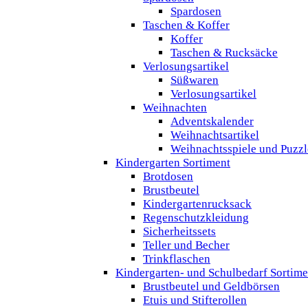
Spardosen
Taschen & Koffer
Koffer
Taschen & Rucksäcke
Verlosungsartikel
Süßwaren
Verlosungsartikel
Weihnachten
Adventskalender
Weihnachtsartikel
Weihnachtsspiele und Puzzl
Kindergarten Sortiment
Brotdosen
Brustbeutel
Kindergartenrucksack
Regenschutzkleidung
Sicherheitssets
Teller und Becher
Trinkflaschen
Kindergarten- und Schulbedarf Sortime
Brustbeutel und Geldbörsen
Etuis und Stifterollen