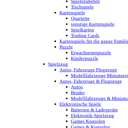
Spielezubehör
Tischspiele
Kartenspiele
Quartette
sonstige Kartenspiele
Spielkarten
Trading Cards
Kartenspiele für die ganze Famili
Puzzle
Erwachsenenpuzzle
Kinderpuzzle
Spielzeug
Autos, Fahrzeuge Flugzeuge
Modellfahrzeuge Miniature
Autos, Fahrzeuge & Flugzeuge
Autos
Bruder
Modellfahrzeuge & Miniatu
Elektronische Spiele
Batterien & Ladegeräte
Elektronik-Spielzeug
Games Konsolen
Games & Konsolen