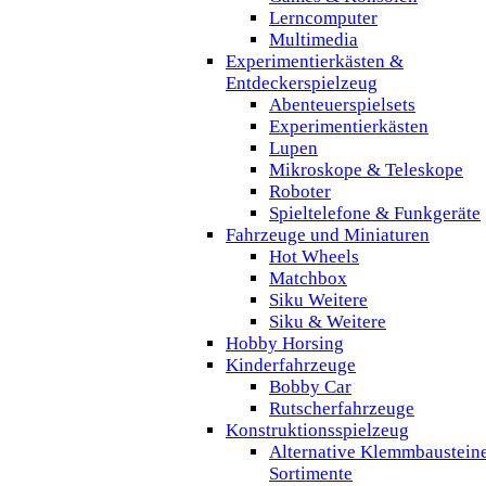
Lerncomputer
Multimedia
Experimentierkästen &
Entdeckerspielzeug
Abenteuerspielsets
Experimentierkästen
Lupen
Mikroskope & Teleskope
Roboter
Spieltelefone & Funkgeräte
Fahrzeuge und Miniaturen
Hot Wheels
Matchbox
Siku Weitere
Siku & Weitere
Hobby Horsing
Kinderfahrzeuge
Bobby Car
Rutscherfahrzeuge
Konstruktionsspielzeug
Alternative Klemmbaustein
Sortimente