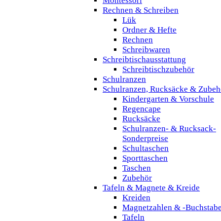
Montessori
Rechnen & Schreiben
Lük
Ordner & Hefte
Rechnen
Schreibwaren
Schreibtischausstattung
Schreibtischzubehör
Schulranzen
Schulranzen, Rucksäcke & Zubeh
Kindergarten & Vorschule
Regencape
Rucksäcke
Schulranzen- & Rucksack-
Sonderpreise
Schultaschen
Sporttaschen
Taschen
Zubehör
Tafeln & Magnete & Kreide
Kreiden
Magnetzahlen & -Buchstab
Tafeln