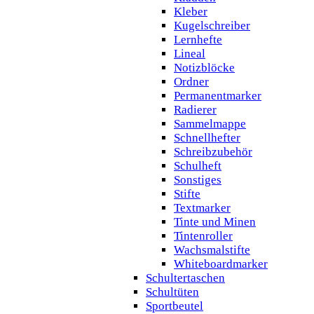
Kleber
Kugelschreiber
Lernhefte
Lineal
Notizblöcke
Ordner
Permanentmarker
Radierer
Sammelmappe
Schnellhefter
Schreibzubehör
Schulheft
Sonstiges
Stifte
Textmarker
Tinte und Minen
Tintenroller
Wachsmalstifte
Whiteboardmarker
Schultertaschen
Schultüten
Sportbeutel