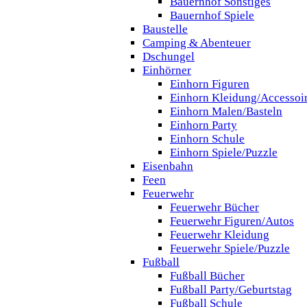
Bauernhof Sonstiges
Bauernhof Spiele
Baustelle
Camping & Abenteuer
Dschungel
Einhörner
Einhorn Figuren
Einhorn Kleidung/Accessoi
Einhorn Malen/Basteln
Einhorn Party
Einhorn Schule
Einhorn Spiele/Puzzle
Eisenbahn
Feen
Feuerwehr
Feuerwehr Bücher
Feuerwehr Figuren/Autos
Feuerwehr Kleidung
Feuerwehr Spiele/Puzzle
Fußball
Fußball Bücher
Fußball Party/Geburtstag
Fußball Schule