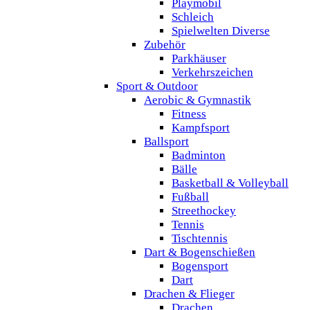
Playmobil
Schleich
Spielwelten Diverse
Zubehör
Parkhäuser
Verkehrszeichen
Sport & Outdoor
Aerobic & Gymnastik
Fitness
Kampfsport
Ballsport
Badminton
Bälle
Basketball & Volleyball
Fußball
Streethockey
Tennis
Tischtennis
Dart & Bogenschießen
Bogensport
Dart
Drachen & Flieger
Drachen