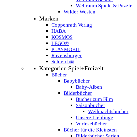
Weltraum Spiele & Puzzle
Wilder Westen
Marken
Coppenrath Verlag
HABA
KOSMOS
LEGO®
PLAYMOBIL
Ravensburger
Schleich®
Kategorien Spiel+Freizeit
Bücher
Babybücher
Baby-Alben
Bilderbücher
Bücher zum Film
Saisonbücher
Weihnachtsbücher
Unsere Lieblinge
Vorlesebücher
Bücher für die Kleinsten
Bilderbücher Serien