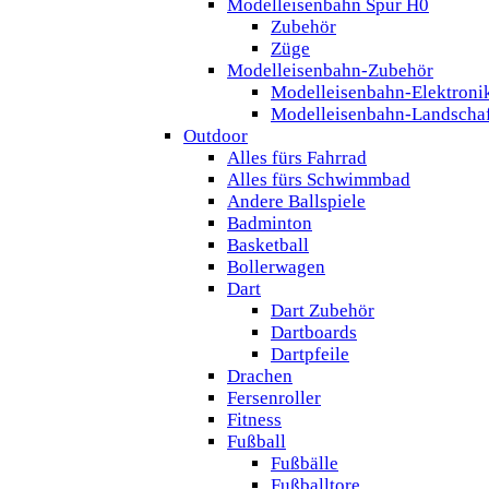
Modelleisenbahn Spur H0
Zubehör
Züge
Modelleisenbahn-Zubehör
Modelleisenbahn-Elektroni
Modelleisenbahn-Landscha
Outdoor
Alles fürs Fahrrad
Alles fürs Schwimmbad
Andere Ballspiele
Badminton
Basketball
Bollerwagen
Dart
Dart Zubehör
Dartboards
Dartpfeile
Drachen
Fersenroller
Fitness
Fußball
Fußbälle
Fußballtore