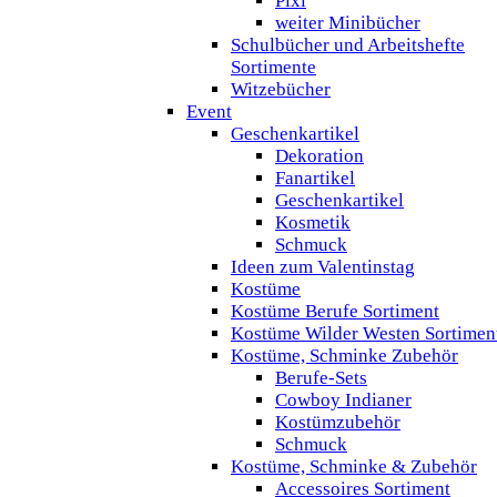
Pixi
weiter Minibücher
Schulbücher und Arbeitshefte
Sortimente
Witzebücher
Event
Geschenkartikel
Dekoration
Fanartikel
Geschenkartikel
Kosmetik
Schmuck
Ideen zum Valentinstag
Kostüme
Kostüme Berufe Sortiment
Kostüme Wilder Westen Sortimen
Kostüme, Schminke Zubehör
Berufe-Sets
Cowboy Indianer
Kostümzubehör
Schmuck
Kostüme, Schminke & Zubehör
Accessoires Sortiment