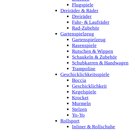
Flugspiele
Dreiräder & Räder
Dreiräder
Fahr- & Laufräder
Rad-Zubehör
Gartenspielzeug
Gartenspielzeug
Rasenspiele
Rutschen & Wippen
Schaukeln & Zubehör
Schubkarren & Handwagen
Trampoline
Geschicklichkeitsspiele
Boccia
Geschicklichkeit
Kegelspiele
Krocket
Murmeln
Stelzen
Yo-Yo
Rollsport
Inliner & Rollschuhe