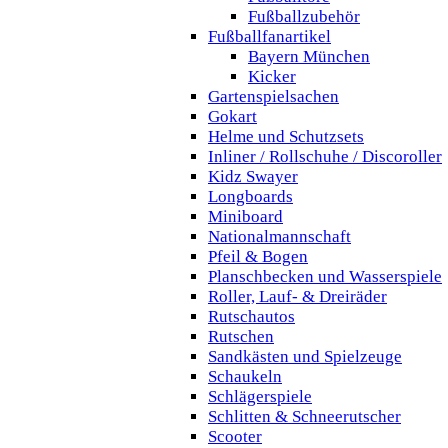
Fußballzubehör
Fußballfanartikel
Bayern München
Kicker
Gartenspielsachen
Gokart
Helme und Schutzsets
Inliner / Rollschuhe / Discoroller
Kidz Swayer
Longboards
Miniboard
Nationalmannschaft
Pfeil & Bogen
Planschbecken und Wasserspiele
Roller, Lauf- & Dreiräder
Rutschautos
Rutschen
Sandkästen und Spielzeuge
Schaukeln
Schlägerspiele
Schlitten & Schneerutscher
Scooter