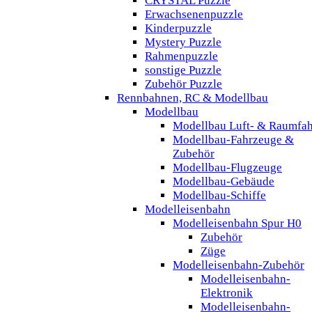
CRYSTAL Puzzle
Erwachsenenpuzzle
Kinderpuzzle
Mystery Puzzle
Rahmenpuzzle
sonstige Puzzle
Zubehör Puzzle
Rennbahnen, RC & Modellbau
Modellbau
Modellbau Luft- & Raumfah
Modellbau-Fahrzeuge &
Zubehör
Modellbau-Flugzeuge
Modellbau-Gebäude
Modellbau-Schiffe
Modelleisenbahn
Modelleisenbahn Spur H0
Zubehör
Züge
Modelleisenbahn-Zubehör
Modelleisenbahn-
Elektronik
Modelleisenbahn-