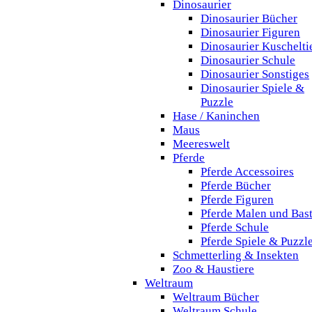
Dinosaurier
Dinosaurier Bücher
Dinosaurier Figuren
Dinosaurier Kuschelti
Dinosaurier Schule
Dinosaurier Sonstiges
Dinosaurier Spiele &
Puzzle
Hase / Kaninchen
Maus
Meereswelt
Pferde
Pferde Accessoires
Pferde Bücher
Pferde Figuren
Pferde Malen und Bas
Pferde Schule
Pferde Spiele & Puzzl
Schmetterling & Insekten
Zoo & Haustiere
Weltraum
Weltraum Bücher
Weltraum Schule