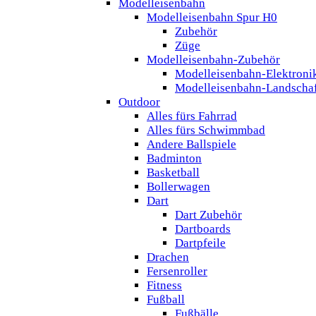
Modelleisenbahn
Modelleisenbahn Spur H0
Zubehör
Züge
Modelleisenbahn-Zubehör
Modelleisenbahn-Elektroni
Modelleisenbahn-Landscha
Outdoor
Alles fürs Fahrrad
Alles fürs Schwimmbad
Andere Ballspiele
Badminton
Basketball
Bollerwagen
Dart
Dart Zubehör
Dartboards
Dartpfeile
Drachen
Fersenroller
Fitness
Fußball
Fußbälle