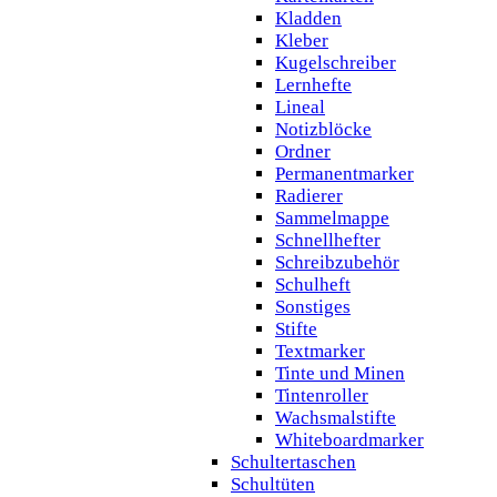
Kladden
Kleber
Kugelschreiber
Lernhefte
Lineal
Notizblöcke
Ordner
Permanentmarker
Radierer
Sammelmappe
Schnellhefter
Schreibzubehör
Schulheft
Sonstiges
Stifte
Textmarker
Tinte und Minen
Tintenroller
Wachsmalstifte
Whiteboardmarker
Schultertaschen
Schultüten