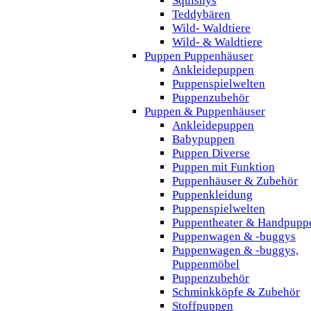
Squishys
Teddybären
Wild- Waldtiere
Wild- & Waldtiere
Puppen Puppenhäuser
Ankleidepuppen
Puppenspielwelten
Puppenzubehör
Puppen & Puppenhäuser
Ankleidepuppen
Babypuppen
Puppen Diverse
Puppen mit Funktion
Puppenhäuser & Zubehör
Puppenkleidung
Puppenspielwelten
Puppentheater & Handpupp
Puppenwagen & -buggys
Puppenwagen & -buggys,
Puppenmöbel
Puppenzubehör
Schminkköpfe & Zubehör
Stoffpuppen