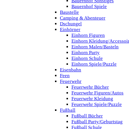
Bauernhof Sonstiges
Bauernhof Spiele
Baustelle
Camping & Abenteuer
Dschungel
Einhörner
Einhorn Figuren
Einhorn Kleidung/Accessoi
Einhorn Malen/Basteln
Einhorn Party
Einhorn Schule
Einhorn Spiele/Puzzle
Eisenbahn
Feen
Feuerwehr
Feuerwehr Bücher
Feuerwehr Figuren/Autos
Feuerwehr Kleidung
Feuerwehr Spiele/Puzzle
Fußball
Fußball Bücher
Fußball Party/Geburtstag
Fußball Schule