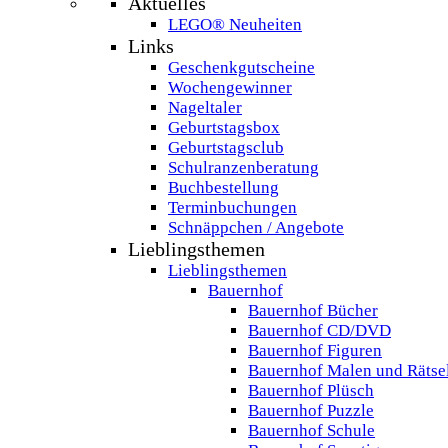
Aktuelles
LEGO® Neuheiten
Links
Geschenkgutscheine
Wochengewinner
Nageltaler
Geburtstagsbox
Geburtstagsclub
Schulranzenberatung
Buchbestellung
Terminbuchungen
Schnäppchen / Angebote
Lieblingsthemen
Lieblingsthemen
Bauernhof
Bauernhof Bücher
Bauernhof CD/DVD
Bauernhof Figuren
Bauernhof Malen und Rätse
Bauernhof Plüsch
Bauernhof Puzzle
Bauernhof Schule