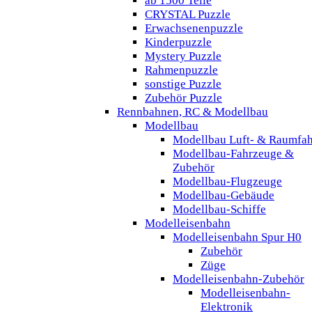
ab 1500 Teile
CRYSTAL Puzzle
Erwachsenenpuzzle
Kinderpuzzle
Mystery Puzzle
Rahmenpuzzle
sonstige Puzzle
Zubehör Puzzle
Rennbahnen, RC & Modellbau
Modellbau
Modellbau Luft- & Raumfah
Modellbau-Fahrzeuge &
Zubehör
Modellbau-Flugzeuge
Modellbau-Gebäude
Modellbau-Schiffe
Modelleisenbahn
Modelleisenbahn Spur H0
Zubehör
Züge
Modelleisenbahn-Zubehör
Modelleisenbahn-
Elektronik