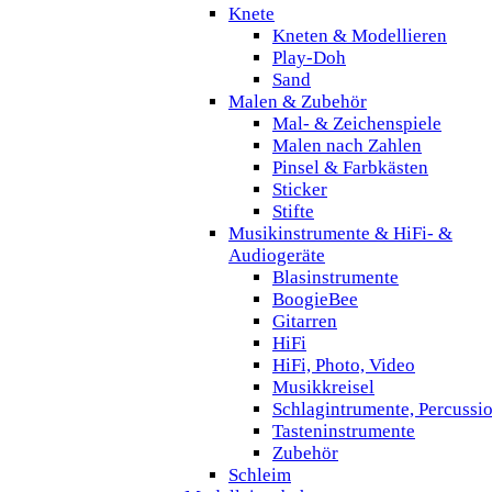
Knete
Kneten & Modellieren
Play-Doh
Sand
Malen & Zubehör
Mal- & Zeichenspiele
Malen nach Zahlen
Pinsel & Farbkästen
Sticker
Stifte
Musikinstrumente & HiFi- &
Audiogeräte
Blasinstrumente
BoogieBee
Gitarren
HiFi
HiFi, Photo, Video
Musikkreisel
Schlagintrumente, Percussi
Tasteninstrumente
Zubehör
Schleim