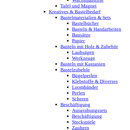
Wachsmalstifte
Tafel und Magnet
Kreatives & Bastelbedarf
Bastelmaterialien & Sets
Bastelbücher
Basteln & Handarbeiten
Bausätze
Papier
Basteln mit Holz & Zubehör
Laubsägen
Werkzeuge
Basteln mit Kastanien
Bastelzubehör
Bügelperlen
Klebstoffe & Diverses
Loombänder
Perlen
Scheren
Beschäftigung
Ausgrabungssets
Beschäftigung
Steckspiele
Zaubern