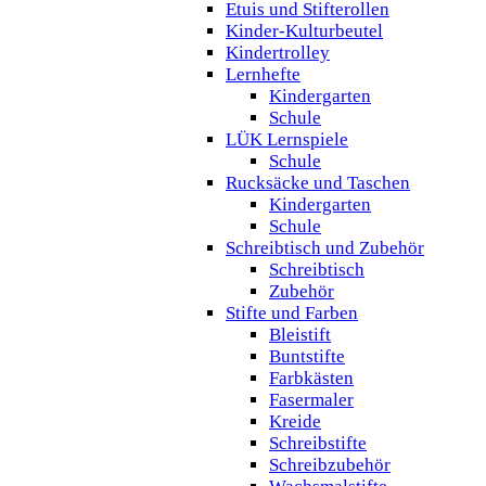
Etuis und Stifterollen
Kinder-Kulturbeutel
Kindertrolley
Lernhefte
Kindergarten
Schule
LÜK Lernspiele
Schule
Rucksäcke und Taschen
Kindergarten
Schule
Schreibtisch und Zubehör
Schreibtisch
Zubehör
Stifte und Farben
Bleistift
Buntstifte
Farbkästen
Fasermaler
Kreide
Schreibstifte
Schreibzubehör