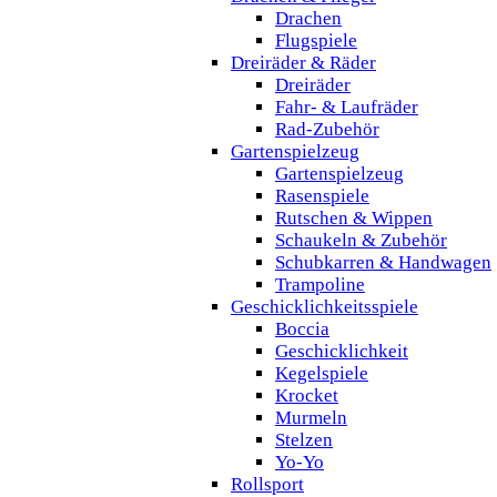
Drachen
Flugspiele
Dreiräder & Räder
Dreiräder
Fahr- & Laufräder
Rad-Zubehör
Gartenspielzeug
Gartenspielzeug
Rasenspiele
Rutschen & Wippen
Schaukeln & Zubehör
Schubkarren & Handwagen
Trampoline
Geschicklichkeitsspiele
Boccia
Geschicklichkeit
Kegelspiele
Krocket
Murmeln
Stelzen
Yo-Yo
Rollsport