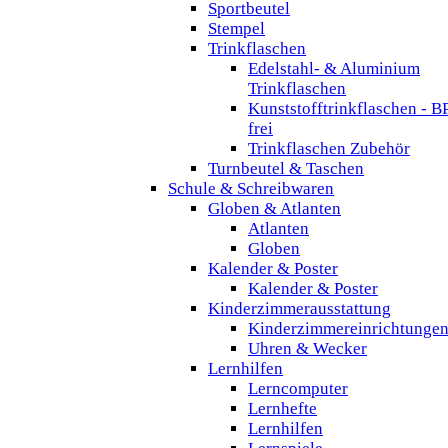
Sportbeutel
Stempel
Trinkflaschen
Edelstahl- & Aluminium
Trinkflaschen
Kunststofftrinkflaschen - B
frei
Trinkflaschen Zubehör
Turnbeutel & Taschen
Schule & Schreibwaren
Globen & Atlanten
Atlanten
Globen
Kalender & Poster
Kalender & Poster
Kinderzimmerausstattung
Kinderzimmereinrichtunge
Uhren & Wecker
Lernhilfen
Lerncomputer
Lernhefte
Lernhilfen