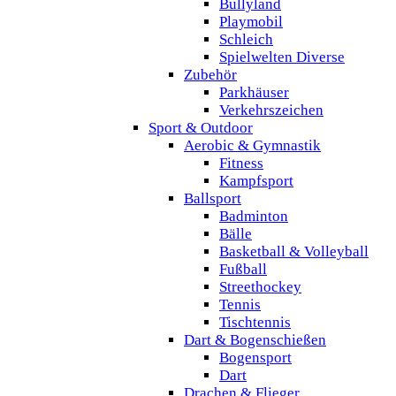
Bullyland
Playmobil
Schleich
Spielwelten Diverse
Zubehör
Parkhäuser
Verkehrszeichen
Sport & Outdoor
Aerobic & Gymnastik
Fitness
Kampfsport
Ballsport
Badminton
Bälle
Basketball & Volleyball
Fußball
Streethockey
Tennis
Tischtennis
Dart & Bogenschießen
Bogensport
Dart
Drachen & Flieger