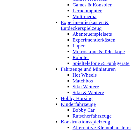
Games & Konsolen
Lerncomputer
Multimedia
Experimentierkästen &
Entdeckerspielzeug
Abenteuerspielsets
Experimentierkästen
Lupen
Mikroskope & Teleskope
Roboter
Spieltelefone & Funkgeräte
Fahrzeuge und Miniaturen
Hot Wheels
Matchbox
Siku Weitere
Siku & Weitere
Hobby Horsing
Kinderfahrzeuge
Bobby Car
Rutscherfahrzeuge
Konstruktionsspielzeug
Alternative Klemmbaustein