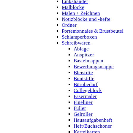
Linkshänder
Malblöcke
Malen + Zeichnen
Notizblöcke und -hefte
Ordner
Portemonnaies & Brustbeutel
Schlamperboxen
Schreibwaren
Ablage
Anspitzer
Bastelmappen
Bewerbungsmappe
Bleistifte
Buntstifte
Bürobedarf
Collegeblock
Fasermaler
Fineliner
Füller
Gelroller
Hausaufgabenheft
Heft/Buchschoner
Karteikarten