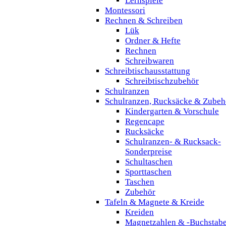
Lernspiele
Montessori
Rechnen & Schreiben
Lük
Ordner & Hefte
Rechnen
Schreibwaren
Schreibtischausstattung
Schreibtischzubehör
Schulranzen
Schulranzen, Rucksäcke & Zubeh
Kindergarten & Vorschule
Regencape
Rucksäcke
Schulranzen- & Rucksack-
Sonderpreise
Schultaschen
Sporttaschen
Taschen
Zubehör
Tafeln & Magnete & Kreide
Kreiden
Magnetzahlen & -Buchstab