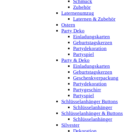
Schmuck
Zubehör
Laternenumzug
Laternen & Zubehör
Ostern
Party Deko
Einladungskarten
Geburtstagskerzen
Partydekoration
Partyspiel
Party & Deko
Einladungskarten
Geburtstagskerzen
Geschenkverpackung
Partydekoration
Partygeschirr
Partyspiel
Schlüsselanhänger Buttons
Schlüsselanhänger
Schlüsselanhänger & Buttons
Schlüsselanhänger
Silvester
Dekoration