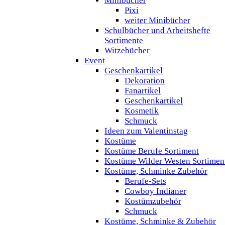
Minibücher
Pixi
weiter Minibücher
Schulbücher und Arbeitshefte
Sortimente
Witzebücher
Event
Geschenkartikel
Dekoration
Fanartikel
Geschenkartikel
Kosmetik
Schmuck
Ideen zum Valentinstag
Kostüme
Kostüme Berufe Sortiment
Kostüme Wilder Westen Sortimen
Kostüme, Schminke Zubehör
Berufe-Sets
Cowboy Indianer
Kostümzubehör
Schmuck
Kostüme, Schminke & Zubehör