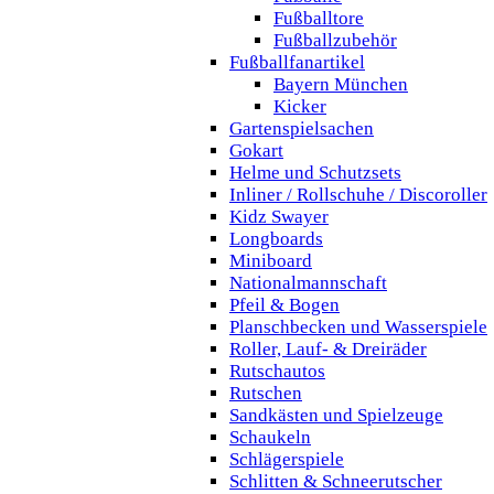
Fußballtore
Fußballzubehör
Fußballfanartikel
Bayern München
Kicker
Gartenspielsachen
Gokart
Helme und Schutzsets
Inliner / Rollschuhe / Discoroller
Kidz Swayer
Longboards
Miniboard
Nationalmannschaft
Pfeil & Bogen
Planschbecken und Wasserspiele
Roller, Lauf- & Dreiräder
Rutschautos
Rutschen
Sandkästen und Spielzeuge
Schaukeln
Schlägerspiele
Schlitten & Schneerutscher