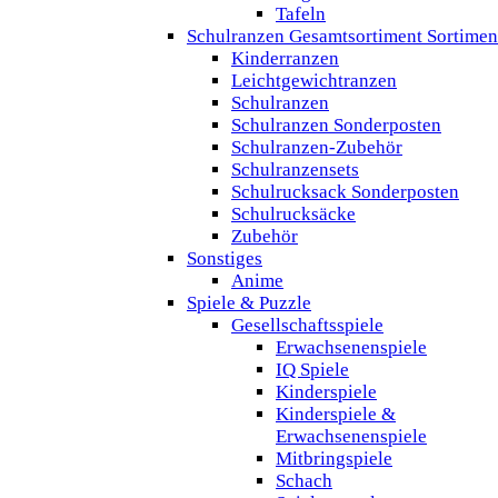
Tafeln
Schulranzen Gesamtsortiment Sortimen
Kinderranzen
Leichtgewichtranzen
Schulranzen
Schulranzen Sonderposten
Schulranzen-Zubehör
Schulranzensets
Schulrucksack Sonderposten
Schulrucksäcke
Zubehör
Sonstiges
Anime
Spiele & Puzzle
Gesellschaftsspiele
Erwachsenenspiele
IQ Spiele
Kinderspiele
Kinderspiele &
Erwachsenenspiele
Mitbringspiele
Schach