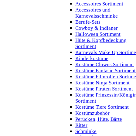
Accessoires Sortiment
Accessoires und
Karnevalsschminke
Berufe-Sets
Cowboy & Indianer
Halloween Sortiment
Hüte & Kopfbedeckung
Sortiment
Karnevals Make Up Sortime
Kinderkostüme
Kostüme Clowns Sortiment
Kostüme Fantasie Sortiment
Kostüme Filmrollen Sortime
Kostüme Ninja Sortiment
Kostüme Piraten Sortiment
Kostüme Prinzessin/Königi
Sortiment
Kostüme Tiere Sortiment
Kostümzubehör
Perücken, Hüte, Bärte
Ritter
Schminke