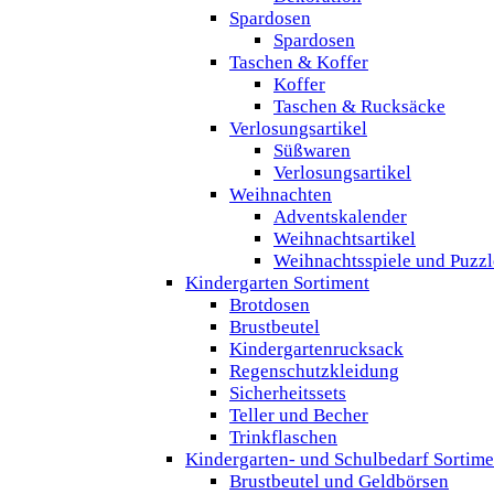
Spardosen
Spardosen
Taschen & Koffer
Koffer
Taschen & Rucksäcke
Verlosungsartikel
Süßwaren
Verlosungsartikel
Weihnachten
Adventskalender
Weihnachtsartikel
Weihnachtsspiele und Puzzl
Kindergarten Sortiment
Brotdosen
Brustbeutel
Kindergartenrucksack
Regenschutzkleidung
Sicherheitssets
Teller und Becher
Trinkflaschen
Kindergarten- und Schulbedarf Sortime
Brustbeutel und Geldbörsen