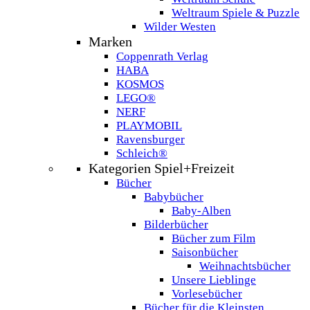
Weltraum Spiele & Puzzle
Wilder Westen
Marken
Coppenrath Verlag
HABA
KOSMOS
LEGO®
NERF
PLAYMOBIL
Ravensburger
Schleich®
Kategorien Spiel+Freizeit
Bücher
Babybücher
Baby-Alben
Bilderbücher
Bücher zum Film
Saisonbücher
Weihnachtsbücher
Unsere Lieblinge
Vorlesebücher
Bücher für die Kleinsten