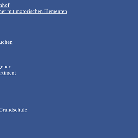
rnhof
er mit motorischen Elementen
suchen
geber
rtiment
, Grundschule