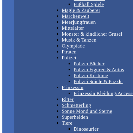
Fußball Spiele
Magie & Zauberer
Märchenwelt
Meerjungfrauen
Mittelalter
Monster & kindlicher Grusel
Musik & Tanzen
Olympiade
Piraten
Polizei
Polizei Bücher
Polizei Figuren & Autos
Polizei Kostüme
Polizei Spiele & Puzzle
Prinzessin
Prinzessin Kleidung/Access
Ritter
Schmetterling
Sonne Mond und Sterne
Superhelden
Tiere
Dinosaurier