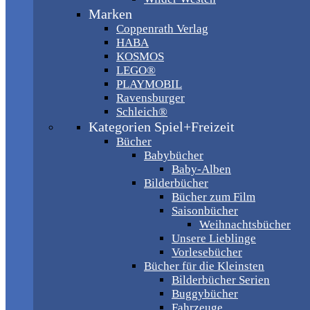
Marken
Coppenrath Verlag
HABA
KOSMOS
LEGO®
PLAYMOBIL
Ravensburger
Schleich®
Kategorien Spiel+Freizeit
Bücher
Babybücher
Baby-Alben
Bilderbücher
Bücher zum Film
Saisonbücher
Weihnachtsbücher
Unsere Lieblinge
Vorlesebücher
Bücher für die Kleinsten
Bilderbücher Serien
Buggybücher
Fahrzeuge