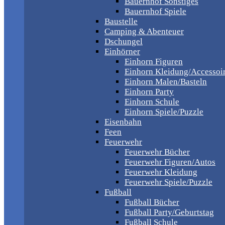
Bauernhof Sonstiges
Bauernhof Spiele
Baustelle
Camping & Abenteuer
Dschungel
Einhörner
Einhorn Figuren
Einhorn Kleidung/Accessoi
Einhorn Malen/Basteln
Einhorn Party
Einhorn Schule
Einhorn Spiele/Puzzle
Eisenbahn
Feen
Feuerwehr
Feuerwehr Bücher
Feuerwehr Figuren/Autos
Feuerwehr Kleidung
Feuerwehr Spiele/Puzzle
Fußball
Fußball Bücher
Fußball Party/Geburtstag
Fußball Schule