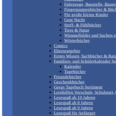
Fahrzeuge, Baustelle, Baue
Fingerpuppenbücher & Büch
Für große kleine Kinder
Gute Nacht
Stoff- & Fühlbücher
Tiere & Natur
Wimmelbilder und Sachen 
Wörterbücher
Comics
Elternratgeber
Erstes Wissen, Sachbücher & Rat
Familien- und Schülerkalender So
Kalender
Tagebücher
Freundebücher
Geschenkbücher
Gregs Tagebuch Sortiment
Lernhilfen Vorschule, Schulstart
Lesespaß ab 10 Jahren
Lesespaß ab 8 Jahren
Lesespaß ab 9 Jahren
Lesespaß für Anfänger