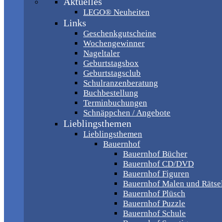
Aktuelles
LEGO® Neuheiten
Links
Geschenkgutscheine
Wochengewinner
Nageltaler
Geburtstagsbox
Geburtstagsclub
Schulranzenberatung
Buchbestellung
Terminbuchungen
Schnäppchen / Angebote
Lieblingsthemen
Lieblingsthemen
Bauernhof
Bauernhof Bücher
Bauernhof CD/DVD
Bauernhof Figuren
Bauernhof Malen und Rätse
Bauernhof Plüsch
Bauernhof Puzzle
Bauernhof Schule