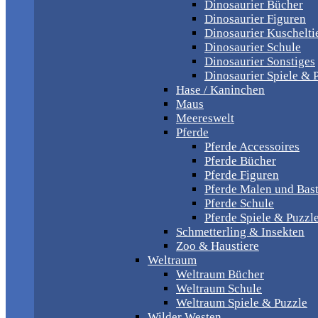
Dinosaurier Bücher
Dinosaurier Figuren
Dinosaurier Kuschelti
Dinosaurier Schule
Dinosaurier Sonstiges
Dinosaurier Spiele & 
Hase / Kaninchen
Maus
Meereswelt
Pferde
Pferde Accessoires
Pferde Bücher
Pferde Figuren
Pferde Malen und Bas
Pferde Schule
Pferde Spiele & Puzzl
Schmetterling & Insekten
Zoo & Haustiere
Weltraum
Weltraum Bücher
Weltraum Schule
Weltraum Spiele & Puzzle
Wilder Westen