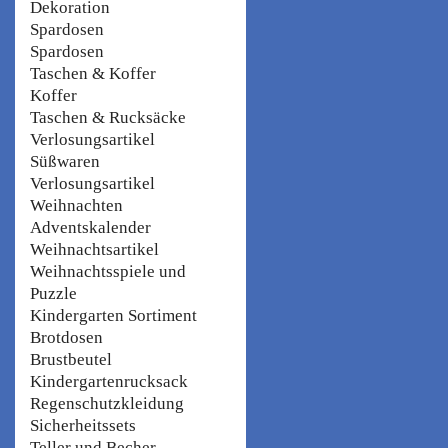
Dekoration
Spardosen
Spardosen
Taschen & Koffer
Koffer
Taschen & Rucksäcke
Verlosungsartikel
Süßwaren
Verlosungsartikel
Weihnachten
Adventskalender
Weihnachtsartikel
Weihnachtsspiele und
Puzzle
Kindergarten Sortiment
Brotdosen
Brustbeutel
Kindergartenrucksack
Regenschutzkleidung
Sicherheitssets
Teller und Becher