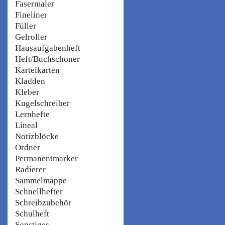
Fasermaler
Fineliner
Füller
Gelroller
Hausaufgabenheft
Heft/Buchschoner
Karteikarten
Kladden
Kleber
Kugelschreiber
Lernhefte
Lineal
Notizblöcke
Ordner
Permanentmarker
Radierer
Sammelmappe
Schnellhefter
Schreibzubehör
Schulheft
Sonstiges