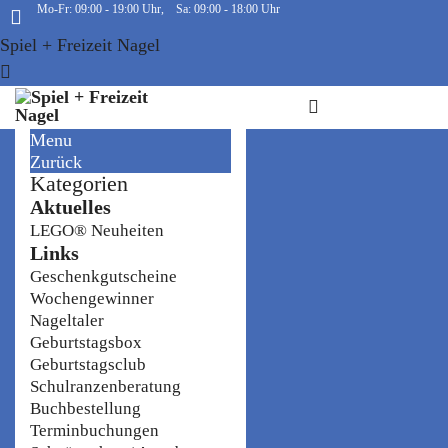
Mo-Fr: 09:00 - 19:00 Uhr, Sa: 09:00 - 18:00 Uhr
Spiel + Freizeit Nagel
Menu
Zurück
Kategorien
Aktuelles
LEGO® Neuheiten
Links
Geschenkgutscheine
Wochengewinner
Nageltaler
Geburtstagsbox
Geburtstagsclub
Schulranzenberatung
Buchbestellung
Terminbuchungen