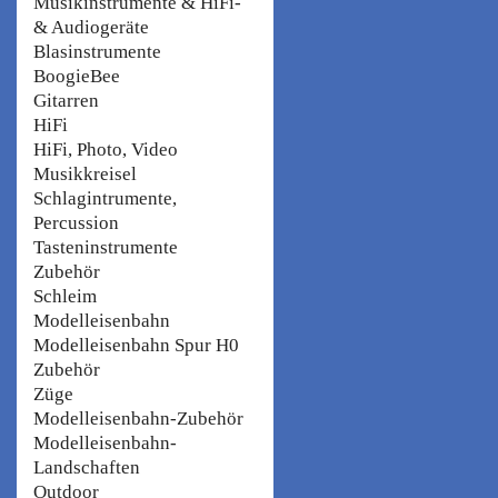
Musikinstrumente & HiFi-
& Audiogeräte
Blasinstrumente
BoogieBee
Gitarren
HiFi
HiFi, Photo, Video
Musikkreisel
Schlagintrumente,
Percussion
Tasteninstrumente
Zubehör
Schleim
Modelleisenbahn
Modelleisenbahn Spur H0
Zubehör
Züge
Modelleisenbahn-Zubehör
Modelleisenbahn-
Landschaften
Outdoor