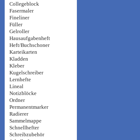
Collegeblock
Fasermaler
Fineliner
Füller
Gelroller
Hausaufgabenheft
Heft/Buchschoner
Karteikarten
Kladden
Kleber
Kugelschreiber
Lernhefte
Lineal
Notizblöcke
Ordner
Permanentmarker
Radierer
Sammelmappe
Schnellhefter
Schreibzubehör