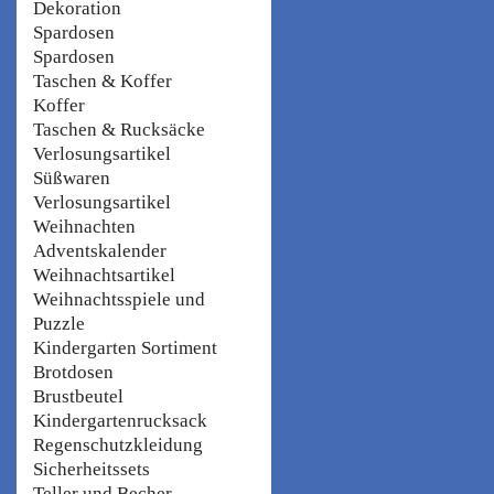
Dekoration
Spardosen
Spardosen
Taschen & Koffer
Koffer
Taschen & Rucksäcke
Verlosungsartikel
Süßwaren
Verlosungsartikel
Weihnachten
Adventskalender
Weihnachtsartikel
Weihnachtsspiele und
Puzzle
Kindergarten Sortiment
Brotdosen
Brustbeutel
Kindergartenrucksack
Regenschutzkleidung
Sicherheitssets
Teller und Becher