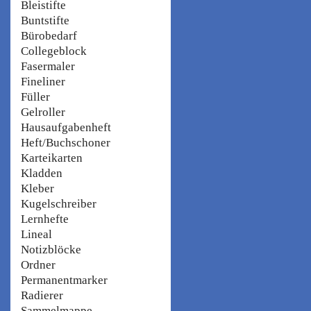
Bleistifte
Buntstifte
Bürobedarf
Collegeblock
Fasermaler
Fineliner
Füller
Gelroller
Hausaufgabenheft
Heft/Buchschoner
Karteikarten
Kladden
Kleber
Kugelschreiber
Lernhefte
Lineal
Notizblöcke
Ordner
Permanentmarker
Radierer
Sammelmappe