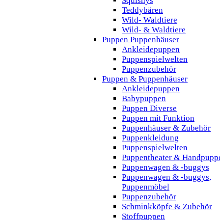
Squishys
Teddybären
Wild- Waldtiere
Wild- & Waldtiere
Puppen Puppenhäuser
Ankleidepuppen
Puppenspielwelten
Puppenzubehör
Puppen & Puppenhäuser
Ankleidepuppen
Babypuppen
Puppen Diverse
Puppen mit Funktion
Puppenhäuser & Zubehör
Puppenkleidung
Puppenspielwelten
Puppentheater & Handpupp
Puppenwagen & -buggys
Puppenwagen & -buggys,
Puppenmöbel
Puppenzubehör
Schminkköpfe & Zubehör
Stoffpuppen