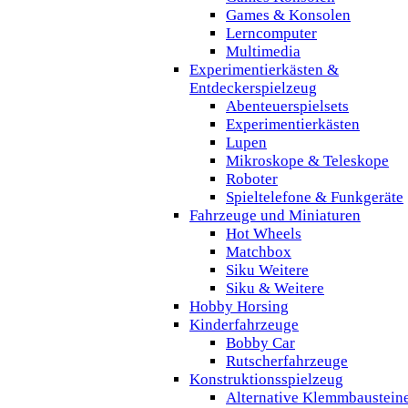
Games & Konsolen
Lerncomputer
Multimedia
Experimentierkästen &
Entdeckerspielzeug
Abenteuerspielsets
Experimentierkästen
Lupen
Mikroskope & Teleskope
Roboter
Spieltelefone & Funkgeräte
Fahrzeuge und Miniaturen
Hot Wheels
Matchbox
Siku Weitere
Siku & Weitere
Hobby Horsing
Kinderfahrzeuge
Bobby Car
Rutscherfahrzeuge
Konstruktionsspielzeug
Alternative Klemmbaustein