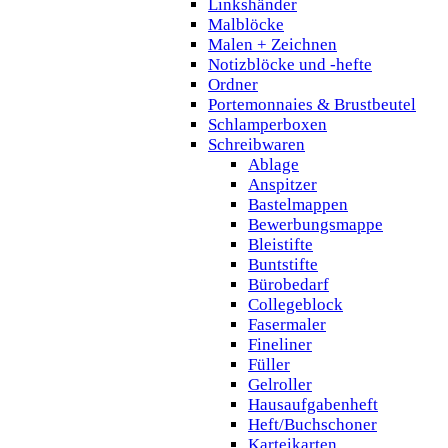
Linkshänder
Malblöcke
Malen + Zeichnen
Notizblöcke und -hefte
Ordner
Portemonnaies & Brustbeutel
Schlamperboxen
Schreibwaren
Ablage
Anspitzer
Bastelmappen
Bewerbungsmappe
Bleistifte
Buntstifte
Bürobedarf
Collegeblock
Fasermaler
Fineliner
Füller
Gelroller
Hausaufgabenheft
Heft/Buchschoner
Karteikarten