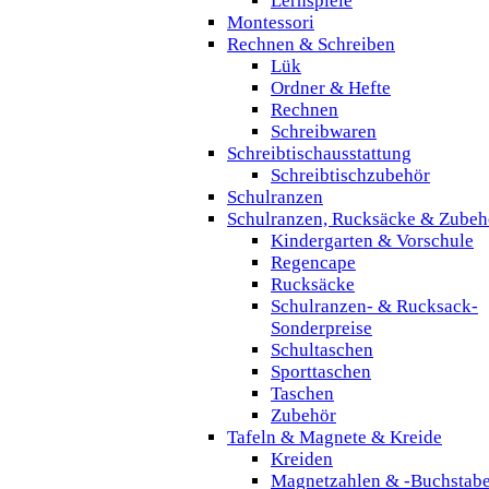
Lernspiele
Montessori
Rechnen & Schreiben
Lük
Ordner & Hefte
Rechnen
Schreibwaren
Schreibtischausstattung
Schreibtischzubehör
Schulranzen
Schulranzen, Rucksäcke & Zubeh
Kindergarten & Vorschule
Regencape
Rucksäcke
Schulranzen- & Rucksack-
Sonderpreise
Schultaschen
Sporttaschen
Taschen
Zubehör
Tafeln & Magnete & Kreide
Kreiden
Magnetzahlen & -Buchstab