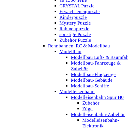
ab 1500 Teile
CRYSTAL Puzzle
Erwachsenenpuzzle
Kinderpuzzle
Mystery Puzzle
Rahmenpuzzle
sonstige Puzzle
Zubehör Puzzle
Rennbahnen, RC & Modellbau
Modellbau
Modellbau Luft- & Raumfah
Modellbau-Fahrzeuge &
Zubehör
Modellbau-Flugzeuge
Modellbau-Gebäude
Modellbau-Schiffe
Modelleisenbahn
Modelleisenbahn Spur H0
Zubehör
Züge
Modelleisenbahn-Zubehör
Modelleisenbahn-
Elektronik