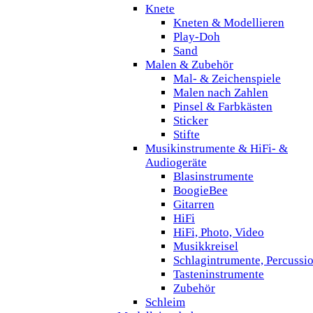
Knete
Kneten & Modellieren
Play-Doh
Sand
Malen & Zubehör
Mal- & Zeichenspiele
Malen nach Zahlen
Pinsel & Farbkästen
Sticker
Stifte
Musikinstrumente & HiFi- &
Audiogeräte
Blasinstrumente
BoogieBee
Gitarren
HiFi
HiFi, Photo, Video
Musikkreisel
Schlagintrumente, Percussi
Tasteninstrumente
Zubehör
Schleim