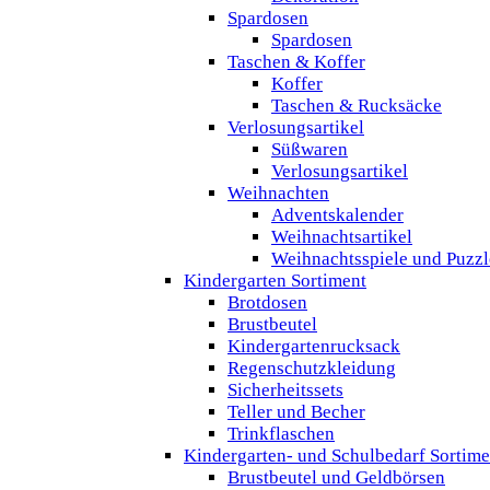
Spardosen
Spardosen
Taschen & Koffer
Koffer
Taschen & Rucksäcke
Verlosungsartikel
Süßwaren
Verlosungsartikel
Weihnachten
Adventskalender
Weihnachtsartikel
Weihnachtsspiele und Puzzl
Kindergarten Sortiment
Brotdosen
Brustbeutel
Kindergartenrucksack
Regenschutzkleidung
Sicherheitssets
Teller und Becher
Trinkflaschen
Kindergarten- und Schulbedarf Sortime
Brustbeutel und Geldbörsen