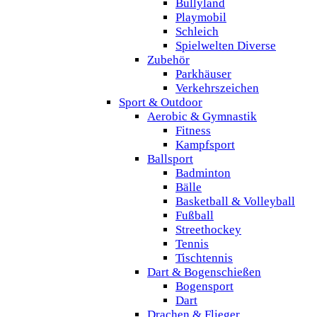
Bullyland
Playmobil
Schleich
Spielwelten Diverse
Zubehör
Parkhäuser
Verkehrszeichen
Sport & Outdoor
Aerobic & Gymnastik
Fitness
Kampfsport
Ballsport
Badminton
Bälle
Basketball & Volleyball
Fußball
Streethockey
Tennis
Tischtennis
Dart & Bogenschießen
Bogensport
Dart
Drachen & Flieger