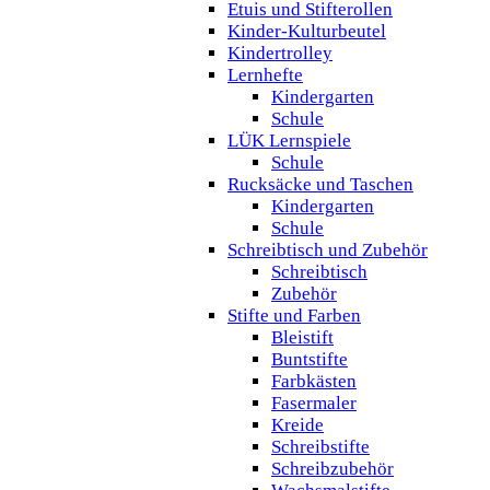
Etuis und Stifterollen
Kinder-Kulturbeutel
Kindertrolley
Lernhefte
Kindergarten
Schule
LÜK Lernspiele
Schule
Rucksäcke und Taschen
Kindergarten
Schule
Schreibtisch und Zubehör
Schreibtisch
Zubehör
Stifte und Farben
Bleistift
Buntstifte
Farbkästen
Fasermaler
Kreide
Schreibstifte
Schreibzubehör