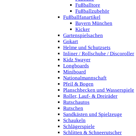
Fußballtore
Fußballzubehör
Fußballfanartikel
Bayern München
Kicker
Gartenspielsachen
Gokart
Helme und Schutzsets
Inliner / Rollschuhe / Discoroller
Kidz Swayer
Longboards
Miniboard
Nationalmannschaft
Pfeil & Bogen
Planschbecken und Wasserspiele
Roller, Lauf- & Dreiräder
Rutschautos
Rutschen
Sandkästen und Spielzeuge
Schaukeln
Schlägerspiele
Schlitten & Schneerutscher