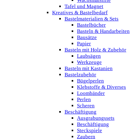
Wachsmalstifte
Tafel und Magnet
Kreatives & Bastelbedarf
Bastelmaterialien & Sets
Bastelbücher
Basteln & Handarbeiten
Bausätze
Papier
Basteln mit Holz & Zubehör
Laubsägen
Werkzeuge
Basteln mit Kastanien
Bastelzubehör
Bügelperlen
Klebstoffe & Diverses
Loombänder
Perlen
Scheren
Beschäftigung
Ausgrabungssets
Beschäftigung
Steckspiele
Zaubern