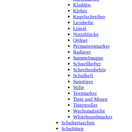
Kladden
Kleber
Kugelschreiber
Lernhefte
Lineal
Notizblöcke
Ordner
Permanentmarker
Radierer
Sammelmappe
Schnellhefter
Schreibzubehör
Schulheft
Sonstiges
Stifte
Textmarker
Tinte und Minen
Tintenroller
Wachsmalstifte
Whiteboardmarker
Schultertaschen
Schultüten