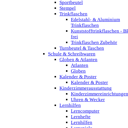
Sportbeutel
Stempel
Trinkflaschen
Edelstahl- & Aluminium
Trinkflaschen
Kunststofftrinkflaschen - B
frei
Trinkflaschen Zubehör
Turnbeutel & Taschen
Schule & Schreibwaren
Globen & Atlanten
Atlanten
Globen
Kalender & Poster
Kalender & Poster
Kinderzimmerausstattung
Kinderzimmereinrichtunge
Uhren & Wecker
Lernhilfen
Lerncomputer
Lernhefte
Lernhilfen