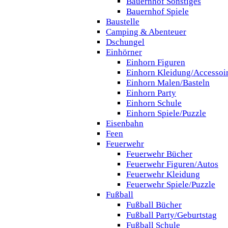
Bauernhof Sonstiges
Bauernhof Spiele
Baustelle
Camping & Abenteuer
Dschungel
Einhörner
Einhorn Figuren
Einhorn Kleidung/Accessoi
Einhorn Malen/Basteln
Einhorn Party
Einhorn Schule
Einhorn Spiele/Puzzle
Eisenbahn
Feen
Feuerwehr
Feuerwehr Bücher
Feuerwehr Figuren/Autos
Feuerwehr Kleidung
Feuerwehr Spiele/Puzzle
Fußball
Fußball Bücher
Fußball Party/Geburtstag
Fußball Schule