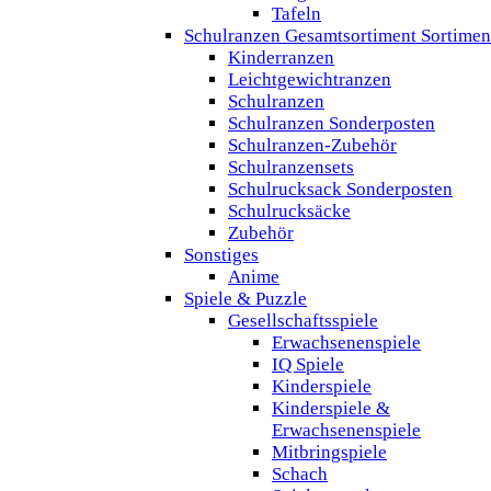
Tafeln
Schulranzen Gesamtsortiment Sortimen
Kinderranzen
Leichtgewichtranzen
Schulranzen
Schulranzen Sonderposten
Schulranzen-Zubehör
Schulranzensets
Schulrucksack Sonderposten
Schulrucksäcke
Zubehör
Sonstiges
Anime
Spiele & Puzzle
Gesellschaftsspiele
Erwachsenenspiele
IQ Spiele
Kinderspiele
Kinderspiele &
Erwachsenenspiele
Mitbringspiele
Schach