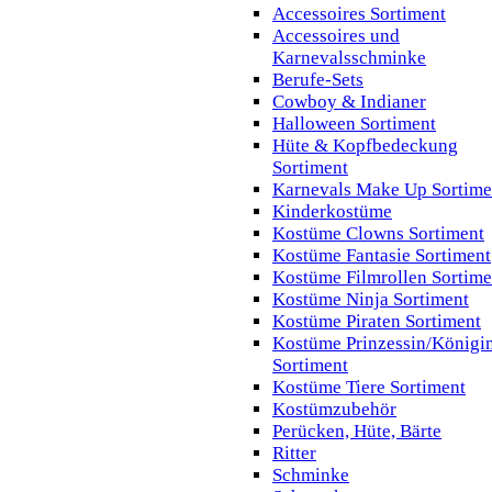
Accessoires Sortiment
Accessoires und
Karnevalsschminke
Berufe-Sets
Cowboy & Indianer
Halloween Sortiment
Hüte & Kopfbedeckung
Sortiment
Karnevals Make Up Sortime
Kinderkostüme
Kostüme Clowns Sortiment
Kostüme Fantasie Sortiment
Kostüme Filmrollen Sortime
Kostüme Ninja Sortiment
Kostüme Piraten Sortiment
Kostüme Prinzessin/Königi
Sortiment
Kostüme Tiere Sortiment
Kostümzubehör
Perücken, Hüte, Bärte
Ritter
Schminke