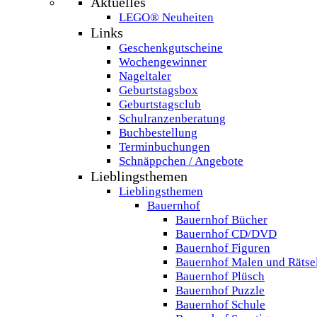
Aktuelles
LEGO® Neuheiten
Links
Geschenkgutscheine
Wochengewinner
Nageltaler
Geburtstagsbox
Geburtstagsclub
Schulranzenberatung
Buchbestellung
Terminbuchungen
Schnäppchen / Angebote
Lieblingsthemen
Lieblingsthemen
Bauernhof
Bauernhof Bücher
Bauernhof CD/DVD
Bauernhof Figuren
Bauernhof Malen und Rätse
Bauernhof Plüsch
Bauernhof Puzzle
Bauernhof Schule