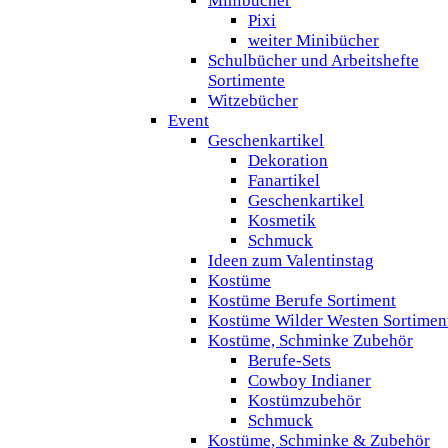
Minibücher
Pixi
weiter Minibücher
Schulbücher und Arbeitshefte
Sortimente
Witzebücher
Event
Geschenkartikel
Dekoration
Fanartikel
Geschenkartikel
Kosmetik
Schmuck
Ideen zum Valentinstag
Kostüme
Kostüme Berufe Sortiment
Kostüme Wilder Westen Sortimen
Kostüme, Schminke Zubehör
Berufe-Sets
Cowboy Indianer
Kostümzubehör
Schmuck
Kostüme, Schminke & Zubehör