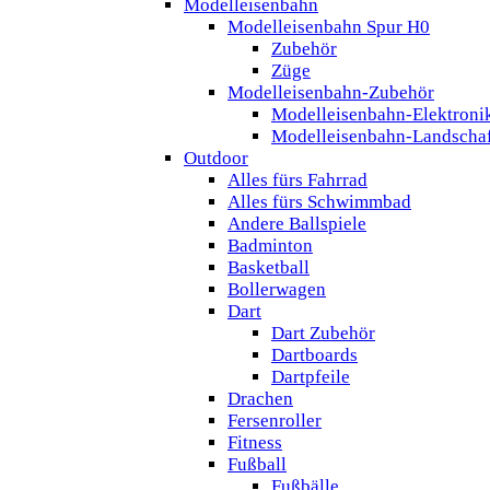
Modelleisenbahn
Modelleisenbahn Spur H0
Zubehör
Züge
Modelleisenbahn-Zubehör
Modelleisenbahn-Elektroni
Modelleisenbahn-Landscha
Outdoor
Alles fürs Fahrrad
Alles fürs Schwimmbad
Andere Ballspiele
Badminton
Basketball
Bollerwagen
Dart
Dart Zubehör
Dartboards
Dartpfeile
Drachen
Fersenroller
Fitness
Fußball
Fußbälle