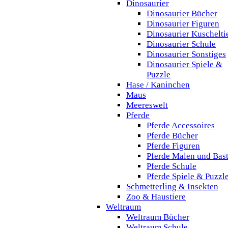
Dinosaurier
Dinosaurier Bücher
Dinosaurier Figuren
Dinosaurier Kuschelti
Dinosaurier Schule
Dinosaurier Sonstiges
Dinosaurier Spiele &
Puzzle
Hase / Kaninchen
Maus
Meereswelt
Pferde
Pferde Accessoires
Pferde Bücher
Pferde Figuren
Pferde Malen und Bas
Pferde Schule
Pferde Spiele & Puzzl
Schmetterling & Insekten
Zoo & Haustiere
Weltraum
Weltraum Bücher
Weltraum Schule