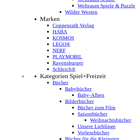
Weltraum Spiele & Puzzle
Wilder Westen
Marken
Coppenrath Verlag
HABA
KOSMOS
LEGO®
NERF
PLAYMOBIL
Ravensburger
Schleich®
Kategorien Spiel+Freizeit
Bücher
Babybücher
Baby-Alben
Bilderbücher
Bücher zum Film
Saisonbücher
Weihnachtsbücher
Unsere Lieblinge
Vorlesebücher
Bücher für die Kleinsten