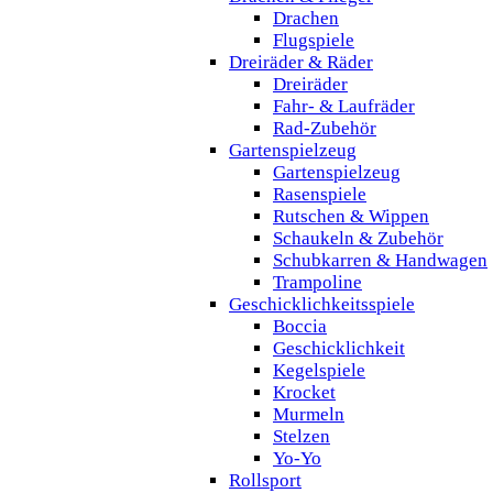
Drachen
Flugspiele
Dreiräder & Räder
Dreiräder
Fahr- & Laufräder
Rad-Zubehör
Gartenspielzeug
Gartenspielzeug
Rasenspiele
Rutschen & Wippen
Schaukeln & Zubehör
Schubkarren & Handwagen
Trampoline
Geschicklichkeitsspiele
Boccia
Geschicklichkeit
Kegelspiele
Krocket
Murmeln
Stelzen
Yo-Yo
Rollsport