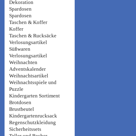
Dekoration
Spardosen
Spardosen
Taschen & Koffer
Koffer
Taschen & Rucksäcke
Verlosungsartikel
Süßwaren
Verlosungsartikel
Weihnachten
Adventskalender
Weihnachtsartikel
Weihnachtsspiele und
Puzzle
Kindergarten Sortiment
Brotdosen
Brustbeutel
Kindergartenrucksack
Regenschutzkleidung
Sicherheitssets
Teller und Becher