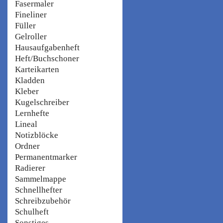
Fasermaler
Fineliner
Füller
Gelroller
Hausaufgabenheft
Heft/Buchschoner
Karteikarten
Kladden
Kleber
Kugelschreiber
Lernhefte
Lineal
Notizblöcke
Ordner
Permanentmarker
Radierer
Sammelmappe
Schnellhefter
Schreibzubehör
Schulheft
Sonstiges