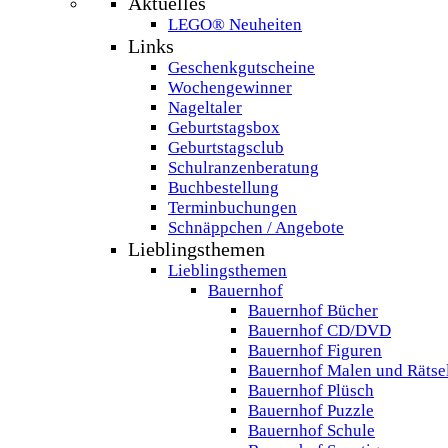
Aktuelles
LEGO® Neuheiten
Links
Geschenkgutscheine
Wochengewinner
Nageltaler
Geburtstagsbox
Geburtstagsclub
Schulranzenberatung
Buchbestellung
Terminbuchungen
Schnäppchen / Angebote
Lieblingsthemen
Lieblingsthemen
Bauernhof
Bauernhof Bücher
Bauernhof CD/DVD
Bauernhof Figuren
Bauernhof Malen und Rätse
Bauernhof Plüsch
Bauernhof Puzzle
Bauernhof Schule