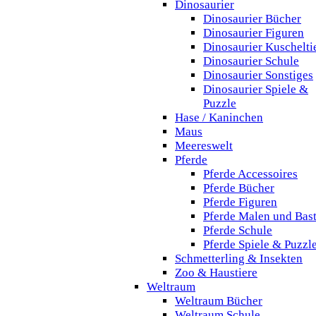
Dinosaurier
Dinosaurier Bücher
Dinosaurier Figuren
Dinosaurier Kuschelti
Dinosaurier Schule
Dinosaurier Sonstiges
Dinosaurier Spiele &
Puzzle
Hase / Kaninchen
Maus
Meereswelt
Pferde
Pferde Accessoires
Pferde Bücher
Pferde Figuren
Pferde Malen und Bas
Pferde Schule
Pferde Spiele & Puzzl
Schmetterling & Insekten
Zoo & Haustiere
Weltraum
Weltraum Bücher
Weltraum Schule