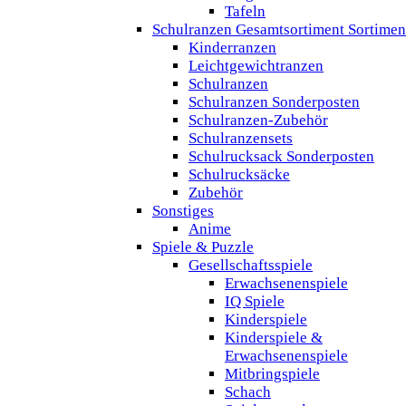
Tafeln
Schulranzen Gesamtsortiment Sortimen
Kinderranzen
Leichtgewichtranzen
Schulranzen
Schulranzen Sonderposten
Schulranzen-Zubehör
Schulranzensets
Schulrucksack Sonderposten
Schulrucksäcke
Zubehör
Sonstiges
Anime
Spiele & Puzzle
Gesellschaftsspiele
Erwachsenenspiele
IQ Spiele
Kinderspiele
Kinderspiele &
Erwachsenenspiele
Mitbringspiele
Schach