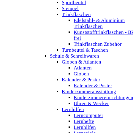
Sportbeutel
Stempel
Trinkflaschen
Edelstahl- & Aluminium
Trinkflaschen
Kunststofftrinkflaschen - B
frei
Trinkflaschen Zubehör
Turnbeutel & Taschen
Schule & Schreibwaren
Globen & Atlanten
Atlanten
Globen
Kalender & Poster
Kalender & Poster
Kinderzimmerausstattung
Kinderzimmereinrichtunge
Uhren & Wecker
Lernhilfen
Lerncomputer
Lernhefte
Lernhilfen