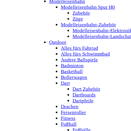
Modelleisenbahn
Modelleisenbahn Spur H0
Zubehör
Züge
Modelleisenbahn-Zubehör
Modelleisenbahn-Elektroni
Modelleisenbahn-Landscha
Outdoor
Alles fürs Fahrrad
Alles fürs Schwimmbad
Andere Ballspiele
Badminton
Basketball
Bollerwagen
Dart
Dart Zubehör
Dartboards
Dartpfeile
Drachen
Fersenroller
Fitness
Fußball
Fußbälle