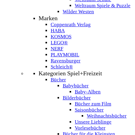
Weltraum Spiele & Puzzle
Wilder Westen
Marken
Coppenrath Verlag
HABA
KOSMOS
LEGO®
NERF
PLAYMOBIL
Ravensburger
Schleich®
Kategorien Spiel+Freizeit
Bücher
Babybücher
Baby-Alben
Bilderbücher
Bücher zum Film
Saisonbücher
Weihnachtsbücher
Unsere Lieblinge
Vorlesebücher
Bücher für die Kleinsten