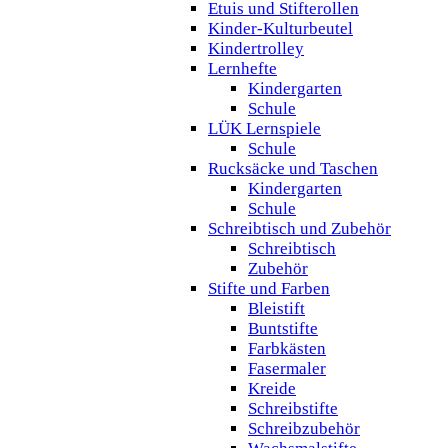
Etuis und Stifterollen
Kinder-Kulturbeutel
Kindertrolley
Lernhefte
Kindergarten
Schule
LÜK Lernspiele
Schule
Rucksäcke und Taschen
Kindergarten
Schule
Schreibtisch und Zubehör
Schreibtisch
Zubehör
Stifte und Farben
Bleistift
Buntstifte
Farbkästen
Fasermaler
Kreide
Schreibstifte
Schreibzubehör