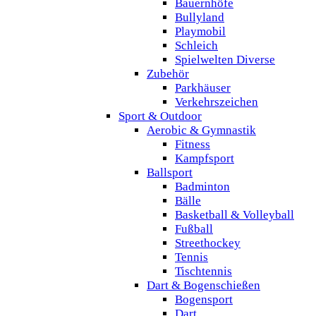
Bauernhöfe
Bullyland
Playmobil
Schleich
Spielwelten Diverse
Zubehör
Parkhäuser
Verkehrszeichen
Sport & Outdoor
Aerobic & Gymnastik
Fitness
Kampfsport
Ballsport
Badminton
Bälle
Basketball & Volleyball
Fußball
Streethockey
Tennis
Tischtennis
Dart & Bogenschießen
Bogensport
Dart