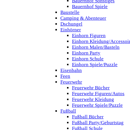
Bauernhof Sonstiges
Bauernhof Spiele
Baustelle
Camping & Abenteuer
Dschungel
Einhörner
Einhorn Figuren
Einhorn Kleidung/Accessoi
Einhorn Malen/Basteln
Einhorn Party
Einhorn Schule
Einhorn Spiele/Puzzle
Eisenbahn
Feen
Feuerwehr
Feuerwehr Bücher
Feuerwehr Figuren/Autos
Feuerwehr Kleidung
Feuerwehr Spiele/Puzzle
Fußball
Fußball Bücher
Fußball Party/Geburtstag
Fußball Schule