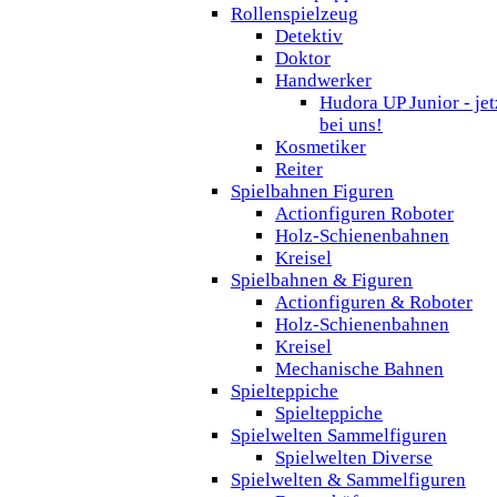
Rollenspielzeug
Detektiv
Doktor
Handwerker
Hudora UP Junior - jet
bei uns!
Kosmetiker
Reiter
Spielbahnen Figuren
Actionfiguren Roboter
Holz-Schienenbahnen
Kreisel
Spielbahnen & Figuren
Actionfiguren & Roboter
Holz-Schienenbahnen
Kreisel
Mechanische Bahnen
Spielteppiche
Spielteppiche
Spielwelten Sammelfiguren
Spielwelten Diverse
Spielwelten & Sammelfiguren