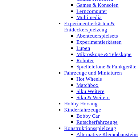
Games & Konsolen
Lerncomputer
Multimedia
Experimentierkästen &
Entdeckerspielzeug
Abenteuerspielsets
Experimentierkästen
Lupen
Mikroskope & Teleskope
Roboter
Spieltelefone & Funkgeräte
Fahrzeuge und Miniaturen
Hot Wheels
Matchbox
Siku Weitere
Siku & Weitere
Hobby Horsing
Kinderfahrzeuge
Bobby Car
Rutscherfahrzeuge
Konstruktionsspielzeug
Alternative Klemmbaustein