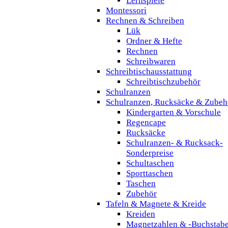
Lernspiele
Montessori
Rechnen & Schreiben
Lük
Ordner & Hefte
Rechnen
Schreibwaren
Schreibtischausstattung
Schreibtischzubehör
Schulranzen
Schulranzen, Rucksäcke & Zubeh
Kindergarten & Vorschule
Regencape
Rucksäcke
Schulranzen- & Rucksack-
Sonderpreise
Schultaschen
Sporttaschen
Taschen
Zubehör
Tafeln & Magnete & Kreide
Kreiden
Magnetzahlen & -Buchstab