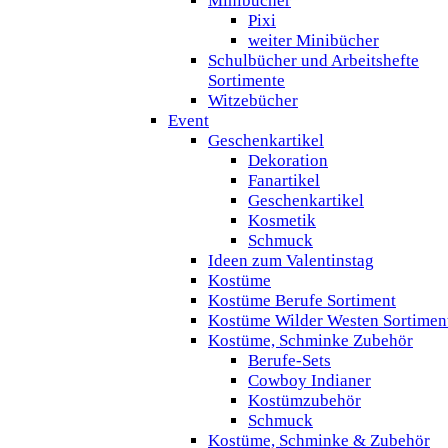
Minibücher
Pixi
weiter Minibücher
Schulbücher und Arbeitshefte
Sortimente
Witzebücher
Event
Geschenkartikel
Dekoration
Fanartikel
Geschenkartikel
Kosmetik
Schmuck
Ideen zum Valentinstag
Kostüme
Kostüme Berufe Sortiment
Kostüme Wilder Westen Sortimen
Kostüme, Schminke Zubehör
Berufe-Sets
Cowboy Indianer
Kostümzubehör
Schmuck
Kostüme, Schminke & Zubehör