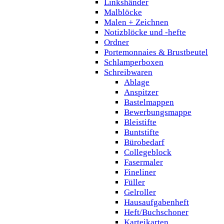
Linkshänder
Malblöcke
Malen + Zeichnen
Notizblöcke und -hefte
Ordner
Portemonnaies & Brustbeutel
Schlamperboxen
Schreibwaren
Ablage
Anspitzer
Bastelmappen
Bewerbungsmappe
Bleistifte
Buntstifte
Bürobedarf
Collegeblock
Fasermaler
Fineliner
Füller
Gelroller
Hausaufgabenheft
Heft/Buchschoner
Karteikarten