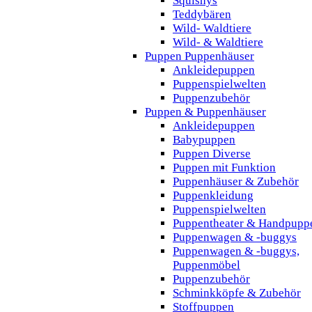
Squishys
Teddybären
Wild- Waldtiere
Wild- & Waldtiere
Puppen Puppenhäuser
Ankleidepuppen
Puppenspielwelten
Puppenzubehör
Puppen & Puppenhäuser
Ankleidepuppen
Babypuppen
Puppen Diverse
Puppen mit Funktion
Puppenhäuser & Zubehör
Puppenkleidung
Puppenspielwelten
Puppentheater & Handpupp
Puppenwagen & -buggys
Puppenwagen & -buggys,
Puppenmöbel
Puppenzubehör
Schminkköpfe & Zubehör
Stoffpuppen