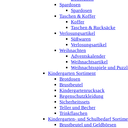
Spardosen
Spardosen
Taschen & Koffer
Koffer
Taschen & Rucksäcke
Verlosungsartikel
Süßwaren
Verlosungsartikel
Weihnachten
Adventskalender
Weihnachtsartikel
Weihnachtsspiele und Puzzl
Kindergarten Sortiment
Brotdosen
Brustbeutel
Kindergartenrucksack
Regenschutzkleidung
Sicherheitssets
Teller und Becher
Trinkflaschen
Kindergarten- und Schulbedarf Sortime
Brustbeutel und Geldbörsen