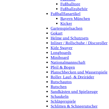
Fußballtore
Fußballzubehör
Fußballfanartikel
Bayern München
Kicker
Gartenspielsachen
Gokart
Helme und Schutzsets
Inliner / Rollschuhe / Discoroller
Kidz Swayer
Longboards
Miniboard
Nationalmannschaft
Pfeil & Bogen
Planschbecken und Wasserspiele
Roller, Lauf- & Dreiräder
Rutschautos
Rutschen
Sandkästen und Spielzeuge
Schaukeln
Schlägerspiele
Schlitten & Schneerutscher