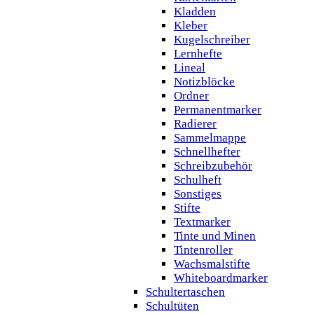
Kladden
Kleber
Kugelschreiber
Lernhefte
Lineal
Notizblöcke
Ordner
Permanentmarker
Radierer
Sammelmappe
Schnellhefter
Schreibzubehör
Schulheft
Sonstiges
Stifte
Textmarker
Tinte und Minen
Tintenroller
Wachsmalstifte
Whiteboardmarker
Schultertaschen
Schultüten