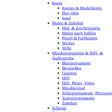
Knete
Kneten & Modellieren
Play-Doh
Sand
Malen & Zubehör
Mal- & Zeichenspiele
Malen nach Zahlen
Pinsel & Farbkästen
Sticker
Stifte
Musikinstrumente & HiFi- &
Audiogeräte
Blasinstrumente
BoogieBee
Gitarren
HiFi
HiFi, Photo, Video
Musikkreisel
Schlagintrumente, Percussi
Tasteninstrumente
Zubehör
Schleim