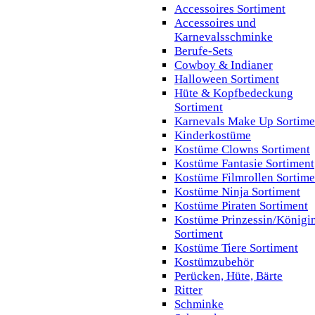
Accessoires Sortiment
Accessoires und
Karnevalsschminke
Berufe-Sets
Cowboy & Indianer
Halloween Sortiment
Hüte & Kopfbedeckung
Sortiment
Karnevals Make Up Sortime
Kinderkostüme
Kostüme Clowns Sortiment
Kostüme Fantasie Sortiment
Kostüme Filmrollen Sortime
Kostüme Ninja Sortiment
Kostüme Piraten Sortiment
Kostüme Prinzessin/Königi
Sortiment
Kostüme Tiere Sortiment
Kostümzubehör
Perücken, Hüte, Bärte
Ritter
Schminke