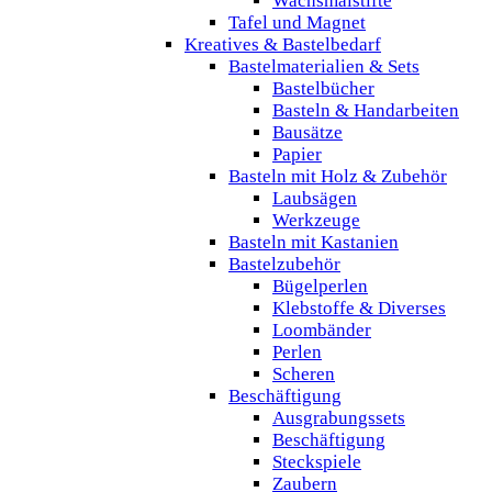
Wachsmalstifte
Tafel und Magnet
Kreatives & Bastelbedarf
Bastelmaterialien & Sets
Bastelbücher
Basteln & Handarbeiten
Bausätze
Papier
Basteln mit Holz & Zubehör
Laubsägen
Werkzeuge
Basteln mit Kastanien
Bastelzubehör
Bügelperlen
Klebstoffe & Diverses
Loombänder
Perlen
Scheren
Beschäftigung
Ausgrabungssets
Beschäftigung
Steckspiele
Zaubern