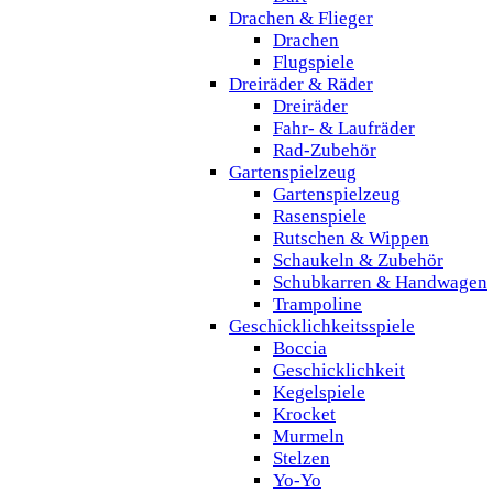
Drachen & Flieger
Drachen
Flugspiele
Dreiräder & Räder
Dreiräder
Fahr- & Laufräder
Rad-Zubehör
Gartenspielzeug
Gartenspielzeug
Rasenspiele
Rutschen & Wippen
Schaukeln & Zubehör
Schubkarren & Handwagen
Trampoline
Geschicklichkeitsspiele
Boccia
Geschicklichkeit
Kegelspiele
Krocket
Murmeln
Stelzen
Yo-Yo