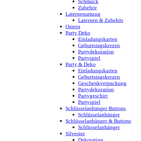
Schmuck
Zubehör
Laternenumzug
Laternen & Zubehör
Ostern
Party Deko
Einladungskarten
Geburtstagskerzen
Partydekoration
Partyspiel
Party & Deko
Einladungskarten
Geburtstagskerzen
Geschenkverpackung
Partydekoration
Partygeschirr
Partyspiel
Schlüsselanhänger Buttons
Schlüsselanhänger
Schlüsselanhänger & Buttons
Schlüsselanhänger
Silvester
Dekoration