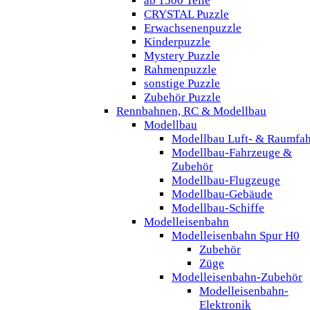
ab 1500 Teile
CRYSTAL Puzzle
Erwachsenenpuzzle
Kinderpuzzle
Mystery Puzzle
Rahmenpuzzle
sonstige Puzzle
Zubehör Puzzle
Rennbahnen, RC & Modellbau
Modellbau
Modellbau Luft- & Raumfah
Modellbau-Fahrzeuge &
Zubehör
Modellbau-Flugzeuge
Modellbau-Gebäude
Modellbau-Schiffe
Modelleisenbahn
Modelleisenbahn Spur H0
Zubehör
Züge
Modelleisenbahn-Zubehör
Modelleisenbahn-
Elektronik