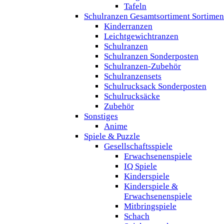
Tafeln
Schulranzen Gesamtsortiment Sortimen
Kinderranzen
Leichtgewichtranzen
Schulranzen
Schulranzen Sonderposten
Schulranzen-Zubehör
Schulranzensets
Schulrucksack Sonderposten
Schulrucksäcke
Zubehör
Sonstiges
Anime
Spiele & Puzzle
Gesellschaftsspiele
Erwachsenenspiele
IQ Spiele
Kinderspiele
Kinderspiele &
Erwachsenenspiele
Mitbringspiele
Schach