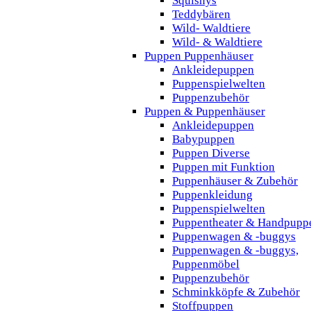
Squishys
Teddybären
Wild- Waldtiere
Wild- & Waldtiere
Puppen Puppenhäuser
Ankleidepuppen
Puppenspielwelten
Puppenzubehör
Puppen & Puppenhäuser
Ankleidepuppen
Babypuppen
Puppen Diverse
Puppen mit Funktion
Puppenhäuser & Zubehör
Puppenkleidung
Puppenspielwelten
Puppentheater & Handpupp
Puppenwagen & -buggys
Puppenwagen & -buggys,
Puppenmöbel
Puppenzubehör
Schminkköpfe & Zubehör
Stoffpuppen