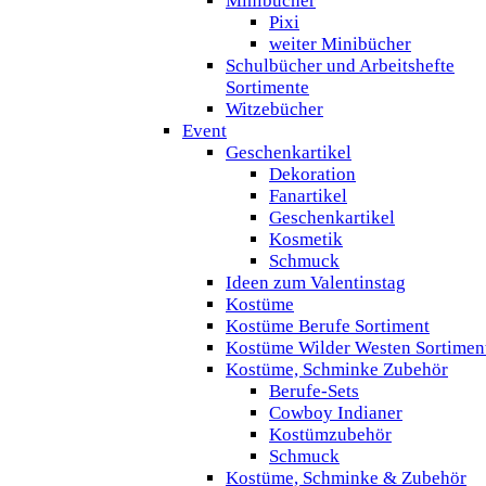
Minibücher
Pixi
weiter Minibücher
Schulbücher und Arbeitshefte
Sortimente
Witzebücher
Event
Geschenkartikel
Dekoration
Fanartikel
Geschenkartikel
Kosmetik
Schmuck
Ideen zum Valentinstag
Kostüme
Kostüme Berufe Sortiment
Kostüme Wilder Westen Sortimen
Kostüme, Schminke Zubehör
Berufe-Sets
Cowboy Indianer
Kostümzubehör
Schmuck
Kostüme, Schminke & Zubehör