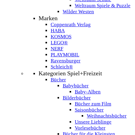
Weltraum Spiele & Puzzle
Wilder Westen
Marken
Coppenrath Verlag
HABA
KOSMOS
LEGO®
NERF
PLAYMOBIL
Ravensburger
Schleich®
Kategorien Spiel+Freizeit
Bücher
Babybücher
Baby-Alben
Bilderbücher
Bücher zum Film
Saisonbücher
Weihnachtsbücher
Unsere Lieblinge
Vorlesebücher
Bücher für die Kleinsten