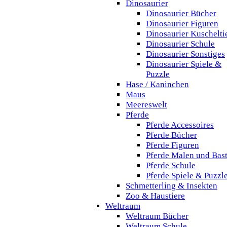
Dinosaurier
Dinosaurier Bücher
Dinosaurier Figuren
Dinosaurier Kuschelti
Dinosaurier Schule
Dinosaurier Sonstiges
Dinosaurier Spiele &
Puzzle
Hase / Kaninchen
Maus
Meereswelt
Pferde
Pferde Accessoires
Pferde Bücher
Pferde Figuren
Pferde Malen und Bas
Pferde Schule
Pferde Spiele & Puzzl
Schmetterling & Insekten
Zoo & Haustiere
Weltraum
Weltraum Bücher
Weltraum Schule