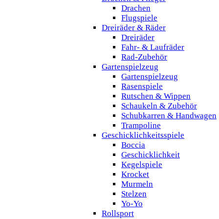
Drachen
Flugspiele
Dreiräder & Räder
Dreiräder
Fahr- & Laufräder
Rad-Zubehör
Gartenspielzeug
Gartenspielzeug
Rasenspiele
Rutschen & Wippen
Schaukeln & Zubehör
Schubkarren & Handwagen
Trampoline
Geschicklichkeitsspiele
Boccia
Geschicklichkeit
Kegelspiele
Krocket
Murmeln
Stelzen
Yo-Yo
Rollsport