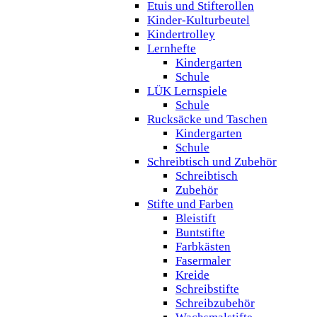
Etuis und Stifterollen
Kinder-Kulturbeutel
Kindertrolley
Lernhefte
Kindergarten
Schule
LÜK Lernspiele
Schule
Rucksäcke und Taschen
Kindergarten
Schule
Schreibtisch und Zubehör
Schreibtisch
Zubehör
Stifte und Farben
Bleistift
Buntstifte
Farbkästen
Fasermaler
Kreide
Schreibstifte
Schreibzubehör