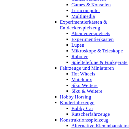
Games & Konsolen
Lerncomputer
Multimedia
Experimentierkästen &
Entdeckerspielzeug
Abenteuerspielsets
Experimentierkästen
Lupen
Mikroskope & Teleskope
Roboter
Spieltelefone & Funkgeräte
Fahrzeuge und Miniaturen
Hot Wheels
Matchbox
Siku Weitere
Siku & Weitere
Hobby Horsing
Kinderfahrzeuge
Bobby Car
Rutscherfahrzeuge
Konstruktionsspielzeug
Alternative Klemmbaustein