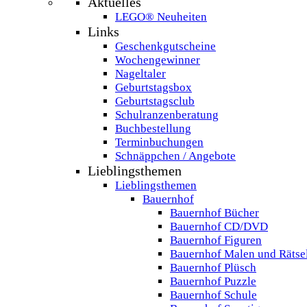
Aktuelles
LEGO® Neuheiten
Links
Geschenkgutscheine
Wochengewinner
Nageltaler
Geburtstagsbox
Geburtstagsclub
Schulranzenberatung
Buchbestellung
Terminbuchungen
Schnäppchen / Angebote
Lieblingsthemen
Lieblingsthemen
Bauernhof
Bauernhof Bücher
Bauernhof CD/DVD
Bauernhof Figuren
Bauernhof Malen und Rätse
Bauernhof Plüsch
Bauernhof Puzzle
Bauernhof Schule