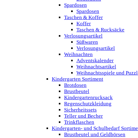
Spardosen
Spardosen
Taschen & Koffer
Koffer
Taschen & Rucksäcke
Verlosungsartikel
Süßwaren
Verlosungsartikel
Weihnachten
Adventskalender
Weihnachtsartikel
Weihnachtsspiele und Puzzl
Kindergarten Sortiment
Brotdosen
Brustbeutel
Kindergartenrucksack
Regenschutzkleidung
Sicherheitssets
Teller und Becher
Trinkflaschen
Kindergarten- und Schulbedarf Sortime
Brustbeutel und Geldbörsen