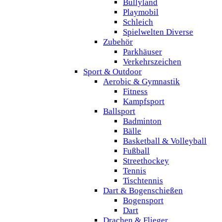
Bullyland
Playmobil
Schleich
Spielwelten Diverse
Zubehör
Parkhäuser
Verkehrszeichen
Sport & Outdoor
Aerobic & Gymnastik
Fitness
Kampfsport
Ballsport
Badminton
Bälle
Basketball & Volleyball
Fußball
Streethockey
Tennis
Tischtennis
Dart & Bogenschießen
Bogensport
Dart
Drachen & Flieger