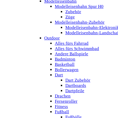
Modelleisenbahn
Modelleisenbahn Spur H0
Zubehör
Züge
Modelleisenbahn-Zubehör
Modelleisenbahn-Elektroni
Modelleisenbahn-Landscha
Outdoor
Alles fürs Fahrrad
Alles fürs Schwimmbad
Andere Ballspiele
Badminton
Basketball
Bollerwagen
Dart
Dart Zubehör
Dartboards
Dartpfeile
Drachen
Fersenroller
Fitness
Fußball
Fußbälle