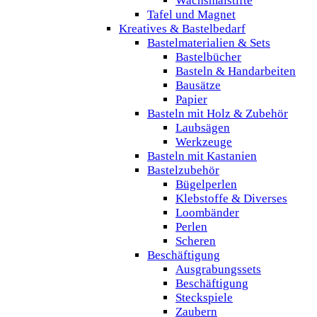
Wachsmalstifte
Tafel und Magnet
Kreatives & Bastelbedarf
Bastelmaterialien & Sets
Bastelbücher
Basteln & Handarbeiten
Bausätze
Papier
Basteln mit Holz & Zubehör
Laubsägen
Werkzeuge
Basteln mit Kastanien
Bastelzubehör
Bügelperlen
Klebstoffe & Diverses
Loombänder
Perlen
Scheren
Beschäftigung
Ausgrabungssets
Beschäftigung
Steckspiele
Zaubern