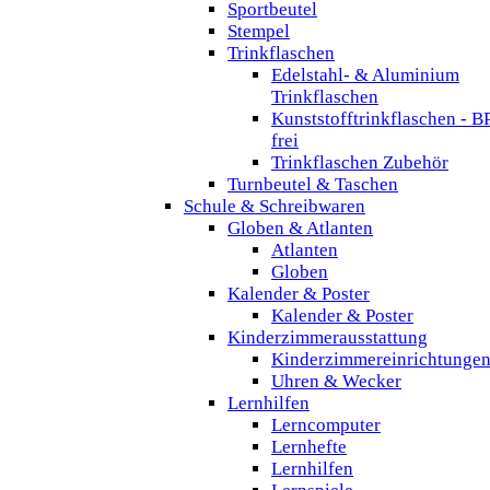
Sportbeutel
Stempel
Trinkflaschen
Edelstahl- & Aluminium
Trinkflaschen
Kunststofftrinkflaschen - B
frei
Trinkflaschen Zubehör
Turnbeutel & Taschen
Schule & Schreibwaren
Globen & Atlanten
Atlanten
Globen
Kalender & Poster
Kalender & Poster
Kinderzimmerausstattung
Kinderzimmereinrichtunge
Uhren & Wecker
Lernhilfen
Lerncomputer
Lernhefte
Lernhilfen