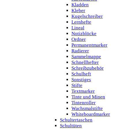
Kladden
Kleber
Kugelschreiber
Lernhefte
Lineal
Notizblöcke
Ordner
Permanentmarker
Radierer
Sammelmappe
Schnellhefter
Schreibzubehör
Schulheft
Sonstiges
Stifte
Textmarker
Tinte und Minen
Tintenroller
Wachsmalstifte
Whiteboardmarker
Schultertaschen
Schultüten