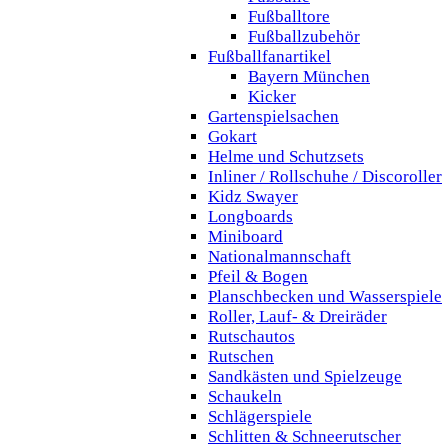
Fußballtore
Fußballzubehör
Fußballfanartikel
Bayern München
Kicker
Gartenspielsachen
Gokart
Helme und Schutzsets
Inliner / Rollschuhe / Discoroller
Kidz Swayer
Longboards
Miniboard
Nationalmannschaft
Pfeil & Bogen
Planschbecken und Wasserspiele
Roller, Lauf- & Dreiräder
Rutschautos
Rutschen
Sandkästen und Spielzeuge
Schaukeln
Schlägerspiele
Schlitten & Schneerutscher