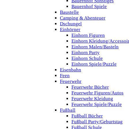
Bauernhof Sonstiges
Bauernhof Spiele
Baustelle
Camping & Abenteuer
Dschungel
Einhörner
Einhorn Figuren
Einhorn Kleidung/Accessoi
Einhorn Malen/Basteln
Einhorn Party
Einhorn Schule
Einhorn Spiele/Puzzle
Eisenbahn
Feen
Feuerwehr
Feuerwehr Bücher
Feuerwehr Figuren/Autos
Feuerwehr Kleidung
Feuerwehr Spiele/Puzzle
Fußball
Fußball Bücher
Fußball Party/Geburtstag
Fußball Schule