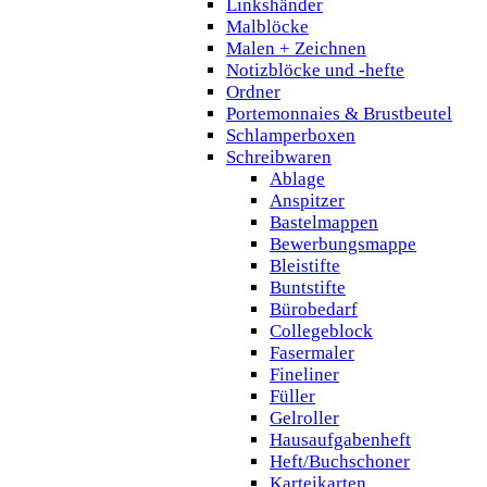
Linkshänder
Malblöcke
Malen + Zeichnen
Notizblöcke und -hefte
Ordner
Portemonnaies & Brustbeutel
Schlamperboxen
Schreibwaren
Ablage
Anspitzer
Bastelmappen
Bewerbungsmappe
Bleistifte
Buntstifte
Bürobedarf
Collegeblock
Fasermaler
Fineliner
Füller
Gelroller
Hausaufgabenheft
Heft/Buchschoner
Karteikarten