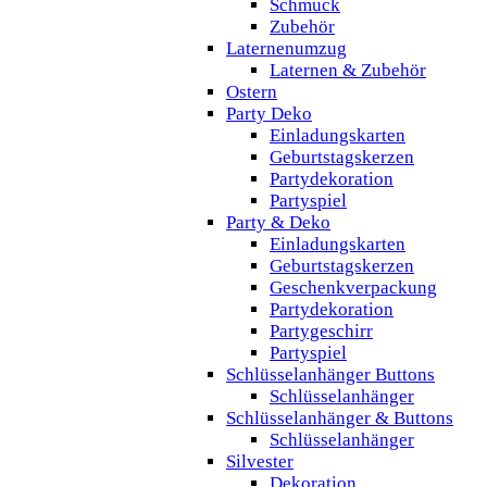
Schmuck
Zubehör
Laternenumzug
Laternen & Zubehör
Ostern
Party Deko
Einladungskarten
Geburtstagskerzen
Partydekoration
Partyspiel
Party & Deko
Einladungskarten
Geburtstagskerzen
Geschenkverpackung
Partydekoration
Partygeschirr
Partyspiel
Schlüsselanhänger Buttons
Schlüsselanhänger
Schlüsselanhänger & Buttons
Schlüsselanhänger
Silvester
Dekoration