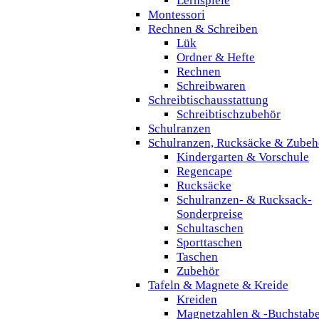
Lernspiele
Montessori
Rechnen & Schreiben
Lük
Ordner & Hefte
Rechnen
Schreibwaren
Schreibtischausstattung
Schreibtischzubehör
Schulranzen
Schulranzen, Rucksäcke & Zubeh
Kindergarten & Vorschule
Regencape
Rucksäcke
Schulranzen- & Rucksack-
Sonderpreise
Schultaschen
Sporttaschen
Taschen
Zubehör
Tafeln & Magnete & Kreide
Kreiden
Magnetzahlen & -Buchstab