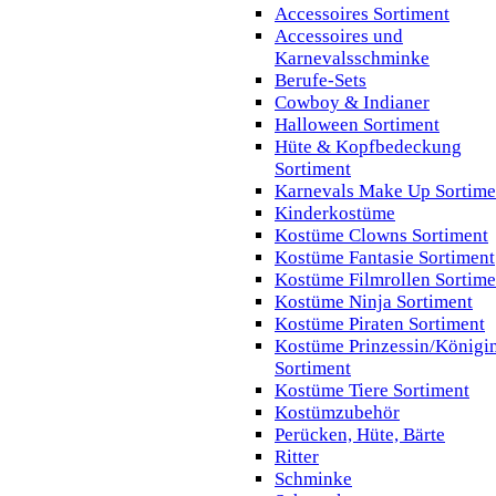
Accessoires Sortiment
Accessoires und
Karnevalsschminke
Berufe-Sets
Cowboy & Indianer
Halloween Sortiment
Hüte & Kopfbedeckung
Sortiment
Karnevals Make Up Sortime
Kinderkostüme
Kostüme Clowns Sortiment
Kostüme Fantasie Sortiment
Kostüme Filmrollen Sortime
Kostüme Ninja Sortiment
Kostüme Piraten Sortiment
Kostüme Prinzessin/Königi
Sortiment
Kostüme Tiere Sortiment
Kostümzubehör
Perücken, Hüte, Bärte
Ritter
Schminke