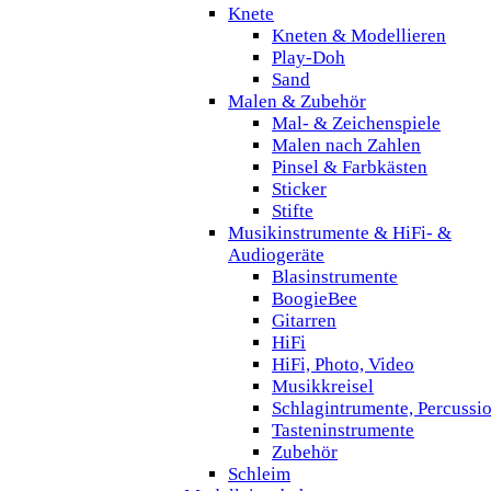
Knete
Kneten & Modellieren
Play-Doh
Sand
Malen & Zubehör
Mal- & Zeichenspiele
Malen nach Zahlen
Pinsel & Farbkästen
Sticker
Stifte
Musikinstrumente & HiFi- &
Audiogeräte
Blasinstrumente
BoogieBee
Gitarren
HiFi
HiFi, Photo, Video
Musikkreisel
Schlagintrumente, Percussi
Tasteninstrumente
Zubehör
Schleim