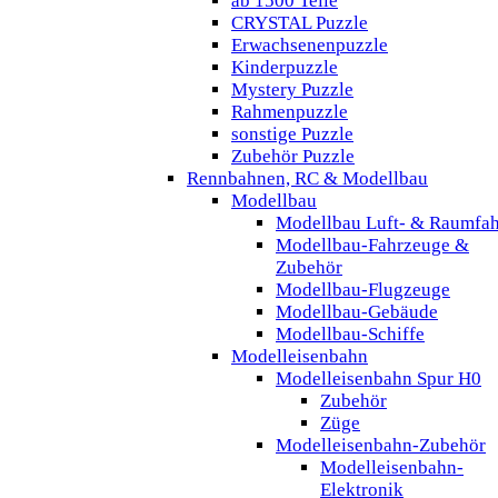
ab 1500 Teile
CRYSTAL Puzzle
Erwachsenenpuzzle
Kinderpuzzle
Mystery Puzzle
Rahmenpuzzle
sonstige Puzzle
Zubehör Puzzle
Rennbahnen, RC & Modellbau
Modellbau
Modellbau Luft- & Raumfah
Modellbau-Fahrzeuge &
Zubehör
Modellbau-Flugzeuge
Modellbau-Gebäude
Modellbau-Schiffe
Modelleisenbahn
Modelleisenbahn Spur H0
Zubehör
Züge
Modelleisenbahn-Zubehör
Modelleisenbahn-
Elektronik