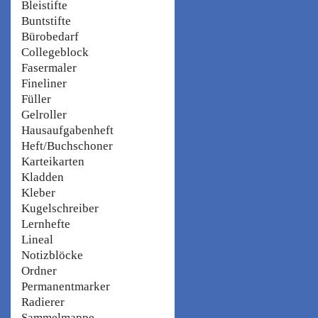
Bleistifte
Buntstifte
Bürobedarf
Collegeblock
Fasermaler
Fineliner
Füller
Gelroller
Hausaufgabenheft
Heft/Buchschoner
Karteikarten
Kladden
Kleber
Kugelschreiber
Lernhefte
Lineal
Notizblöcke
Ordner
Permanentmarker
Radierer
Sammelmappe