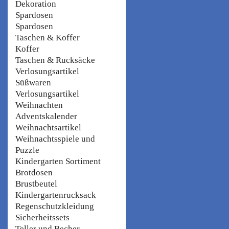
Dekoration
Spardosen
Spardosen
Taschen & Koffer
Koffer
Taschen & Rucksäcke
Verlosungsartikel
Süßwaren
Verlosungsartikel
Weihnachten
Adventskalender
Weihnachtsartikel
Weihnachtsspiele und
Puzzle
Kindergarten Sortiment
Brotdosen
Brustbeutel
Kindergartenrucksack
Regenschutzkleidung
Sicherheitssets
Teller und Becher