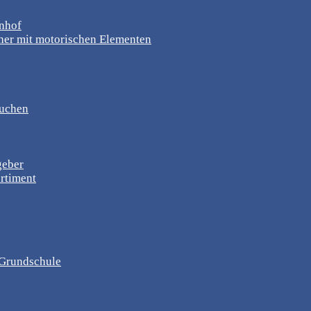
rnhof
er mit motorischen Elementen
suchen
geber
rtiment
, Grundschule