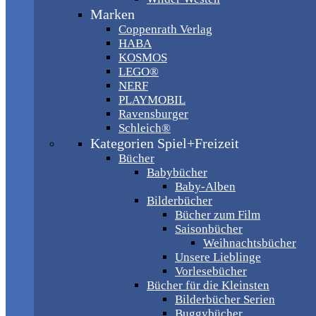
Marken
Coppenrath Verlag
HABA
KOSMOS
LEGO®
NERF
PLAYMOBIL
Ravensburger
Schleich®
Kategorien Spiel+Freizeit
Bücher
Babybücher
Baby-Alben
Bilderbücher
Bücher zum Film
Saisonbücher
Weihnachtsbücher
Unsere Lieblinge
Vorlesebücher
Bücher für die Kleinsten
Bilderbücher Serien
Buggybücher