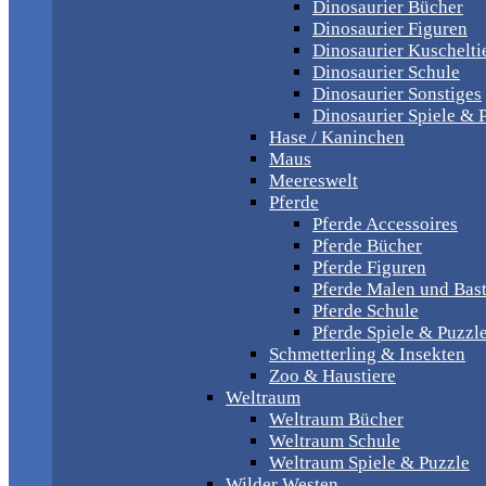
Dinosaurier Bücher
Dinosaurier Figuren
Dinosaurier Kuschelti
Dinosaurier Schule
Dinosaurier Sonstiges
Dinosaurier Spiele & 
Hase / Kaninchen
Maus
Meereswelt
Pferde
Pferde Accessoires
Pferde Bücher
Pferde Figuren
Pferde Malen und Bas
Pferde Schule
Pferde Spiele & Puzzl
Schmetterling & Insekten
Zoo & Haustiere
Weltraum
Weltraum Bücher
Weltraum Schule
Weltraum Spiele & Puzzle
Wilder Westen