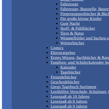
Fahrzeuge
Fahrzeuge, Baustelle, Baue
Fingerpuppenbücher & Büch
Für große kleine Kinder
Gute Nacht
Stoff- & Fühlbücher
Tiere & Natur
Wimmelbilder und Sachen 
Wörterbücher
Comics
Elternratgeber
Erstes Wissen, Sachbücher & Rat
Familien- und Schülerkalender So
Kalender
Tagebücher
Freundebücher
Geschenkbücher
Gregs Tagebuch Sortiment
Lernhilfen Vorschule, Schulstart
Lesespaß ab 10 Jahren
Lesespaß ab 8 Jahren
Lesespaß ab 9 Jahren