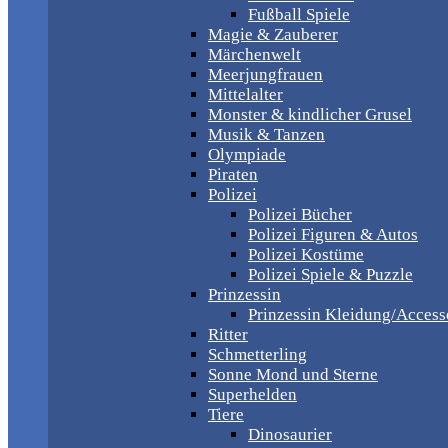
Fußball Spiele
Magie & Zauberer
Märchenwelt
Meerjungfrauen
Mittelalter
Monster & kindlicher Grusel
Musik & Tanzen
Olympiade
Piraten
Polizei
Polizei Bücher
Polizei Figuren & Autos
Polizei Kostüme
Polizei Spiele & Puzzle
Prinzessin
Prinzessin Kleidung/Access
Ritter
Schmetterling
Sonne Mond und Sterne
Superhelden
Tiere
Dinosaurier