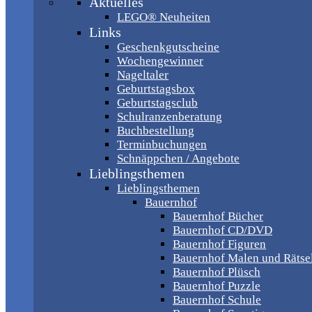
Aktuelles
LEGO® Neuheiten
Links
Geschenkgutscheine
Wochengewinner
Nageltaler
Geburtstagsbox
Geburtstagsclub
Schulranzenberatung
Buchbestellung
Terminbuchungen
Schnäppchen / Angebote
Lieblingsthemen
Lieblingsthemen
Bauernhof
Bauernhof Bücher
Bauernhof CD/DVD
Bauernhof Figuren
Bauernhof Malen und Rätse
Bauernhof Plüsch
Bauernhof Puzzle
Bauernhof Schule