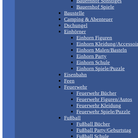
Bauernhof Sonstiges
Bauernhof Spiele
Baustelle
Camping & Abenteuer
Dschungel
Einhörner
Einhorn Figuren
Einhorn Kleidung/Accessoi
Einhorn Malen/Basteln
Einhorn Party
Einhorn Schule
Einhorn Spiele/Puzzle
Eisenbahn
Feen
Feuerwehr
Feuerwehr Bücher
Feuerwehr Figuren/Autos
Feuerwehr Kleidung
Feuerwehr Spiele/Puzzle
Fußball
Fußball Bücher
Fußball Party/Geburtstag
Fußball Schule