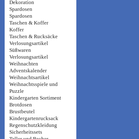
Dekoration
Spardosen
Spardosen
Taschen & Koffer
Koffer
Taschen & Rucksäcke
Verlosungsartikel
Süßwaren
Verlosungsartikel
Weihnachten
Adventskalender
Weihnachtsartikel
Weihnachtsspiele und
Puzzle
Kindergarten Sortiment
Brotdosen
Brustbeutel
Kindergartenrucksack
Regenschutzkleidung
Sicherheitssets
Teller und Becher