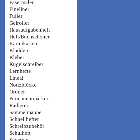
Fasermaler
Fineliner
Füller
Gelroller
Hausaufgabenheft
Heft/Buchschoner
Karteikarten
Kladden
Kleber
Kugelschreiber
Lernhefte
Lineal
Notizblöcke
Ordner
Permanentmarker
Radierer
Sammelmappe
Schnellhefter
Schreibzubehör
Schulheft
Sonstiges