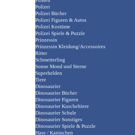
Piraten
Polizei
Polizei Bücher
Polizei Figuren & Autos
Polizei Kostüme
Polizei Spiele & Puzzle
Prinzessin
Prinzessin Kleidung/Accessoires
Ritter
Schmetterling
Sonne Mond und Sterne
Superhelden
Tiere
Dinosaurier
Dinosaurier Bücher
Dinosaurier Figuren
Dinosaurier Kuscheltiere
Dinosaurier Schule
Dinosaurier Sonstiges
Dinosaurier Spiele & Puzzle
Hase / Kaninchen