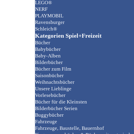
LEGO®
NERF
PLAYMOBIL
Ravensburger
Schleich®
Kategorien Spiel+Freizeit
Bücher
Babybücher
Baby-Alben
Bilderbücher
Bücher zum Film
Saisonbücher
Weihnachtsbücher
Unsere Lieblinge
Vorlesebücher
Bücher für die Kleinsten
Bilderbücher Serien
Buggybücher
Fahrzeuge
Fahrzeuge, Baustelle, Bauernhof