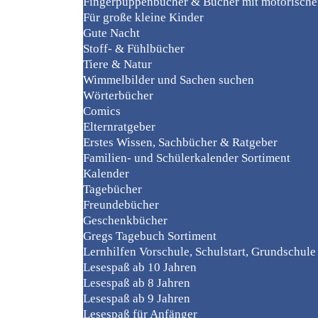
Fingerpuppenbücher & Bücher mit motorisch
Für große kleine Kinder
Gute Nacht
Stoff- & Fühlbücher
Tiere & Natur
Wimmelbilder und Sachen suchen
Wörterbücher
Comics
Elternratgeber
Erstes Wissen, Sachbücher & Ratgeber
Familien- und Schülerkalender Sortiment
Kalender
Tagebücher
Freundebücher
Geschenkbücher
Gregs Tagebuch Sortiment
Lernhilfen Vorschule, Schulstart, Grundschule
Lesespaß ab 10 Jahren
Lesespaß ab 8 Jahren
Lesespaß ab 9 Jahren
Lesespaß für Anfänger