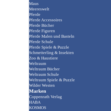
Maus
Meereswelt
Pferde
Pferde Accessoires
Pferde Bücher
Pferde Figuren
Pferde Malen und Basteln
Pferde Schule
Pferde Spiele & Puzzle
Schmetterling & Insekten
Zoo & Haustiere
Weltraum
Weltraum Bücher
Weltraum Schule
Weltraum Spiele & Puzzle
Wilder Westen
Marken
Coppenrath Verlag
HABA
KOSMOS