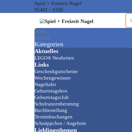
Spiel + Freizeit Nagel
05401 - 6336
Menu
Zurück
Kategorien
Aktuelles
LEGO® Neuheiten
Links
Geschenkgutscheine
Wochengewinner
Nageltaler
Geburtstagsbox
Geburtstagsclub
Schulranzenberatung
Buchbestellung
Terminbuchungen
Schnäppchen / Angebote
Lieblingsthemen