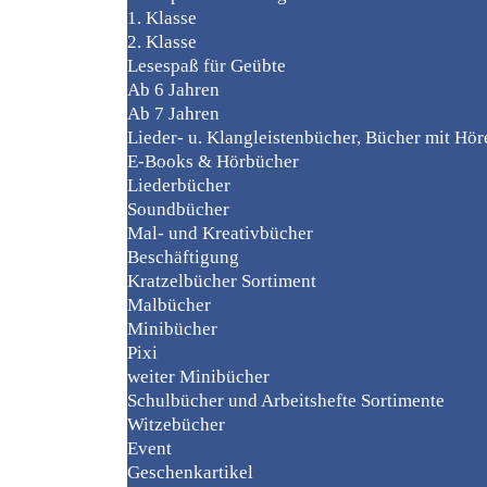
1. Klasse
2. Klasse
Lesespaß für Geübte
Ab 6 Jahren
Ab 7 Jahren
Lieder- u. Klangleistenbücher, Bücher mit Hö
E-Books & Hörbücher
Liederbücher
Soundbücher
Mal- und Kreativbücher
Beschäftigung
Kratzelbücher Sortiment
Malbücher
Minibücher
Pixi
weiter Minibücher
Schulbücher und Arbeitshefte Sortimente
Witzebücher
Event
Geschenkartikel