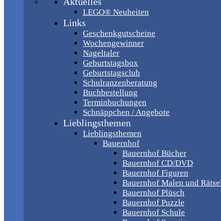
Aktuelles
LEGO® Neuheiten
Links
Geschenkgutscheine
Wochengewinner
Nageltaler
Geburtstagsbox
Geburtstagsclub
Schulranzenberatung
Buchbestellung
Terminbuchungen
Schnäppchen / Angebote
Lieblingsthemen
Lieblingsthemen
Bauernhof
Bauernhof Bücher
Bauernhof CD/DVD
Bauernhof Figuren
Bauernhof Malen und Rätse
Bauernhof Plüsch
Bauernhof Puzzle
Bauernhof Schule