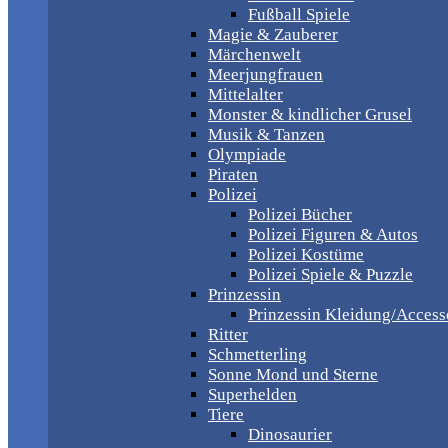
Fußball Spiele
Magie & Zauberer
Märchenwelt
Meerjungfrauen
Mittelalter
Monster & kindlicher Grusel
Musik & Tanzen
Olympiade
Piraten
Polizei
Polizei Bücher
Polizei Figuren & Autos
Polizei Kostüme
Polizei Spiele & Puzzle
Prinzessin
Prinzessin Kleidung/Access
Ritter
Schmetterling
Sonne Mond und Sterne
Superhelden
Tiere
Dinosaurier