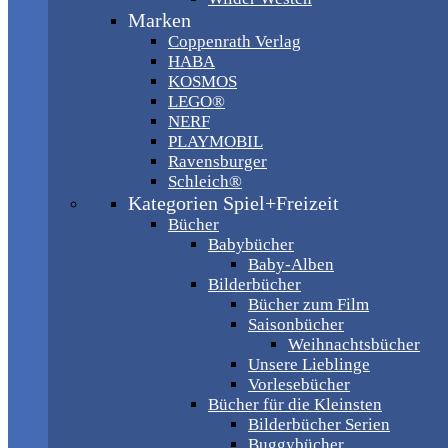
Marken
Coppenrath Verlag
HABA
KOSMOS
LEGO®
NERF
PLAYMOBIL
Ravensburger
Schleich®
Kategorien Spiel+Freizeit
Bücher
Babybücher
Baby-Alben
Bilderbücher
Bücher zum Film
Saisonbücher
Weihnachtsbücher
Unsere Lieblinge
Vorlesebücher
Bücher für die Kleinsten
Bilderbücher Serien
Buggybücher