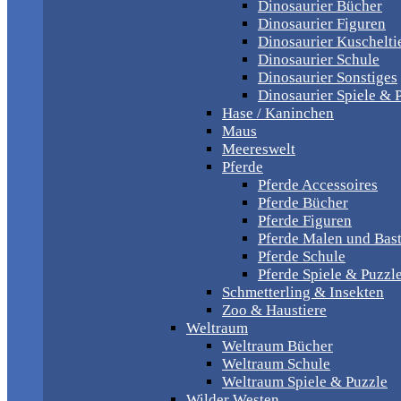
Dinosaurier Bücher
Dinosaurier Figuren
Dinosaurier Kuschelti
Dinosaurier Schule
Dinosaurier Sonstiges
Dinosaurier Spiele & 
Hase / Kaninchen
Maus
Meereswelt
Pferde
Pferde Accessoires
Pferde Bücher
Pferde Figuren
Pferde Malen und Bas
Pferde Schule
Pferde Spiele & Puzzl
Schmetterling & Insekten
Zoo & Haustiere
Weltraum
Weltraum Bücher
Weltraum Schule
Weltraum Spiele & Puzzle
Wilder Westen