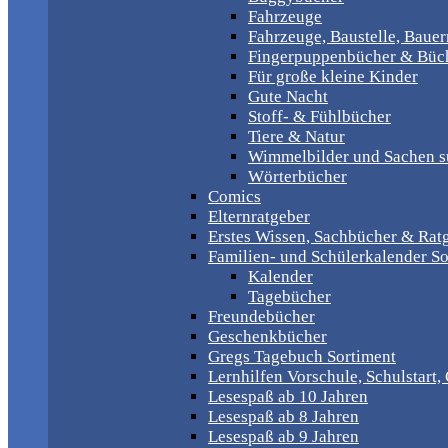
Fahrzeuge
Fahrzeuge, Baustelle, Baue
Fingerpuppenbücher & Büch
Für große kleine Kinder
Gute Nacht
Stoff- & Fühlbücher
Tiere & Natur
Wimmelbilder und Sachen 
Wörterbücher
Comics
Elternratgeber
Erstes Wissen, Sachbücher & Rat
Familien- und Schülerkalender So
Kalender
Tagebücher
Freundebücher
Geschenkbücher
Gregs Tagebuch Sortiment
Lernhilfen Vorschule, Schulstart
Lesespaß ab 10 Jahren
Lesespaß ab 8 Jahren
Lesespaß ab 9 Jahren