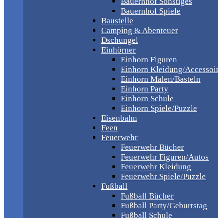
Bauernhof Sonstiges
Bauernhof Spiele
Baustelle
Camping & Abenteuer
Dschungel
Einhörner
Einhorn Figuren
Einhorn Kleidung/Accessoi
Einhorn Malen/Basteln
Einhorn Party
Einhorn Schule
Einhorn Spiele/Puzzle
Eisenbahn
Feen
Feuerwehr
Feuerwehr Bücher
Feuerwehr Figuren/Autos
Feuerwehr Kleidung
Feuerwehr Spiele/Puzzle
Fußball
Fußball Bücher
Fußball Party/Geburtstag
Fußball Schule