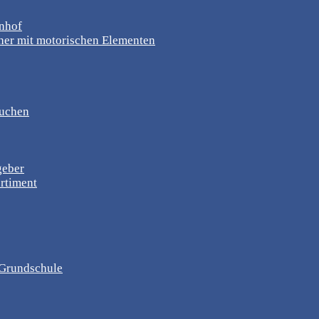
rnhof
er mit motorischen Elementen
suchen
geber
rtiment
, Grundschule