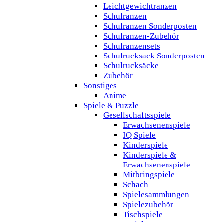
Leichtgewichtranzen
Schulranzen
Schulranzen Sonderposten
Schulranzen-Zubehör
Schulranzensets
Schulrucksack Sonderposten
Schulrucksäcke
Zubehör
Sonstiges
Anime
Spiele & Puzzle
Gesellschaftsspiele
Erwachsenenspiele
IQ Spiele
Kinderspiele
Kinderspiele &
Erwachsenenspiele
Mitbringspiele
Schach
Spielesammlungen
Spielezubehör
Tischspiele