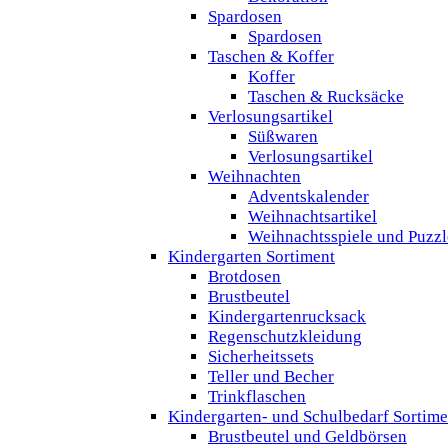
Spardosen
Spardosen
Taschen & Koffer
Koffer
Taschen & Rucksäcke
Verlosungsartikel
Süßwaren
Verlosungsartikel
Weihnachten
Adventskalender
Weihnachtsartikel
Weihnachtsspiele und Puzzl
Kindergarten Sortiment
Brotdosen
Brustbeutel
Kindergartenrucksack
Regenschutzkleidung
Sicherheitssets
Teller und Becher
Trinkflaschen
Kindergarten- und Schulbedarf Sortime
Brustbeutel und Geldbörsen