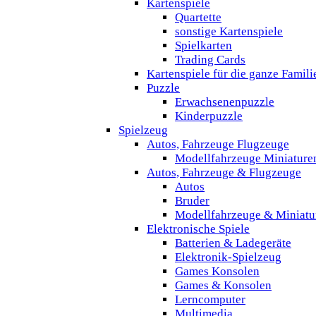
Kartenspiele
Quartette
sonstige Kartenspiele
Spielkarten
Trading Cards
Kartenspiele für die ganze Famili
Puzzle
Erwachsenenpuzzle
Kinderpuzzle
Spielzeug
Autos, Fahrzeuge Flugzeuge
Modellfahrzeuge Miniature
Autos, Fahrzeuge & Flugzeuge
Autos
Bruder
Modellfahrzeuge & Miniatu
Elektronische Spiele
Batterien & Ladegeräte
Elektronik-Spielzeug
Games Konsolen
Games & Konsolen
Lerncomputer
Multimedia