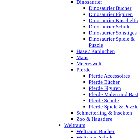
Dinosaurier
Dinosaurier Bücher
Dinosaurier Figuren
Dinosaurier Kuschelti
Dinosaurier Schule
Dinosaurier Sonstiges
Dinosaurier Spiele &
Puzzle
Hase / Kaninchen
Maus
Meereswelt
Pferde
Pferde Accessoires
Pferde Bücher
Pferde Figuren
Pferde Malen und Bas
Pferde Schule
Pferde Spiele & Puzzl
Schmetterling & Insekten
Zoo & Haustiere
Weltraum
Weltraum Bücher
Weltraum Schule