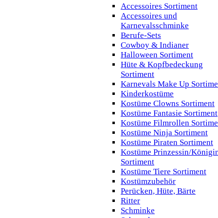
Accessoires Sortiment
Accessoires und
Karnevalsschminke
Berufe-Sets
Cowboy & Indianer
Halloween Sortiment
Hüte & Kopfbedeckung
Sortiment
Karnevals Make Up Sortime
Kinderkostüme
Kostüme Clowns Sortiment
Kostüme Fantasie Sortiment
Kostüme Filmrollen Sortime
Kostüme Ninja Sortiment
Kostüme Piraten Sortiment
Kostüme Prinzessin/Königi
Sortiment
Kostüme Tiere Sortiment
Kostümzubehör
Perücken, Hüte, Bärte
Ritter
Schminke