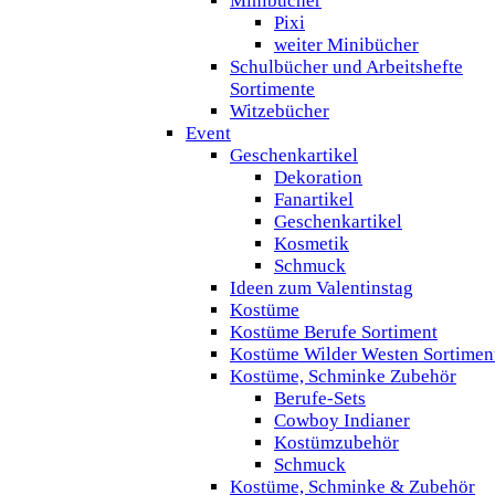
Minibücher
Pixi
weiter Minibücher
Schulbücher und Arbeitshefte
Sortimente
Witzebücher
Event
Geschenkartikel
Dekoration
Fanartikel
Geschenkartikel
Kosmetik
Schmuck
Ideen zum Valentinstag
Kostüme
Kostüme Berufe Sortiment
Kostüme Wilder Westen Sortimen
Kostüme, Schminke Zubehör
Berufe-Sets
Cowboy Indianer
Kostümzubehör
Schmuck
Kostüme, Schminke & Zubehör