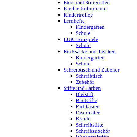
Etuis und Stifterollen
Kinder-Kulturbeutel
Kindertrolley
Lernhefte
Kindergarten
Schule
LÜK Lernspiele
Schule
Rucksäcke und Taschen
Kindergarten
Schule
Schreibtisch und Zubehör
Schreibtisch
Zubehör
Stifte und Farben
Bleistift
Buntstifte
Farbkästen
Fasermaler
Kreide
Schreibstifte
Schreibzubehör