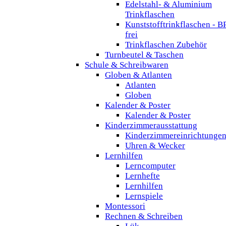
Edelstahl- & Aluminium
Trinkflaschen
Kunststofftrinkflaschen - B
frei
Trinkflaschen Zubehör
Turnbeutel & Taschen
Schule & Schreibwaren
Globen & Atlanten
Atlanten
Globen
Kalender & Poster
Kalender & Poster
Kinderzimmerausstattung
Kinderzimmereinrichtunge
Uhren & Wecker
Lernhilfen
Lerncomputer
Lernhefte
Lernhilfen
Lernspiele
Montessori
Rechnen & Schreiben