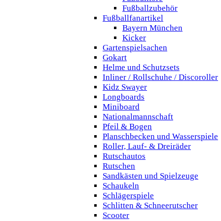
Fußballzubehör
Fußballfanartikel
Bayern München
Kicker
Gartenspielsachen
Gokart
Helme und Schutzsets
Inliner / Rollschuhe / Discoroller
Kidz Swayer
Longboards
Miniboard
Nationalmannschaft
Pfeil & Bogen
Planschbecken und Wasserspiele
Roller, Lauf- & Dreiräder
Rutschautos
Rutschen
Sandkästen und Spielzeuge
Schaukeln
Schlägerspiele
Schlitten & Schneerutscher
Scooter