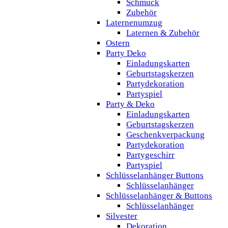
Schmuck
Zubehör
Laternenumzug
Laternen & Zubehör
Ostern
Party Deko
Einladungskarten
Geburtstagskerzen
Partydekoration
Partyspiel
Party & Deko
Einladungskarten
Geburtstagskerzen
Geschenkverpackung
Partydekoration
Partygeschirr
Partyspiel
Schlüsselanhänger Buttons
Schlüsselanhänger
Schlüsselanhänger & Buttons
Schlüsselanhänger
Silvester
Dekoration