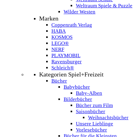
Weltraum Spiele & Puzzle
Wilder Westen
Marken
Coppenrath Verlag
HABA
KOSMOS
LEGO®
NERF
PLAYMOBIL
Ravensburger
Schleich®
Kategorien Spiel+Freizeit
Bücher
Babybücher
Baby-Alben
Bilderbücher
Bücher zum Film
Saisonbücher
Weihnachtsbücher
Unsere Lieblinge
Vorlesebücher
Bücher für die Kleinsten