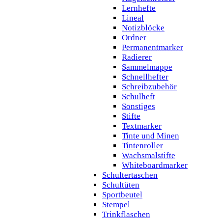
Lernhefte
Lineal
Notizblöcke
Ordner
Permanentmarker
Radierer
Sammelmappe
Schnellhefter
Schreibzubehör
Schulheft
Sonstiges
Stifte
Textmarker
Tinte und Minen
Tintenroller
Wachsmalstifte
Whiteboardmarker
Schultertaschen
Schultüten
Sportbeutel
Stempel
Trinkflaschen