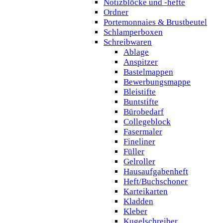
Notizblöcke und -hefte
Ordner
Portemonnaies & Brustbeutel
Schlamperboxen
Schreibwaren
Ablage
Anspitzer
Bastelmappen
Bewerbungsmappe
Bleistifte
Buntstifte
Bürobedarf
Collegeblock
Fasermaler
Fineliner
Füller
Gelroller
Hausaufgabenheft
Heft/Buchschoner
Karteikarten
Kladden
Kleber
Kugelschreiber