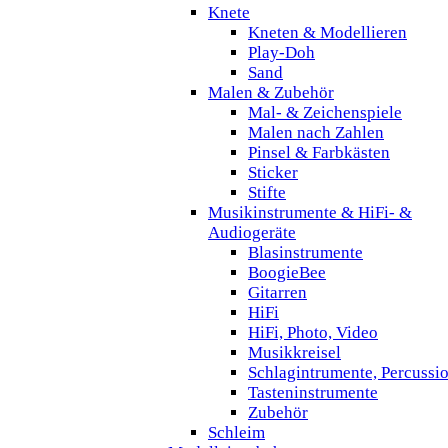
Knete
Kneten & Modellieren
Play-Doh
Sand
Malen & Zubehör
Mal- & Zeichenspiele
Malen nach Zahlen
Pinsel & Farbkästen
Sticker
Stifte
Musikinstrumente & HiFi- &
Audiogeräte
Blasinstrumente
BoogieBee
Gitarren
HiFi
HiFi, Photo, Video
Musikkreisel
Schlagintrumente, Percussi
Tasteninstrumente
Zubehör
Schleim