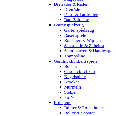
Dreiräder & Räder
Dreiräder
Fahr- & Laufräder
Rad-Zubehör
Gartenspielzeug
Gartenspielzeug
Rasenspiele
Rutschen & Wippen
Schaukeln & Zubehör
Schubkarren & Handwagen
Trampoline
Geschicklichkeitsspiele
Boccia
Geschicklichkeit
Kegelspiele
Krocket
Murmeln
Stelzen
Yo-Yo
Rollsport
Inliner & Rollschuhe
Roller & Scooter