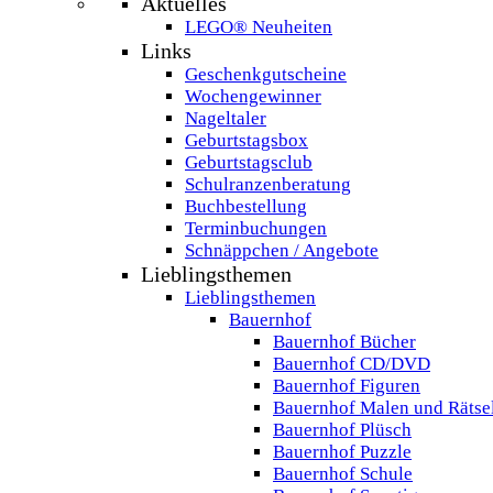
Aktuelles
LEGO® Neuheiten
Links
Geschenkgutscheine
Wochengewinner
Nageltaler
Geburtstagsbox
Geburtstagsclub
Schulranzenberatung
Buchbestellung
Terminbuchungen
Schnäppchen / Angebote
Lieblingsthemen
Lieblingsthemen
Bauernhof
Bauernhof Bücher
Bauernhof CD/DVD
Bauernhof Figuren
Bauernhof Malen und Rätse
Bauernhof Plüsch
Bauernhof Puzzle
Bauernhof Schule