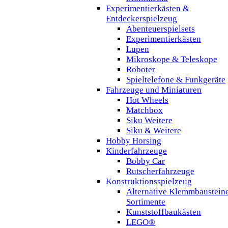
Experimentierkästen &
Entdeckerspielzeug
Abenteuerspielsets
Experimentierkästen
Lupen
Mikroskope & Teleskope
Roboter
Spieltelefone & Funkgeräte
Fahrzeuge und Miniaturen
Hot Wheels
Matchbox
Siku Weitere
Siku & Weitere
Hobby Horsing
Kinderfahrzeuge
Bobby Car
Rutscherfahrzeuge
Konstruktionsspielzeug
Alternative Klemmbaustein
Sortimente
Kunststoffbaukästen
LEGO®