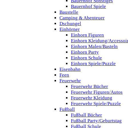
Bauernhof Sonstiges
Bauernhof Spiele
Baustelle
Camping & Abenteuer
Dschungel
Einhörner
Einhorn Figuren
Einhorn Kleidung/Accessoi
Einhorn Malen/Basteln
Einhorn Party
Einhorn Schule
Einhorn Spiele/Puzzle
Eisenbahn
Feen
Feuerwehr
Feuerwehr Bücher
Feuerwehr Figuren/Autos
Feuerwehr Kleidung
Feuerwehr Spiele/Puzzle
Fußball
Fußball Bücher
Fußball Party/Geburtstag
Fußball Schule