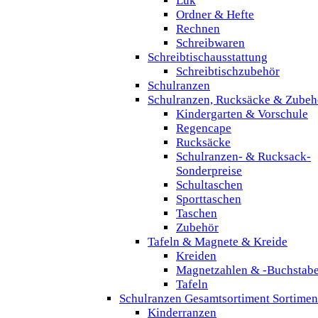
Lük
Ordner & Hefte
Rechnen
Schreibwaren
Schreibtischausstattung
Schreibtischzubehör
Schulranzen
Schulranzen, Rucksäcke & Zubeh
Kindergarten & Vorschule
Regencape
Rucksäcke
Schulranzen- & Rucksack-
Sonderpreise
Schultaschen
Sporttaschen
Taschen
Zubehör
Tafeln & Magnete & Kreide
Kreiden
Magnetzahlen & -Buchstab
Tafeln
Schulranzen Gesamtsortiment Sortimen
Kinderranzen