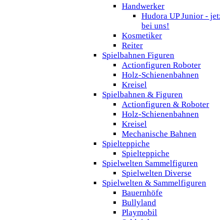
Handwerker
Hudora UP Junior - jet
bei uns!
Kosmetiker
Reiter
Spielbahnen Figuren
Actionfiguren Roboter
Holz-Schienenbahnen
Kreisel
Spielbahnen & Figuren
Actionfiguren & Roboter
Holz-Schienenbahnen
Kreisel
Mechanische Bahnen
Spielteppiche
Spielteppiche
Spielwelten Sammelfiguren
Spielwelten Diverse
Spielwelten & Sammelfiguren
Bauernhöfe
Bullyland
Playmobil