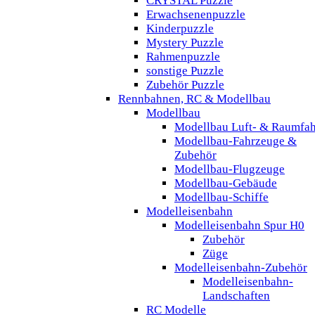
CRYSTAL Puzzle
Erwachsenenpuzzle
Kinderpuzzle
Mystery Puzzle
Rahmenpuzzle
sonstige Puzzle
Zubehör Puzzle
Rennbahnen, RC & Modellbau
Modellbau
Modellbau Luft- & Raumfah
Modellbau-Fahrzeuge &
Zubehör
Modellbau-Flugzeuge
Modellbau-Gebäude
Modellbau-Schiffe
Modelleisenbahn
Modelleisenbahn Spur H0
Zubehör
Züge
Modelleisenbahn-Zubehör
Modelleisenbahn-
Landschaften
RC Modelle