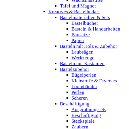
Wachsmalstifte
Tafel und Magnet
Kreatives & Bastelbedarf
Bastelmaterialien & Sets
Bastelbücher
Basteln & Handarbeiten
Bausätze
Papier
Basteln mit Holz & Zubehör
Laubsägen
Werkzeuge
Basteln mit Kastanien
Bastelzubehör
Bügelperlen
Klebstoffe & Diverses
Loombänder
Perlen
Scheren
Beschäftigung
Ausgrabungssets
Beschäftigung
Steckspiele
Zaubern