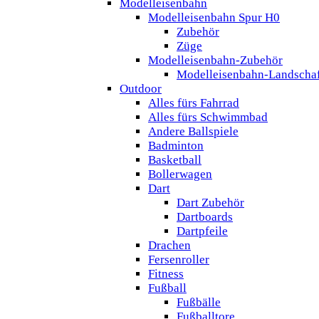
Modelleisenbahn
Modelleisenbahn Spur H0
Zubehör
Züge
Modelleisenbahn-Zubehör
Modelleisenbahn-Landscha
Outdoor
Alles fürs Fahrrad
Alles fürs Schwimmbad
Andere Ballspiele
Badminton
Basketball
Bollerwagen
Dart
Dart Zubehör
Dartboards
Dartpfeile
Drachen
Fersenroller
Fitness
Fußball
Fußbälle
Fußballtore