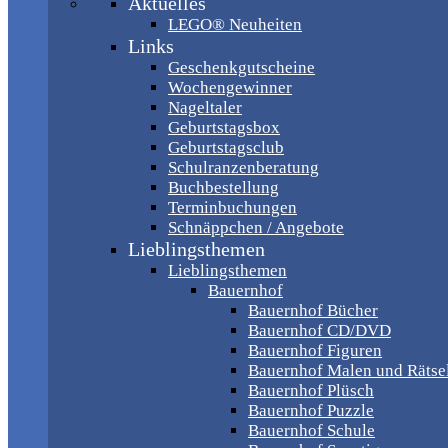
Aktuelles
LEGO® Neuheiten
Links
Geschenkgutscheine
Wochengewinner
Nageltaler
Geburtstagsbox
Geburtstagsclub
Schulranzenberatung
Buchbestellung
Terminbuchungen
Schnäppchen / Angebote
Lieblingsthemen
Lieblingsthemen
Bauernhof
Bauernhof Bücher
Bauernhof CD/DVD
Bauernhof Figuren
Bauernhof Malen und Rätse
Bauernhof Plüsch
Bauernhof Puzzle
Bauernhof Schule