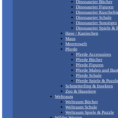
Dinosaurier Bücher
Dinosaurier Figuren
Dinosaurier Kuschelti
Dinosaurier Schule
Dinosaurier Sonstiges
Dinosaurier Spiele & 
Hase / Kaninchen
Maus
Meereswelt
Pferde
Pferde Accessoires
Pferde Bücher
Pferde Figuren
Pferde Malen und Bas
Pferde Schule
Pferde Spiele & Puzzl
Schmetterling & Insekten
Zoo & Haustiere
Weltraum
Weltraum Bücher
Weltraum Schule
Weltraum Spiele & Puzzle
Wilder Westen