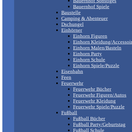
Bauernhof Sonstiges
Bauernhof Spiele
Baustelle
Camping & Abenteuer
Dschungel
Einhörner
Einhorn Figuren
Einhorn Kleidung/Accessoi
Einhorn Malen/Basteln
Einhorn Party
Einhorn Schule
Einhorn Spiele/Puzzle
Eisenbahn
Feen
Feuerwehr
Feuerwehr Bücher
Feuerwehr Figuren/Autos
Feuerwehr Kleidung
Feuerwehr Spiele/Puzzle
Fußball
Fußball Bücher
Fußball Party/Geburtstag
Fußball Schule