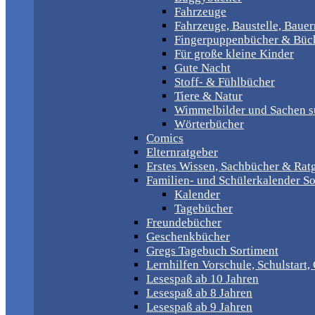
Fahrzeuge
Fahrzeuge, Baustelle, Baue
Fingerpuppenbücher & Büch
Für große kleine Kinder
Gute Nacht
Stoff- & Fühlbücher
Tiere & Natur
Wimmelbilder und Sachen 
Wörterbücher
Comics
Elternratgeber
Erstes Wissen, Sachbücher & Rat
Familien- und Schülerkalender So
Kalender
Tagebücher
Freundebücher
Geschenkbücher
Gregs Tagebuch Sortiment
Lernhilfen Vorschule, Schulstart
Lesespaß ab 10 Jahren
Lesespaß ab 8 Jahren
Lesespaß ab 9 Jahren