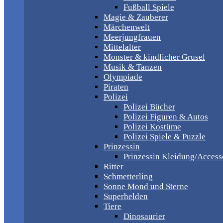
Fußball Spiele
Magie & Zauberer
Märchenwelt
Meerjungfrauen
Mittelalter
Monster & kindlicher Grusel
Musik & Tanzen
Olympiade
Piraten
Polizei
Polizei Bücher
Polizei Figuren & Autos
Polizei Kostüme
Polizei Spiele & Puzzle
Prinzessin
Prinzessin Kleidung/Access
Ritter
Schmetterling
Sonne Mond und Sterne
Superhelden
Tiere
Dinosaurier