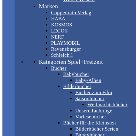
Marken
Coppenrath Verlag
HABA
KOSMOS
LEGO®
NERF
PLAYMOBIL
Ravensburger
Schleich®
Kategorien Spiel+Freizeit
Bücher
Babybücher
Baby-Alben
Bilderbücher
Bücher zum Film
Saisonbücher
Weihnachtsbücher
Unsere Lieblinge
Vorlesebücher
Bücher für die Kleinsten
Bilderbücher Serien
Buggybücher