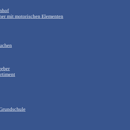
rnhof
er mit motorischen Elementen
suchen
geber
rtiment
, Grundschule