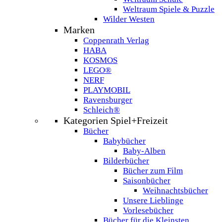
Weltraum Spiele & Puzzle
Wilder Westen
Marken
Coppenrath Verlag
HABA
KOSMOS
LEGO®
NERF
PLAYMOBIL
Ravensburger
Schleich®
Kategorien Spiel+Freizeit
Bücher
Babybücher
Baby-Alben
Bilderbücher
Bücher zum Film
Saisonbücher
Weihnachtsbücher
Unsere Lieblinge
Vorlesebücher
Bücher für die Kleinsten