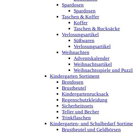
Spardosen
Spardosen
Taschen & Koffer
Koffer
Taschen & Rucksäcke
Verlosungsartikel
Süßwaren
Verlosungsartikel
Weihnachten
Adventskalender
Weihnachtsartikel
Weihnachtsspiele und Puzzl
Kindergarten Sortiment
Brotdosen
Brustbeutel
Kindergartenrucksack
Regenschutzkleidung
Sicherheitssets
Teller und Becher
Trinkflaschen
Kindergarten- und Schulbedarf Sortime
Brustbeutel und Geldbörsen