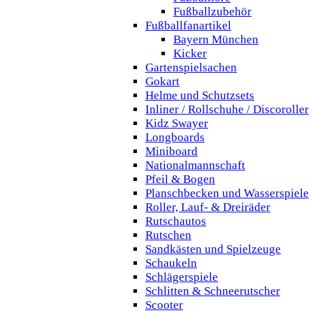
Fußballzubehör
Fußballfanartikel
Bayern München
Kicker
Gartenspielsachen
Gokart
Helme und Schutzsets
Inliner / Rollschuhe / Discoroller
Kidz Swayer
Longboards
Miniboard
Nationalmannschaft
Pfeil & Bogen
Planschbecken und Wasserspiele
Roller, Lauf- & Dreiräder
Rutschautos
Rutschen
Sandkästen und Spielzeuge
Schaukeln
Schlägerspiele
Schlitten & Schneerutscher
Scooter