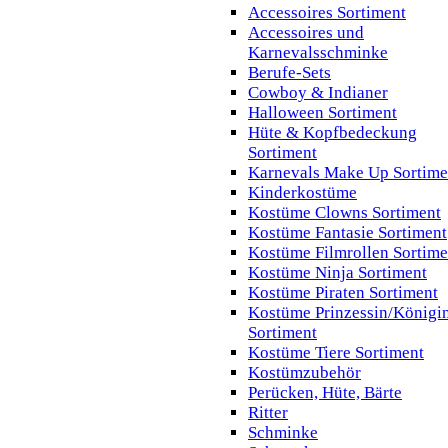
Accessoires Sortiment
Accessoires und
Karnevalsschminke
Berufe-Sets
Cowboy & Indianer
Halloween Sortiment
Hüte & Kopfbedeckung
Sortiment
Karnevals Make Up Sortime
Kinderkostüme
Kostüme Clowns Sortiment
Kostüme Fantasie Sortiment
Kostüme Filmrollen Sortime
Kostüme Ninja Sortiment
Kostüme Piraten Sortiment
Kostüme Prinzessin/Königi
Sortiment
Kostüme Tiere Sortiment
Kostümzubehör
Perücken, Hüte, Bärte
Ritter
Schminke