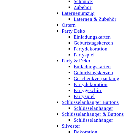
Schmuck
Zubehör
Laternenumzug
Laternen & Zubehör
Ostern
Party Deko
Einladungskarten
Geburtstagskerzen
Partydekoration
Partyspiel
Party & Deko
Einladungskarten
Geburtstagskerzen
Geschenkverpackung
Partydekoration
Partygeschirr
Partyspiel
Schlüsselanhänger Buttons
Schlüsselanhänger
Schlüsselanhänger & Buttons
Schlüsselanhänger
Silvester
Dekoration