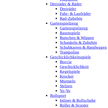
Dreiräder & Räder
Dreiräder
Fahr- & Laufräder
Rad-Zubehör
Gartenspielzeug
Gartenspielzeug
Rasenspiele
Rutschen & Wippen
Schaukeln & Zubehör
Schubkarren & Handwagen
Trampoline
Geschicklichkeitsspiele
Boccia
Geschicklichkeit
Kegelspiele
Krocket
Murmeln
Stelzen
Yo-Yo
Rollsport
Inliner & Rollschuhe
Roller & Scooter