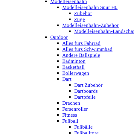
Modelleisenbahn
Modelleisenbahn Spur H0
Zubehör
Züge
Modelleisenbahn-Zubehör
Modelleisenbahn-Landscha
Outdoor
Alles fürs Fahrrad
Alles fürs Schwimmbad
Andere Ballspiele
Badminton
Basketball
Bollerwagen
Dart
Dart Zubehör
Dartboards
Dartpfeile
Drachen
Fersenroller
Fitness
Fußball
Fußbälle
Fußballtore