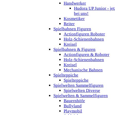
Handwerker
Hudora UP Junior - jet
bei uns!
Kosmetiker
Reiter
Spielbahnen Figuren
Actionfiguren Roboter
Holz-Schienenbahnen
Kreisel
Spielbahnen & Figuren
Actionfiguren & Roboter
Holz-Schienenbahnen
Kreisel
Mechanische Bahnen
Spielteppiche
Spielteppiche
Spielwelten Sammelfiguren
Spielwelten Diverse
Spielwelten & Sammelfiguren
Bauernhöfe
Bullyland
Playmobil