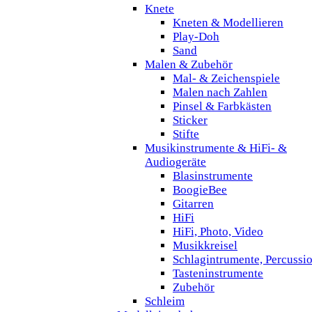
Knete
Kneten & Modellieren
Play-Doh
Sand
Malen & Zubehör
Mal- & Zeichenspiele
Malen nach Zahlen
Pinsel & Farbkästen
Sticker
Stifte
Musikinstrumente & HiFi- &
Audiogeräte
Blasinstrumente
BoogieBee
Gitarren
HiFi
HiFi, Photo, Video
Musikkreisel
Schlagintrumente, Percussi
Tasteninstrumente
Zubehör
Schleim