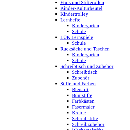
Etuis und Stifterollen
Kinder-Kulturbeutel
Kindertrolley
Lernhefte
Kindergarten
Schule
LÜK Lernspiele
Schule
Rucksäcke und Taschen
Kindergarten
Schule
Schreibtisch und Zubehör
Schreibtisch
Zubehör
Stifte und Farben
Bleistift
Buntstifte
Farbkästen
Fasermaler
Kreide
Schreibstifte
Schreibzubehör