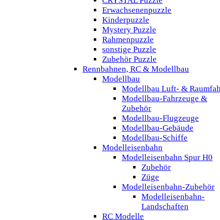
CRYSTAL Puzzle
Erwachsenenpuzzle
Kinderpuzzle
Mystery Puzzle
Rahmenpuzzle
sonstige Puzzle
Zubehör Puzzle
Rennbahnen, RC & Modellbau
Modellbau
Modellbau Luft- & Raumfah
Modellbau-Fahrzeuge &
Zubehör
Modellbau-Flugzeuge
Modellbau-Gebäude
Modellbau-Schiffe
Modelleisenbahn
Modelleisenbahn Spur H0
Zubehör
Züge
Modelleisenbahn-Zubehör
Modelleisenbahn-
Landschaften
RC Modelle