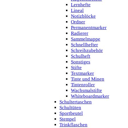
Lernhefte
Lineal
Notizblöcke
Ordner
Permanentmarker
Radierer
Sammelmappe
Schnellhefter
Schreibzubehör
Schulheft
Sonstiges
Stifte
Textmarker
Tinte und Minen
Tintenroller
Wachsmalstifte
Whiteboardmarker
Schultertaschen
Schultüten
Sportbeutel
Stempel
Trinkflaschen