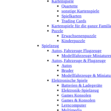
Kartenspiele
Quartette
sonstige Kartenspiele
Spielkarten
Trading Cards
Kartenspiele für die ganze Famili
Puzzle
Erwachsenenpuzzle
Kinderpuzzle
Spielzeug
Autos, Fahrzeuge Flugzeuge
Modellfahrzeuge Miniature
Autos, Fahrzeuge & Flugzeuge
Autos
Bruder
Modellfahrzeuge & Miniatu
Elektronische Spiele
Batterien & Ladegeräte
Elektronik-Spielzeug
Games Konsolen
Games & Konsolen
Lerncomputer
Multimedia