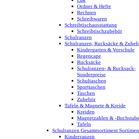
Lük
Ordner & Hefte
Rechnen
Schreibwaren
Schreibtischausstattung
Schreibtischzubehör
Schulranzen
Schulranzen, Rucksäcke & Zubeh
Kindergarten & Vorschule
Regencape
Rucksäcke
Schulranzen- & Rucksack-
Sonderpreise
Schultaschen
Sporttaschen
Taschen
Zubehör
Tafeln & Magnete & Kreide
Kreiden
Magnetzahlen & -Buchstab
Tafeln
Schulranzen Gesamtsortiment Sortimen
Kinderranzen