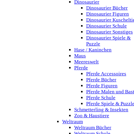
Dinosaurier
Dinosaurier Bücher
Dinosaurier Figuren
Dinosaurier Kuschelti
Dinosaurier Schule
Dinosaurier Sonstiges
Dinosaurier Spiele &
Puzzle
Hase / Kaninchen
Maus
Meereswelt
Pferde
Pferde Accessoires
Pferde Bücher
Pferde Figuren
Pferde Malen und Bas
Pferde Schule
Pferde Spiele & Puzzl
Schmetterling & Insekten
Zoo & Haustiere
Weltraum
Weltraum Bücher
Weltraum Schule