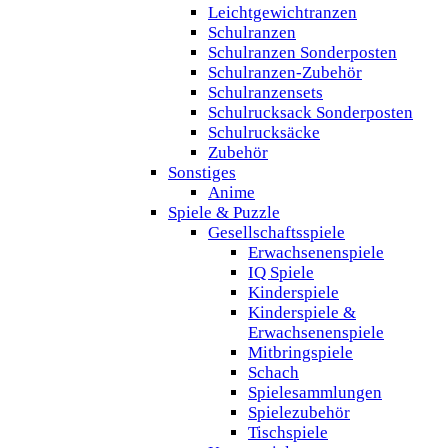
Leichtgewichtranzen
Schulranzen
Schulranzen Sonderposten
Schulranzen-Zubehör
Schulranzensets
Schulrucksack Sonderposten
Schulrucksäcke
Zubehör
Sonstiges
Anime
Spiele & Puzzle
Gesellschaftsspiele
Erwachsenenspiele
IQ Spiele
Kinderspiele
Kinderspiele &
Erwachsenenspiele
Mitbringspiele
Schach
Spielesammlungen
Spielezubehör
Tischspiele