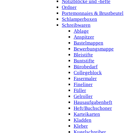
Notizblöcke und -hefte
Ordner
Portemonnaies & Brustbeutel
Schlamperboxen
Schreibwaren
Ablage
Anspitzer
Bastelmappen
Bewerbungsmappe
Bleistifte
Buntstifte
Bürobedarf
Collegeblock
Fasermaler
Fineliner
Füller
Gelroller
Hausaufgabenheft
Heft/Buchschoner
Karteikarten
Kladden
Kleber
Kugelschreiber