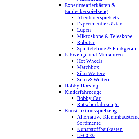
Experimentierkästen &
Entdeckerspielzeug
Abenteuerspielsets
Experimentierkästen
Lupen
Mikroskope & Teleskope
Roboter
Spieltelefone & Funkgeräte
Fahrzeuge und Miniaturen
Hot Wheels
Matchbox
Siku Weitere
Siku & Weitere
Hobby Horsing
Kinderfahrzeuge
Bobby Car
Rutscherfahrzeuge
Konstruktionsspielzeug
Alternative Klemmbaustein
Sortimente
Kunststoffbaukästen
LEGO®