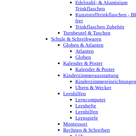
Edelstahl- & Aluminium
Trinkflaschen
Kunststofftrinkflaschen - B
frei
Trinkflaschen Zubehör
Turnbeutel & Taschen
Schule & Schreibwaren
Globen & Atlanten
Atlanten
Globen
Kalender & Poster
Kalender & Poster
Kinderzimmerausstattung
Kinderzimmereinrichtunge
Uhren & Wecker
Lernhilfen
Lerncomputer
Lernhefte
Lernhilfen
Lernspiele
Montessori
Rechnen & Schreiben