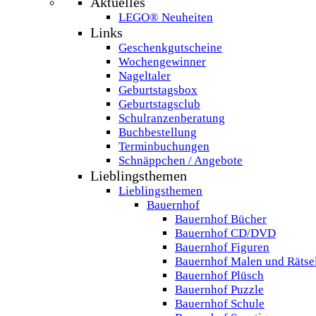
Aktuelles
LEGO® Neuheiten
Links
Geschenkgutscheine
Wochengewinner
Nageltaler
Geburtstagsbox
Geburtstagsclub
Schulranzenberatung
Buchbestellung
Terminbuchungen
Schnäppchen / Angebote
Lieblingsthemen
Lieblingsthemen
Bauernhof
Bauernhof Bücher
Bauernhof CD/DVD
Bauernhof Figuren
Bauernhof Malen und Rätse
Bauernhof Plüsch
Bauernhof Puzzle
Bauernhof Schule