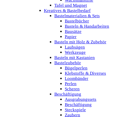
Wachsmalstifte
Tafel und Magnet
Kreatives & Bastelbedarf
Bastelmaterialien & Sets
Bastelbücher
Basteln & Handarbeiten
Bausätze
Papier
Basteln mit Holz & Zubehör
Laubsägen
Werkzeuge
Basteln mit Kastanien
Bastelzubehör
Bügelperlen
Klebstoffe & Diverses
Loombänder
Perlen
Scheren
Beschäftigung
Ausgrabungssets
Beschäftigung
Steckspiele
Zaubern