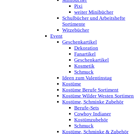
Minibücher
Pixi
weiter Minibücher
Schulbücher und Arbeitshefte
Sortimente
Witzebücher
Event
Geschenkartikel
Dekoration
Fanartikel
Geschenkartikel
Kosmetik
Schmuck
Ideen zum Valentinstag
Kostüme
Kostüme Berufe Sortiment
Kostüme Wilder Westen Sortimen
Kostüme, Schminke Zubehör
Berufe-Sets
Cowboy Indianer
Kostümzubehör
Schmuck
Kostüme, Schminke & Zubehör