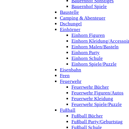
Bauernhof Sonstiges
Bauernhof Spiele
Baustelle
Camping & Abenteuer
Dschungel
Einhörner
Einhorn Figuren
Einhorn Kleidung/Accessoi
Einhorn Malen/Basteln
Einhorn Party
Einhorn Schule
Einhorn Spiele/Puzzle
Eisenbahn
Feen
Feuerwehr
Feuerwehr Bücher
Feuerwehr Figuren/Autos
Feuerwehr Kleidung
Feuerwehr Spiele/Puzzle
Fußball
Fußball Bücher
Fußball Party/Geburtstag
Fußball Schule