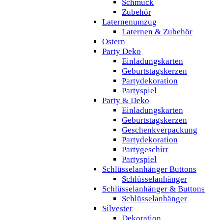
Schmuck
Zubehör
Laternenumzug
Laternen & Zubehör
Ostern
Party Deko
Einladungskarten
Geburtstagskerzen
Partydekoration
Partyspiel
Party & Deko
Einladungskarten
Geburtstagskerzen
Geschenkverpackung
Partydekoration
Partygeschirr
Partyspiel
Schlüsselanhänger Buttons
Schlüsselanhänger
Schlüsselanhänger & Buttons
Schlüsselanhänger
Silvester
Dekoration