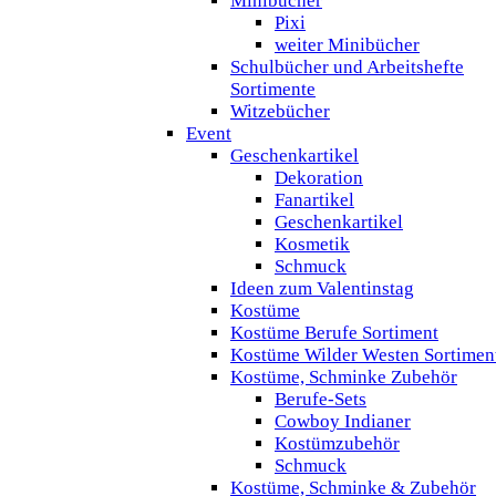
Minibücher
Pixi
weiter Minibücher
Schulbücher und Arbeitshefte
Sortimente
Witzebücher
Event
Geschenkartikel
Dekoration
Fanartikel
Geschenkartikel
Kosmetik
Schmuck
Ideen zum Valentinstag
Kostüme
Kostüme Berufe Sortiment
Kostüme Wilder Westen Sortimen
Kostüme, Schminke Zubehör
Berufe-Sets
Cowboy Indianer
Kostümzubehör
Schmuck
Kostüme, Schminke & Zubehör