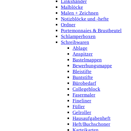
Linkshänder
Malblöcke
Malen + Zeichnen
Notizblöcke und -hefte
Ordner
Portemonnaies & Brustbeutel
Schlamperboxen
Schreibwaren
Ablage
Anspitzer
Bastelmappen
Bewerbungsmappe
Bleistifte
Buntstifte
Bürobedarf
Collegeblock
Fasermaler
Fineliner
Füller
Gelroller
Hausaufgabenheft
Heft/Buchschoner
Karteikarten