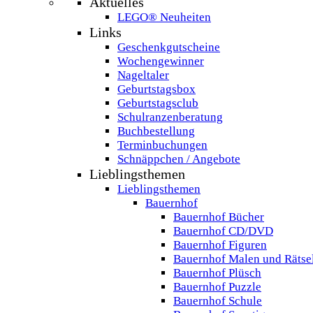
Aktuelles
LEGO® Neuheiten
Links
Geschenkgutscheine
Wochengewinner
Nageltaler
Geburtstagsbox
Geburtstagsclub
Schulranzenberatung
Buchbestellung
Terminbuchungen
Schnäppchen / Angebote
Lieblingsthemen
Lieblingsthemen
Bauernhof
Bauernhof Bücher
Bauernhof CD/DVD
Bauernhof Figuren
Bauernhof Malen und Rätse
Bauernhof Plüsch
Bauernhof Puzzle
Bauernhof Schule