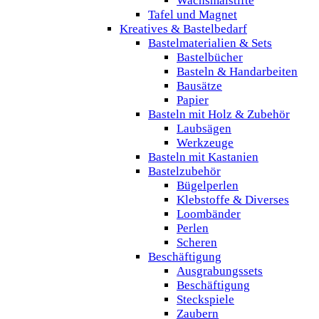
Wachsmalstifte
Tafel und Magnet
Kreatives & Bastelbedarf
Bastelmaterialien & Sets
Bastelbücher
Basteln & Handarbeiten
Bausätze
Papier
Basteln mit Holz & Zubehör
Laubsägen
Werkzeuge
Basteln mit Kastanien
Bastelzubehör
Bügelperlen
Klebstoffe & Diverses
Loombänder
Perlen
Scheren
Beschäftigung
Ausgrabungssets
Beschäftigung
Steckspiele
Zaubern