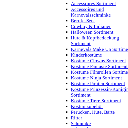
Accessoires Sortiment
Accessoires und
Karnevalsschminke
Berufe-Sets
Cowboy & Indianer
Halloween Sortiment
Hüte & Kopfbedeckung
Sortiment
Karnevals Make Up Sortime
Kinderkostüme
Kostüme Clowns Sortiment
Kostüme Fantasie Sortiment
Kostüme Filmrollen Sortime
Kostüme Ninja Sortiment
Kostüme Piraten Sortiment
Kostüme Prinzessin/Königi
Sortiment
Kostüme Tiere Sortiment
Kostümzubehör
Perücken, Hüte, Bärte
Ritter
Schminke