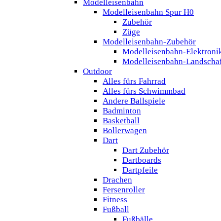
Modelleisenbahn
Modelleisenbahn Spur H0
Zubehör
Züge
Modelleisenbahn-Zubehör
Modelleisenbahn-Elektroni
Modelleisenbahn-Landscha
Outdoor
Alles fürs Fahrrad
Alles fürs Schwimmbad
Andere Ballspiele
Badminton
Basketball
Bollerwagen
Dart
Dart Zubehör
Dartboards
Dartpfeile
Drachen
Fersenroller
Fitness
Fußball
Fußbälle