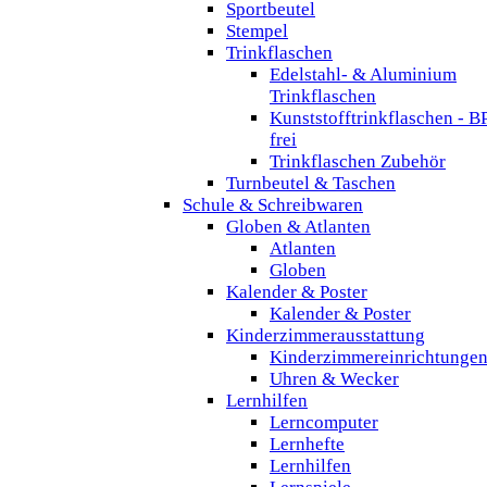
Sportbeutel
Stempel
Trinkflaschen
Edelstahl- & Aluminium
Trinkflaschen
Kunststofftrinkflaschen - B
frei
Trinkflaschen Zubehör
Turnbeutel & Taschen
Schule & Schreibwaren
Globen & Atlanten
Atlanten
Globen
Kalender & Poster
Kalender & Poster
Kinderzimmerausstattung
Kinderzimmereinrichtunge
Uhren & Wecker
Lernhilfen
Lerncomputer
Lernhefte
Lernhilfen