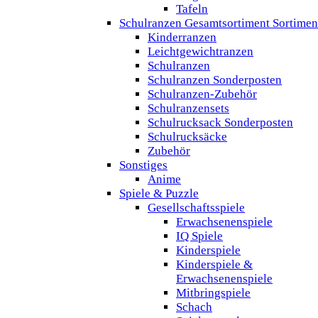
Tafeln
Schulranzen Gesamtsortiment Sortimen
Kinderranzen
Leichtgewichtranzen
Schulranzen
Schulranzen Sonderposten
Schulranzen-Zubehör
Schulranzensets
Schulrucksack Sonderposten
Schulrucksäcke
Zubehör
Sonstiges
Anime
Spiele & Puzzle
Gesellschaftsspiele
Erwachsenenspiele
IQ Spiele
Kinderspiele
Kinderspiele &
Erwachsenenspiele
Mitbringspiele
Schach