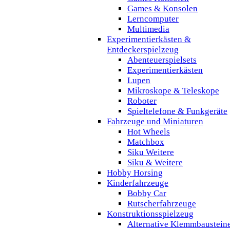
Games & Konsolen
Lerncomputer
Multimedia
Experimentierkästen &
Entdeckerspielzeug
Abenteuerspielsets
Experimentierkästen
Lupen
Mikroskope & Teleskope
Roboter
Spieltelefone & Funkgeräte
Fahrzeuge und Miniaturen
Hot Wheels
Matchbox
Siku Weitere
Siku & Weitere
Hobby Horsing
Kinderfahrzeuge
Bobby Car
Rutscherfahrzeuge
Konstruktionsspielzeug
Alternative Klemmbaustein