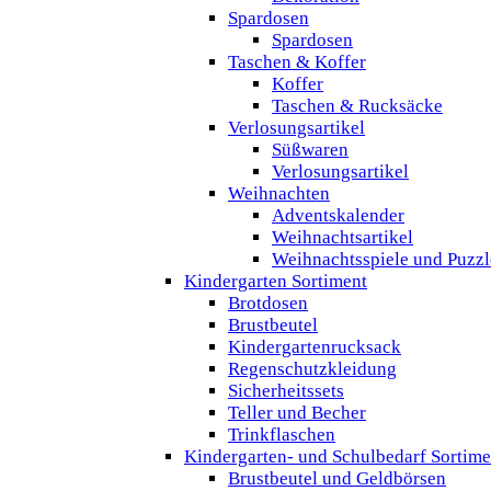
Spardosen
Spardosen
Taschen & Koffer
Koffer
Taschen & Rucksäcke
Verlosungsartikel
Süßwaren
Verlosungsartikel
Weihnachten
Adventskalender
Weihnachtsartikel
Weihnachtsspiele und Puzzl
Kindergarten Sortiment
Brotdosen
Brustbeutel
Kindergartenrucksack
Regenschutzkleidung
Sicherheitssets
Teller und Becher
Trinkflaschen
Kindergarten- und Schulbedarf Sortime
Brustbeutel und Geldbörsen