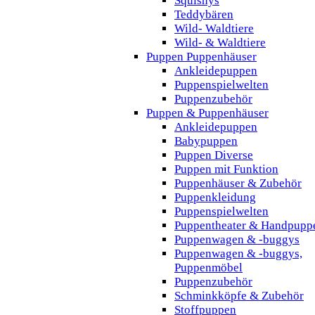
Squishys
Teddybären
Wild- Waldtiere
Wild- & Waldtiere
Puppen Puppenhäuser
Ankleidepuppen
Puppenspielwelten
Puppenzubehör
Puppen & Puppenhäuser
Ankleidepuppen
Babypuppen
Puppen Diverse
Puppen mit Funktion
Puppenhäuser & Zubehör
Puppenkleidung
Puppenspielwelten
Puppentheater & Handpupp
Puppenwagen & -buggys
Puppenwagen & -buggys,
Puppenmöbel
Puppenzubehör
Schminkköpfe & Zubehör
Stoffpuppen