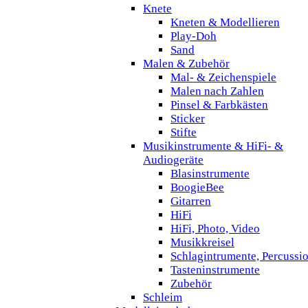
Knete
Kneten & Modellieren
Play-Doh
Sand
Malen & Zubehör
Mal- & Zeichenspiele
Malen nach Zahlen
Pinsel & Farbkästen
Sticker
Stifte
Musikinstrumente & HiFi- &
Audiogeräte
Blasinstrumente
BoogieBee
Gitarren
HiFi
HiFi, Photo, Video
Musikkreisel
Schlagintrumente, Percussi
Tasteninstrumente
Zubehör
Schleim