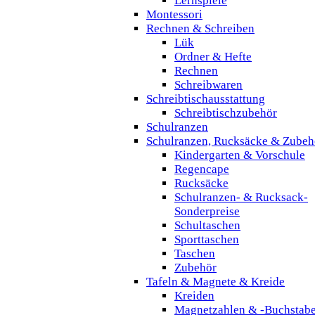
Lernspiele
Montessori
Rechnen & Schreiben
Lük
Ordner & Hefte
Rechnen
Schreibwaren
Schreibtischausstattung
Schreibtischzubehör
Schulranzen
Schulranzen, Rucksäcke & Zubeh
Kindergarten & Vorschule
Regencape
Rucksäcke
Schulranzen- & Rucksack-
Sonderpreise
Schultaschen
Sporttaschen
Taschen
Zubehör
Tafeln & Magnete & Kreide
Kreiden
Magnetzahlen & -Buchstab