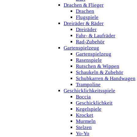
Drachen & Flieger
Drachen
Flugspiele
Dreiräder & Räder
Dreiräder
Fahr- & Laufräder
Rad-Zubehör
Gartenspielzeug
Gartenspielzeug
Rasenspiele
Rutschen & Wippen
Schaukeln & Zubehör
Schubkarren & Handwagen
Trampoline
Geschicklichkeitsspiele
Boccia
Geschicklichkeit
Kegelspiele
Krocket
Murmeln
Stelzen
Yo-Yo