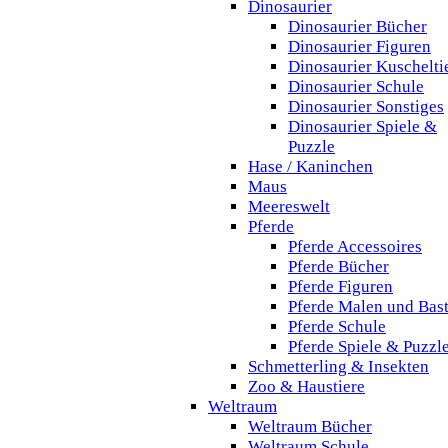
Dinosaurier
Dinosaurier Bücher
Dinosaurier Figuren
Dinosaurier Kuschelti
Dinosaurier Schule
Dinosaurier Sonstiges
Dinosaurier Spiele &
Puzzle
Hase / Kaninchen
Maus
Meereswelt
Pferde
Pferde Accessoires
Pferde Bücher
Pferde Figuren
Pferde Malen und Bas
Pferde Schule
Pferde Spiele & Puzzl
Schmetterling & Insekten
Zoo & Haustiere
Weltraum
Weltraum Bücher
Weltraum Schule