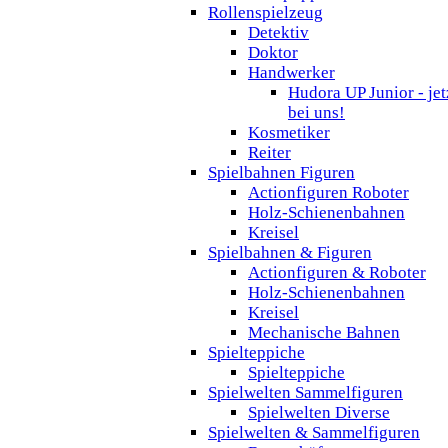
Rollenspielzeug
Detektiv
Doktor
Handwerker
Hudora UP Junior - jet
bei uns!
Kosmetiker
Reiter
Spielbahnen Figuren
Actionfiguren Roboter
Holz-Schienenbahnen
Kreisel
Spielbahnen & Figuren
Actionfiguren & Roboter
Holz-Schienenbahnen
Kreisel
Mechanische Bahnen
Spielteppiche
Spielteppiche
Spielwelten Sammelfiguren
Spielwelten Diverse
Spielwelten & Sammelfiguren