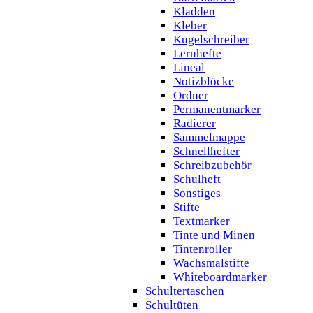
Kladden
Kleber
Kugelschreiber
Lernhefte
Lineal
Notizblöcke
Ordner
Permanentmarker
Radierer
Sammelmappe
Schnellhefter
Schreibzubehör
Schulheft
Sonstiges
Stifte
Textmarker
Tinte und Minen
Tintenroller
Wachsmalstifte
Whiteboardmarker
Schultertaschen
Schultüten