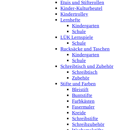
Etuis und Stifterollen
Kinder-Kulturbeutel
Kindertrolley
Lernhefte
Kindergarten
Schule
LÜK Lernspiele
Schule
Rucksäcke und Taschen
Kindergarten
Schule
Schreibtisch und Zubehör
Schreibtisch
Zubehör
Stifte und Farben
Bleistift
Buntstifte
Farbkästen
Fasermaler
Kreide
Schreibstifte
Schreibzubehör