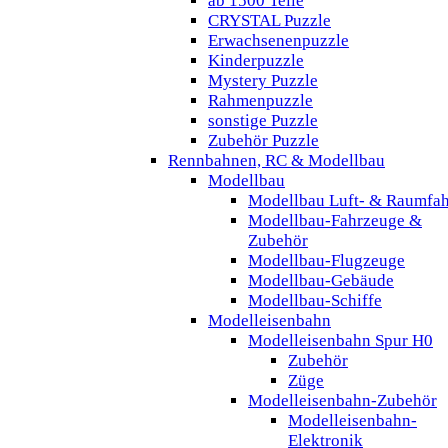
ab 1500 Teile
CRYSTAL Puzzle
Erwachsenenpuzzle
Kinderpuzzle
Mystery Puzzle
Rahmenpuzzle
sonstige Puzzle
Zubehör Puzzle
Rennbahnen, RC & Modellbau
Modellbau
Modellbau Luft- & Raumfah
Modellbau-Fahrzeuge &
Zubehör
Modellbau-Flugzeuge
Modellbau-Gebäude
Modellbau-Schiffe
Modelleisenbahn
Modelleisenbahn Spur H0
Zubehör
Züge
Modelleisenbahn-Zubehör
Modelleisenbahn-
Elektronik