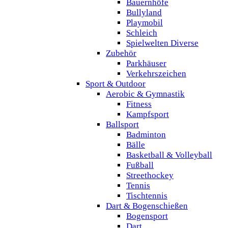
Bauernhöfe
Bullyland
Playmobil
Schleich
Spielwelten Diverse
Zubehör
Parkhäuser
Verkehrszeichen
Sport & Outdoor
Aerobic & Gymnastik
Fitness
Kampfsport
Ballsport
Badminton
Bälle
Basketball & Volleyball
Fußball
Streethockey
Tennis
Tischtennis
Dart & Bogenschießen
Bogensport
Dart