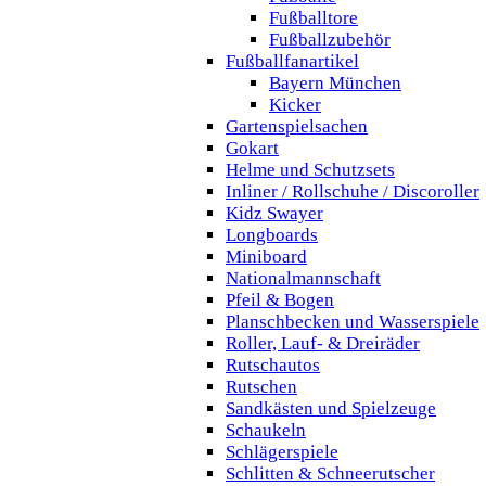
Fußballtore
Fußballzubehör
Fußballfanartikel
Bayern München
Kicker
Gartenspielsachen
Gokart
Helme und Schutzsets
Inliner / Rollschuhe / Discoroller
Kidz Swayer
Longboards
Miniboard
Nationalmannschaft
Pfeil & Bogen
Planschbecken und Wasserspiele
Roller, Lauf- & Dreiräder
Rutschautos
Rutschen
Sandkästen und Spielzeuge
Schaukeln
Schlägerspiele
Schlitten & Schneerutscher