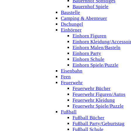
Bauernhof Sonstiges
Bauernhof Spiele
Baustelle
Camping & Abenteuer
Dschungel
Einhörner
Einhorn Figuren
Einhorn Kleidung/Accessoi
Einhorn Malen/Basteln
Einhorn Party
Einhorn Schule
Einhorn Spiele/Puzzle
Eisenbahn
Feen
Feuerwehr
Feuerwehr Bücher
Feuerwehr Figuren/Autos
Feuerwehr Kleidung
Feuerwehr Spiele/Puzzle
Fußball
Fußball Bücher
Fußball Party/Geburtstag
Fußball Schule