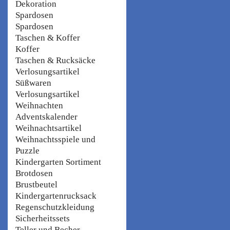
Dekoration
Spardosen
Spardosen
Taschen & Koffer
Koffer
Taschen & Rucksäcke
Verlosungsartikel
Süßwaren
Verlosungsartikel
Weihnachten
Adventskalender
Weihnachtsartikel
Weihnachtsspiele und
Puzzle
Kindergarten Sortiment
Brotdosen
Brustbeutel
Kindergartenrucksack
Regenschutzkleidung
Sicherheitssets
Teller und Becher