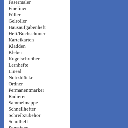
Fasermaler
Fineliner
Füller
Gelroller
Hausaufgabenheft
Heft/Buchschoner
Karteikarten
Kladden
Kleber
Kugelschreiber
Lernhefte
Lineal
Notizblöcke
Ordner
Permanentmarker
Radierer
Sammelmappe
Schnellhefter
Schreibzubehör
Schulheft
Sonstiges