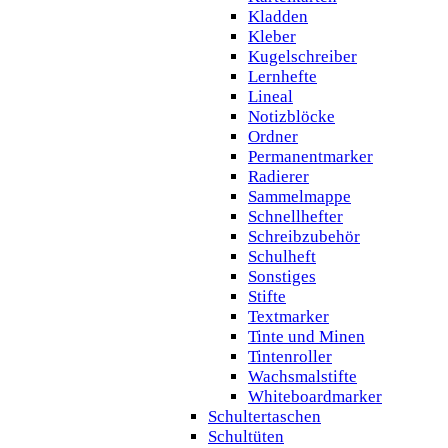
Kladden
Kleber
Kugelschreiber
Lernhefte
Lineal
Notizblöcke
Ordner
Permanentmarker
Radierer
Sammelmappe
Schnellhefter
Schreibzubehör
Schulheft
Sonstiges
Stifte
Textmarker
Tinte und Minen
Tintenroller
Wachsmalstifte
Whiteboardmarker
Schultertaschen
Schultüten