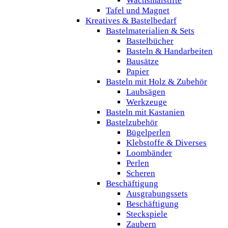
Wachsmalstifte
Tafel und Magnet
Kreatives & Bastelbedarf
Bastelmaterialien & Sets
Bastelbücher
Basteln & Handarbeiten
Bausätze
Papier
Basteln mit Holz & Zubehör
Laubsägen
Werkzeuge
Basteln mit Kastanien
Bastelzubehör
Bügelperlen
Klebstoffe & Diverses
Loombänder
Perlen
Scheren
Beschäftigung
Ausgrabungssets
Beschäftigung
Steckspiele
Zaubern