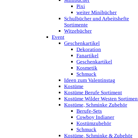
Minibücher
Pixi
weiter Minibücher
Schulbücher und Arbeitshefte
Sortimente
Witzebücher
Event
Geschenkartikel
Dekoration
Fanartikel
Geschenkartikel
Kosmetik
Schmuck
Ideen zum Valentinstag
Kostüme
Kostüme Berufe Sortiment
Kostüme Wilder Westen Sortimen
Kostüme, Schminke Zubehör
Berufe-Sets
Cowboy Indianer
Kostümzubehör
Schmuck
Kostüme, Schminke & Zubehör