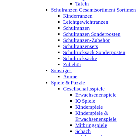
Tafeln
Schulranzen Gesamtsortiment Sortimen
Kinderranzen
Leichtgewichtranzen
Schulranzen
Schulranzen Sonderposten
Schulranzen-Zubehör
Schulranzensets
Schulrucksack Sonderposten
Schulrucksäcke
Zubehör
Sonstiges
Anime
Spiele & Puzzle
Gesellschaftsspiele
Erwachsenenspiele
IQ Spiele
Kinderspiele
Kinderspiele &
Erwachsenenspiele
Mitbringspiele
Schach