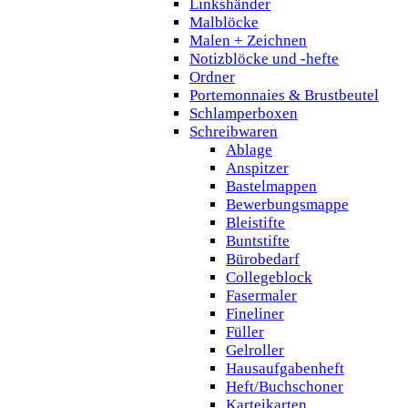
Linkshänder
Malblöcke
Malen + Zeichnen
Notizblöcke und -hefte
Ordner
Portemonnaies & Brustbeutel
Schlamperboxen
Schreibwaren
Ablage
Anspitzer
Bastelmappen
Bewerbungsmappe
Bleistifte
Buntstifte
Bürobedarf
Collegeblock
Fasermaler
Fineliner
Füller
Gelroller
Hausaufgabenheft
Heft/Buchschoner
Karteikarten