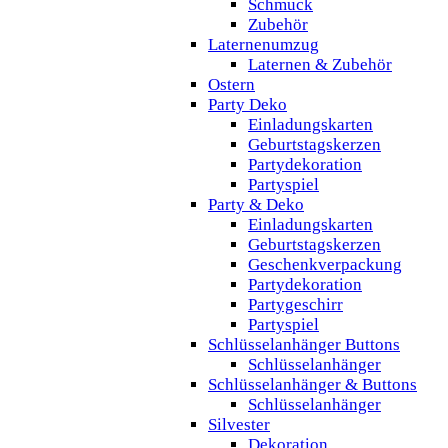
Schmuck
Zubehör
Laternenumzug
Laternen & Zubehör
Ostern
Party Deko
Einladungskarten
Geburtstagskerzen
Partydekoration
Partyspiel
Party & Deko
Einladungskarten
Geburtstagskerzen
Geschenkverpackung
Partydekoration
Partygeschirr
Partyspiel
Schlüsselanhänger Buttons
Schlüsselanhänger
Schlüsselanhänger & Buttons
Schlüsselanhänger
Silvester
Dekoration