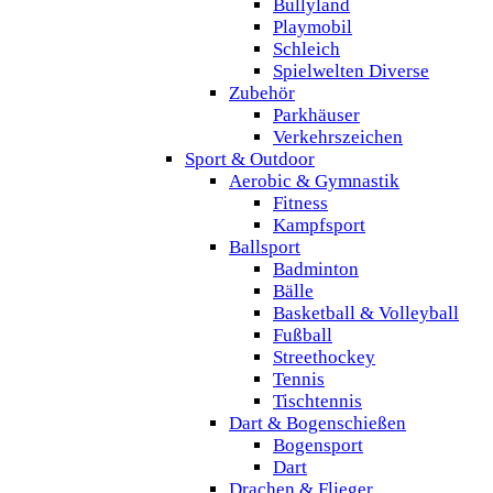
Bullyland
Playmobil
Schleich
Spielwelten Diverse
Zubehör
Parkhäuser
Verkehrszeichen
Sport & Outdoor
Aerobic & Gymnastik
Fitness
Kampfsport
Ballsport
Badminton
Bälle
Basketball & Volleyball
Fußball
Streethockey
Tennis
Tischtennis
Dart & Bogenschießen
Bogensport
Dart
Drachen & Flieger