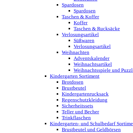
Spardosen
Spardosen
Taschen & Koffer
Koffer
Taschen & Rucksäcke
Verlosungsartikel
Süßwaren
Verlosungsartikel
Weihnachten
Adventskalender
Weihnachtsartikel
Weihnachtsspiele und Puzzl
Kindergarten Sortiment
Brotdosen
Brustbeutel
Kindergartenrucksack
Regenschutzkleidung
Sicherheitssets
Teller und Becher
Trinkflaschen
Kindergarten- und Schulbedarf Sortime
Brustbeutel und Geldbörsen