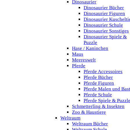
Dinosaurier
Dinosaurier Bücher
Dinosaurier Figuren
Dinosaurier Kuschelti
Dinosaurier Schule
Dinosaurier Sonstiges
Dinosaurier Spiele &
Puzzle
Hase / Kaninchen
Maus
Meereswelt
Pferde
Pferde Accessoires
Pferde Bücher
Pferde Figuren
Pferde Malen und Bas
Pferde Schule
Pferde Spiele & Puzzl
Schmetterling & Insekten
Zoo & Haustiere
Weltraum
Weltraum Bücher
Weltraum Schule