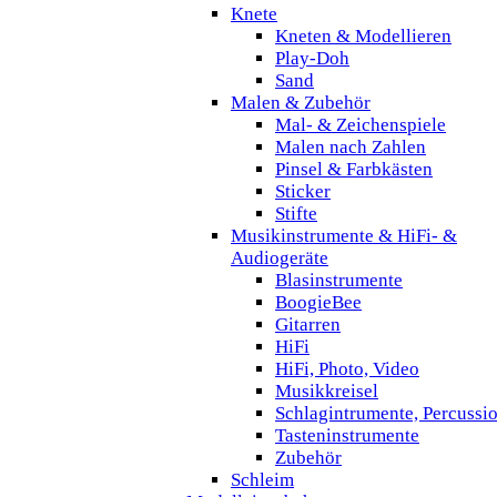
Knete
Kneten & Modellieren
Play-Doh
Sand
Malen & Zubehör
Mal- & Zeichenspiele
Malen nach Zahlen
Pinsel & Farbkästen
Sticker
Stifte
Musikinstrumente & HiFi- &
Audiogeräte
Blasinstrumente
BoogieBee
Gitarren
HiFi
HiFi, Photo, Video
Musikkreisel
Schlagintrumente, Percussi
Tasteninstrumente
Zubehör
Schleim