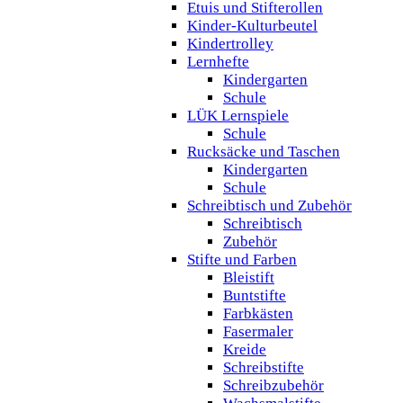
Etuis und Stifterollen
Kinder-Kulturbeutel
Kindertrolley
Lernhefte
Kindergarten
Schule
LÜK Lernspiele
Schule
Rucksäcke und Taschen
Kindergarten
Schule
Schreibtisch und Zubehör
Schreibtisch
Zubehör
Stifte und Farben
Bleistift
Buntstifte
Farbkästen
Fasermaler
Kreide
Schreibstifte
Schreibzubehör