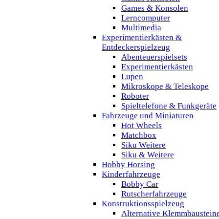
Games & Konsolen
Lerncomputer
Multimedia
Experimentierkästen &
Entdeckerspielzeug
Abenteuerspielsets
Experimentierkästen
Lupen
Mikroskope & Teleskope
Roboter
Spieltelefone & Funkgeräte
Fahrzeuge und Miniaturen
Hot Wheels
Matchbox
Siku Weitere
Siku & Weitere
Hobby Horsing
Kinderfahrzeuge
Bobby Car
Rutscherfahrzeuge
Konstruktionsspielzeug
Alternative Klemmbaustein