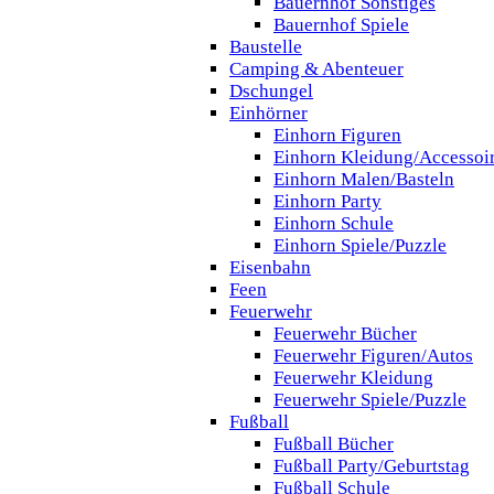
Bauernhof Sonstiges
Bauernhof Spiele
Baustelle
Camping & Abenteuer
Dschungel
Einhörner
Einhorn Figuren
Einhorn Kleidung/Accessoi
Einhorn Malen/Basteln
Einhorn Party
Einhorn Schule
Einhorn Spiele/Puzzle
Eisenbahn
Feen
Feuerwehr
Feuerwehr Bücher
Feuerwehr Figuren/Autos
Feuerwehr Kleidung
Feuerwehr Spiele/Puzzle
Fußball
Fußball Bücher
Fußball Party/Geburtstag
Fußball Schule