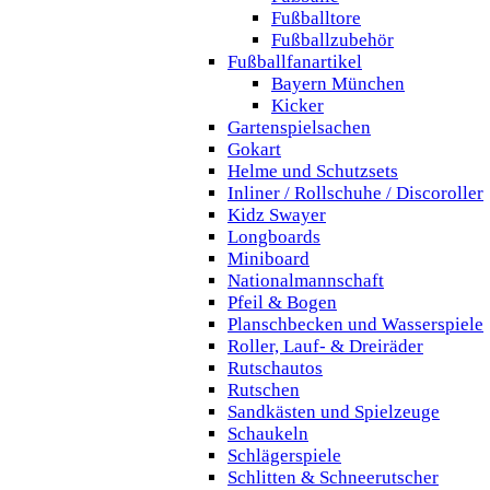
Fußballtore
Fußballzubehör
Fußballfanartikel
Bayern München
Kicker
Gartenspielsachen
Gokart
Helme und Schutzsets
Inliner / Rollschuhe / Discoroller
Kidz Swayer
Longboards
Miniboard
Nationalmannschaft
Pfeil & Bogen
Planschbecken und Wasserspiele
Roller, Lauf- & Dreiräder
Rutschautos
Rutschen
Sandkästen und Spielzeuge
Schaukeln
Schlägerspiele
Schlitten & Schneerutscher