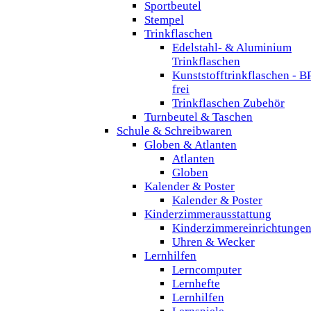
Sportbeutel
Stempel
Trinkflaschen
Edelstahl- & Aluminium
Trinkflaschen
Kunststofftrinkflaschen - B
frei
Trinkflaschen Zubehör
Turnbeutel & Taschen
Schule & Schreibwaren
Globen & Atlanten
Atlanten
Globen
Kalender & Poster
Kalender & Poster
Kinderzimmerausstattung
Kinderzimmereinrichtunge
Uhren & Wecker
Lernhilfen
Lerncomputer
Lernhefte
Lernhilfen