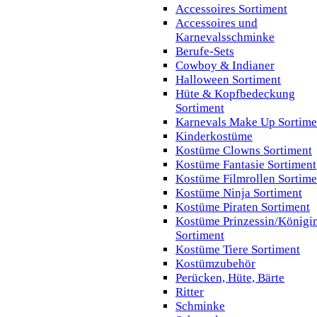
Accessoires Sortiment
Accessoires und
Karnevalsschminke
Berufe-Sets
Cowboy & Indianer
Halloween Sortiment
Hüte & Kopfbedeckung
Sortiment
Karnevals Make Up Sortime
Kinderkostüme
Kostüme Clowns Sortiment
Kostüme Fantasie Sortiment
Kostüme Filmrollen Sortime
Kostüme Ninja Sortiment
Kostüme Piraten Sortiment
Kostüme Prinzessin/Königi
Sortiment
Kostüme Tiere Sortiment
Kostümzubehör
Perücken, Hüte, Bärte
Ritter
Schminke