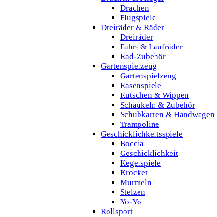
Drachen
Flugspiele
Dreiräder & Räder
Dreiräder
Fahr- & Laufräder
Rad-Zubehör
Gartenspielzeug
Gartenspielzeug
Rasenspiele
Rutschen & Wippen
Schaukeln & Zubehör
Schubkarren & Handwagen
Trampoline
Geschicklichkeitsspiele
Boccia
Geschicklichkeit
Kegelspiele
Krocket
Murmeln
Stelzen
Yo-Yo
Rollsport