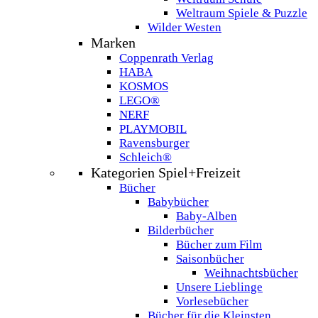
Weltraum Spiele & Puzzle
Wilder Westen
Marken
Coppenrath Verlag
HABA
KOSMOS
LEGO®
NERF
PLAYMOBIL
Ravensburger
Schleich®
Kategorien Spiel+Freizeit
Bücher
Babybücher
Baby-Alben
Bilderbücher
Bücher zum Film
Saisonbücher
Weihnachtsbücher
Unsere Lieblinge
Vorlesebücher
Bücher für die Kleinsten