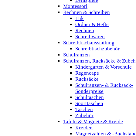
Lernspiele
Montessori
Rechnen & Schreiben
Lük
Ordner & Hefte
Rechnen
Schreibwaren
Schreibtischausstattung
Schreibtischzubehör
Schulranzen
Schulranzen, Rucksäcke & Zubeh
Kindergarten & Vorschule
Regencape
Rucksäcke
Schulranzen- & Rucksack-
Sonderpreise
Schultaschen
Sporttaschen
Taschen
Zubehör
Tafeln & Magnete & Kreide
Kreiden
Magnetzahlen & -Buchstab