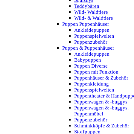
Squishys
Teddybären
Wild- Waldtiere
Wild- & Waldtiere
Puppen Puppenhäuser
Ankleidepuppen
Puppenspielwelten
Puppenzubehör
Puppen & Puppenhäuser
Ankleidepuppen
Babypuppen
Puppen Diverse
Puppen mit Funktion
Puppenhäuser & Zubehör
Puppenkleidung
Puppenspielwelten
Puppentheater & Handpupp
Puppenwagen & -buggys
Puppenwagen & -buggys,
Puppenmöbel
Puppenzubehör
Schminkköpfe & Zubehör
Stoffpuppen