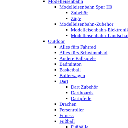
Modelleisenbahn
Modelleisenbahn Spur H0
Zubehör
Züge
Modelleisenbahn-Zubehör
Modelleisenbahn-Elektroni
Modelleisenbahn-Landscha
Outdoor
Alles fürs Fahrrad
Alles fürs Schwimmbad
Andere Ballspiele
Badminton
Basketball
Bollerwagen
Dart
Dart Zubehör
Dartboards
Dartpfeile
Drachen
Fersenroller
Fitness
Fußball
Fußbälle