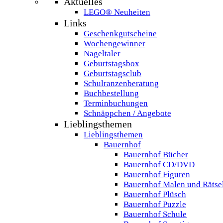
Aktuelles
LEGO® Neuheiten
Links
Geschenkgutscheine
Wochengewinner
Nageltaler
Geburtstagsbox
Geburtstagsclub
Schulranzenberatung
Buchbestellung
Terminbuchungen
Schnäppchen / Angebote
Lieblingsthemen
Lieblingsthemen
Bauernhof
Bauernhof Bücher
Bauernhof CD/DVD
Bauernhof Figuren
Bauernhof Malen und Rätse
Bauernhof Plüsch
Bauernhof Puzzle
Bauernhof Schule