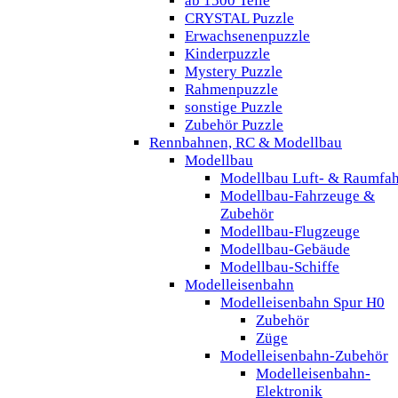
ab 1500 Teile
CRYSTAL Puzzle
Erwachsenenpuzzle
Kinderpuzzle
Mystery Puzzle
Rahmenpuzzle
sonstige Puzzle
Zubehör Puzzle
Rennbahnen, RC & Modellbau
Modellbau
Modellbau Luft- & Raumfah
Modellbau-Fahrzeuge &
Zubehör
Modellbau-Flugzeuge
Modellbau-Gebäude
Modellbau-Schiffe
Modelleisenbahn
Modelleisenbahn Spur H0
Zubehör
Züge
Modelleisenbahn-Zubehör
Modelleisenbahn-
Elektronik