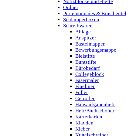
Notizblöcke und -hefte
Ordner
Portemonnaies & Brustbeutel
Schlamperboxen
Schreibwaren
Ablage
Anspitzer
Bastelmappen
Bewerbungsmappe
Bleistifte
Buntstifte
Bürobedarf
Collegeblock
Fasermaler
Fineliner
Füller
Gelroller
Hausaufgabenheft
Heft/Buchschoner
Karteikarten
Kladden
Kleber
Kugelschreiber