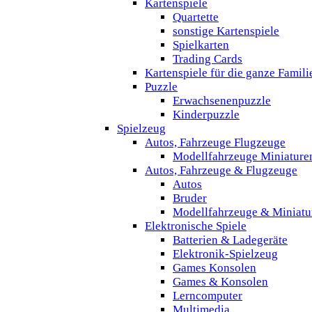
Kartenspiele
Quartette
sonstige Kartenspiele
Spielkarten
Trading Cards
Kartenspiele für die ganze Famili
Puzzle
Erwachsenenpuzzle
Kinderpuzzle
Spielzeug
Autos, Fahrzeuge Flugzeuge
Modellfahrzeuge Miniature
Autos, Fahrzeuge & Flugzeuge
Autos
Bruder
Modellfahrzeuge & Miniatu
Elektronische Spiele
Batterien & Ladegeräte
Elektronik-Spielzeug
Games Konsolen
Games & Konsolen
Lerncomputer
Multimedia