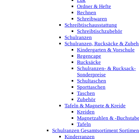
Lük
Ordner & Hefte
Rechnen
Schreibwaren
Schreibtischausstattung
Schreibtischzubehör
Schulranzen
Schulranzen, Rucksäcke & Zubeh
Kindergarten & Vorschule
Regencape
Rucksäcke
Schulranzen- & Rucksack-
Sonderpreise
Schultaschen
Sporttaschen
Taschen
Zubehör
Tafeln & Magnete & Kreide
Kreiden
Magnetzahlen & -Buchstab
Tafeln
Schulranzen Gesamtsortiment Sortimen
Kinderranzen