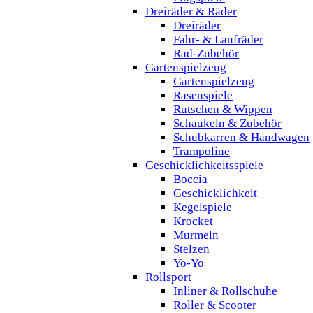
Dreiräder & Räder
Dreiräder
Fahr- & Laufräder
Rad-Zubehör
Gartenspielzeug
Gartenspielzeug
Rasenspiele
Rutschen & Wippen
Schaukeln & Zubehör
Schubkarren & Handwagen
Trampoline
Geschicklichkeitsspiele
Boccia
Geschicklichkeit
Kegelspiele
Krocket
Murmeln
Stelzen
Yo-Yo
Rollsport
Inliner & Rollschuhe
Roller & Scooter