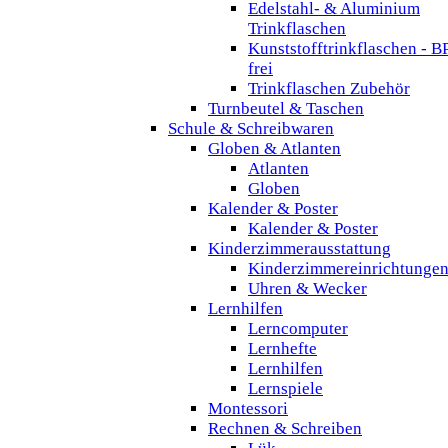
Edelstahl- & Aluminium
Trinkflaschen
Kunststofftrinkflaschen - B
frei
Trinkflaschen Zubehör
Turnbeutel & Taschen
Schule & Schreibwaren
Globen & Atlanten
Atlanten
Globen
Kalender & Poster
Kalender & Poster
Kinderzimmerausstattung
Kinderzimmereinrichtunge
Uhren & Wecker
Lernhilfen
Lerncomputer
Lernhefte
Lernhilfen
Lernspiele
Montessori
Rechnen & Schreiben