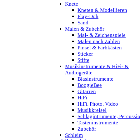
Knete
Kneten & Modellieren
Play-Doh
Sand
Malen & Zubehör
Mal- & Zeichenspiele
Malen nach Zahlen
Pinsel & Farbkästen
Sticker
Stifte
Musikinstrumente & HiFi- &
Audiogeräte
Blasinstrumente
BoogieBee
Gitarren
HiFi
HiFi, Photo, Video
Musikkreisel
Schlagintrumente, Percussi
Tasteninstrumente
Zubehör
Schleim