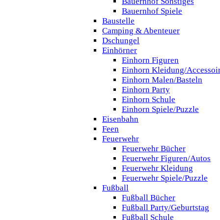
Bauernhof Sonstiges
Bauernhof Spiele
Baustelle
Camping & Abenteuer
Dschungel
Einhörner
Einhorn Figuren
Einhorn Kleidung/Accessoi
Einhorn Malen/Basteln
Einhorn Party
Einhorn Schule
Einhorn Spiele/Puzzle
Eisenbahn
Feen
Feuerwehr
Feuerwehr Bücher
Feuerwehr Figuren/Autos
Feuerwehr Kleidung
Feuerwehr Spiele/Puzzle
Fußball
Fußball Bücher
Fußball Party/Geburtstag
Fußball Schule