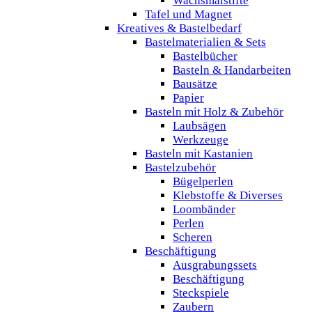
Wachsmalstifte
Tafel und Magnet
Kreatives & Bastelbedarf
Bastelmaterialien & Sets
Bastelbücher
Basteln & Handarbeiten
Bausätze
Papier
Basteln mit Holz & Zubehör
Laubsägen
Werkzeuge
Basteln mit Kastanien
Bastelzubehör
Bügelperlen
Klebstoffe & Diverses
Loombänder
Perlen
Scheren
Beschäftigung
Ausgrabungssets
Beschäftigung
Steckspiele
Zaubern