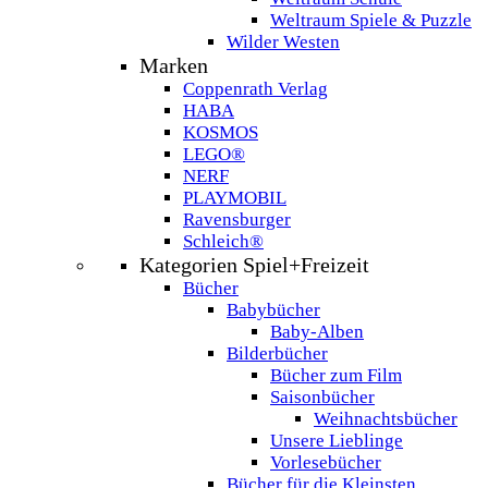
Weltraum Spiele & Puzzle
Wilder Westen
Marken
Coppenrath Verlag
HABA
KOSMOS
LEGO®
NERF
PLAYMOBIL
Ravensburger
Schleich®
Kategorien Spiel+Freizeit
Bücher
Babybücher
Baby-Alben
Bilderbücher
Bücher zum Film
Saisonbücher
Weihnachtsbücher
Unsere Lieblinge
Vorlesebücher
Bücher für die Kleinsten