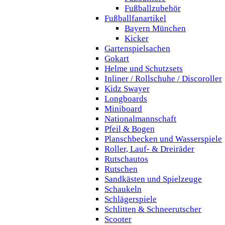
Fußballzubehör
Fußballfanartikel
Bayern München
Kicker
Gartenspielsachen
Gokart
Helme und Schutzsets
Inliner / Rollschuhe / Discoroller
Kidz Swayer
Longboards
Miniboard
Nationalmannschaft
Pfeil & Bogen
Planschbecken und Wasserspiele
Roller, Lauf- & Dreiräder
Rutschautos
Rutschen
Sandkästen und Spielzeuge
Schaukeln
Schlägerspiele
Schlitten & Schneerutscher
Scooter