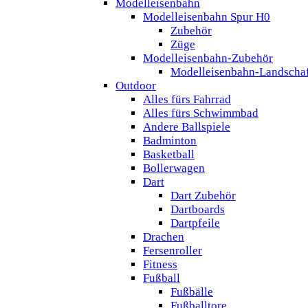
Modelleisenbahn
Modelleisenbahn Spur H0
Zubehör
Züge
Modelleisenbahn-Zubehör
Modelleisenbahn-Landscha
Outdoor
Alles fürs Fahrrad
Alles fürs Schwimmbad
Andere Ballspiele
Badminton
Basketball
Bollerwagen
Dart
Dart Zubehör
Dartboards
Dartpfeile
Drachen
Fersenroller
Fitness
Fußball
Fußbälle
Fußballtore