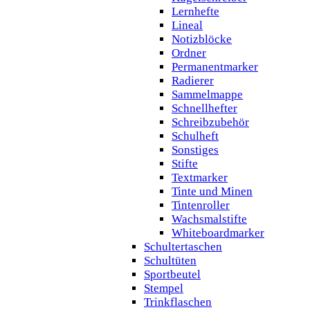
Lernhefte
Lineal
Notizblöcke
Ordner
Permanentmarker
Radierer
Sammelmappe
Schnellhefter
Schreibzubehör
Schulheft
Sonstiges
Stifte
Textmarker
Tinte und Minen
Tintenroller
Wachsmalstifte
Whiteboardmarker
Schultertaschen
Schultüten
Sportbeutel
Stempel
Trinkflaschen