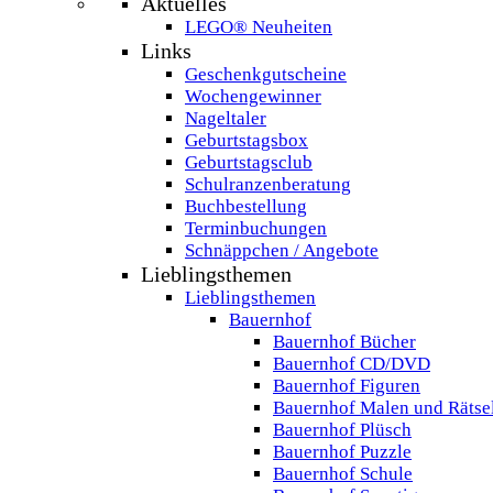
Aktuelles
LEGO® Neuheiten
Links
Geschenkgutscheine
Wochengewinner
Nageltaler
Geburtstagsbox
Geburtstagsclub
Schulranzenberatung
Buchbestellung
Terminbuchungen
Schnäppchen / Angebote
Lieblingsthemen
Lieblingsthemen
Bauernhof
Bauernhof Bücher
Bauernhof CD/DVD
Bauernhof Figuren
Bauernhof Malen und Rätse
Bauernhof Plüsch
Bauernhof Puzzle
Bauernhof Schule