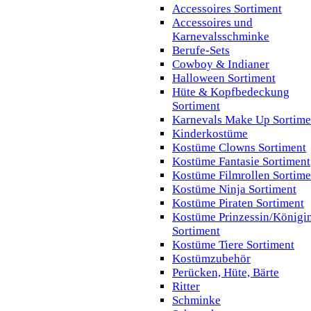
Accessoires Sortiment
Accessoires und
Karnevalsschminke
Berufe-Sets
Cowboy & Indianer
Halloween Sortiment
Hüte & Kopfbedeckung
Sortiment
Karnevals Make Up Sortime
Kinderkostüme
Kostüme Clowns Sortiment
Kostüme Fantasie Sortiment
Kostüme Filmrollen Sortime
Kostüme Ninja Sortiment
Kostüme Piraten Sortiment
Kostüme Prinzessin/Königi
Sortiment
Kostüme Tiere Sortiment
Kostümzubehör
Perücken, Hüte, Bärte
Ritter
Schminke