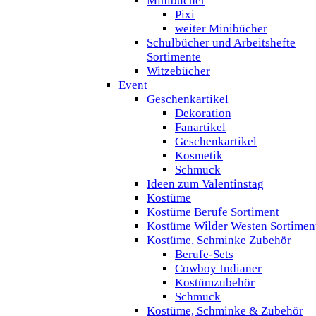
Minibücher
Pixi
weiter Minibücher
Schulbücher und Arbeitshefte
Sortimente
Witzebücher
Event
Geschenkartikel
Dekoration
Fanartikel
Geschenkartikel
Kosmetik
Schmuck
Ideen zum Valentinstag
Kostüme
Kostüme Berufe Sortiment
Kostüme Wilder Westen Sortimen
Kostüme, Schminke Zubehör
Berufe-Sets
Cowboy Indianer
Kostümzubehör
Schmuck
Kostüme, Schminke & Zubehör