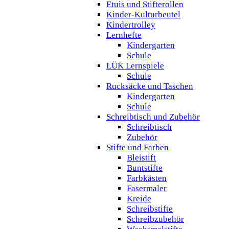
Etuis und Stifterollen
Kinder-Kulturbeutel
Kindertrolley
Lernhefte
Kindergarten
Schule
LÜK Lernspiele
Schule
Rucksäcke und Taschen
Kindergarten
Schule
Schreibtisch und Zubehör
Schreibtisch
Zubehör
Stifte und Farben
Bleistift
Buntstifte
Farbkästen
Fasermaler
Kreide
Schreibstifte
Schreibzubehör