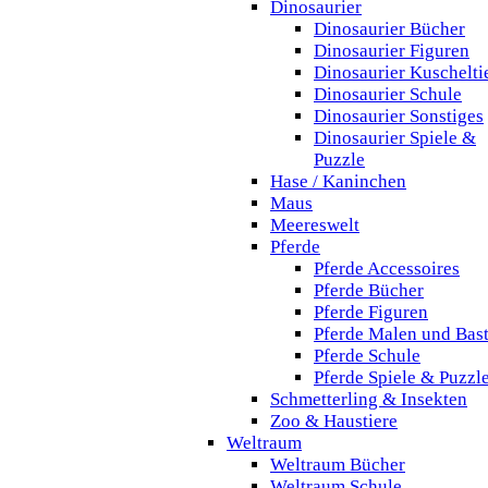
Dinosaurier
Dinosaurier Bücher
Dinosaurier Figuren
Dinosaurier Kuschelti
Dinosaurier Schule
Dinosaurier Sonstiges
Dinosaurier Spiele &
Puzzle
Hase / Kaninchen
Maus
Meereswelt
Pferde
Pferde Accessoires
Pferde Bücher
Pferde Figuren
Pferde Malen und Bas
Pferde Schule
Pferde Spiele & Puzzl
Schmetterling & Insekten
Zoo & Haustiere
Weltraum
Weltraum Bücher
Weltraum Schule