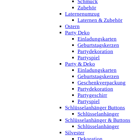
Schmuck
Zubehör
Laternenumzug
Laternen & Zubehör
Ostern
Party Deko
Einladungskarten
Geburtstagskerzen
Partydekoration
Partyspiel
Party & Deko
Einladungskarten
Geburtstagskerzen
Geschenkverpackung
Partydekoration
Partygeschirr
Partyspiel
Schlüsselanhänger Buttons
Schlüsselanhänger
Schlüsselanhänger & Buttons
Schlüsselanhänger
Silvester
Dekoration