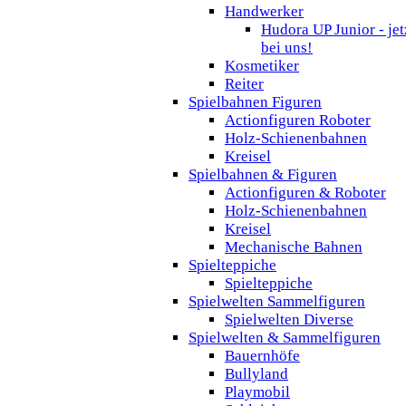
Handwerker
Hudora UP Junior - jet
bei uns!
Kosmetiker
Reiter
Spielbahnen Figuren
Actionfiguren Roboter
Holz-Schienenbahnen
Kreisel
Spielbahnen & Figuren
Actionfiguren & Roboter
Holz-Schienenbahnen
Kreisel
Mechanische Bahnen
Spielteppiche
Spielteppiche
Spielwelten Sammelfiguren
Spielwelten Diverse
Spielwelten & Sammelfiguren
Bauernhöfe
Bullyland
Playmobil