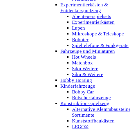
Experimentierkästen &
Entdeckerspielzeug
Abenteuerspielsets
Experimentierkästen
Lupen
Mikroskope & Teleskope
Roboter
Spieltelefone & Funkgeräte
Fahrzeuge und Miniaturen
Hot Wheels
Matchbox
Siku Weitere
Siku & Weitere
Hobby Horsing
Kinderfahrzeuge
Bobby Car
Rutscherfahrzeuge
Konstruktionsspielzeug
Alternative Klemmbaustein
Sortimente
Kunststoffbaukästen
LEGO®