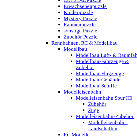
CRYSTAL Puzzle
Erwachsenenpuzzle
Kinderpuzzle
Mystery Puzzle
Rahmenpuzzle
sonstige Puzzle
Zubehör Puzzle
Rennbahnen, RC & Modellbau
Modellbau
Modellbau Luft- & Raumfah
Modellbau-Fahrzeuge &
Zubehör
Modellbau-Flugzeuge
Modellbau-Gebäude
Modellbau-Schiffe
Modelleisenbahn
Modelleisenbahn Spur H0
Zubehör
Züge
Modelleisenbahn-Zubehör
Modelleisenbahn-
Landschaften
RC Modelle