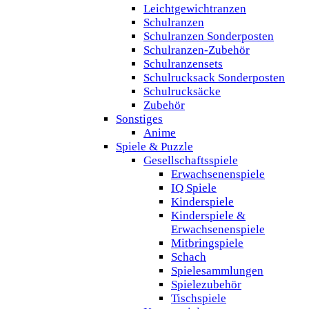
Leichtgewichtranzen
Schulranzen
Schulranzen Sonderposten
Schulranzen-Zubehör
Schulranzensets
Schulrucksack Sonderposten
Schulrucksäcke
Zubehör
Sonstiges
Anime
Spiele & Puzzle
Gesellschaftsspiele
Erwachsenenspiele
IQ Spiele
Kinderspiele
Kinderspiele &
Erwachsenenspiele
Mitbringspiele
Schach
Spielesammlungen
Spielezubehör
Tischspiele