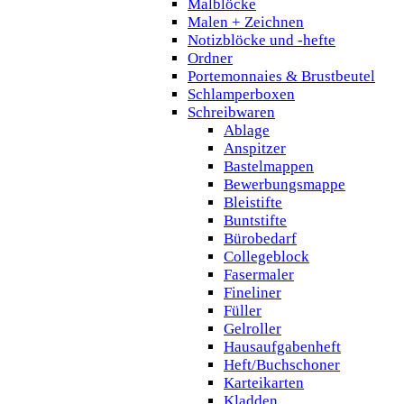
Malblöcke
Malen + Zeichnen
Notizblöcke und -hefte
Ordner
Portemonnaies & Brustbeutel
Schlamperboxen
Schreibwaren
Ablage
Anspitzer
Bastelmappen
Bewerbungsmappe
Bleistifte
Buntstifte
Bürobedarf
Collegeblock
Fasermaler
Fineliner
Füller
Gelroller
Hausaufgabenheft
Heft/Buchschoner
Karteikarten
Kladden