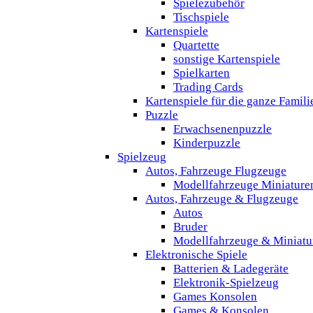
Spielezubehör
Tischspiele
Kartenspiele
Quartette
sonstige Kartenspiele
Spielkarten
Trading Cards
Kartenspiele für die ganze Famili
Puzzle
Erwachsenenpuzzle
Kinderpuzzle
Spielzeug
Autos, Fahrzeuge Flugzeuge
Modellfahrzeuge Miniature
Autos, Fahrzeuge & Flugzeuge
Autos
Bruder
Modellfahrzeuge & Miniatu
Elektronische Spiele
Batterien & Ladegeräte
Elektronik-Spielzeug
Games Konsolen
Games & Konsolen