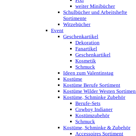
Pixi
weiter Minibücher
Schulbücher und Arbeitshefte
Sortimente
Witzebücher
Event
Geschenkartikel
Dekoration
Fanartikel
Geschenkartikel
Kosmetik
Schmuck
Ideen zum Valentinstag
Kostüme
Kostüme Berufe Sortiment
Kostüme Wilder Westen Sortimen
Kostüme, Schminke Zubehör
Berufe-Sets
Cowboy Indianer
Kostümzubehör
Schmuck
Kostüme, Schminke & Zubehör
Accessoires Sortiment