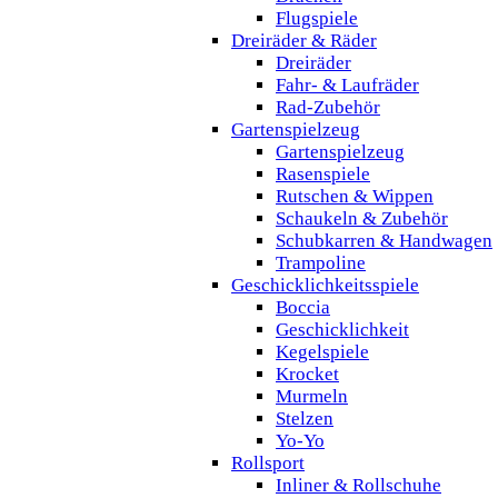
Flugspiele
Dreiräder & Räder
Dreiräder
Fahr- & Laufräder
Rad-Zubehör
Gartenspielzeug
Gartenspielzeug
Rasenspiele
Rutschen & Wippen
Schaukeln & Zubehör
Schubkarren & Handwagen
Trampoline
Geschicklichkeitsspiele
Boccia
Geschicklichkeit
Kegelspiele
Krocket
Murmeln
Stelzen
Yo-Yo
Rollsport
Inliner & Rollschuhe