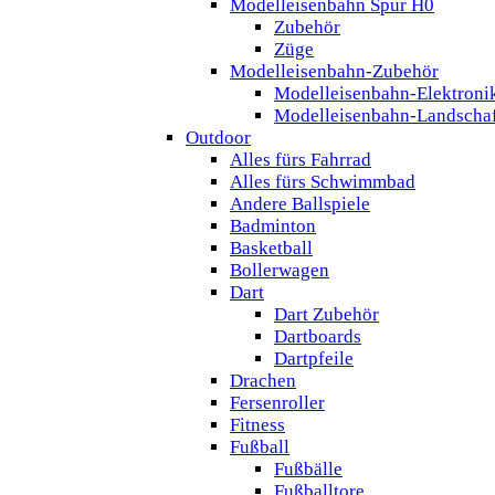
Modelleisenbahn Spur H0
Zubehör
Züge
Modelleisenbahn-Zubehör
Modelleisenbahn-Elektroni
Modelleisenbahn-Landscha
Outdoor
Alles fürs Fahrrad
Alles fürs Schwimmbad
Andere Ballspiele
Badminton
Basketball
Bollerwagen
Dart
Dart Zubehör
Dartboards
Dartpfeile
Drachen
Fersenroller
Fitness
Fußball
Fußbälle
Fußballtore