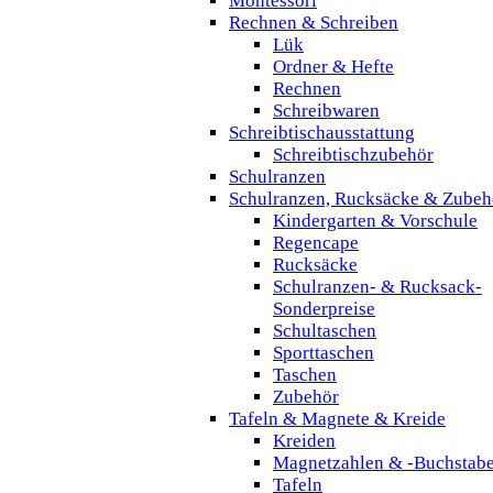
Montessori
Rechnen & Schreiben
Lük
Ordner & Hefte
Rechnen
Schreibwaren
Schreibtischausstattung
Schreibtischzubehör
Schulranzen
Schulranzen, Rucksäcke & Zubeh
Kindergarten & Vorschule
Regencape
Rucksäcke
Schulranzen- & Rucksack-
Sonderpreise
Schultaschen
Sporttaschen
Taschen
Zubehör
Tafeln & Magnete & Kreide
Kreiden
Magnetzahlen & -Buchstab
Tafeln