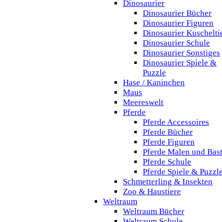
Dinosaurier
Dinosaurier Bücher
Dinosaurier Figuren
Dinosaurier Kuschelti
Dinosaurier Schule
Dinosaurier Sonstiges
Dinosaurier Spiele &
Puzzle
Hase / Kaninchen
Maus
Meereswelt
Pferde
Pferde Accessoires
Pferde Bücher
Pferde Figuren
Pferde Malen und Bas
Pferde Schule
Pferde Spiele & Puzzl
Schmetterling & Insekten
Zoo & Haustiere
Weltraum
Weltraum Bücher
Weltraum Schule