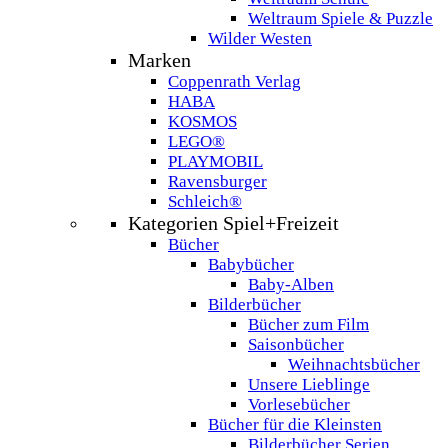
Weltraum Spiele & Puzzle
Wilder Westen
Marken
Coppenrath Verlag
HABA
KOSMOS
LEGO®
PLAYMOBIL
Ravensburger
Schleich®
Kategorien Spiel+Freizeit
Bücher
Babybücher
Baby-Alben
Bilderbücher
Bücher zum Film
Saisonbücher
Weihnachtsbücher
Unsere Lieblinge
Vorlesebücher
Bücher für die Kleinsten
Bilderbücher Serien