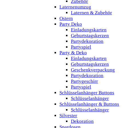
Zubehör
Laternenumzug
Laternen & Zubehör
Ostern
Party Deko
Einladungskarten
Geburtstagskerzen
Partydekoration
Partyspiel
Party & Deko
Einladungskarten
Geburtstagskerzen
Geschenkverpackung
Partydekoration
Partygeschirr
Partyspiel
Schlüsselanhänger Buttons
Schlüsselanhänger
Schlüsselanhänger & Buttons
Schlüsselanhänger
Silvester
Dekoration
Spardosen