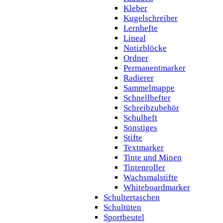
Kleber
Kugelschreiber
Lernhefte
Lineal
Notizblöcke
Ordner
Permanentmarker
Radierer
Sammelmappe
Schnellhefter
Schreibzubehör
Schulheft
Sonstiges
Stifte
Textmarker
Tinte und Minen
Tintenroller
Wachsmalstifte
Whiteboardmarker
Schultertaschen
Schultüten
Sportbeutel