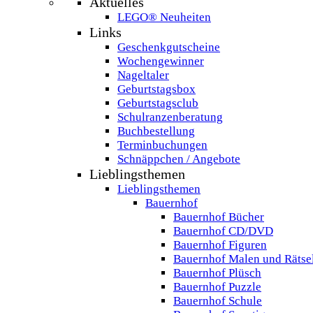
Aktuelles
LEGO® Neuheiten
Links
Geschenkgutscheine
Wochengewinner
Nageltaler
Geburtstagsbox
Geburtstagsclub
Schulranzenberatung
Buchbestellung
Terminbuchungen
Schnäppchen / Angebote
Lieblingsthemen
Lieblingsthemen
Bauernhof
Bauernhof Bücher
Bauernhof CD/DVD
Bauernhof Figuren
Bauernhof Malen und Rätse
Bauernhof Plüsch
Bauernhof Puzzle
Bauernhof Schule