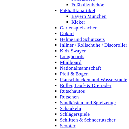
Fußballzubehör
Fußballfanartikel
Bayern München
Kicker
Gartenspielsachen
Gokart
Helme und Schutzsets
Inliner / Rollschuhe / Discoroller
Kidz Swayer
Longboards
Miniboard
Nationalmannschaft
Pfeil & Bogen
Planschbecken und Wasserspiele
Roller, Lauf- & Dreiräder
Rutschautos
Rutschen
Sandkästen und Spielzeuge
Schaukeln
Schlägerspiele
Schlitten & Schneerutscher
Scooter