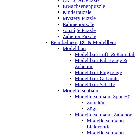
CRYSTAL Puzzle
Erwachsenenpuzzle
Kinderpuzzle
Mystery Puzzle
Rahmenpuzzle
sonstige Puzzle
Zubehör Puzzle
Rennbahnen, RC & Modellbau
Modellbau
Modellbau Luft- & Raumfah
Modellbau-Fahrzeuge &
Zubehör
Modellbau-Flugzeuge
Modellbau-Gebäude
Modellbau-Schiffe
Modelleisenbahn
Modelleisenbahn Spur H0
Zubehör
Züge
Modelleisenbahn-Zubehör
Modelleisenbahn-
Elektronik
Modelleisenbahn-