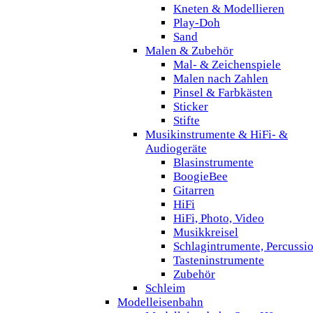
Kneten & Modellieren
Play-Doh
Sand
Malen & Zubehör
Mal- & Zeichenspiele
Malen nach Zahlen
Pinsel & Farbkästen
Sticker
Stifte
Musikinstrumente & HiFi- &
Audiogeräte
Blasinstrumente
BoogieBee
Gitarren
HiFi
HiFi, Photo, Video
Musikkreisel
Schlagintrumente, Percussi
Tasteninstrumente
Zubehör
Schleim
Modelleisenbahn