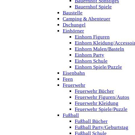
Bauernhof Sonstiges
Bauernhof Spiele
Baustelle
Camping & Abenteuer
Dschungel
Einhörner
Einhorn Figuren
Einhorn Kleidung/Accessoi
Einhorn Malen/Basteln
Einhorn Party
Einhorn Schule
Einhorn Spiele/Puzzle
Eisenbahn
Feen
Feuerwehr
Feuerwehr Bücher
Feuerwehr Figuren/Autos
Feuerwehr Kleidung
Feuerwehr Spiele/Puzzle
Fußball
Fußball Bücher
Fußball Party/Geburtstag
Fußball Schule