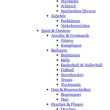
Playmobil
Schleich
Spielwelten Diverse
Zubehör
Parkhäuser
Verkehrszeichen
Sport & Outdoor
Aerobic & Gymnastik
Fitness
Kampfsport
Ballsport
Badminton
Bälle
Basketball & Volleyball
Fußball
Streethockey
Tennis
Tischtennis
Dart & Bogenschießen
Bogensport
Dart
Drachen & Flieger
Drachen