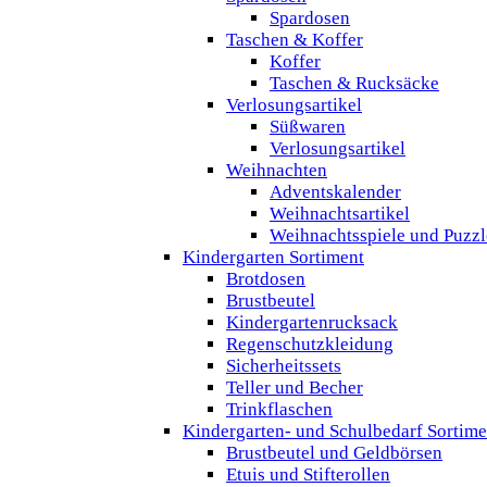
Spardosen
Taschen & Koffer
Koffer
Taschen & Rucksäcke
Verlosungsartikel
Süßwaren
Verlosungsartikel
Weihnachten
Adventskalender
Weihnachtsartikel
Weihnachtsspiele und Puzzl
Kindergarten Sortiment
Brotdosen
Brustbeutel
Kindergartenrucksack
Regenschutzkleidung
Sicherheitssets
Teller und Becher
Trinkflaschen
Kindergarten- und Schulbedarf Sortime
Brustbeutel und Geldbörsen
Etuis und Stifterollen