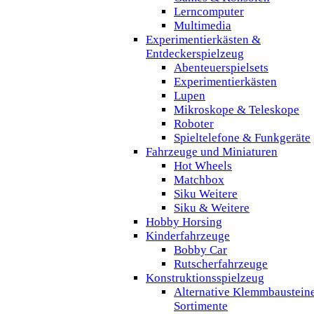
Lerncomputer
Multimedia
Experimentierkästen &
Entdeckerspielzeug
Abenteuerspielsets
Experimentierkästen
Lupen
Mikroskope & Teleskope
Roboter
Spieltelefone & Funkgeräte
Fahrzeuge und Miniaturen
Hot Wheels
Matchbox
Siku Weitere
Siku & Weitere
Hobby Horsing
Kinderfahrzeuge
Bobby Car
Rutscherfahrzeuge
Konstruktionsspielzeug
Alternative Klemmbaustein
Sortimente