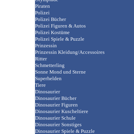
Piraten
Polizei
Polizei Bücher
Polizei Figuren & Autos
Polizei Kostüme
Polizei Spiele & Puzzle
Prinzessin
Prinzessin Kleidung/Accessoires
Ritter
Schmetterling
Sonne Mond und Sterne
Superhelden
Tiere
Dinosaurier
Dinosaurier Bücher
Dinosaurier Figuren
Dinosaurier Kuscheltiere
Dinosaurier Schule
Dinosaurier Sonstiges
Dinosaurier Spiele & Puzzle