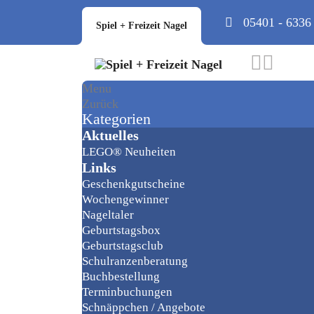
05401 - 6336
Spiel + Freizeit Nagel
Menu
Zurück
Kategorien
Aktuelles
LEGO® Neuheiten
Links
Geschenkgutscheine
Wochengewinner
Nageltaler
Geburtstagsbox
Geburtstagsclub
Schulranzenberatung
Buchbestellung
Terminbuchungen
Schnäppchen / Angebote