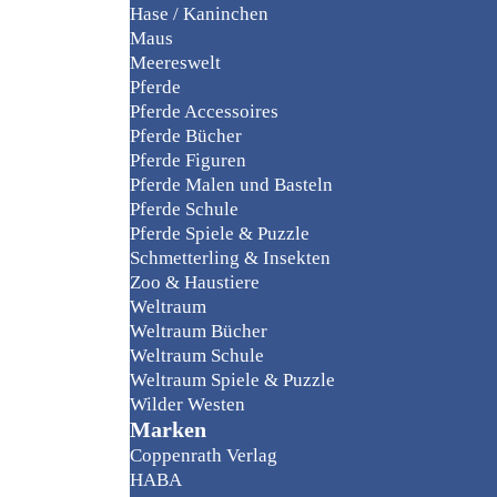
Hase / Kaninchen
Maus
Meereswelt
Pferde
Pferde Accessoires
Pferde Bücher
Pferde Figuren
Pferde Malen und Basteln
Pferde Schule
Pferde Spiele & Puzzle
Schmetterling & Insekten
Zoo & Haustiere
Weltraum
Weltraum Bücher
Weltraum Schule
Weltraum Spiele & Puzzle
Wilder Westen
Marken
Coppenrath Verlag
HABA