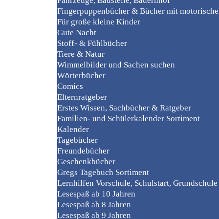
Fahrzeuge, Baustelle, Bauernhof
Fingerpuppenbücher & Bücher mit motorisch
Für große kleine Kinder
Gute Nacht
Stoff- & Fühlbücher
Tiere & Natur
Wimmelbilder und Sachen suchen
Wörterbücher
Comics
Elternratgeber
Erstes Wissen, Sachbücher & Ratgeber
Familien- und Schülerkalender Sortiment
Kalender
Tagebücher
Freundebücher
Geschenkbücher
Gregs Tagebuch Sortiment
Lernhilfen Vorschule, Schulstart, Grundschule
Lesespaß ab 10 Jahren
Lesespaß ab 8 Jahren
Lesespaß ab 9 Jahren