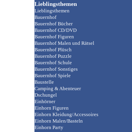
Lieblingsthemen
Lieblingsthemen
Bauernhof
Bauernhof Bücher
Bauernhof CD/DVD
Bauernhof Figuren
Bauernhof Malen und Rätsel
Bauernhof Plüsch
Bauernhof Puzzle
Bauernhof Schule
Bauernhof Sonstiges
Bauernhof Spiele
Baustelle
Camping & Abenteuer
Dschungel
Einhörner
Einhorn Figuren
Einhorn Kleidung/Accessoires
Einhorn Malen/Basteln
Einhorn Party