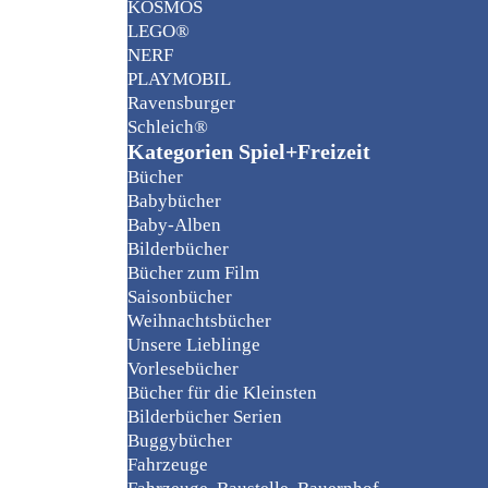
KOSMOS
LEGO®
NERF
PLAYMOBIL
Ravensburger
Schleich®
Kategorien Spiel+Freizeit
Bücher
Babybücher
Baby-Alben
Bilderbücher
Bücher zum Film
Saisonbücher
Weihnachtsbücher
Unsere Lieblinge
Vorlesebücher
Bücher für die Kleinsten
Bilderbücher Serien
Buggybücher
Fahrzeuge