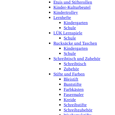
Etuis und Stifterollen
Kinder-Kulturbeutel
Kindertrolley
Lernhefte
Kindergarten
Schule
LÜK Lernspiele
Schule
Rucksäcke und Taschen
Kindergarten
Schule
Schreibtisch und Zubehör
Schreibtisch
Zubehör
Stifte und Farben
Bleistift
Buntstifte
Farbkästen
Fasermaler
Kreide
Schreibstifte
Schreibzubehör