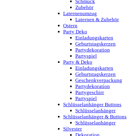
Schmuck
Zubehör
Laternenumzug
Laternen & Zubehör
Ostern
Party Deko
Einladungskarten
Geburtstagskerzen
Partydekoration
Partyspiel
Party & Deko
Einladungskarten
Geburtstagskerzen
Geschenkverpackung
Partydekoration
Partygeschirr
Partyspiel
Schlüsselanhänger Buttons
Schlüsselanhänger
Schlüsselanhänger & Buttons
Schlüsselanhänger
Silvester
Dekoration