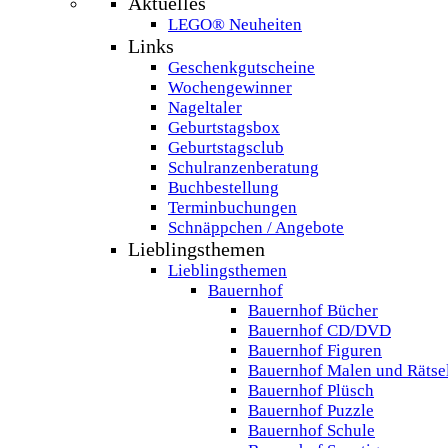
Aktuelles
LEGO® Neuheiten
Links
Geschenkgutscheine
Wochengewinner
Nageltaler
Geburtstagsbox
Geburtstagsclub
Schulranzenberatung
Buchbestellung
Terminbuchungen
Schnäppchen / Angebote
Lieblingsthemen
Lieblingsthemen
Bauernhof
Bauernhof Bücher
Bauernhof CD/DVD
Bauernhof Figuren
Bauernhof Malen und Rätse
Bauernhof Plüsch
Bauernhof Puzzle
Bauernhof Schule