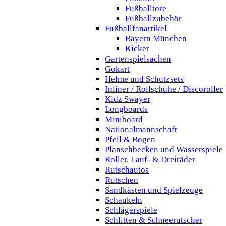
Fußballtore
Fußballzubehör
Fußballfanartikel
Bayern München
Kicker
Gartenspielsachen
Gokart
Helme und Schutzsets
Inliner / Rollschuhe / Discoroller
Kidz Swayer
Longboards
Miniboard
Nationalmannschaft
Pfeil & Bogen
Planschbecken und Wasserspiele
Roller, Lauf- & Dreiräder
Rutschautos
Rutschen
Sandkästen und Spielzeuge
Schaukeln
Schlägerspiele
Schlitten & Schneerutscher