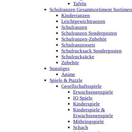
Tafeln
Schulranzen Gesamtsortiment Sortimen
Kinderranzen
Leichtgewichtranzen
Schulranzen
Schulranzen Sonderposten
Schulranzen-Zubehör
Schulranzensets
Schulrucksack Sonderposten
Schulrucksäcke
Zubehör
Sonstiges
Anime
Spiele & Puzzle
Gesellschaftsspiele
Erwachsenenspiele
IQ Spiele
Kinderspiele
Kinderspiele &
Erwachsenenspiele
Mitbringspiele
Schach