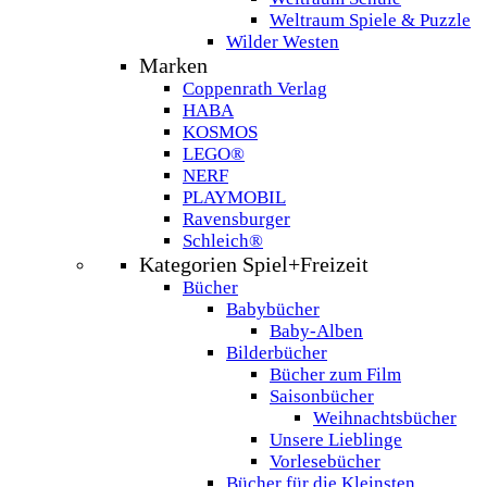
Weltraum Spiele & Puzzle
Wilder Westen
Marken
Coppenrath Verlag
HABA
KOSMOS
LEGO®
NERF
PLAYMOBIL
Ravensburger
Schleich®
Kategorien Spiel+Freizeit
Bücher
Babybücher
Baby-Alben
Bilderbücher
Bücher zum Film
Saisonbücher
Weihnachtsbücher
Unsere Lieblinge
Vorlesebücher
Bücher für die Kleinsten