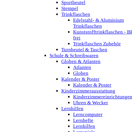
Sportbeutel
Stempel
Trinkflaschen
Edelstahl- & Aluminium
Trinkflaschen
Kunststofftrinkflaschen - B
frei
Trinkflaschen Zubehör
Turnbeutel & Taschen
Schule & Schreibwaren
Globen & Atlanten
Atlanten
Globen
Kalender & Poster
Kalender & Poster
Kinderzimmerausstattung
Kinderzimmereinrichtunge
Uhren & Wecker
Lernhilfen
Lerncomputer
Lernhefte
Lernhilfen