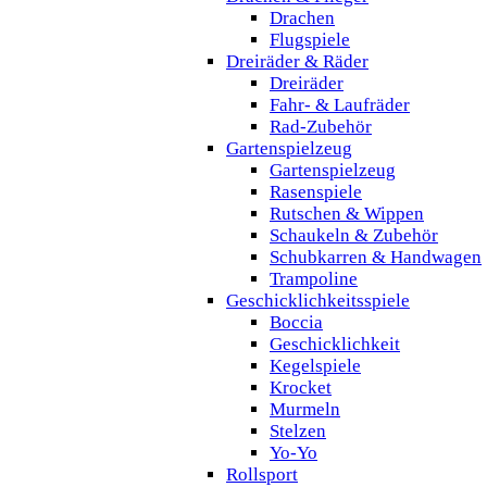
Drachen
Flugspiele
Dreiräder & Räder
Dreiräder
Fahr- & Laufräder
Rad-Zubehör
Gartenspielzeug
Gartenspielzeug
Rasenspiele
Rutschen & Wippen
Schaukeln & Zubehör
Schubkarren & Handwagen
Trampoline
Geschicklichkeitsspiele
Boccia
Geschicklichkeit
Kegelspiele
Krocket
Murmeln
Stelzen
Yo-Yo
Rollsport