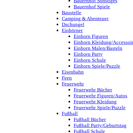
Bauernhof Sonstiges
Bauernhof Spiele
Baustelle
Camping & Abenteuer
Dschungel
Einhörner
Einhorn Figuren
Einhorn Kleidung/Accessoi
Einhorn Malen/Basteln
Einhorn Party
Einhorn Schule
Einhorn Spiele/Puzzle
Eisenbahn
Feen
Feuerwehr
Feuerwehr Bücher
Feuerwehr Figuren/Autos
Feuerwehr Kleidung
Feuerwehr Spiele/Puzzle
Fußball
Fußball Bücher
Fußball Party/Geburtstag
Fußball Schule