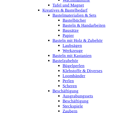
Wachsmalstifte
Tafel und Magnet
Kreatives & Bastelbedarf
Bastelmaterialien & Sets
Bastelbücher
Basteln & Handarbeiten
Bausätze
Papier
Basteln mit Holz & Zubehör
Laubsägen
Werkzeuge
Basteln mit Kastanien
Bastelzubehör
Bügelperlen
Klebstoffe & Diverses
Loombänder
Perlen
Scheren
Beschäftigung
Ausgrabungssets
Beschäftigung
Steckspiele
Zaubern