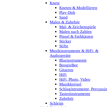
Knete
Kneten & Modellieren
Play-Doh
Sand
Malen & Zubehör
Mal- & Zeichenspiele
Malen nach Zahlen
Pinsel & Farbkästen
Sticker
Stifte
Musikinstrumente & HiFi- &
Audiogeräte
Blasinstrumente
BoogieBee
Gitarren
HiFi
HiFi, Photo, Video
Musikkreisel
Schlagintrumente, Percussi
Tasteninstrumente
Zubehör
Schleim