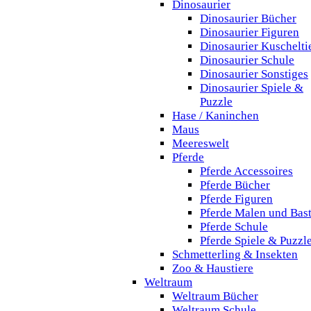
Dinosaurier
Dinosaurier Bücher
Dinosaurier Figuren
Dinosaurier Kuschelti
Dinosaurier Schule
Dinosaurier Sonstiges
Dinosaurier Spiele &
Puzzle
Hase / Kaninchen
Maus
Meereswelt
Pferde
Pferde Accessoires
Pferde Bücher
Pferde Figuren
Pferde Malen und Bas
Pferde Schule
Pferde Spiele & Puzzl
Schmetterling & Insekten
Zoo & Haustiere
Weltraum
Weltraum Bücher
Weltraum Schule