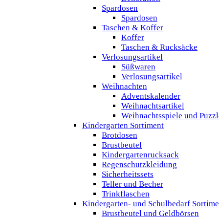
Spardosen
Spardosen
Taschen & Koffer
Koffer
Taschen & Rucksäcke
Verlosungsartikel
Süßwaren
Verlosungsartikel
Weihnachten
Adventskalender
Weihnachtsartikel
Weihnachtsspiele und Puzzl
Kindergarten Sortiment
Brotdosen
Brustbeutel
Kindergartenrucksack
Regenschutzkleidung
Sicherheitssets
Teller und Becher
Trinkflaschen
Kindergarten- und Schulbedarf Sortime
Brustbeutel und Geldbörsen