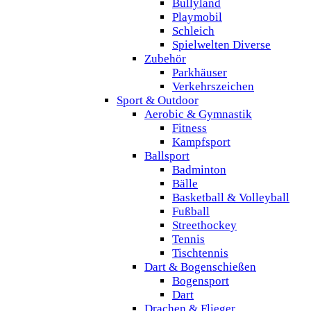
Bullyland
Playmobil
Schleich
Spielwelten Diverse
Zubehör
Parkhäuser
Verkehrszeichen
Sport & Outdoor
Aerobic & Gymnastik
Fitness
Kampfsport
Ballsport
Badminton
Bälle
Basketball & Volleyball
Fußball
Streethockey
Tennis
Tischtennis
Dart & Bogenschießen
Bogensport
Dart
Drachen & Flieger