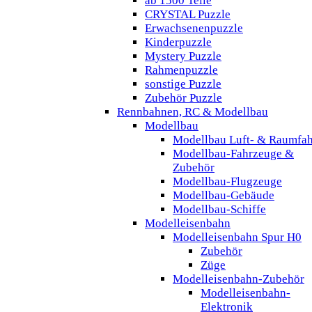
ab 1500 Teile
CRYSTAL Puzzle
Erwachsenenpuzzle
Kinderpuzzle
Mystery Puzzle
Rahmenpuzzle
sonstige Puzzle
Zubehör Puzzle
Rennbahnen, RC & Modellbau
Modellbau
Modellbau Luft- & Raumfah
Modellbau-Fahrzeuge &
Zubehör
Modellbau-Flugzeuge
Modellbau-Gebäude
Modellbau-Schiffe
Modelleisenbahn
Modelleisenbahn Spur H0
Zubehör
Züge
Modelleisenbahn-Zubehör
Modelleisenbahn-
Elektronik