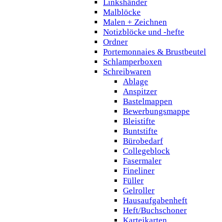
Linkshänder
Malblöcke
Malen + Zeichnen
Notizblöcke und -hefte
Ordner
Portemonnaies & Brustbeutel
Schlamperboxen
Schreibwaren
Ablage
Anspitzer
Bastelmappen
Bewerbungsmappe
Bleistifte
Buntstifte
Bürobedarf
Collegeblock
Fasermaler
Fineliner
Füller
Gelroller
Hausaufgabenheft
Heft/Buchschoner
Karteikarten