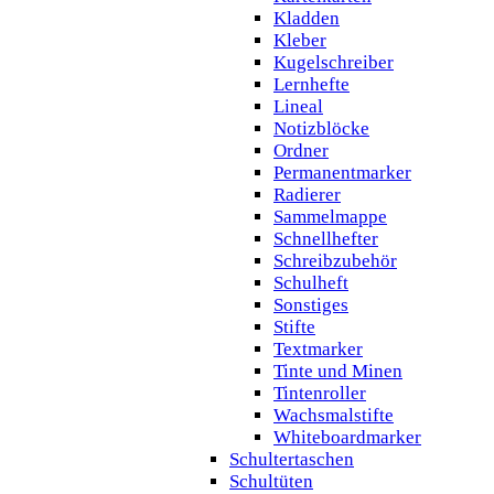
Kladden
Kleber
Kugelschreiber
Lernhefte
Lineal
Notizblöcke
Ordner
Permanentmarker
Radierer
Sammelmappe
Schnellhefter
Schreibzubehör
Schulheft
Sonstiges
Stifte
Textmarker
Tinte und Minen
Tintenroller
Wachsmalstifte
Whiteboardmarker
Schultertaschen
Schultüten