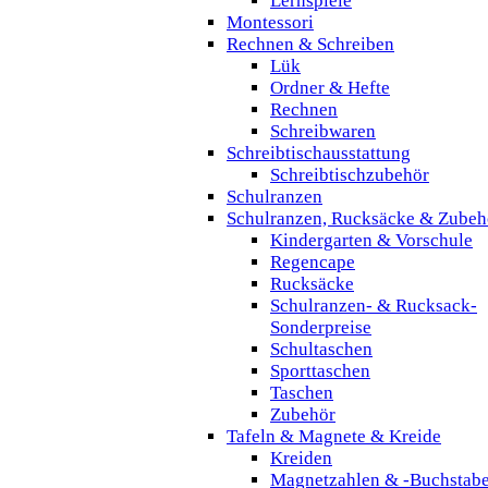
Lernspiele
Montessori
Rechnen & Schreiben
Lük
Ordner & Hefte
Rechnen
Schreibwaren
Schreibtischausstattung
Schreibtischzubehör
Schulranzen
Schulranzen, Rucksäcke & Zubeh
Kindergarten & Vorschule
Regencape
Rucksäcke
Schulranzen- & Rucksack-
Sonderpreise
Schultaschen
Sporttaschen
Taschen
Zubehör
Tafeln & Magnete & Kreide
Kreiden
Magnetzahlen & -Buchstab