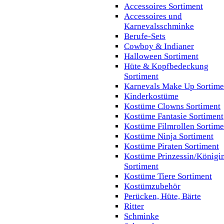
Accessoires Sortiment
Accessoires und
Karnevalsschminke
Berufe-Sets
Cowboy & Indianer
Halloween Sortiment
Hüte & Kopfbedeckung
Sortiment
Karnevals Make Up Sortime
Kinderkostüme
Kostüme Clowns Sortiment
Kostüme Fantasie Sortiment
Kostüme Filmrollen Sortime
Kostüme Ninja Sortiment
Kostüme Piraten Sortiment
Kostüme Prinzessin/Königi
Sortiment
Kostüme Tiere Sortiment
Kostümzubehör
Perücken, Hüte, Bärte
Ritter
Schminke