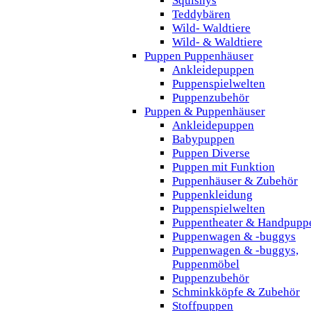
Squishys
Teddybären
Wild- Waldtiere
Wild- & Waldtiere
Puppen Puppenhäuser
Ankleidepuppen
Puppenspielwelten
Puppenzubehör
Puppen & Puppenhäuser
Ankleidepuppen
Babypuppen
Puppen Diverse
Puppen mit Funktion
Puppenhäuser & Zubehör
Puppenkleidung
Puppenspielwelten
Puppentheater & Handpupp
Puppenwagen & -buggys
Puppenwagen & -buggys,
Puppenmöbel
Puppenzubehör
Schminkköpfe & Zubehör
Stoffpuppen