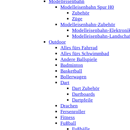
Modelleisenbahn
Modelleisenbahn Spur H0
Zubehör
Züge
Modelleisenbahn-Zubehör
Modelleisenbahn-Elektroni
Modelleisenbahn-Landscha
Outdoor
Alles fürs Fahrrad
Alles fürs Schwimmbad
Andere Ballspiele
Badminton
Basketball
Bollerwagen
Dart
Dart Zubehör
Dartboards
Dartpfeile
Drachen
Fersenroller
Fitness
Fußball
Fußbälle