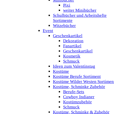
Minibücher
Pixi
weiter Minibücher
Schulbücher und Arbeitshefte
Sortimente
Witzebücher
Event
Geschenkartikel
Dekoration
Fanartikel
Geschenkartikel
Kosmetik
Schmuck
Ideen zum Valentinstag
Kostüme
Kostüme Berufe Sortiment
Kostüme Wilder Westen Sortimen
Kostüme, Schminke Zubehör
Berufe-Sets
Cowboy Indianer
Kostümzubehör
Schmuck
Kostüme, Schminke & Zubehör