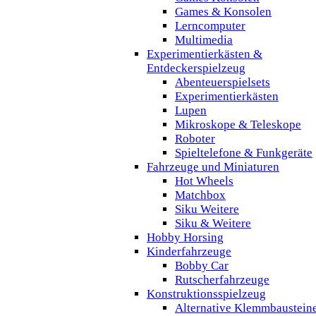
Games & Konsolen
Lerncomputer
Multimedia
Experimentierkästen &
Entdeckerspielzeug
Abenteuerspielsets
Experimentierkästen
Lupen
Mikroskope & Teleskope
Roboter
Spieltelefone & Funkgeräte
Fahrzeuge und Miniaturen
Hot Wheels
Matchbox
Siku Weitere
Siku & Weitere
Hobby Horsing
Kinderfahrzeuge
Bobby Car
Rutscherfahrzeuge
Konstruktionsspielzeug
Alternative Klemmbaustein