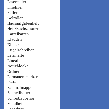
Fasermaler
Fineliner
Füller
Gelroller
Hausaufgabenheft
Heft/Buchschoner
Karteikarten
Kladden
Kleber
Kugelschreiber
Lernhefte
Lineal
Notizblöcke
Ordner
Permanentmarker
Radierer
Sammelmappe
Schnellhefter
Schreibzubehör
Schulheft
Sonstiges