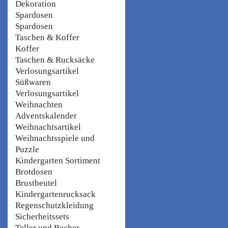
Dekoration
Spardosen
Spardosen
Taschen & Koffer
Koffer
Taschen & Rucksäcke
Verlosungsartikel
Süßwaren
Verlosungsartikel
Weihnachten
Adventskalender
Weihnachtsartikel
Weihnachtsspiele und
Puzzle
Kindergarten Sortiment
Brotdosen
Brustbeutel
Kindergartenrucksack
Regenschutzkleidung
Sicherheitssets
Teller und Becher