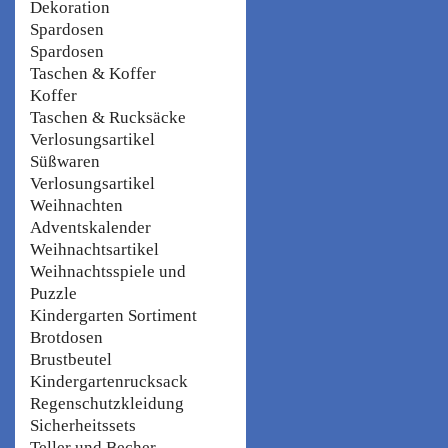
Dekoration
Spardosen
Spardosen
Taschen & Koffer
Koffer
Taschen & Rucksäcke
Verlosungsartikel
Süßwaren
Verlosungsartikel
Weihnachten
Adventskalender
Weihnachtsartikel
Weihnachtsspiele und
Puzzle
Kindergarten Sortiment
Brotdosen
Brustbeutel
Kindergartenrucksack
Regenschutzkleidung
Sicherheitssets
Teller und Becher