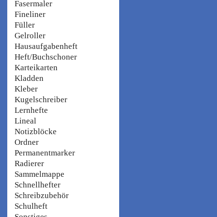
Fasermaler
Fineliner
Füller
Gelroller
Hausaufgabenheft
Heft/Buchschoner
Karteikarten
Kladden
Kleber
Kugelschreiber
Lernhefte
Lineal
Notizblöcke
Ordner
Permanentmarker
Radierer
Sammelmappe
Schnellhefter
Schreibzubehör
Schulheft
Sonstiges