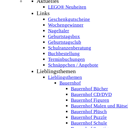
Aktuelles
LEGO® Neuheiten
Links
Geschenkgutscheine
Wochengewinner
Nageltaler
Geburtstagsbox
Geburtstagsclub
Schulranzenberatung
Buchbestellung
Terminbuchungen
Schnäppchen / Angebote
Lieblingsthemen
Lieblingsthemen
Bauernhof
Bauernhof Bücher
Bauernhof CD/DVD
Bauernhof Figuren
Bauernhof Malen und Rätse
Bauernhof Plüsch
Bauernhof Puzzle
Bauernhof Schule