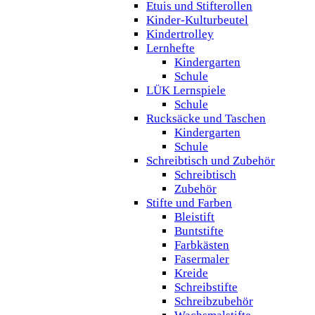
Etuis und Stifterollen
Kinder-Kulturbeutel
Kindertrolley
Lernhefte
Kindergarten
Schule
LÜK Lernspiele
Schule
Rucksäcke und Taschen
Kindergarten
Schule
Schreibtisch und Zubehör
Schreibtisch
Zubehör
Stifte und Farben
Bleistift
Buntstifte
Farbkästen
Fasermaler
Kreide
Schreibstifte
Schreibzubehör