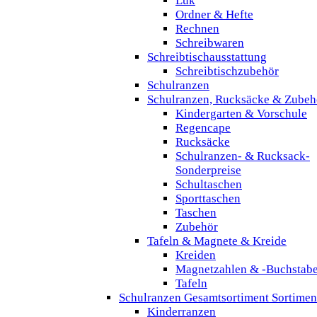
Lük
Ordner & Hefte
Rechnen
Schreibwaren
Schreibtischausstattung
Schreibtischzubehör
Schulranzen
Schulranzen, Rucksäcke & Zubeh
Kindergarten & Vorschule
Regencape
Rucksäcke
Schulranzen- & Rucksack-
Sonderpreise
Schultaschen
Sporttaschen
Taschen
Zubehör
Tafeln & Magnete & Kreide
Kreiden
Magnetzahlen & -Buchstab
Tafeln
Schulranzen Gesamtsortiment Sortimen
Kinderranzen