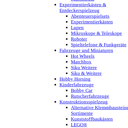
Experimentierkästen &
Entdeckerspielzeug
Abenteuerspielsets
Experimentierkästen
Lupen
Mikroskope & Teleskope
Roboter
Spieltelefone & Funkgeräte
Fahrzeuge und Miniaturen
Hot Wheels
Matchbox
Siku Weitere
Siku & Weitere
Hobby Horsing
Kinderfahrzeuge
Bobby Car
Rutscherfahrzeuge
Konstruktionsspielzeug
Alternative Klemmbaustein
Sortimente
Kunststoffbaukästen
LEGO®