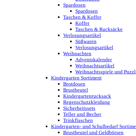
Spardosen
Spardosen
Taschen & Koffer
Koffer
Taschen & Rucksäcke
Verlosungsartikel
Süßwaren
Verlosungsartikel
Weihnachten
Adventskalender
Weihnachtsartikel
Weihnachtsspiele und Puzzl
Kindergarten Sortiment
Brotdosen
Brustbeutel
Kindergartenrucksack
Regenschutzkleidung
Sicherheitssets
Teller und Becher
Trinkflaschen
Kindergarten- und Schulbedarf Sortime
Brustbeutel und Geldbörsen