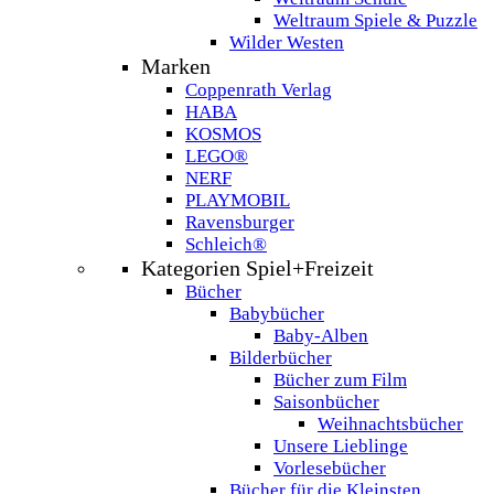
Weltraum Spiele & Puzzle
Wilder Westen
Marken
Coppenrath Verlag
HABA
KOSMOS
LEGO®
NERF
PLAYMOBIL
Ravensburger
Schleich®
Kategorien Spiel+Freizeit
Bücher
Babybücher
Baby-Alben
Bilderbücher
Bücher zum Film
Saisonbücher
Weihnachtsbücher
Unsere Lieblinge
Vorlesebücher
Bücher für die Kleinsten