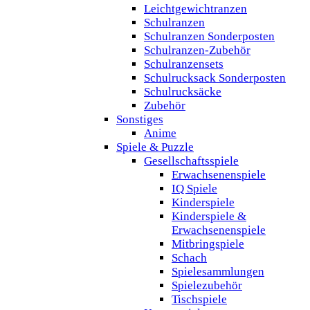
Leichtgewichtranzen
Schulranzen
Schulranzen Sonderposten
Schulranzen-Zubehör
Schulranzensets
Schulrucksack Sonderposten
Schulrucksäcke
Zubehör
Sonstiges
Anime
Spiele & Puzzle
Gesellschaftsspiele
Erwachsenenspiele
IQ Spiele
Kinderspiele
Kinderspiele &
Erwachsenenspiele
Mitbringspiele
Schach
Spielesammlungen
Spielezubehör
Tischspiele