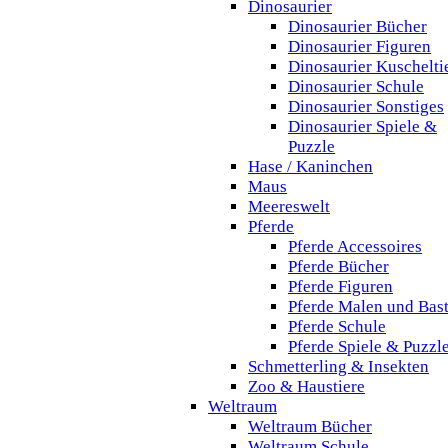
Dinosaurier
Dinosaurier Bücher
Dinosaurier Figuren
Dinosaurier Kuschelti
Dinosaurier Schule
Dinosaurier Sonstiges
Dinosaurier Spiele &
Puzzle
Hase / Kaninchen
Maus
Meereswelt
Pferde
Pferde Accessoires
Pferde Bücher
Pferde Figuren
Pferde Malen und Bas
Pferde Schule
Pferde Spiele & Puzzl
Schmetterling & Insekten
Zoo & Haustiere
Weltraum
Weltraum Bücher
Weltraum Schule