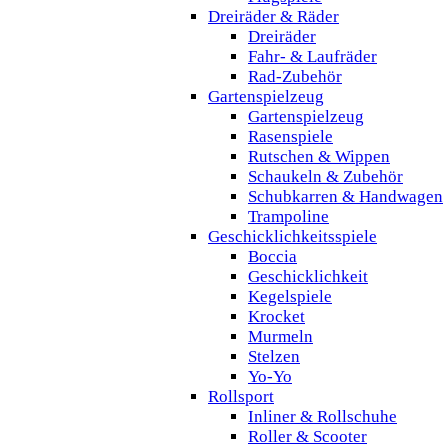
Dreiräder & Räder
Dreiräder
Fahr- & Laufräder
Rad-Zubehör
Gartenspielzeug
Gartenspielzeug
Rasenspiele
Rutschen & Wippen
Schaukeln & Zubehör
Schubkarren & Handwagen
Trampoline
Geschicklichkeitsspiele
Boccia
Geschicklichkeit
Kegelspiele
Krocket
Murmeln
Stelzen
Yo-Yo
Rollsport
Inliner & Rollschuhe
Roller & Scooter