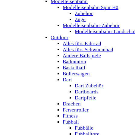
Modelleisenbahn
Modelleisenbahn Spur H0
Zubehör
Züge
Modelleisenbahn-Zubehör
Modelleisenbahn-Landscha
Outdoor
Alles fürs Fahrrad
Alles fürs Schwimmbad
Andere Ballspiele
Badminton
Basketball
Bollerwagen
Dart
Dart Zubehör
Dartboards
Dartpfeile
Drachen
Fersenroller
Fitness
Fußball
Fußbälle
Fußballtore