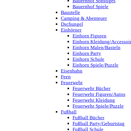
Bauernhof Sonstiges
Bauernhof Spiele
Baustelle
Camping & Abenteuer
Dschungel
Einhörner
Einhorn Figuren
Einhorn Kleidung/Accessoi
Einhorn Malen/Basteln
Einhorn Party
Einhorn Schule
Einhorn Spiele/Puzzle
Eisenbahn
Feen
Feuerwehr
Feuerwehr Bücher
Feuerwehr Figuren/Autos
Feuerwehr Kleidung
Feuerwehr Spiele/Puzzle
Fußball
Fußball Bücher
Fußball Party/Geburtstag
Fußball Schule