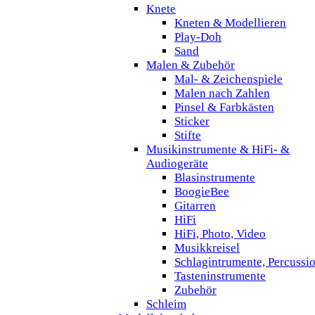
Knete
Kneten & Modellieren
Play-Doh
Sand
Malen & Zubehör
Mal- & Zeichenspiele
Malen nach Zahlen
Pinsel & Farbkästen
Sticker
Stifte
Musikinstrumente & HiFi- &
Audiogeräte
Blasinstrumente
BoogieBee
Gitarren
HiFi
HiFi, Photo, Video
Musikkreisel
Schlagintrumente, Percussi
Tasteninstrumente
Zubehör
Schleim