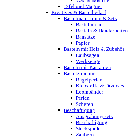
Wachsmalstifte
Tafel und Magnet
Kreatives & Bastelbedarf
Bastelmaterialien & Sets
Bastelbücher
Basteln & Handarbeiten
Bausätze
Papier
Basteln mit Holz & Zubehör
Laubsägen
Werkzeuge
Basteln mit Kastanien
Bastelzubehör
Bügelperlen
Klebstoffe & Diverses
Loombänder
Perlen
Scheren
Beschäftigung
Ausgrabungssets
Beschäftigung
Steckspiele
Zaubern