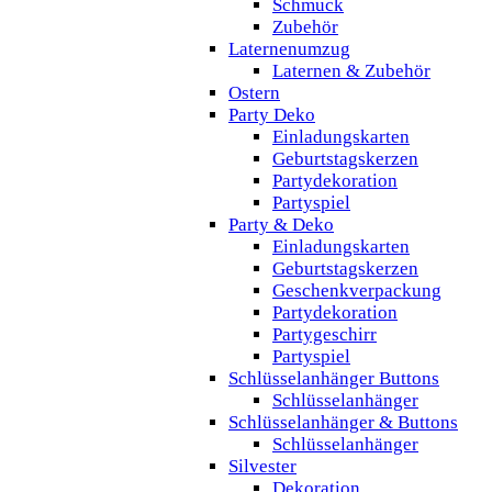
Schmuck
Zubehör
Laternenumzug
Laternen & Zubehör
Ostern
Party Deko
Einladungskarten
Geburtstagskerzen
Partydekoration
Partyspiel
Party & Deko
Einladungskarten
Geburtstagskerzen
Geschenkverpackung
Partydekoration
Partygeschirr
Partyspiel
Schlüsselanhänger Buttons
Schlüsselanhänger
Schlüsselanhänger & Buttons
Schlüsselanhänger
Silvester
Dekoration