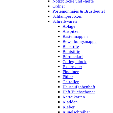
Notizblöcke und -hefte
Ordner
Portemonnaies & Brustbeutel
Schlamperboxen
Schreibwaren
Ablage
Anspitzer
Bastelmappen
Bewerbungsmappe
Bleistifte
Buntstifte
Bürobedarf
Collegeblock
Fasermaler
Fineliner
Füller
Gelroller
Hausaufgabenheft
Heft/Buchschoner
Karteikarten
Kladden
Kleber
Kugelschreiber