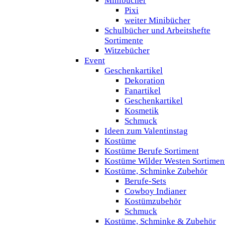
Minibücher
Pixi
weiter Minibücher
Schulbücher und Arbeitshefte
Sortimente
Witzebücher
Event
Geschenkartikel
Dekoration
Fanartikel
Geschenkartikel
Kosmetik
Schmuck
Ideen zum Valentinstag
Kostüme
Kostüme Berufe Sortiment
Kostüme Wilder Westen Sortimen
Kostüme, Schminke Zubehör
Berufe-Sets
Cowboy Indianer
Kostümzubehör
Schmuck
Kostüme, Schminke & Zubehör