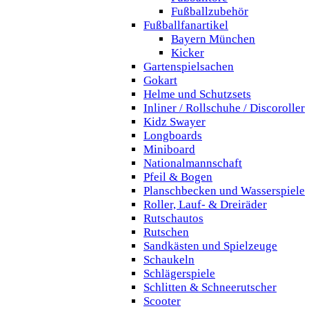
Fußballzubehör
Fußballfanartikel
Bayern München
Kicker
Gartenspielsachen
Gokart
Helme und Schutzsets
Inliner / Rollschuhe / Discoroller
Kidz Swayer
Longboards
Miniboard
Nationalmannschaft
Pfeil & Bogen
Planschbecken und Wasserspiele
Roller, Lauf- & Dreiräder
Rutschautos
Rutschen
Sandkästen und Spielzeuge
Schaukeln
Schlägerspiele
Schlitten & Schneerutscher
Scooter