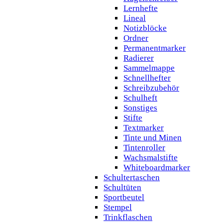
Lernhefte
Lineal
Notizblöcke
Ordner
Permanentmarker
Radierer
Sammelmappe
Schnellhefter
Schreibzubehör
Schulheft
Sonstiges
Stifte
Textmarker
Tinte und Minen
Tintenroller
Wachsmalstifte
Whiteboardmarker
Schultertaschen
Schultüten
Sportbeutel
Stempel
Trinkflaschen