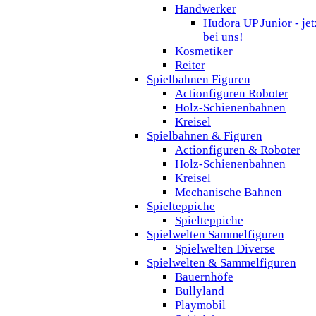
Handwerker
Hudora UP Junior - jet
bei uns!
Kosmetiker
Reiter
Spielbahnen Figuren
Actionfiguren Roboter
Holz-Schienenbahnen
Kreisel
Spielbahnen & Figuren
Actionfiguren & Roboter
Holz-Schienenbahnen
Kreisel
Mechanische Bahnen
Spielteppiche
Spielteppiche
Spielwelten Sammelfiguren
Spielwelten Diverse
Spielwelten & Sammelfiguren
Bauernhöfe
Bullyland
Playmobil