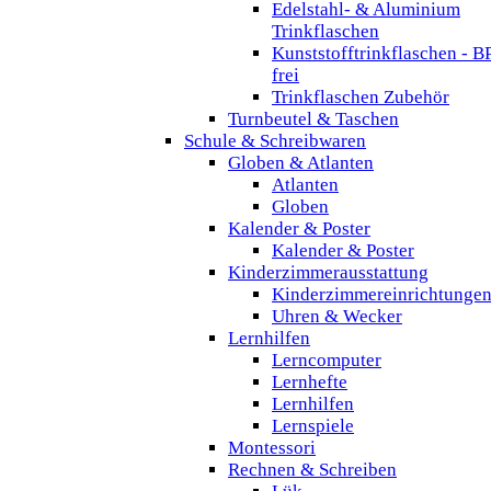
Edelstahl- & Aluminium
Trinkflaschen
Kunststofftrinkflaschen - B
frei
Trinkflaschen Zubehör
Turnbeutel & Taschen
Schule & Schreibwaren
Globen & Atlanten
Atlanten
Globen
Kalender & Poster
Kalender & Poster
Kinderzimmerausstattung
Kinderzimmereinrichtunge
Uhren & Wecker
Lernhilfen
Lerncomputer
Lernhefte
Lernhilfen
Lernspiele
Montessori
Rechnen & Schreiben