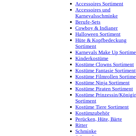
Accessoires Sortiment
Accessoires und
Karnevalsschminke
Berufe-Sets
Cowboy & Indianer
Halloween Sortiment
Hüte & Kopfbedeckung
Sortiment
Karnevals Make Up Sortime
Kinderkostüme
Kostüme Clowns Sortiment
Kostüme Fantasie Sortiment
Kostüme Filmrollen Sortime
Kostüme Ninja Sortiment
Kostüme Piraten Sortiment
Kostüme Prinzessin/Königi
Sortiment
Kostüme Tiere Sortiment
Kostümzubehör
Perücken, Hüte, Bärte
Ritter
Schminke