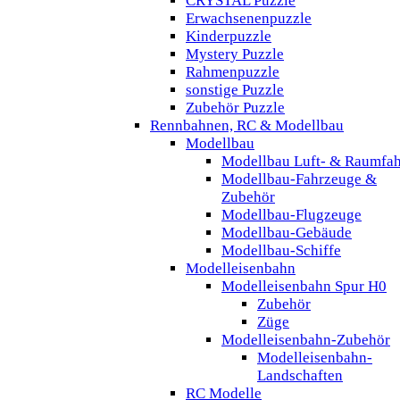
CRYSTAL Puzzle
Erwachsenenpuzzle
Kinderpuzzle
Mystery Puzzle
Rahmenpuzzle
sonstige Puzzle
Zubehör Puzzle
Rennbahnen, RC & Modellbau
Modellbau
Modellbau Luft- & Raumfah
Modellbau-Fahrzeuge &
Zubehör
Modellbau-Flugzeuge
Modellbau-Gebäude
Modellbau-Schiffe
Modelleisenbahn
Modelleisenbahn Spur H0
Zubehör
Züge
Modelleisenbahn-Zubehör
Modelleisenbahn-
Landschaften
RC Modelle