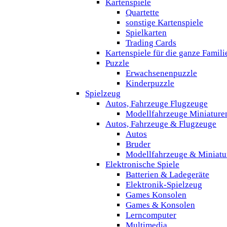
Kartenspiele
Quartette
sonstige Kartenspiele
Spielkarten
Trading Cards
Kartenspiele für die ganze Famili
Puzzle
Erwachsenenpuzzle
Kinderpuzzle
Spielzeug
Autos, Fahrzeuge Flugzeuge
Modellfahrzeuge Miniature
Autos, Fahrzeuge & Flugzeuge
Autos
Bruder
Modellfahrzeuge & Miniatu
Elektronische Spiele
Batterien & Ladegeräte
Elektronik-Spielzeug
Games Konsolen
Games & Konsolen
Lerncomputer
Multimedia