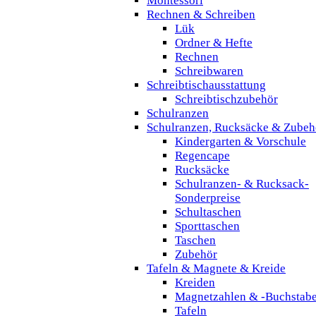
Montessori
Rechnen & Schreiben
Lük
Ordner & Hefte
Rechnen
Schreibwaren
Schreibtischausstattung
Schreibtischzubehör
Schulranzen
Schulranzen, Rucksäcke & Zubeh
Kindergarten & Vorschule
Regencape
Rucksäcke
Schulranzen- & Rucksack-
Sonderpreise
Schultaschen
Sporttaschen
Taschen
Zubehör
Tafeln & Magnete & Kreide
Kreiden
Magnetzahlen & -Buchstab
Tafeln