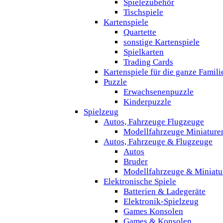
Spielezubehör
Tischspiele
Kartenspiele
Quartette
sonstige Kartenspiele
Spielkarten
Trading Cards
Kartenspiele für die ganze Famili
Puzzle
Erwachsenenpuzzle
Kinderpuzzle
Spielzeug
Autos, Fahrzeuge Flugzeuge
Modellfahrzeuge Miniature
Autos, Fahrzeuge & Flugzeuge
Autos
Bruder
Modellfahrzeuge & Miniatu
Elektronische Spiele
Batterien & Ladegeräte
Elektronik-Spielzeug
Games Konsolen
Games & Konsolen