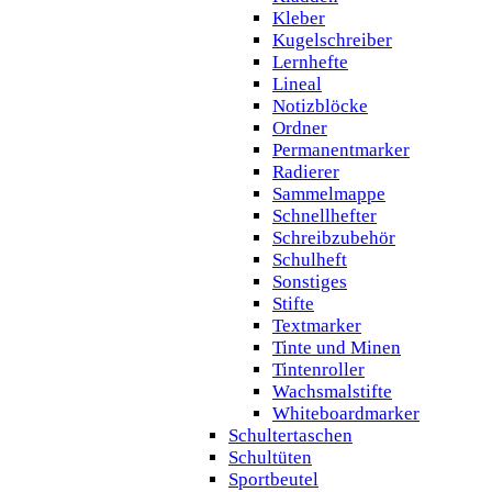
Kleber
Kugelschreiber
Lernhefte
Lineal
Notizblöcke
Ordner
Permanentmarker
Radierer
Sammelmappe
Schnellhefter
Schreibzubehör
Schulheft
Sonstiges
Stifte
Textmarker
Tinte und Minen
Tintenroller
Wachsmalstifte
Whiteboardmarker
Schultertaschen
Schultüten
Sportbeutel