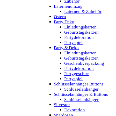
Zubehör
Laternenumzug
Laternen & Zubehör
Ostern
Party Deko
Einladungskarten
Geburtstagskerzen
Partydekoration
Partyspiel
Party & Deko
Einladungskarten
Geburtstagskerzen
Geschenkverpackung
Partydekoration
Partygeschirr
Partyspiel
Schlüsselanhänger Buttons
Schlüsselanhänger
Schlüsselanhänger & Buttons
Schlüsselanhänger
Silvester
Dekoration
Spardosen