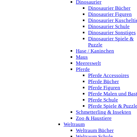
Dinosaurier
Dinosaurier Bücher
Dinosaurier Figuren
Dinosaurier Kuschelti
Dinosaurier Schule
Dinosaurier Sonstiges
Dinosaurier Spiele &
Puzzle
Hase / Kaninchen
Maus
Meereswelt
Pferde
Pferde Accessoires
Pferde Bücher
Pferde Figuren
Pferde Malen und Bas
Pferde Schule
Pferde Spiele & Puzzl
Schmetterling & Insekten
Zoo & Haustiere
Weltraum
Weltraum Bücher
Weltraum Schule