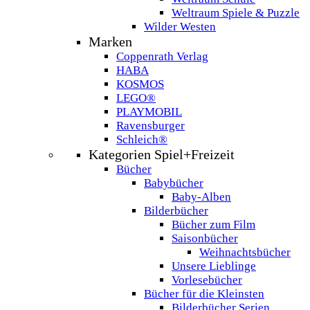
Weltraum Spiele & Puzzle
Wilder Westen
Marken
Coppenrath Verlag
HABA
KOSMOS
LEGO®
PLAYMOBIL
Ravensburger
Schleich®
Kategorien Spiel+Freizeit
Bücher
Babybücher
Baby-Alben
Bilderbücher
Bücher zum Film
Saisonbücher
Weihnachtsbücher
Unsere Lieblinge
Vorlesebücher
Bücher für die Kleinsten
Bilderbücher Serien