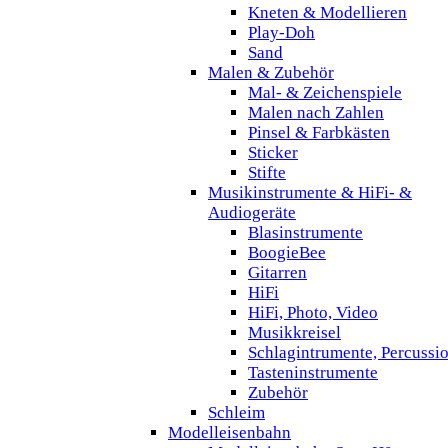
Kneten & Modellieren
Play-Doh
Sand
Malen & Zubehör
Mal- & Zeichenspiele
Malen nach Zahlen
Pinsel & Farbkästen
Sticker
Stifte
Musikinstrumente & HiFi- &
Audiogeräte
Blasinstrumente
BoogieBee
Gitarren
HiFi
HiFi, Photo, Video
Musikkreisel
Schlagintrumente, Percussi
Tasteninstrumente
Zubehör
Schleim
Modelleisenbahn