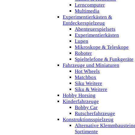
Lerncomputer
Multimedia
Experimentierkästen &
Entdeckerspielzeug
Abenteuerspielsets
Experimentierkästen
Lupen
Mikroskope & Teleskope
Roboter
Spieltelefone & Funkgeräte
Fahrzeuge und Miniaturen
Hot Wheels
Matchbox
Siku Weitere
Siku & Weitere
Hobby Horsing
Kinderfahrzeuge
Bobby Car
Rutscherfahrzeuge
Konstruktionsspielzeug
Alternative Klemmbaustein
Sortimente