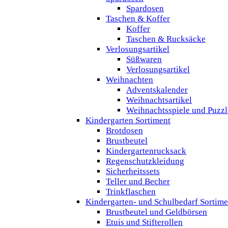
Spardosen
Taschen & Koffer
Koffer
Taschen & Rucksäcke
Verlosungsartikel
Süßwaren
Verlosungsartikel
Weihnachten
Adventskalender
Weihnachtsartikel
Weihnachtsspiele und Puzzl
Kindergarten Sortiment
Brotdosen
Brustbeutel
Kindergartenrucksack
Regenschutzkleidung
Sicherheitssets
Teller und Becher
Trinkflaschen
Kindergarten- und Schulbedarf Sortime
Brustbeutel und Geldbörsen
Etuis und Stifterollen