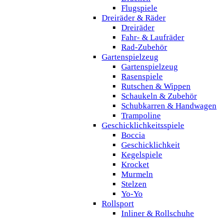
Flugspiele
Dreiräder & Räder
Dreiräder
Fahr- & Laufräder
Rad-Zubehör
Gartenspielzeug
Gartenspielzeug
Rasenspiele
Rutschen & Wippen
Schaukeln & Zubehör
Schubkarren & Handwagen
Trampoline
Geschicklichkeitsspiele
Boccia
Geschicklichkeit
Kegelspiele
Krocket
Murmeln
Stelzen
Yo-Yo
Rollsport
Inliner & Rollschuhe