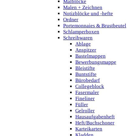
Malblöcke
Malen + Zeichnen
Notizblöcke und -hefte
Ordner
Portemonnaies & Brustbeutel
Schlamperboxen
Schreibwaren
Ablage
Anspitzer
Bastelmappen
Bewerbungsmappe
Bleistifte
Buntstifte
Bürobedarf
Collegeblock
Fasermaler
Fineliner
Füller
Gelroller
Hausaufgabenheft
Heft/Buchschoner
Karteikarten
Kladden