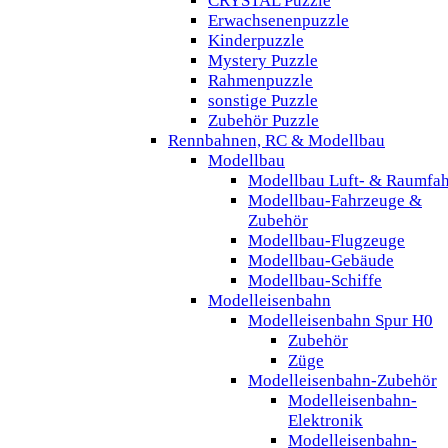
CRYSTAL Puzzle
Erwachsenenpuzzle
Kinderpuzzle
Mystery Puzzle
Rahmenpuzzle
sonstige Puzzle
Zubehör Puzzle
Rennbahnen, RC & Modellbau
Modellbau
Modellbau Luft- & Raumfah
Modellbau-Fahrzeuge &
Zubehör
Modellbau-Flugzeuge
Modellbau-Gebäude
Modellbau-Schiffe
Modelleisenbahn
Modelleisenbahn Spur H0
Zubehör
Züge
Modelleisenbahn-Zubehör
Modelleisenbahn-
Elektronik
Modelleisenbahn-