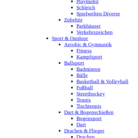
Playmobil
Schleich
Spielwelten Diverse
Zubehör
Parkhäuser
Verkehrszeichen
Sport & Outdoor
Aerobic & Gymnastik
Fitness
Kampfsport
Ballsport
Badminton
Bälle
Basketball & Volleyball
Fußball
Streethockey
Tennis
Tischtennis
Dart & Bogenschießen
Bogensport
Dart
Drachen & Flieger
Drachen