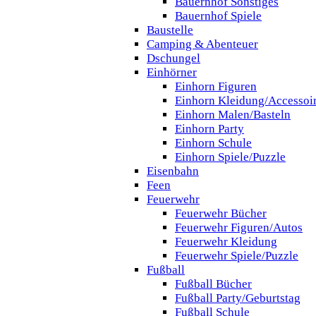
Bauernhof Sonstiges
Bauernhof Spiele
Baustelle
Camping & Abenteuer
Dschungel
Einhörner
Einhorn Figuren
Einhorn Kleidung/Accessoi
Einhorn Malen/Basteln
Einhorn Party
Einhorn Schule
Einhorn Spiele/Puzzle
Eisenbahn
Feen
Feuerwehr
Feuerwehr Bücher
Feuerwehr Figuren/Autos
Feuerwehr Kleidung
Feuerwehr Spiele/Puzzle
Fußball
Fußball Bücher
Fußball Party/Geburtstag
Fußball Schule