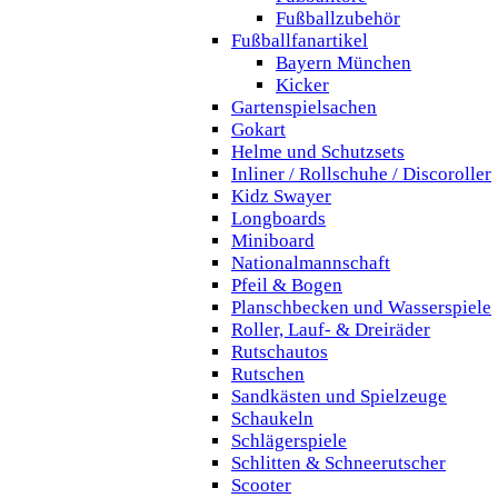
Fußballzubehör
Fußballfanartikel
Bayern München
Kicker
Gartenspielsachen
Gokart
Helme und Schutzsets
Inliner / Rollschuhe / Discoroller
Kidz Swayer
Longboards
Miniboard
Nationalmannschaft
Pfeil & Bogen
Planschbecken und Wasserspiele
Roller, Lauf- & Dreiräder
Rutschautos
Rutschen
Sandkästen und Spielzeuge
Schaukeln
Schlägerspiele
Schlitten & Schneerutscher
Scooter