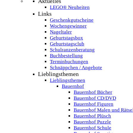
Aktuelles
LEGO® Neuheiten
Links
Geschenkgutscheine
Wochengewinner
Nageltaler
Geburtstagsbox
Geburtstagsclub
Schulranzenberatung
Buchbestellung
Terminbuchungen
Schnäppchen / Angebote
Lieblingsthemen
Lieblingsthemen
Bauernhof
Bauernhof Bücher
Bauernhof CD/DVD
Bauernhof Figuren
Bauernhof Malen und Rätse
Bauernhof Plüsch
Bauernhof Puzzle
Bauernhof Schule