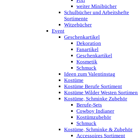
Pixi
weiter Minibücher
Schulbücher und Arbeitshefte
Sortimente
Witzebücher
Event
Geschenkartikel
Dekoration
Fanartikel
Geschenkartikel
Kosmetik
Schmuck
Ideen zum Valentinstag
Kostüme
Kostüme Berufe Sortiment
Kostüme Wilder Westen Sortimen
Kostüme, Schminke Zubehör
Berufe-Sets
Cowboy Indianer
Kostümzubehör
Schmuck
Kostüme, Schminke & Zubehör
Accessoires Sortiment