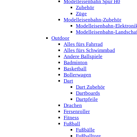
Modelleisenbahn Spur H0
Zubehör
Züge
Modelleisenbahn-Zubehör
Modelleisenbahn-Elektroni
Modelleisenbahn-Landscha
Outdoor
Alles fürs Fahrrad
Alles fürs Schwimmbad
Andere Ballspiele
Badminton
Basketball
Bollerwagen
Dart
Dart Zubehör
Dartboards
Dartpfeile
Drachen
Fersenroller
Fitness
Fußball
Fußbälle
Fußballtore