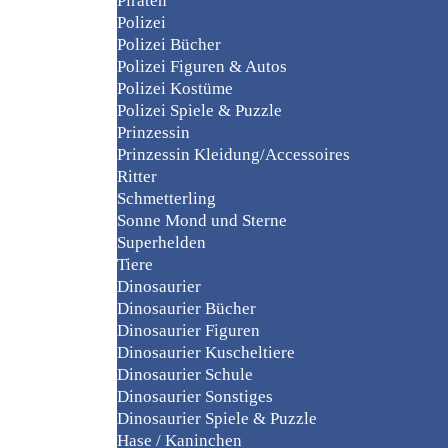
Piraten
Polizei
Polizei Bücher
Polizei Figuren & Autos
Polizei Kostüme
Polizei Spiele & Puzzle
Prinzessin
Prinzessin Kleidung/Accessoires
Ritter
Schmetterling
Sonne Mond und Sterne
Superhelden
Tiere
Dinosaurier
Dinosaurier Bücher
Dinosaurier Figuren
Dinosaurier Kuscheltiere
Dinosaurier Schule
Dinosaurier Sonstiges
Dinosaurier Spiele & Puzzle
Hase / Kaninchen