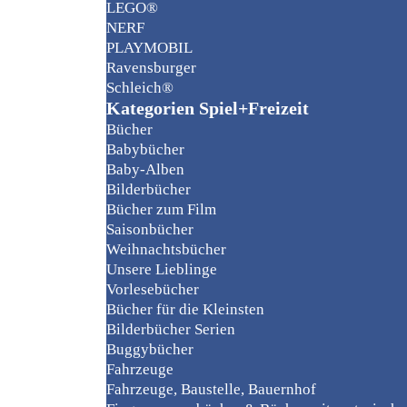
LEGO®
NERF
PLAYMOBIL
Ravensburger
Schleich®
Kategorien Spiel+Freizeit
Bücher
Babybücher
Baby-Alben
Bilderbücher
Bücher zum Film
Saisonbücher
Weihnachtsbücher
Unsere Lieblinge
Vorlesebücher
Bücher für die Kleinsten
Bilderbücher Serien
Buggybücher
Fahrzeuge
Fahrzeuge, Baustelle, Bauernhof