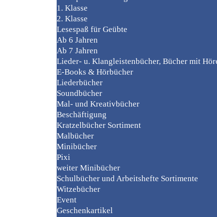
1. Klasse
2. Klasse
Lesespaß für Geübte
Ab 6 Jahren
Ab 7 Jahren
Lieder- u. Klangleistenbücher, Bücher mit Hö
E-Books & Hörbücher
Liederbücher
Soundbücher
Mal- und Kreativbücher
Beschäftigung
Kratzelbücher Sortiment
Malbücher
Minibücher
Pixi
weiter Minibücher
Schulbücher und Arbeitshefte Sortimente
Witzebücher
Event
Geschenkartikel