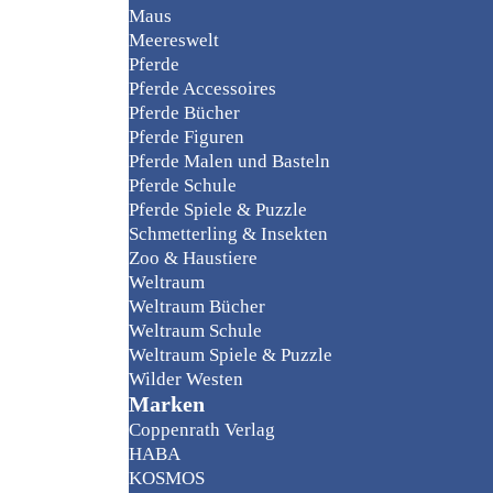
Maus
Meereswelt
Pferde
Pferde Accessoires
Pferde Bücher
Pferde Figuren
Pferde Malen und Basteln
Pferde Schule
Pferde Spiele & Puzzle
Schmetterling & Insekten
Zoo & Haustiere
Weltraum
Weltraum Bücher
Weltraum Schule
Weltraum Spiele & Puzzle
Wilder Westen
Marken
Coppenrath Verlag
HABA
KOSMOS