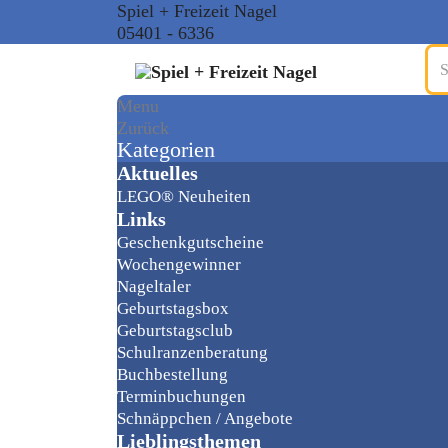
Spiel + Freizeit Nagel
05401 - 6336
Menu
Zurück
Kategorien
Aktuelles
LEGO® Neuheiten
Links
Geschenkgutscheine
Wochengewinner
Nageltaler
Geburtstagsbox
Geburtstagsclub
Schulranzenberatung
Buchbestellung
Terminbuchungen
Schnäppchen / Angebote
Lieblingsthemen