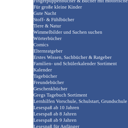
Fingerpuppenbücher & Bücher mit motorisch
Für große kleine Kinder
Gute Nacht
Stoff- & Fühlbücher
Tiere & Natur
Wimmelbilder und Sachen suchen
Wörterbücher
Comics
Elternratgeber
Erstes Wissen, Sachbücher & Ratgeber
Familien- und Schülerkalender Sortiment
Kalender
Tagebücher
Freundebücher
Geschenkbücher
Gregs Tagebuch Sortiment
Lernhilfen Vorschule, Schulstart, Grundschule
Lesespaß ab 10 Jahren
Lesespaß ab 8 Jahren
Lesespaß ab 9 Jahren
Lesespaß für Anfänger