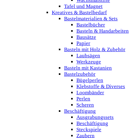
Wachsmalstifte
Tafel und Magnet
Kreatives & Bastelbedarf
Bastelmaterialien & Sets
Bastelbücher
Basteln & Handarbeiten
Bausätze
Papier
Basteln mit Holz & Zubehör
Laubsägen
Werkzeuge
Basteln mit Kastanien
Bastelzubehör
Bügelperlen
Klebstoffe & Diverses
Loombänder
Perlen
Scheren
Beschäftigung
Ausgrabungssets
Beschäftigung
Steckspiele
Zaubern