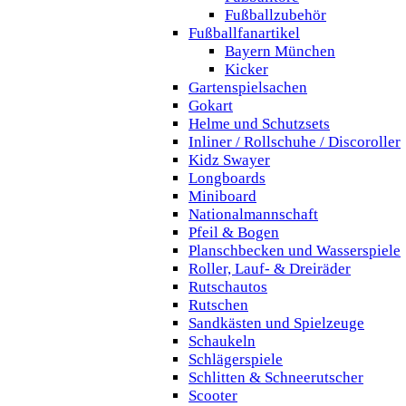
Fußballzubehör
Fußballfanartikel
Bayern München
Kicker
Gartenspielsachen
Gokart
Helme und Schutzsets
Inliner / Rollschuhe / Discoroller
Kidz Swayer
Longboards
Miniboard
Nationalmannschaft
Pfeil & Bogen
Planschbecken und Wasserspiele
Roller, Lauf- & Dreiräder
Rutschautos
Rutschen
Sandkästen und Spielzeuge
Schaukeln
Schlägerspiele
Schlitten & Schneerutscher
Scooter