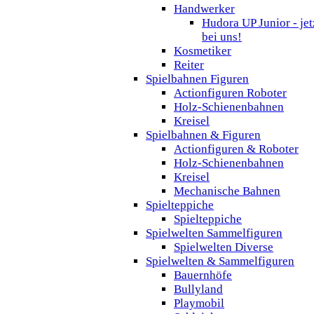
Handwerker
Hudora UP Junior - jet
bei uns!
Kosmetiker
Reiter
Spielbahnen Figuren
Actionfiguren Roboter
Holz-Schienenbahnen
Kreisel
Spielbahnen & Figuren
Actionfiguren & Roboter
Holz-Schienenbahnen
Kreisel
Mechanische Bahnen
Spielteppiche
Spielteppiche
Spielwelten Sammelfiguren
Spielwelten Diverse
Spielwelten & Sammelfiguren
Bauernhöfe
Bullyland
Playmobil