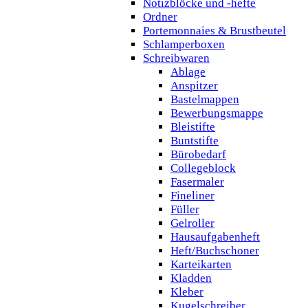
Notizblöcke und -hefte
Ordner
Portemonnaies & Brustbeutel
Schlamperboxen
Schreibwaren
Ablage
Anspitzer
Bastelmappen
Bewerbungsmappe
Bleistifte
Buntstifte
Bürobedarf
Collegeblock
Fasermaler
Fineliner
Füller
Gelroller
Hausaufgabenheft
Heft/Buchschoner
Karteikarten
Kladden
Kleber
Kugelschreiber