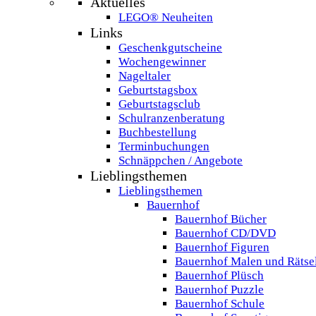
Aktuelles
LEGO® Neuheiten
Links
Geschenkgutscheine
Wochengewinner
Nageltaler
Geburtstagsbox
Geburtstagsclub
Schulranzenberatung
Buchbestellung
Terminbuchungen
Schnäppchen / Angebote
Lieblingsthemen
Lieblingsthemen
Bauernhof
Bauernhof Bücher
Bauernhof CD/DVD
Bauernhof Figuren
Bauernhof Malen und Rätse
Bauernhof Plüsch
Bauernhof Puzzle
Bauernhof Schule