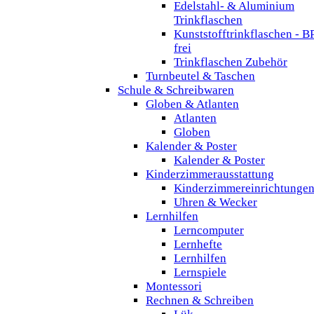
Edelstahl- & Aluminium
Trinkflaschen
Kunststofftrinkflaschen - B
frei
Trinkflaschen Zubehör
Turnbeutel & Taschen
Schule & Schreibwaren
Globen & Atlanten
Atlanten
Globen
Kalender & Poster
Kalender & Poster
Kinderzimmerausstattung
Kinderzimmereinrichtunge
Uhren & Wecker
Lernhilfen
Lerncomputer
Lernhefte
Lernhilfen
Lernspiele
Montessori
Rechnen & Schreiben