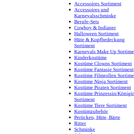
Accessoires Sortiment
Accessoires und
Karnevalsschminke
Berufe-Sets
Cowboy & Indianer
Halloween Sortiment
Hüte & Kopfbedeckung
Sortiment
Karnevals Make Up Sortime
Kinderkostüme
Kostüme Clowns Sortiment
Kostüme Fantasie Sortiment
Kostüme Filmrollen Sortime
Kostüme Ninja Sortiment
Kostüme Piraten Sortiment
Kostüme Prinzessin/Königi
Sortiment
Kostüme Tiere Sortiment
Kostümzubehör
Perücken, Hüte, Bärte
Ritter
Schminke