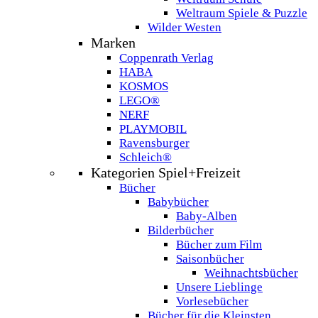
Weltraum Spiele & Puzzle
Wilder Westen
Marken
Coppenrath Verlag
HABA
KOSMOS
LEGO®
NERF
PLAYMOBIL
Ravensburger
Schleich®
Kategorien Spiel+Freizeit
Bücher
Babybücher
Baby-Alben
Bilderbücher
Bücher zum Film
Saisonbücher
Weihnachtsbücher
Unsere Lieblinge
Vorlesebücher
Bücher für die Kleinsten