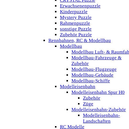
CRYSTAL Puzzle
Erwachsenenpuzzle
Kinderpuzzle
Mystery Puzzle
Rahmenpuzzle
sonstige Puzzle
Zubehör Puzzle
Rennbahnen, RC & Modellbau
Modellbau
Modellbau Luft- & Raumfah
Modellbau-Fahrzeuge &
Zubehör
Modellbau-Flugzeuge
Modellbau-Gebäude
Modellbau-Schiffe
Modelleisenbahn
Modelleisenbahn Spur H0
Zubehör
Züge
Modelleisenbahn-Zubehör
Modelleisenbahn-
Landschaften
RC Modelle