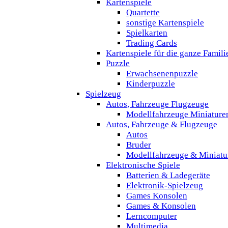
Kartenspiele
Quartette
sonstige Kartenspiele
Spielkarten
Trading Cards
Kartenspiele für die ganze Famili
Puzzle
Erwachsenenpuzzle
Kinderpuzzle
Spielzeug
Autos, Fahrzeuge Flugzeuge
Modellfahrzeuge Miniature
Autos, Fahrzeuge & Flugzeuge
Autos
Bruder
Modellfahrzeuge & Miniatu
Elektronische Spiele
Batterien & Ladegeräte
Elektronik-Spielzeug
Games Konsolen
Games & Konsolen
Lerncomputer
Multimedia