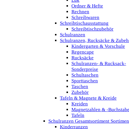
Lük
Ordner & Hefte
Rechnen
Schreibwaren
Schreibtischausstattung
Schreibtischzubehör
Schulranzen
Schulranzen, Rucksäcke & Zubeh
Kindergarten & Vorschule
Regencape
Rucksäcke
Schulranzen- & Rucksack-
Sonderpreise
Schultaschen
Sporttaschen
Taschen
Zubehör
Tafeln & Magnete & Kreide
Kreiden
Magnetzahlen & -Buchstab
Tafeln
Schulranzen Gesamtsortiment Sortimen
Kinderranzen