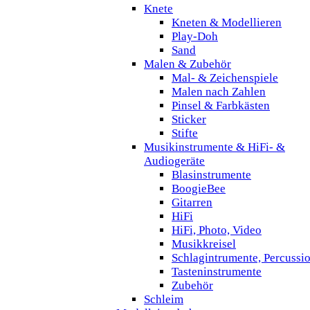
Knete
Kneten & Modellieren
Play-Doh
Sand
Malen & Zubehör
Mal- & Zeichenspiele
Malen nach Zahlen
Pinsel & Farbkästen
Sticker
Stifte
Musikinstrumente & HiFi- &
Audiogeräte
Blasinstrumente
BoogieBee
Gitarren
HiFi
HiFi, Photo, Video
Musikkreisel
Schlagintrumente, Percussi
Tasteninstrumente
Zubehör
Schleim