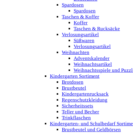
Spardosen
Spardosen
Taschen & Koffer
Koffer
Taschen & Rucksäcke
Verlosungsartikel
Süßwaren
Verlosungsartikel
Weihnachten
Adventskalender
Weihnachtsartikel
Weihnachtsspiele und Puzzl
Kindergarten Sortiment
Brotdosen
Brustbeutel
Kindergartenrucksack
Regenschutzkleidung
Sicherheitssets
Teller und Becher
Trinkflaschen
Kindergarten- und Schulbedarf Sortime
Brustbeutel und Geldbörsen