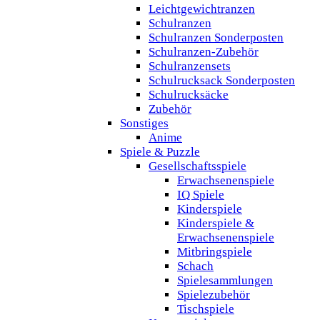
Leichtgewichtranzen
Schulranzen
Schulranzen Sonderposten
Schulranzen-Zubehör
Schulranzensets
Schulrucksack Sonderposten
Schulrucksäcke
Zubehör
Sonstiges
Anime
Spiele & Puzzle
Gesellschaftsspiele
Erwachsenenspiele
IQ Spiele
Kinderspiele
Kinderspiele &
Erwachsenenspiele
Mitbringspiele
Schach
Spielesammlungen
Spielezubehör
Tischspiele