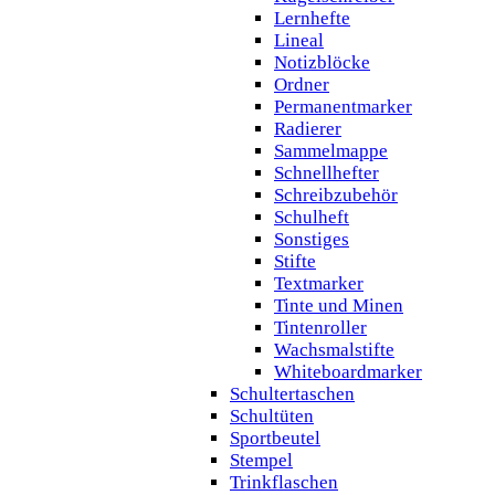
Lernhefte
Lineal
Notizblöcke
Ordner
Permanentmarker
Radierer
Sammelmappe
Schnellhefter
Schreibzubehör
Schulheft
Sonstiges
Stifte
Textmarker
Tinte und Minen
Tintenroller
Wachsmalstifte
Whiteboardmarker
Schultertaschen
Schultüten
Sportbeutel
Stempel
Trinkflaschen