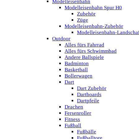
Modelleisenbahn
Modelleisenbahn Spur H0
Zubehör
Züge
Modelleisenbahn-Zubehör
Modelleisenbahn-Landscha
Outdoor
Alles fürs Fahrrad
Alles fürs Schwimmbad
Andere Ballspiele
Badminton
Basketball
Bollerwagen
Dart
Dart Zubehör
Dartboards
Dartpfeile
Drachen
Fersenroller
Fitness
Fußball
Fußbälle
Fußballtore