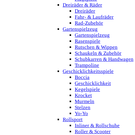
Dreiräder & Räder
Dreiräder
Fahr- & Laufräder
Rad-Zubehör
Gartenspielzeug
Gartenspielzeug
Rasenspiele
Rutschen & Wippen
Schaukeln & Zubehör
Schubkarren & Handwagen
Trampoline
Geschicklichkeitsspiele
Boccia
Geschicklichkeit
Kegelspiele
Krocket
Murmeln
Stelzen
Yo-Yo
Rollsport
Inliner & Rollschuhe
Roller & Scooter