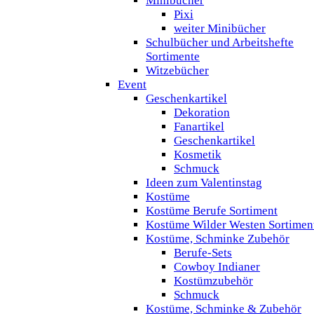
Minibücher
Pixi
weiter Minibücher
Schulbücher und Arbeitshefte
Sortimente
Witzebücher
Event
Geschenkartikel
Dekoration
Fanartikel
Geschenkartikel
Kosmetik
Schmuck
Ideen zum Valentinstag
Kostüme
Kostüme Berufe Sortiment
Kostüme Wilder Westen Sortimen
Kostüme, Schminke Zubehör
Berufe-Sets
Cowboy Indianer
Kostümzubehör
Schmuck
Kostüme, Schminke & Zubehör