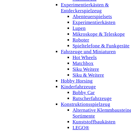
Experimentierkästen &
Entdeckerspielzeug
Abenteuerspielsets
Experimentierkästen
Lupen
Mikroskope & Teleskope
Roboter
Spieltelefone & Funkgeräte
Fahrzeuge und Miniaturen
Hot Wheels
Matchbox
Siku Weitere
Siku & Weitere
Hobby Horsing
Kinderfahrzeuge
Bobby Car
Rutscherfahrzeuge
Konstruktionsspielzeug
Alternative Klemmbaustein
Sortimente
Kunststoffbaukästen
LEGO®