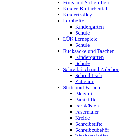
Etuis und Stifterollen
Kinder-Kulturbeutel
Kindertrolley
Lernhefte
Kindergarten
Schule
LÜK Lernspiele
Schule
Rucksäcke und Taschen
Kindergarten
Schule
Schreibtisch und Zubehör
Schreibtisch
Zubehör
Stifte und Farben
Bleistift
Buntstifte
Farbkästen
Fasermaler
Kreide
Schreibstifte
Schreibzubehör