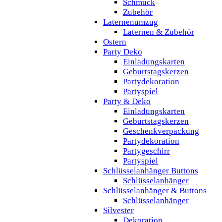
Schmuck
Zubehör
Laternenumzug
Laternen & Zubehör
Ostern
Party Deko
Einladungskarten
Geburtstagskerzen
Partydekoration
Partyspiel
Party & Deko
Einladungskarten
Geburtstagskerzen
Geschenkverpackung
Partydekoration
Partygeschirr
Partyspiel
Schlüsselanhänger Buttons
Schlüsselanhänger
Schlüsselanhänger & Buttons
Schlüsselanhänger
Silvester
Dekoration