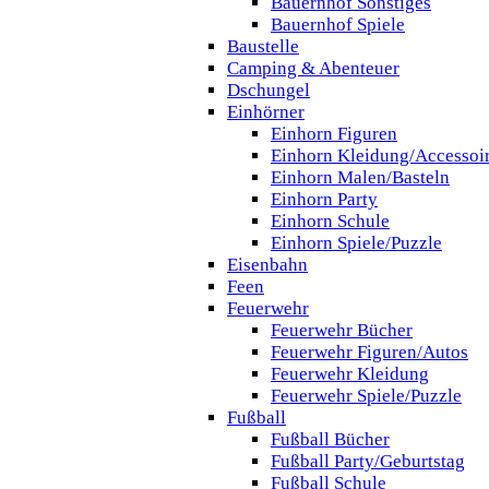
Bauernhof Sonstiges
Bauernhof Spiele
Baustelle
Camping & Abenteuer
Dschungel
Einhörner
Einhorn Figuren
Einhorn Kleidung/Accessoi
Einhorn Malen/Basteln
Einhorn Party
Einhorn Schule
Einhorn Spiele/Puzzle
Eisenbahn
Feen
Feuerwehr
Feuerwehr Bücher
Feuerwehr Figuren/Autos
Feuerwehr Kleidung
Feuerwehr Spiele/Puzzle
Fußball
Fußball Bücher
Fußball Party/Geburtstag
Fußball Schule