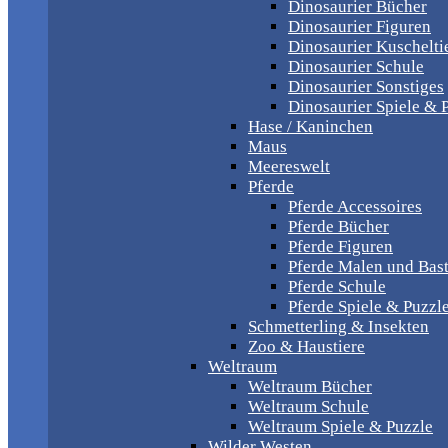
Dinosaurier Bücher
Dinosaurier Figuren
Dinosaurier Kuschelti
Dinosaurier Schule
Dinosaurier Sonstiges
Dinosaurier Spiele & 
Hase / Kaninchen
Maus
Meereswelt
Pferde
Pferde Accessoires
Pferde Bücher
Pferde Figuren
Pferde Malen und Bas
Pferde Schule
Pferde Spiele & Puzzl
Schmetterling & Insekten
Zoo & Haustiere
Weltraum
Weltraum Bücher
Weltraum Schule
Weltraum Spiele & Puzzle
Wilder Westen