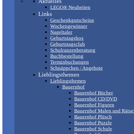
Aktuelles
LEGO® Neuheiten
Links
Geschenkgutscheine
Wochengewinner
Nageltaler
Geburtstagsbox
Geburtstagsclub
Schulranzenberatung
Buchbestellung
Terminbuchungen
Schnäppchen / Angebote
Lieblingsthemen
Lieblingsthemen
Bauernhof
Bauernhof Bücher
Bauernhof CD/DVD
Bauernhof Figuren
Bauernhof Malen und Rätse
Bauernhof Plüsch
Bauernhof Puzzle
Bauernhof Schule