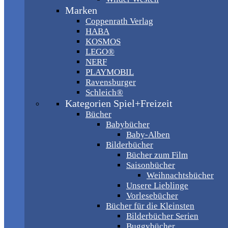
Marken
Coppenrath Verlag
HABA
KOSMOS
LEGO®
NERF
PLAYMOBIL
Ravensburger
Schleich®
Kategorien Spiel+Freizeit
Bücher
Babybücher
Baby-Alben
Bilderbücher
Bücher zum Film
Saisonbücher
Weihnachtsbücher
Unsere Lieblinge
Vorlesebücher
Bücher für die Kleinsten
Bilderbücher Serien
Buggybücher