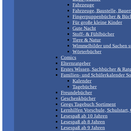
Fahrzeuge
Fahrzeuge, Baustelle, Baue
Fingerpuppenbücher & Büch
Für große kleine Kinder
Gute Nacht
Stoff- & Fühlbücher
Tiere & Natur
Wimmelbilder und Sachen 
Wörterbücher
Comics
Elternratgeber
Erstes Wissen, Sachbücher & Rat
Familien- und Schülerkalender So
Kalender
Tagebücher
Freundebücher
Geschenkbücher
Gregs Tagebuch Sortiment
Lernhilfen Vorschule, Schulstart
Lesespaß ab 10 Jahren
Lesespaß ab 8 Jahren
Lesespaß ab 9 Jahren