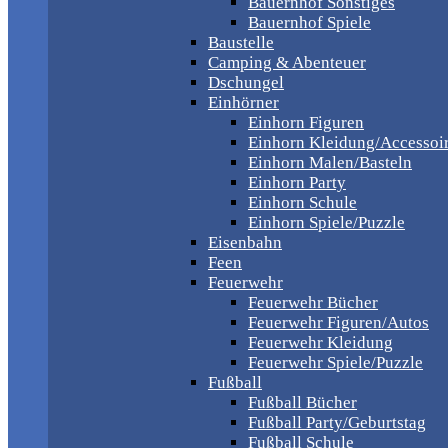
Bauernhof Sonstiges
Bauernhof Spiele
Baustelle
Camping & Abenteuer
Dschungel
Einhörner
Einhorn Figuren
Einhorn Kleidung/Accessoi
Einhorn Malen/Basteln
Einhorn Party
Einhorn Schule
Einhorn Spiele/Puzzle
Eisenbahn
Feen
Feuerwehr
Feuerwehr Bücher
Feuerwehr Figuren/Autos
Feuerwehr Kleidung
Feuerwehr Spiele/Puzzle
Fußball
Fußball Bücher
Fußball Party/Geburtstag
Fußball Schule