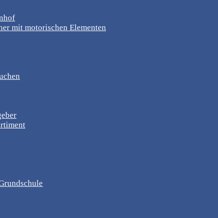
rnhof
er mit motorischen Elementen
suchen
geber
rtiment
, Grundschule