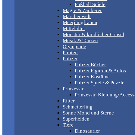
Fußball Spiele
Magie & Zauberer
Märchenwelt
Meerjungfrauen
Mittelalter
Monster & kindlicher Grusel
Musik & Tanzen
Olympiade
Piraten
Polizei
Polizei Bücher
Polizei Figuren & Autos
Polizei Kostüme
Polizei Spiele & Puzzle
Prinzessin
Prinzessin Kleidung/Access
Ritter
Schmetterling
Sonne Mond und Sterne
Superhelden
Tiere
Dinosaurier