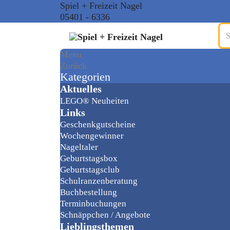
Spiel + Freizeit Nagel
05401 - 6336
Menu
Zurück
Kategorien
Aktuelles
LEGO® Neuheiten
Links
Geschenkgutscheine
Wochengewinner
Nageltaler
Geburtstagsbox
Geburtstagsclub
Schulranzenberatung
Buchbestellung
Terminbuchungen
Schnäppchen / Angebote
Lieblingsthemen