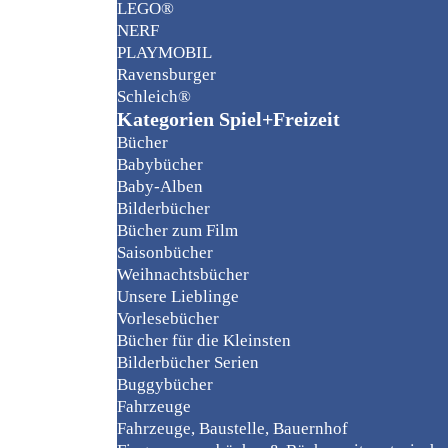
LEGO®
NERF
PLAYMOBIL
Ravensburger
Schleich®
Kategorien Spiel+Freizeit
Bücher
Babybücher
Baby-Alben
Bilderbücher
Bücher zum Film
Saisonbücher
Weihnachtsbücher
Unsere Lieblinge
Vorlesebücher
Bücher für die Kleinsten
Bilderbücher Serien
Buggybücher
Fahrzeuge
Fahrzeuge, Baustelle, Bauernhof