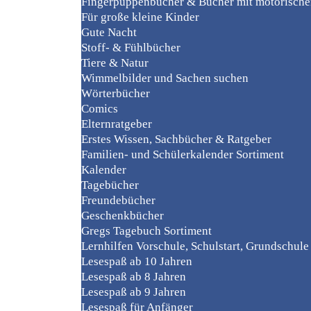
Fingerpuppenbücher & Bücher mit motorisch
Für große kleine Kinder
Gute Nacht
Stoff- & Fühlbücher
Tiere & Natur
Wimmelbilder und Sachen suchen
Wörterbücher
Comics
Elternratgeber
Erstes Wissen, Sachbücher & Ratgeber
Familien- und Schülerkalender Sortiment
Kalender
Tagebücher
Freundebücher
Geschenkbücher
Gregs Tagebuch Sortiment
Lernhilfen Vorschule, Schulstart, Grundschule
Lesespaß ab 10 Jahren
Lesespaß ab 8 Jahren
Lesespaß ab 9 Jahren
Lesespaß für Anfänger