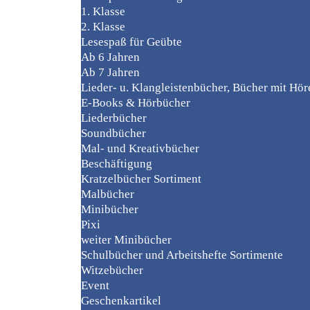
1. Klasse
2. Klasse
Lesespaß für Geübte
Ab 6 Jahren
Ab 7 Jahren
Lieder- u. Klangleistenbücher, Bücher mit Hö
E-Books & Hörbücher
Liederbücher
Soundbücher
Mal- und Kreativbücher
Beschäftigung
Kratzelbücher Sortiment
Malbücher
Minibücher
Pixi
weiter Minibücher
Schulbücher und Arbeitshefte Sortimente
Witzebücher
Event
Geschenkartikel