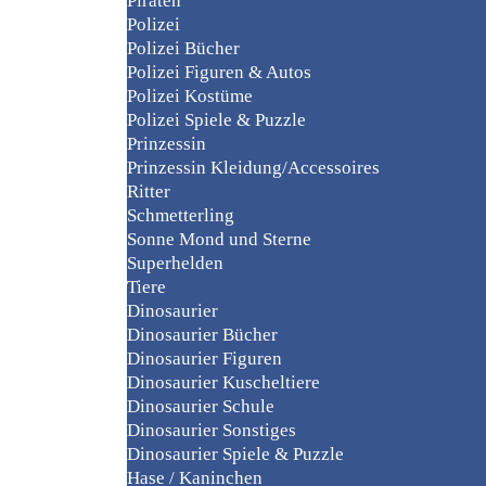
Piraten
Polizei
Polizei Bücher
Polizei Figuren & Autos
Polizei Kostüme
Polizei Spiele & Puzzle
Prinzessin
Prinzessin Kleidung/Accessoires
Ritter
Schmetterling
Sonne Mond und Sterne
Superhelden
Tiere
Dinosaurier
Dinosaurier Bücher
Dinosaurier Figuren
Dinosaurier Kuscheltiere
Dinosaurier Schule
Dinosaurier Sonstiges
Dinosaurier Spiele & Puzzle
Hase / Kaninchen