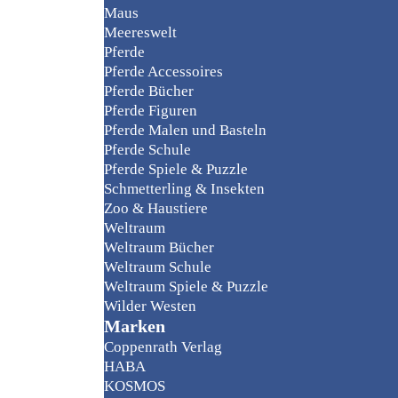
Maus
Meereswelt
Pferde
Pferde Accessoires
Pferde Bücher
Pferde Figuren
Pferde Malen und Basteln
Pferde Schule
Pferde Spiele & Puzzle
Schmetterling & Insekten
Zoo & Haustiere
Weltraum
Weltraum Bücher
Weltraum Schule
Weltraum Spiele & Puzzle
Wilder Westen
Marken
Coppenrath Verlag
HABA
KOSMOS