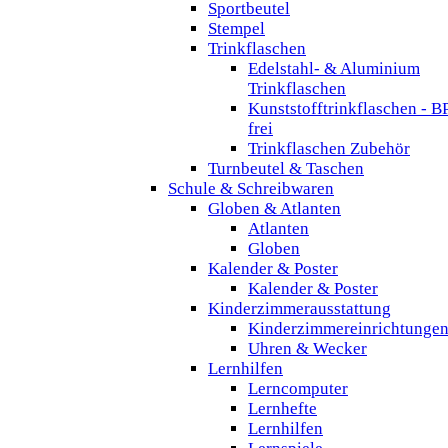
Sportbeutel
Stempel
Trinkflaschen
Edelstahl- & Aluminium
Trinkflaschen
Kunststofftrinkflaschen - B
frei
Trinkflaschen Zubehör
Turnbeutel & Taschen
Schule & Schreibwaren
Globen & Atlanten
Atlanten
Globen
Kalender & Poster
Kalender & Poster
Kinderzimmerausstattung
Kinderzimmereinrichtunge
Uhren & Wecker
Lernhilfen
Lerncomputer
Lernhefte
Lernhilfen