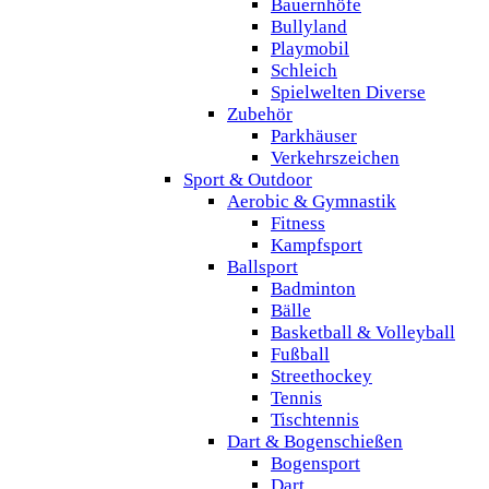
Bauernhöfe
Bullyland
Playmobil
Schleich
Spielwelten Diverse
Zubehör
Parkhäuser
Verkehrszeichen
Sport & Outdoor
Aerobic & Gymnastik
Fitness
Kampfsport
Ballsport
Badminton
Bälle
Basketball & Volleyball
Fußball
Streethockey
Tennis
Tischtennis
Dart & Bogenschießen
Bogensport
Dart