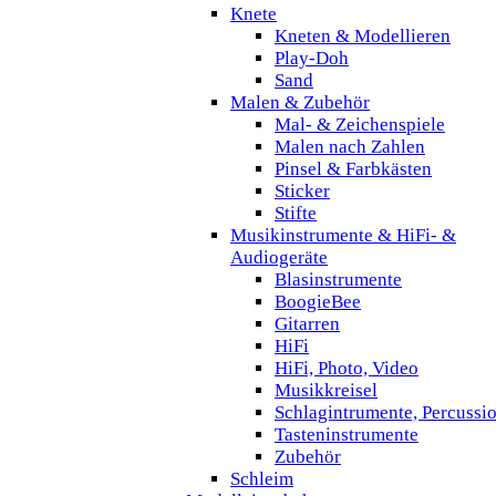
Knete
Kneten & Modellieren
Play-Doh
Sand
Malen & Zubehör
Mal- & Zeichenspiele
Malen nach Zahlen
Pinsel & Farbkästen
Sticker
Stifte
Musikinstrumente & HiFi- &
Audiogeräte
Blasinstrumente
BoogieBee
Gitarren
HiFi
HiFi, Photo, Video
Musikkreisel
Schlagintrumente, Percussi
Tasteninstrumente
Zubehör
Schleim