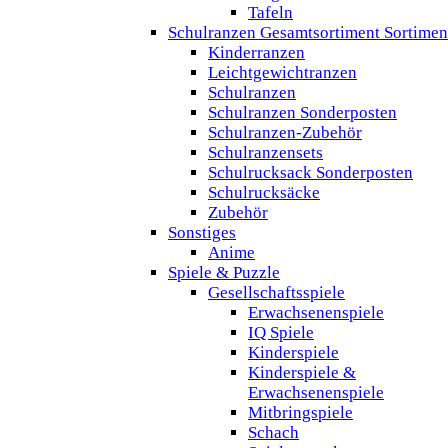
Tafeln
Schulranzen Gesamtsortiment Sortimen
Kinderranzen
Leichtgewichtranzen
Schulranzen
Schulranzen Sonderposten
Schulranzen-Zubehör
Schulranzensets
Schulrucksack Sonderposten
Schulrucksäcke
Zubehör
Sonstiges
Anime
Spiele & Puzzle
Gesellschaftsspiele
Erwachsenenspiele
IQ Spiele
Kinderspiele
Kinderspiele &
Erwachsenenspiele
Mitbringspiele
Schach