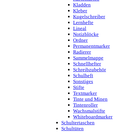
Kladden
Kleber
Kugelschreiber
Lernhefte
Lineal
Notizblöcke
Ordner
Permanentmarker
Radierer
Sammelmappe
Schnellhefter
Schreibzubehör
Schulheft
Sonstiges
Stifte
Textmarker
Tinte und Minen
Tintenroller
Wachsmalstifte
Whiteboardmarker
Schultertaschen
Schultüten