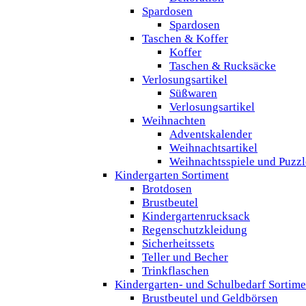
Spardosen
Spardosen
Taschen & Koffer
Koffer
Taschen & Rucksäcke
Verlosungsartikel
Süßwaren
Verlosungsartikel
Weihnachten
Adventskalender
Weihnachtsartikel
Weihnachtsspiele und Puzzl
Kindergarten Sortiment
Brotdosen
Brustbeutel
Kindergartenrucksack
Regenschutzkleidung
Sicherheitssets
Teller und Becher
Trinkflaschen
Kindergarten- und Schulbedarf Sortime
Brustbeutel und Geldbörsen