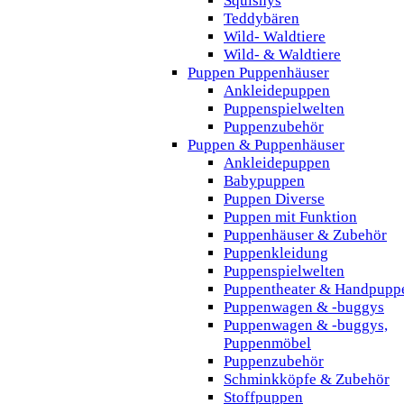
Squishys
Teddybären
Wild- Waldtiere
Wild- & Waldtiere
Puppen Puppenhäuser
Ankleidepuppen
Puppenspielwelten
Puppenzubehör
Puppen & Puppenhäuser
Ankleidepuppen
Babypuppen
Puppen Diverse
Puppen mit Funktion
Puppenhäuser & Zubehör
Puppenkleidung
Puppenspielwelten
Puppentheater & Handpupp
Puppenwagen & -buggys
Puppenwagen & -buggys,
Puppenmöbel
Puppenzubehör
Schminkköpfe & Zubehör
Stoffpuppen