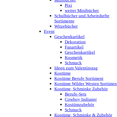
Minibücher
Pixi
weiter Minibücher
Schulbücher und Arbeitshefte
Sortimente
Witzebücher
Event
Geschenkartikel
Dekoration
Fanartikel
Geschenkartikel
Kosmetik
Schmuck
Ideen zum Valentinstag
Kostüme
Kostüme Berufe Sortiment
Kostüme Wilder Westen Sortimen
Kostüme, Schminke Zubehör
Berufe-Sets
Cowboy Indianer
Kostümzubehör
Schmuck
Kostüme, Schminke & Zubehör