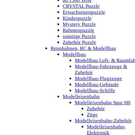
ab 1500 Teile
CRYSTAL Puzzle
Erwachsenenpuzzle
Kinderpuzzle
Mystery Puzzle
Rahmenpuzzle
sonstige Puzzle
Zubehör Puzzle
Rennbahnen, RC & Modellbau
Modellbau
Modellbau Luft- & Raumfah
Modellbau-Fahrzeuge &
Zubehör
Modellbau-Flugzeuge
Modellbau-Gebäude
Modellbau-Schiffe
Modelleisenbahn
Modelleisenbahn Spur H0
Zubehör
Züge
Modelleisenbahn-Zubehör
Modelleisenbahn-
Elektronik