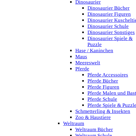
Dinosaurier
Dinosaurier Bücher
Dinosaurier Figuren
Dinosaurier Kuschelti
Dinosaurier Schule
Dinosaurier Sonstiges
Dinosaurier Spiele &
Puzzle
Hase / Kaninchen
Maus
Meereswelt
Pferde
Pferde Accessoires
Pferde Bücher
Pferde Figuren
Pferde Malen und Bas
Pferde Schule
Pferde Spiele & Puzzl
Schmetterling & Insekten
Zoo & Haustiere
Weltraum
Weltraum Bücher
Weltraum Schule