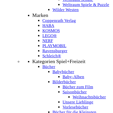
Weltraum Spiele & Puzzle
Wilder Westen
Marken
Coppenrath Verlag
HABA
KOSMOS
LEGO®
NERF
PLAYMOBIL
Ravensburger
Schleich®
Kategorien Spiel+Freizeit
Bücher
Babybücher
Baby-Alben
Bilderbücher
Bücher zum Film
Saisonbücher
Weihnachtsbücher
Unsere Lieblinge
Vorlesebücher
Bücher für die Kleinsten