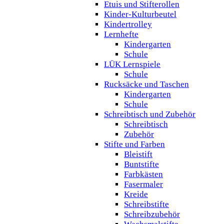
Etuis und Stifterollen
Kinder-Kulturbeutel
Kindertrolley
Lernhefte
Kindergarten
Schule
LÜK Lernspiele
Schule
Rucksäcke und Taschen
Kindergarten
Schule
Schreibtisch und Zubehör
Schreibtisch
Zubehör
Stifte und Farben
Bleistift
Buntstifte
Farbkästen
Fasermaler
Kreide
Schreibstifte
Schreibzubehör