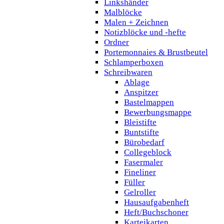
Linkshänder
Malblöcke
Malen + Zeichnen
Notizblöcke und -hefte
Ordner
Portemonnaies & Brustbeutel
Schlamperboxen
Schreibwaren
Ablage
Anspitzer
Bastelmappen
Bewerbungsmappe
Bleistifte
Buntstifte
Bürobedarf
Collegeblock
Fasermaler
Fineliner
Füller
Gelroller
Hausaufgabenheft
Heft/Buchschoner
Karteikarten