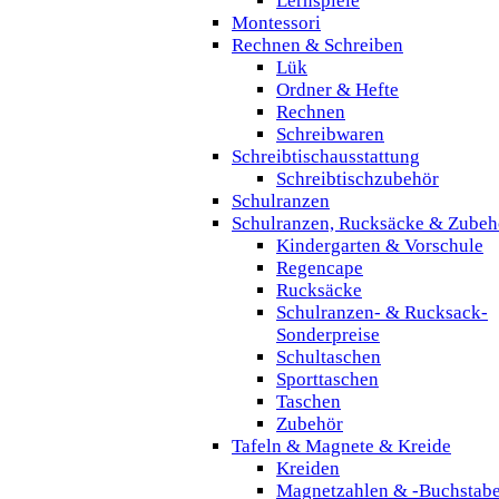
Lernspiele
Montessori
Rechnen & Schreiben
Lük
Ordner & Hefte
Rechnen
Schreibwaren
Schreibtischausstattung
Schreibtischzubehör
Schulranzen
Schulranzen, Rucksäcke & Zubeh
Kindergarten & Vorschule
Regencape
Rucksäcke
Schulranzen- & Rucksack-
Sonderpreise
Schultaschen
Sporttaschen
Taschen
Zubehör
Tafeln & Magnete & Kreide
Kreiden
Magnetzahlen & -Buchstab