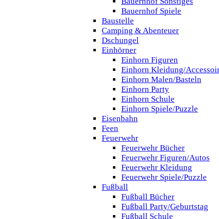
Bauernhof Sonstiges
Bauernhof Spiele
Baustelle
Camping & Abenteuer
Dschungel
Einhörner
Einhorn Figuren
Einhorn Kleidung/Accessoi
Einhorn Malen/Basteln
Einhorn Party
Einhorn Schule
Einhorn Spiele/Puzzle
Eisenbahn
Feen
Feuerwehr
Feuerwehr Bücher
Feuerwehr Figuren/Autos
Feuerwehr Kleidung
Feuerwehr Spiele/Puzzle
Fußball
Fußball Bücher
Fußball Party/Geburtstag
Fußball Schule