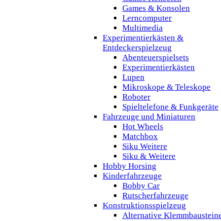
Games & Konsolen
Lerncomputer
Multimedia
Experimentierkästen &
Entdeckerspielzeug
Abenteuerspielsets
Experimentierkästen
Lupen
Mikroskope & Teleskope
Roboter
Spieltelefone & Funkgeräte
Fahrzeuge und Miniaturen
Hot Wheels
Matchbox
Siku Weitere
Siku & Weitere
Hobby Horsing
Kinderfahrzeuge
Bobby Car
Rutscherfahrzeuge
Konstruktionsspielzeug
Alternative Klemmbaustein