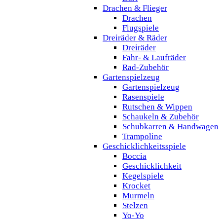
Drachen & Flieger
Drachen
Flugspiele
Dreiräder & Räder
Dreiräder
Fahr- & Laufräder
Rad-Zubehör
Gartenspielzeug
Gartenspielzeug
Rasenspiele
Rutschen & Wippen
Schaukeln & Zubehör
Schubkarren & Handwagen
Trampoline
Geschicklichkeitsspiele
Boccia
Geschicklichkeit
Kegelspiele
Krocket
Murmeln
Stelzen
Yo-Yo