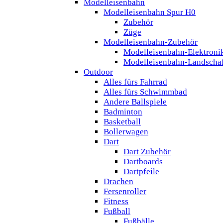
Modelleisenbahn
Modelleisenbahn Spur H0
Zubehör
Züge
Modelleisenbahn-Zubehör
Modelleisenbahn-Elektroni
Modelleisenbahn-Landscha
Outdoor
Alles fürs Fahrrad
Alles fürs Schwimmbad
Andere Ballspiele
Badminton
Basketball
Bollerwagen
Dart
Dart Zubehör
Dartboards
Dartpfeile
Drachen
Fersenroller
Fitness
Fußball
Fußbälle