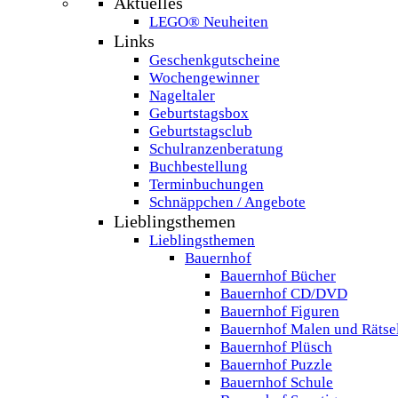
Aktuelles
LEGO® Neuheiten
Links
Geschenkgutscheine
Wochengewinner
Nageltaler
Geburtstagsbox
Geburtstagsclub
Schulranzenberatung
Buchbestellung
Terminbuchungen
Schnäppchen / Angebote
Lieblingsthemen
Lieblingsthemen
Bauernhof
Bauernhof Bücher
Bauernhof CD/DVD
Bauernhof Figuren
Bauernhof Malen und Rätse
Bauernhof Plüsch
Bauernhof Puzzle
Bauernhof Schule