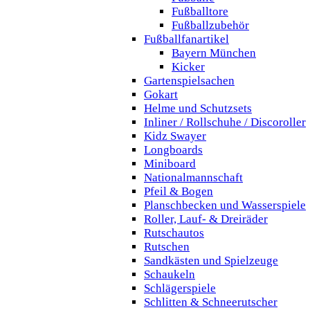
Fußballtore
Fußballzubehör
Fußballfanartikel
Bayern München
Kicker
Gartenspielsachen
Gokart
Helme und Schutzsets
Inliner / Rollschuhe / Discoroller
Kidz Swayer
Longboards
Miniboard
Nationalmannschaft
Pfeil & Bogen
Planschbecken und Wasserspiele
Roller, Lauf- & Dreiräder
Rutschautos
Rutschen
Sandkästen und Spielzeuge
Schaukeln
Schlägerspiele
Schlitten & Schneerutscher