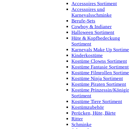
Accessoires Sortiment
Accessoires und
Karnevalsschminke
Berufe-Sets
Cowboy & Indianer
Halloween Sortiment
Hüte & Kopfbedeckung
Sortiment
Karnevals Make Up Sortime
Kinderkostüme
Kostüme Clowns Sortiment
Kostüme Fantasie Sortiment
Kostüme Filmrollen Sortime
Kostüme Ninja Sortiment
Kostüme Piraten Sortiment
Kostüme Prinzessin/Königi
Sortiment
Kostüme Tiere Sortiment
Kostümzubehör
Perücken, Hüte, Bärte
Ritter
Schminke