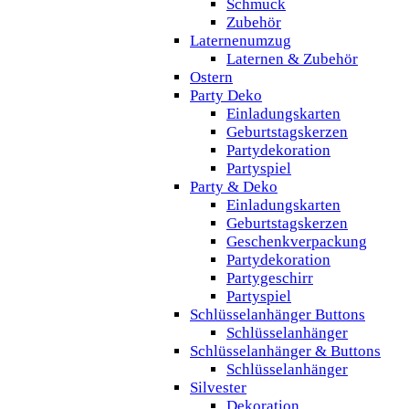
Schmuck
Zubehör
Laternenumzug
Laternen & Zubehör
Ostern
Party Deko
Einladungskarten
Geburtstagskerzen
Partydekoration
Partyspiel
Party & Deko
Einladungskarten
Geburtstagskerzen
Geschenkverpackung
Partydekoration
Partygeschirr
Partyspiel
Schlüsselanhänger Buttons
Schlüsselanhänger
Schlüsselanhänger & Buttons
Schlüsselanhänger
Silvester
Dekoration