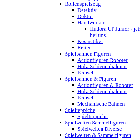
Rollenspielzeug
Detektiv
Doktor
Handwerker
Hudora UP Junior - jet
bei uns!
Kosmetiker
Reiter
Spielbahnen Figuren
Actionfiguren Roboter
Holz-Schienenbahnen
Kreisel
Spielbahnen & Figuren
Actionfiguren & Roboter
Holz-Schienenbahnen
Kreisel
Mechanische Bahnen
Spielteppiche
Spielteppiche
Spielwelten Sammelfiguren
Spielwelten Diverse
Spielwelten & Sammelfiguren