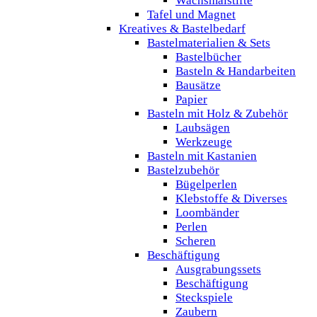
Wachsmalstifte
Tafel und Magnet
Kreatives & Bastelbedarf
Bastelmaterialien & Sets
Bastelbücher
Basteln & Handarbeiten
Bausätze
Papier
Basteln mit Holz & Zubehör
Laubsägen
Werkzeuge
Basteln mit Kastanien
Bastelzubehör
Bügelperlen
Klebstoffe & Diverses
Loombänder
Perlen
Scheren
Beschäftigung
Ausgrabungssets
Beschäftigung
Steckspiele
Zaubern