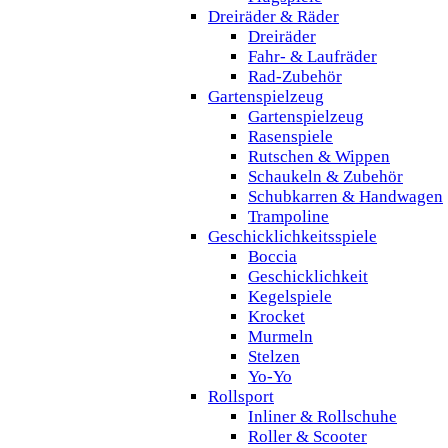
Dreiräder & Räder
Dreiräder
Fahr- & Laufräder
Rad-Zubehör
Gartenspielzeug
Gartenspielzeug
Rasenspiele
Rutschen & Wippen
Schaukeln & Zubehör
Schubkarren & Handwagen
Trampoline
Geschicklichkeitsspiele
Boccia
Geschicklichkeit
Kegelspiele
Krocket
Murmeln
Stelzen
Yo-Yo
Rollsport
Inliner & Rollschuhe
Roller & Scooter