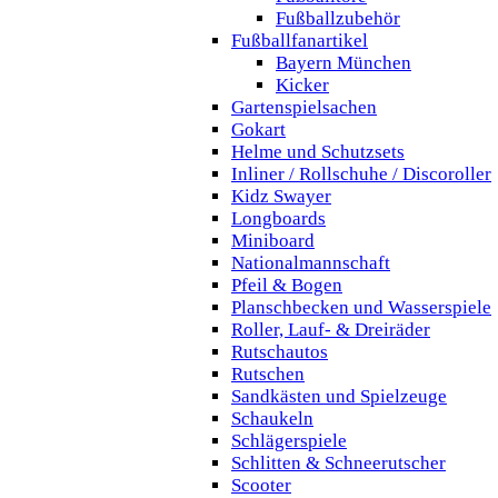
Fußballzubehör
Fußballfanartikel
Bayern München
Kicker
Gartenspielsachen
Gokart
Helme und Schutzsets
Inliner / Rollschuhe / Discoroller
Kidz Swayer
Longboards
Miniboard
Nationalmannschaft
Pfeil & Bogen
Planschbecken und Wasserspiele
Roller, Lauf- & Dreiräder
Rutschautos
Rutschen
Sandkästen und Spielzeuge
Schaukeln
Schlägerspiele
Schlitten & Schneerutscher
Scooter