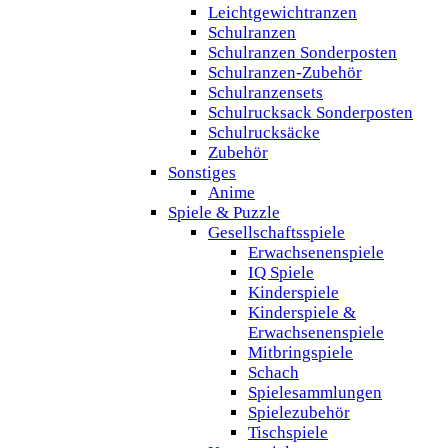
Leichtgewichtranzen
Schulranzen
Schulranzen Sonderposten
Schulranzen-Zubehör
Schulranzensets
Schulrucksack Sonderposten
Schulrucksäcke
Zubehör
Sonstiges
Anime
Spiele & Puzzle
Gesellschaftsspiele
Erwachsenenspiele
IQ Spiele
Kinderspiele
Kinderspiele &
Erwachsenenspiele
Mitbringspiele
Schach
Spielesammlungen
Spielezubehör
Tischspiele