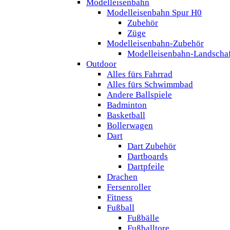
Modelleisenbahn
Modelleisenbahn Spur H0
Zubehör
Züge
Modelleisenbahn-Zubehör
Modelleisenbahn-Landscha
Outdoor
Alles fürs Fahrrad
Alles fürs Schwimmbad
Andere Ballspiele
Badminton
Basketball
Bollerwagen
Dart
Dart Zubehör
Dartboards
Dartpfeile
Drachen
Fersenroller
Fitness
Fußball
Fußbälle
Fußballtore