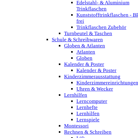
Edelstahl- & Aluminium
Trinkflaschen
Kunststofftrinkflaschen - B
frei
Trinkflaschen Zubehör
Turnbeutel & Taschen
Schule & Schreibwaren
Globen & Atlanten
Atlanten
Globen
Kalender & Poster
Kalender & Poster
Kinderzimmerausstattung
Kinderzimmereinrichtunge
Uhren & Wecker
Lernhilfen
Lerncomputer
Lernhefte
Lernhilfen
Lernspiele
Montessori
Rechnen & Schreiben