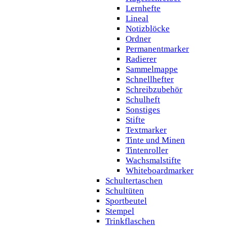
Lernhefte
Lineal
Notizblöcke
Ordner
Permanentmarker
Radierer
Sammelmappe
Schnellhefter
Schreibzubehör
Schulheft
Sonstiges
Stifte
Textmarker
Tinte und Minen
Tintenroller
Wachsmalstifte
Whiteboardmarker
Schultertaschen
Schultüten
Sportbeutel
Stempel
Trinkflaschen