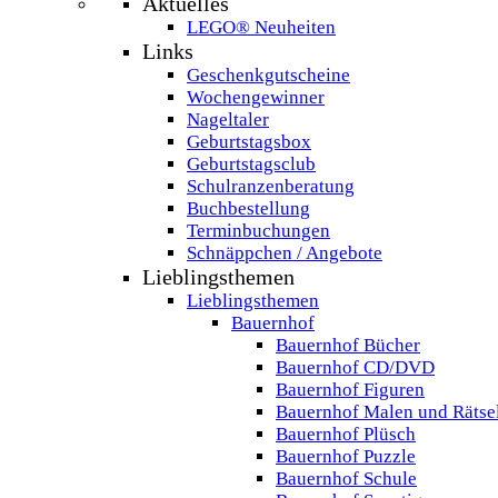
Aktuelles
LEGO® Neuheiten
Links
Geschenkgutscheine
Wochengewinner
Nageltaler
Geburtstagsbox
Geburtstagsclub
Schulranzenberatung
Buchbestellung
Terminbuchungen
Schnäppchen / Angebote
Lieblingsthemen
Lieblingsthemen
Bauernhof
Bauernhof Bücher
Bauernhof CD/DVD
Bauernhof Figuren
Bauernhof Malen und Rätse
Bauernhof Plüsch
Bauernhof Puzzle
Bauernhof Schule