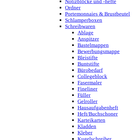
Notizblöcke und -hefte
Ordner
Portemonnaies & Brustbeutel
Schlamperboxen
Schreibwaren
Ablage
Anspitzer
Bastelmappen
Bewerbungsmappe
Bleistifte
Buntstifte
Bürobedarf
Collegeblock
Fasermaler
Fineliner
Füller
Gelroller
Hausaufgabenheft
Heft/Buchschoner
Karteikarten
Kladden
Kleber
Kugelschreiber