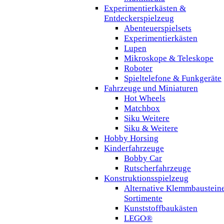
Experimentierkästen &
Entdeckerspielzeug
Abenteuerspielsets
Experimentierkästen
Lupen
Mikroskope & Teleskope
Roboter
Spieltelefone & Funkgeräte
Fahrzeuge und Miniaturen
Hot Wheels
Matchbox
Siku Weitere
Siku & Weitere
Hobby Horsing
Kinderfahrzeuge
Bobby Car
Rutscherfahrzeuge
Konstruktionsspielzeug
Alternative Klemmbaustein
Sortimente
Kunststoffbaukästen
LEGO®