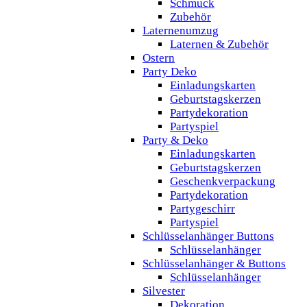
Schmuck
Zubehör
Laternenumzug
Laternen & Zubehör
Ostern
Party Deko
Einladungskarten
Geburtstagskerzen
Partydekoration
Partyspiel
Party & Deko
Einladungskarten
Geburtstagskerzen
Geschenkverpackung
Partydekoration
Partygeschirr
Partyspiel
Schlüsselanhänger Buttons
Schlüsselanhänger
Schlüsselanhänger & Buttons
Schlüsselanhänger
Silvester
Dekoration