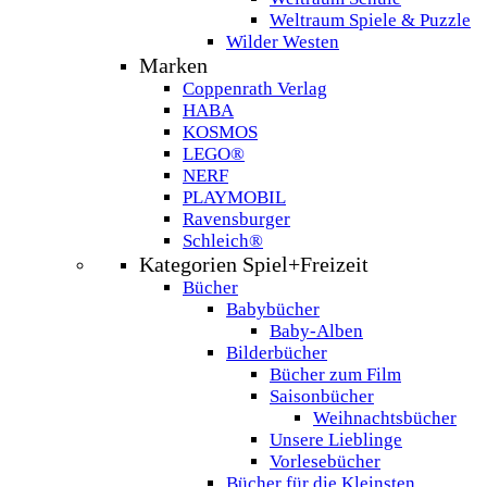
Weltraum Spiele & Puzzle
Wilder Westen
Marken
Coppenrath Verlag
HABA
KOSMOS
LEGO®
NERF
PLAYMOBIL
Ravensburger
Schleich®
Kategorien Spiel+Freizeit
Bücher
Babybücher
Baby-Alben
Bilderbücher
Bücher zum Film
Saisonbücher
Weihnachtsbücher
Unsere Lieblinge
Vorlesebücher
Bücher für die Kleinsten