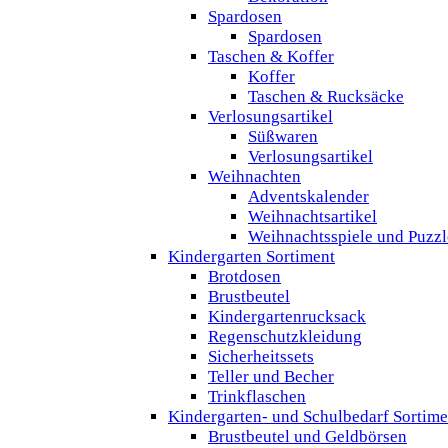
Spardosen
Spardosen
Taschen & Koffer
Koffer
Taschen & Rucksäcke
Verlosungsartikel
Süßwaren
Verlosungsartikel
Weihnachten
Adventskalender
Weihnachtsartikel
Weihnachtsspiele und Puzzl
Kindergarten Sortiment
Brotdosen
Brustbeutel
Kindergartenrucksack
Regenschutzkleidung
Sicherheitssets
Teller und Becher
Trinkflaschen
Kindergarten- und Schulbedarf Sortime
Brustbeutel und Geldbörsen