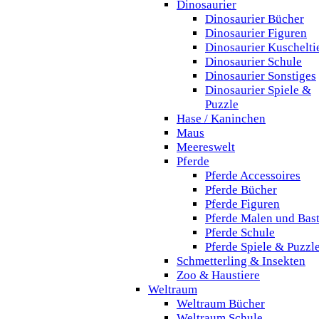
Dinosaurier
Dinosaurier Bücher
Dinosaurier Figuren
Dinosaurier Kuschelti
Dinosaurier Schule
Dinosaurier Sonstiges
Dinosaurier Spiele &
Puzzle
Hase / Kaninchen
Maus
Meereswelt
Pferde
Pferde Accessoires
Pferde Bücher
Pferde Figuren
Pferde Malen und Bas
Pferde Schule
Pferde Spiele & Puzzl
Schmetterling & Insekten
Zoo & Haustiere
Weltraum
Weltraum Bücher
Weltraum Schule