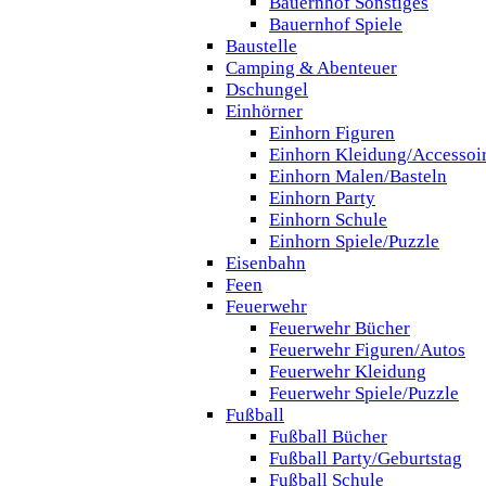
Bauernhof Sonstiges
Bauernhof Spiele
Baustelle
Camping & Abenteuer
Dschungel
Einhörner
Einhorn Figuren
Einhorn Kleidung/Accessoi
Einhorn Malen/Basteln
Einhorn Party
Einhorn Schule
Einhorn Spiele/Puzzle
Eisenbahn
Feen
Feuerwehr
Feuerwehr Bücher
Feuerwehr Figuren/Autos
Feuerwehr Kleidung
Feuerwehr Spiele/Puzzle
Fußball
Fußball Bücher
Fußball Party/Geburtstag
Fußball Schule