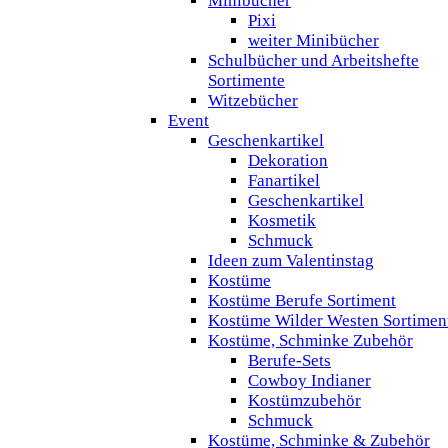
Minibücher
Pixi
weiter Minibücher
Schulbücher und Arbeitshefte
Sortimente
Witzebücher
Event
Geschenkartikel
Dekoration
Fanartikel
Geschenkartikel
Kosmetik
Schmuck
Ideen zum Valentinstag
Kostüme
Kostüme Berufe Sortiment
Kostüme Wilder Westen Sortimen
Kostüme, Schminke Zubehör
Berufe-Sets
Cowboy Indianer
Kostümzubehör
Schmuck
Kostüme, Schminke & Zubehör