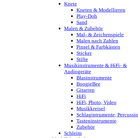
Knete
Kneten & Modellieren
Play-Doh
Sand
Malen & Zubehör
Mal- & Zeichenspiele
Malen nach Zahlen
Pinsel & Farbkästen
Sticker
Stifte
Musikinstrumente & HiFi- &
Audiogeräte
Blasinstrumente
BoogieBee
Gitarren
HiFi
HiFi, Photo, Video
Musikkreisel
Schlagintrumente, Percussi
Tasteninstrumente
Zubehör
Schleim