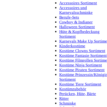
Accessoires Sortiment
Accessoires und
Karnevalsschminke
Berufe-Sets
Cowboy & Indianer
Halloween Sortiment
Hüte & Kopfbedeckung
Sortiment
Karnevals Make Up Sortime
Kinderkostüme
Kostüme Clowns Sortiment
Kostüme Fantasie Sortiment
Kostüme Filmrollen Sortime
Kostüme Ninja Sortiment
Kostüme Piraten Sortiment
Kostüme Prinzessin/Königi
Sortiment
Kostüme Tiere Sortiment
Kostümzubehör
Perücken, Hüte, Bärte
Ritter
Schminke