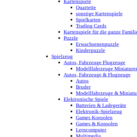
Kartenspiele
Quartette
sonstige Kartenspiele
Spielkarten
Trading Cards
Kartenspiele für die ganze Famili
Puzzle
Erwachsenenpuzzle
Kinderpuzzle
Spielzeug
Autos, Fahrzeuge Flugzeuge
Modellfahrzeuge Miniature
Autos, Fahrzeuge & Flugzeuge
Autos
Bruder
Modellfahrzeuge & Miniatu
Elektronische Spiele
Batterien & Ladegeräte
Elektronik-Spielzeug
Games Konsolen
Games & Konsolen
Lerncomputer
Multimedia