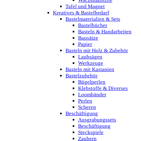
Wachsmalstifte
Tafel und Magnet
Kreatives & Bastelbedarf
Bastelmaterialien & Sets
Bastelbücher
Basteln & Handarbeiten
Bausätze
Papier
Basteln mit Holz & Zubehör
Laubsägen
Werkzeuge
Basteln mit Kastanien
Bastelzubehör
Bügelperlen
Klebstoffe & Diverses
Loombänder
Perlen
Scheren
Beschäftigung
Ausgrabungssets
Beschäftigung
Steckspiele
Zaubern