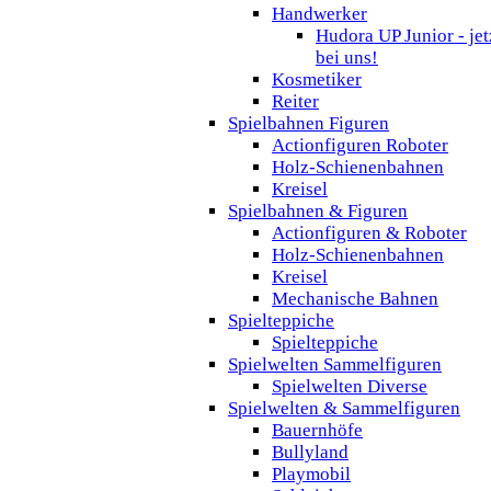
Handwerker
Hudora UP Junior - jet
bei uns!
Kosmetiker
Reiter
Spielbahnen Figuren
Actionfiguren Roboter
Holz-Schienenbahnen
Kreisel
Spielbahnen & Figuren
Actionfiguren & Roboter
Holz-Schienenbahnen
Kreisel
Mechanische Bahnen
Spielteppiche
Spielteppiche
Spielwelten Sammelfiguren
Spielwelten Diverse
Spielwelten & Sammelfiguren
Bauernhöfe
Bullyland
Playmobil