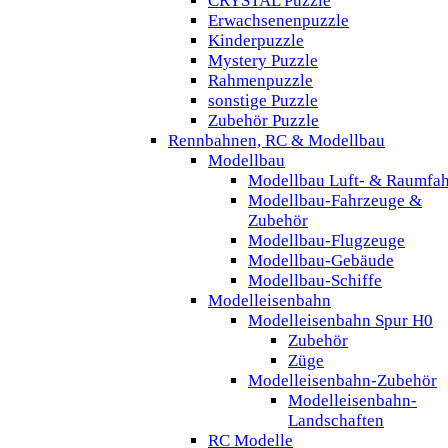
CRYSTAL Puzzle
Erwachsenenpuzzle
Kinderpuzzle
Mystery Puzzle
Rahmenpuzzle
sonstige Puzzle
Zubehör Puzzle
Rennbahnen, RC & Modellbau
Modellbau
Modellbau Luft- & Raumfah
Modellbau-Fahrzeuge &
Zubehör
Modellbau-Flugzeuge
Modellbau-Gebäude
Modellbau-Schiffe
Modelleisenbahn
Modelleisenbahn Spur H0
Zubehör
Züge
Modelleisenbahn-Zubehör
Modelleisenbahn-
Landschaften
RC Modelle