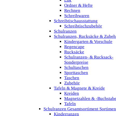
Lük
Ordner & Hefte
Rechnen
Schreibwaren
Schreibtischausstattung
Schreibtischzubehör
Schulranzen
Schulranzen, Rucksäcke & Zubeh
Kindergarten & Vorschule
Regencape
Rucksäcke
Schulranzen- & Rucksack-
Sonderpreise
Schultaschen
Sporttaschen
Taschen
Zubehör
Tafeln & Magnete & Kreide
Kreiden
Magnetzahlen & -Buchstab
Tafeln
Schulranzen Gesamtsortiment Sortimen
Kinderranzen