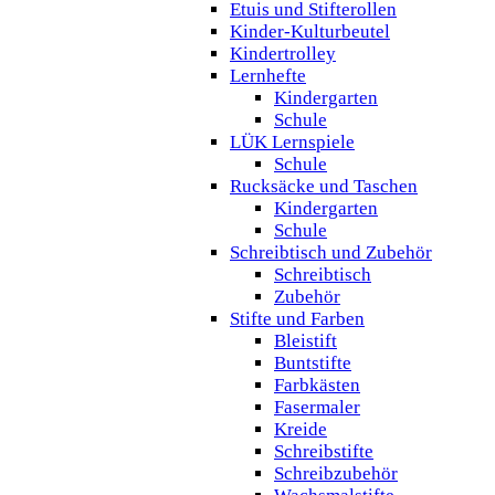
Etuis und Stifterollen
Kinder-Kulturbeutel
Kindertrolley
Lernhefte
Kindergarten
Schule
LÜK Lernspiele
Schule
Rucksäcke und Taschen
Kindergarten
Schule
Schreibtisch und Zubehör
Schreibtisch
Zubehör
Stifte und Farben
Bleistift
Buntstifte
Farbkästen
Fasermaler
Kreide
Schreibstifte
Schreibzubehör