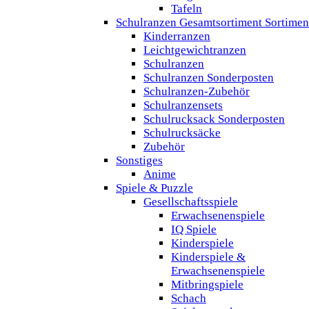
Tafeln
Schulranzen Gesamtsortiment Sortimen
Kinderranzen
Leichtgewichtranzen
Schulranzen
Schulranzen Sonderposten
Schulranzen-Zubehör
Schulranzensets
Schulrucksack Sonderposten
Schulrucksäcke
Zubehör
Sonstiges
Anime
Spiele & Puzzle
Gesellschaftsspiele
Erwachsenenspiele
IQ Spiele
Kinderspiele
Kinderspiele &
Erwachsenenspiele
Mitbringspiele
Schach