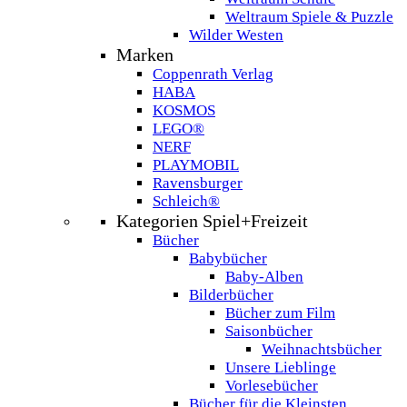
Weltraum Spiele & Puzzle
Wilder Westen
Marken
Coppenrath Verlag
HABA
KOSMOS
LEGO®
NERF
PLAYMOBIL
Ravensburger
Schleich®
Kategorien Spiel+Freizeit
Bücher
Babybücher
Baby-Alben
Bilderbücher
Bücher zum Film
Saisonbücher
Weihnachtsbücher
Unsere Lieblinge
Vorlesebücher
Bücher für die Kleinsten