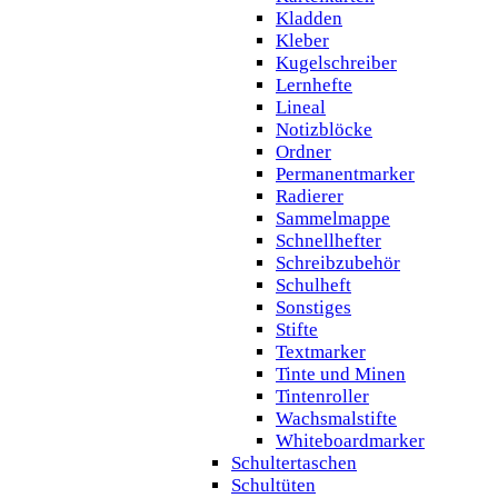
Kladden
Kleber
Kugelschreiber
Lernhefte
Lineal
Notizblöcke
Ordner
Permanentmarker
Radierer
Sammelmappe
Schnellhefter
Schreibzubehör
Schulheft
Sonstiges
Stifte
Textmarker
Tinte und Minen
Tintenroller
Wachsmalstifte
Whiteboardmarker
Schultertaschen
Schultüten