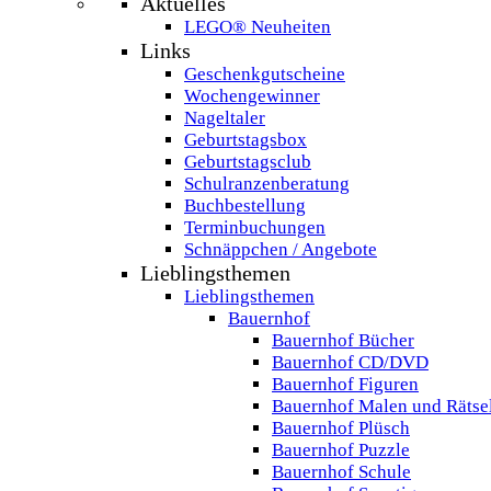
Aktuelles
LEGO® Neuheiten
Links
Geschenkgutscheine
Wochengewinner
Nageltaler
Geburtstagsbox
Geburtstagsclub
Schulranzenberatung
Buchbestellung
Terminbuchungen
Schnäppchen / Angebote
Lieblingsthemen
Lieblingsthemen
Bauernhof
Bauernhof Bücher
Bauernhof CD/DVD
Bauernhof Figuren
Bauernhof Malen und Rätse
Bauernhof Plüsch
Bauernhof Puzzle
Bauernhof Schule