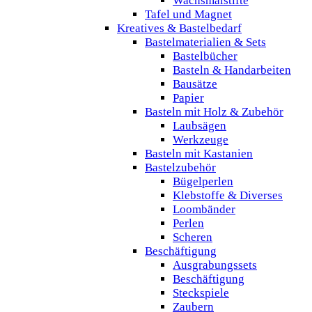
Wachsmalstifte
Tafel und Magnet
Kreatives & Bastelbedarf
Bastelmaterialien & Sets
Bastelbücher
Basteln & Handarbeiten
Bausätze
Papier
Basteln mit Holz & Zubehör
Laubsägen
Werkzeuge
Basteln mit Kastanien
Bastelzubehör
Bügelperlen
Klebstoffe & Diverses
Loombänder
Perlen
Scheren
Beschäftigung
Ausgrabungssets
Beschäftigung
Steckspiele
Zaubern