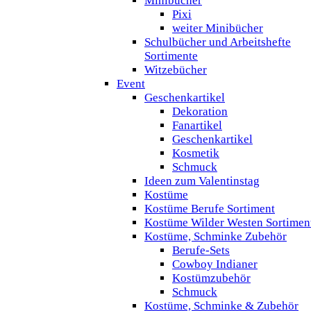
Minibücher
Pixi
weiter Minibücher
Schulbücher und Arbeitshefte
Sortimente
Witzebücher
Event
Geschenkartikel
Dekoration
Fanartikel
Geschenkartikel
Kosmetik
Schmuck
Ideen zum Valentinstag
Kostüme
Kostüme Berufe Sortiment
Kostüme Wilder Westen Sortimen
Kostüme, Schminke Zubehör
Berufe-Sets
Cowboy Indianer
Kostümzubehör
Schmuck
Kostüme, Schminke & Zubehör