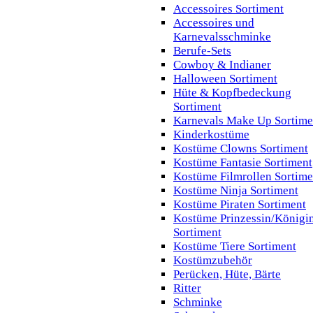
Accessoires Sortiment
Accessoires und
Karnevalsschminke
Berufe-Sets
Cowboy & Indianer
Halloween Sortiment
Hüte & Kopfbedeckung
Sortiment
Karnevals Make Up Sortime
Kinderkostüme
Kostüme Clowns Sortiment
Kostüme Fantasie Sortiment
Kostüme Filmrollen Sortime
Kostüme Ninja Sortiment
Kostüme Piraten Sortiment
Kostüme Prinzessin/Königi
Sortiment
Kostüme Tiere Sortiment
Kostümzubehör
Perücken, Hüte, Bärte
Ritter
Schminke