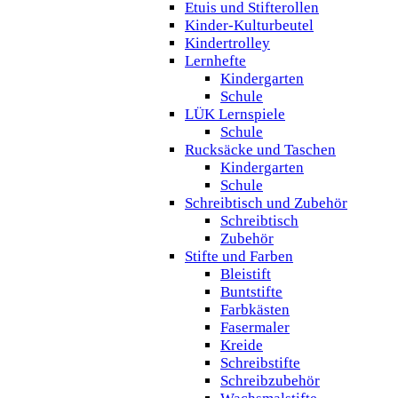
Etuis und Stifterollen
Kinder-Kulturbeutel
Kindertrolley
Lernhefte
Kindergarten
Schule
LÜK Lernspiele
Schule
Rucksäcke und Taschen
Kindergarten
Schule
Schreibtisch und Zubehör
Schreibtisch
Zubehör
Stifte und Farben
Bleistift
Buntstifte
Farbkästen
Fasermaler
Kreide
Schreibstifte
Schreibzubehör