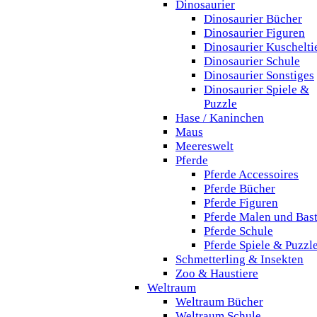
Dinosaurier
Dinosaurier Bücher
Dinosaurier Figuren
Dinosaurier Kuschelti
Dinosaurier Schule
Dinosaurier Sonstiges
Dinosaurier Spiele &
Puzzle
Hase / Kaninchen
Maus
Meereswelt
Pferde
Pferde Accessoires
Pferde Bücher
Pferde Figuren
Pferde Malen und Bas
Pferde Schule
Pferde Spiele & Puzzl
Schmetterling & Insekten
Zoo & Haustiere
Weltraum
Weltraum Bücher
Weltraum Schule