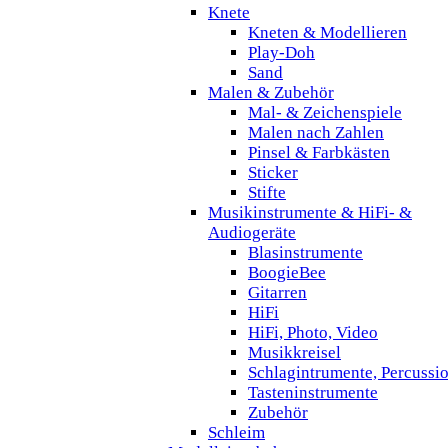
Knete
Kneten & Modellieren
Play-Doh
Sand
Malen & Zubehör
Mal- & Zeichenspiele
Malen nach Zahlen
Pinsel & Farbkästen
Sticker
Stifte
Musikinstrumente & HiFi- &
Audiogeräte
Blasinstrumente
BoogieBee
Gitarren
HiFi
HiFi, Photo, Video
Musikkreisel
Schlagintrumente, Percussi
Tasteninstrumente
Zubehör
Schleim