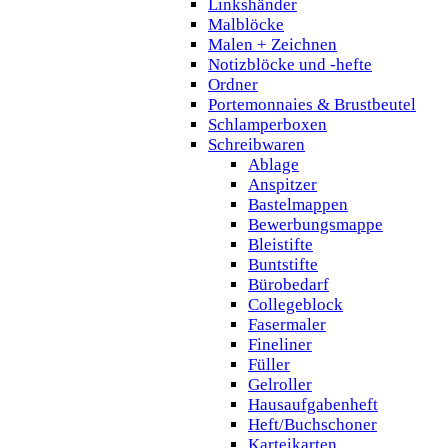
Linkshänder
Malblöcke
Malen + Zeichnen
Notizblöcke und -hefte
Ordner
Portemonnaies & Brustbeutel
Schlamperboxen
Schreibwaren
Ablage
Anspitzer
Bastelmappen
Bewerbungsmappe
Bleistifte
Buntstifte
Bürobedarf
Collegeblock
Fasermaler
Fineliner
Füller
Gelroller
Hausaufgabenheft
Heft/Buchschoner
Karteikarten