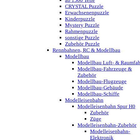
ab 1500 Teile
CRYSTAL Puzzle
Erwachsenenpuzzle
Kinderpuzzle
Mystery Puzzle
Rahmenpuzzle
sonstige Puzzle
Zubehör Puzzle
Rennbahnen, RC & Modellbau
Modellbau
Modellbau Luft- & Raumfah
Modellbau-Fahrzeuge &
Zubehör
Modellbau-Flugzeuge
Modellbau-Gebäude
Modellbau-Schiffe
Modelleisenbahn
Modelleisenbahn Spur H0
Zubehör
Züge
Modelleisenbahn-Zubehör
Modelleisenbahn-
Elektronik