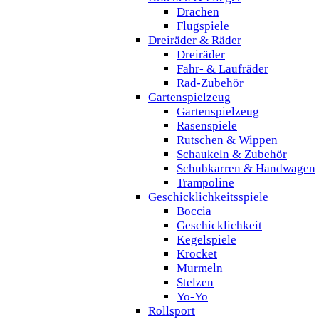
Drachen
Flugspiele
Dreiräder & Räder
Dreiräder
Fahr- & Laufräder
Rad-Zubehör
Gartenspielzeug
Gartenspielzeug
Rasenspiele
Rutschen & Wippen
Schaukeln & Zubehör
Schubkarren & Handwagen
Trampoline
Geschicklichkeitsspiele
Boccia
Geschicklichkeit
Kegelspiele
Krocket
Murmeln
Stelzen
Yo-Yo
Rollsport