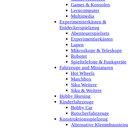
Games & Konsolen
Lerncomputer
Multimedia
Experimentierkästen &
Entdeckerspielzeug
Abenteuerspielsets
Experimentierkästen
Lupen
Mikroskope & Teleskope
Roboter
Spieltelefone & Funkgeräte
Fahrzeuge und Miniaturen
Hot Wheels
Matchbox
Siku Weitere
Siku & Weitere
Hobby Horsing
Kinderfahrzeuge
Bobby Car
Rutscherfahrzeuge
Konstruktionsspielzeug
Alternative Klemmbaustein