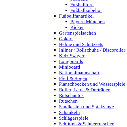
Fußballtore
Fußballzubehör
Fußballfanartikel
Bayern München
Kicker
Gartenspielsachen
Gokart
Helme und Schutzsets
Inliner / Rollschuhe / Discoroller
Kidz Swayer
Longboards
Miniboard
Nationalmannschaft
Pfeil & Bogen
Planschbecken und Wasserspiele
Roller, Lauf- & Dreiräder
Rutschautos
Rutschen
Sandkästen und Spielzeuge
Schaukeln
Schlägerspiele
Schlitten & Schneerutscher