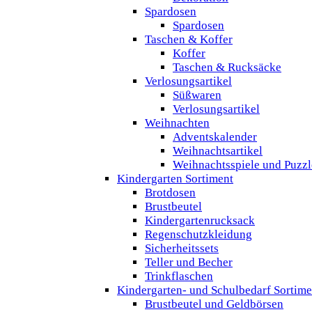
Spardosen
Spardosen
Taschen & Koffer
Koffer
Taschen & Rucksäcke
Verlosungsartikel
Süßwaren
Verlosungsartikel
Weihnachten
Adventskalender
Weihnachtsartikel
Weihnachtsspiele und Puzzl
Kindergarten Sortiment
Brotdosen
Brustbeutel
Kindergartenrucksack
Regenschutzkleidung
Sicherheitssets
Teller und Becher
Trinkflaschen
Kindergarten- und Schulbedarf Sortime
Brustbeutel und Geldbörsen