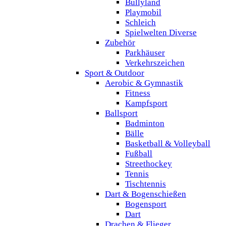
Bullyland
Playmobil
Schleich
Spielwelten Diverse
Zubehör
Parkhäuser
Verkehrszeichen
Sport & Outdoor
Aerobic & Gymnastik
Fitness
Kampfsport
Ballsport
Badminton
Bälle
Basketball & Volleyball
Fußball
Streethockey
Tennis
Tischtennis
Dart & Bogenschießen
Bogensport
Dart
Drachen & Flieger