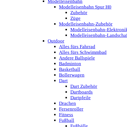
Modelleisenbahn
Modelleisenbahn Spur H0
Zubehör
Züge
Modelleisenbahn-Zubehör
Modelleisenbahn-Elektroni
Modelleisenbahn-Landscha
Outdoor
Alles fürs Fahrrad
Alles fürs Schwimmbad
Andere Ballspiele
Badminton
Basketball
Bollerwagen
Dart
Dart Zubehör
Dartboards
Dartpfeile
Drachen
Fersenroller
Fitness
Fußball
Fußbälle