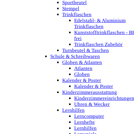
Sportbeutel
Stempel
Trinkflaschen
Edelstahl- & Aluminium
Trinkflaschen
Kunststofftrinkflaschen - B
frei
Trinkflaschen Zubehör
Turnbeutel & Taschen
Schule & Schreibwaren
Globen & Atlanten
Atlanten
Globen
Kalender & Poster
Kalender & Poster
Kinderzimmerausstattung
Kinderzimmereinrichtunge
Uhren & Wecker
Lernhilfen
Lerncomputer
Lernhefte
Lernhilfen