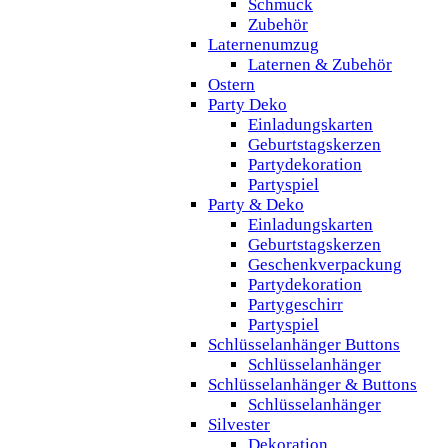
Schmuck
Zubehör
Laternenumzug
Laternen & Zubehör
Ostern
Party Deko
Einladungskarten
Geburtstagskerzen
Partydekoration
Partyspiel
Party & Deko
Einladungskarten
Geburtstagskerzen
Geschenkverpackung
Partydekoration
Partygeschirr
Partyspiel
Schlüsselanhänger Buttons
Schlüsselanhänger
Schlüsselanhänger & Buttons
Schlüsselanhänger
Silvester
Dekoration