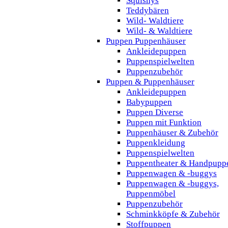
Squishys
Teddybären
Wild- Waldtiere
Wild- & Waldtiere
Puppen Puppenhäuser
Ankleidepuppen
Puppenspielwelten
Puppenzubehör
Puppen & Puppenhäuser
Ankleidepuppen
Babypuppen
Puppen Diverse
Puppen mit Funktion
Puppenhäuser & Zubehör
Puppenkleidung
Puppenspielwelten
Puppentheater & Handpupp
Puppenwagen & -buggys
Puppenwagen & -buggys,
Puppenmöbel
Puppenzubehör
Schminkköpfe & Zubehör
Stoffpuppen