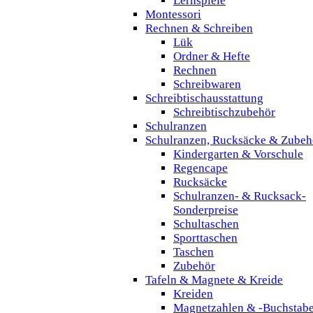
Lernspiele
Montessori
Rechnen & Schreiben
Lük
Ordner & Hefte
Rechnen
Schreibwaren
Schreibtischausstattung
Schreibtischzubehör
Schulranzen
Schulranzen, Rucksäcke & Zubeh
Kindergarten & Vorschule
Regencape
Rucksäcke
Schulranzen- & Rucksack-
Sonderpreise
Schultaschen
Sporttaschen
Taschen
Zubehör
Tafeln & Magnete & Kreide
Kreiden
Magnetzahlen & -Buchstab