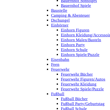
Bauernhof Sonstiges
Bauernhof Spiele
Baustelle
Camping & Abenteuer
Dschungel
Einhörner
Einhorn Figuren
Einhorn Kleidung/Accessoi
Einhorn Malen/Basteln
Einhorn Party
Einhorn Schule
Einhorn Spiele/Puzzle
Eisenbahn
Feen
Feuerwehr
Feuerwehr Bücher
Feuerwehr Figuren/Autos
Feuerwehr Kleidung
Feuerwehr Spiele/Puzzle
Fußball
Fußball Bücher
Fußball Party/Geburtstag
Fußball Schule