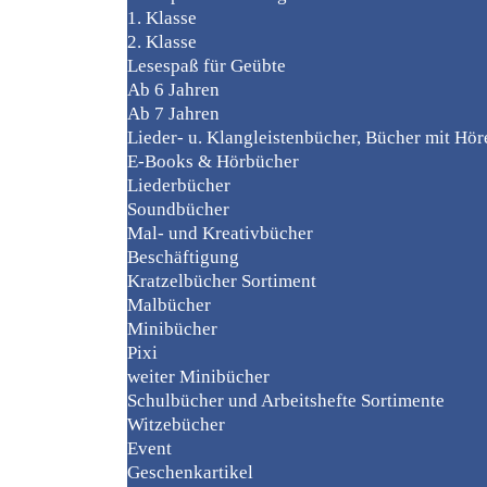
1. Klasse
2. Klasse
Lesespaß für Geübte
Ab 6 Jahren
Ab 7 Jahren
Lieder- u. Klangleistenbücher, Bücher mit Hö
E-Books & Hörbücher
Liederbücher
Soundbücher
Mal- und Kreativbücher
Beschäftigung
Kratzelbücher Sortiment
Malbücher
Minibücher
Pixi
weiter Minibücher
Schulbücher und Arbeitshefte Sortimente
Witzebücher
Event
Geschenkartikel