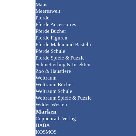
Maus
Meereswelt
Pferde
Pferde Accessoires
Pferde Bücher
Pferde Figuren
Pferde Malen und Basteln
Pferde Schule
Pferde Spiele & Puzzle
Schmetterling & Insekten
Zoo & Haustiere
Weltraum
Weltraum Bücher
Weltraum Schule
Weltraum Spiele & Puzzle
Wilder Westen
Marken
Coppenrath Verlag
HABA
KOSMOS