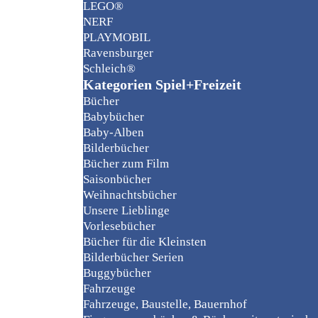
LEGO®
NERF
PLAYMOBIL
Ravensburger
Schleich®
Kategorien Spiel+Freizeit
Bücher
Babybücher
Baby-Alben
Bilderbücher
Bücher zum Film
Saisonbücher
Weihnachtsbücher
Unsere Lieblinge
Vorlesebücher
Bücher für die Kleinsten
Bilderbücher Serien
Buggybücher
Fahrzeuge
Fahrzeuge, Baustelle, Bauernhof