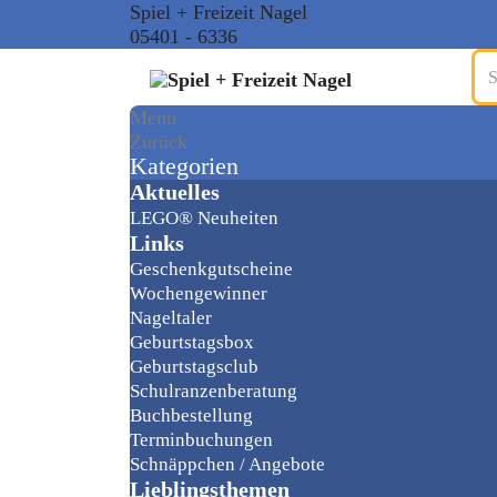
Spiel + Freizeit Nagel
05401 - 6336
Menu
Zurück
Kategorien
Aktuelles
LEGO® Neuheiten
Links
Geschenkgutscheine
Wochengewinner
Nageltaler
Geburtstagsbox
Geburtstagsclub
Schulranzenberatung
Buchbestellung
Terminbuchungen
Schnäppchen / Angebote
Lieblingsthemen