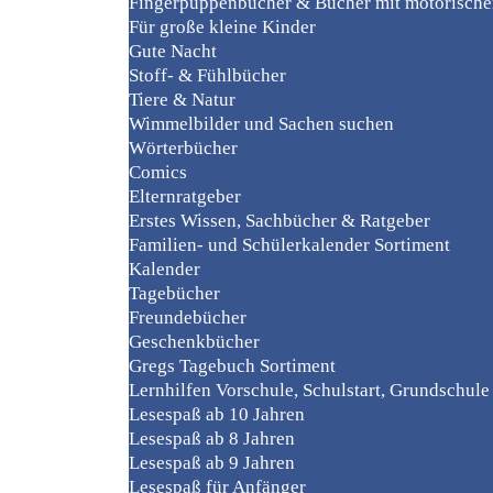
Fingerpuppenbücher & Bücher mit motorisch
Für große kleine Kinder
Gute Nacht
Stoff- & Fühlbücher
Tiere & Natur
Wimmelbilder und Sachen suchen
Wörterbücher
Comics
Elternratgeber
Erstes Wissen, Sachbücher & Ratgeber
Familien- und Schülerkalender Sortiment
Kalender
Tagebücher
Freundebücher
Geschenkbücher
Gregs Tagebuch Sortiment
Lernhilfen Vorschule, Schulstart, Grundschule
Lesespaß ab 10 Jahren
Lesespaß ab 8 Jahren
Lesespaß ab 9 Jahren
Lesespaß für Anfänger