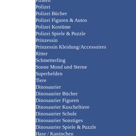
Piraten
Polizei
Polizei Bücher
Polizei Figuren & Autos
Polizei Kostüme
Polizei Spiele & Puzzle
Prinzessin
Prinzessin Kleidung/Accessoires
Ritter
Schmetterling
Sonne Mond und Sterne
Superhelden
Tiere
Dinosaurier
Dinosaurier Bücher
Dinosaurier Figuren
Dinosaurier Kuscheltiere
Dinosaurier Schule
Dinosaurier Sonstiges
Dinosaurier Spiele & Puzzle
Hase / Kaninchen