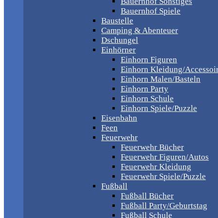
Bauernhof Sonstiges
Bauernhof Spiele
Baustelle
Camping & Abenteuer
Dschungel
Einhörner
Einhorn Figuren
Einhorn Kleidung/Accessoi
Einhorn Malen/Basteln
Einhorn Party
Einhorn Schule
Einhorn Spiele/Puzzle
Eisenbahn
Feen
Feuerwehr
Feuerwehr Bücher
Feuerwehr Figuren/Autos
Feuerwehr Kleidung
Feuerwehr Spiele/Puzzle
Fußball
Fußball Bücher
Fußball Party/Geburtstag
Fußball Schule