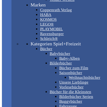
Marken
Coppenrath Verlag
HABA
KOSMOS
LEGO®
PLAYMOBIL
Ravensburger
Schleich®
Kategorien Spiel+Freizeit
Bücher
Babybücher
Baby-Alben
Bilderbücher
Bücher zum Film
Saisonbücher
Weihnachtsbücher
Unsere Lieblinge
Vorlesebücher
Bücher für die Kleinsten
Bilderbücher Serien
Buggybücher
Fahrzeuge