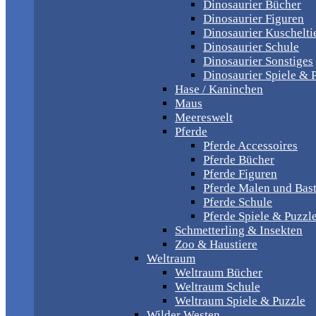
Dinosaurier Bücher
Dinosaurier Figuren
Dinosaurier Kuschelti
Dinosaurier Schule
Dinosaurier Sonstiges
Dinosaurier Spiele & 
Hase / Kaninchen
Maus
Meereswelt
Pferde
Pferde Accessoires
Pferde Bücher
Pferde Figuren
Pferde Malen und Bas
Pferde Schule
Pferde Spiele & Puzzl
Schmetterling & Insekten
Zoo & Haustiere
Weltraum
Weltraum Bücher
Weltraum Schule
Weltraum Spiele & Puzzle
Wilder Westen