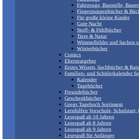
Fahrzeuge, Baustelle, Baue
Fingerpuppenbücher & Büch
Für große kleine Kinder
Gute Nacht
Stoff- & Fühlbücher
Tiere & Natur
Wimmelbilder und Sachen 
Wörterbücher
Comics
Elternratgeber
Erstes Wissen, Sachbücher & Rat
Familien- und Schülerkalender So
Kalender
Tagebücher
Freundebücher
Geschenkbücher
Gregs Tagebuch Sortiment
Lernhilfen Vorschule, Schulstart
Lesespaß ab 10 Jahren
Lesespaß ab 8 Jahren
Lesespaß ab 9 Jahren
Lesespaß für Anfänger