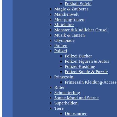
Fußball Spiele
Magie & Zauberer
Märchenwelt
Meerjungfrauen
Mittelalter
Monster & kindlicher Grusel
Musik & Tanzen
Olympiade
Piraten
Polizei
Polizei Bücher
Polizei Figuren & Autos
Polizei Kostüme
Polizei Spiele & Puzzle
Prinzessin
Prinzessin Kleidung/Access
Ritter
Schmetterling
Sonne Mond und Sterne
Superhelden
Tiere
Dinosaurier