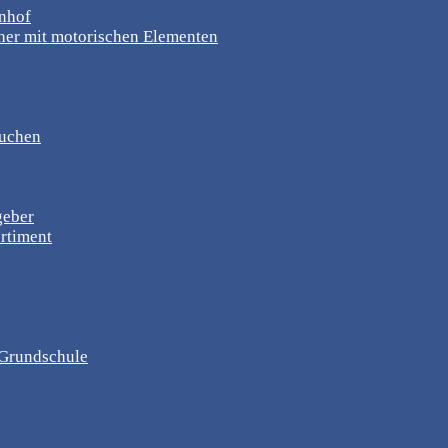
rnhof
er mit motorischen Elementen
suchen
geber
rtiment
, Grundschule