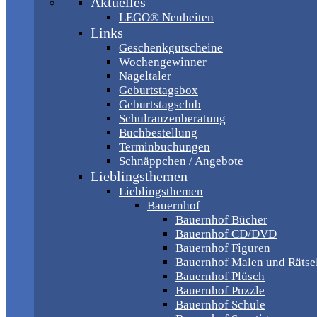
Aktuelles
LEGO® Neuheiten
Links
Geschenkgutscheine
Wochengewinner
Nageltaler
Geburtstagsbox
Geburtstagsclub
Schulranzenberatung
Buchbestellung
Terminbuchungen
Schnäppchen / Angebote
Lieblingsthemen
Lieblingsthemen
Bauernhof
Bauernhof Bücher
Bauernhof CD/DVD
Bauernhof Figuren
Bauernhof Malen und Rätse
Bauernhof Plüsch
Bauernhof Puzzle
Bauernhof Schule