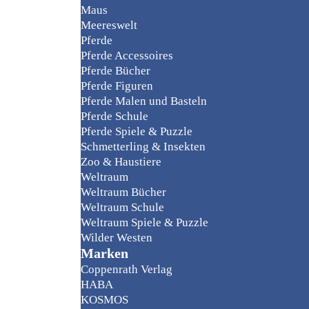
Maus
Meereswelt
Pferde
Pferde Accessoires
Pferde Bücher
Pferde Figuren
Pferde Malen und Basteln
Pferde Schule
Pferde Spiele & Puzzle
Schmetterling & Insekten
Zoo & Haustiere
Weltraum
Weltraum Bücher
Weltraum Schule
Weltraum Spiele & Puzzle
Wilder Westen
Marken
Coppenrath Verlag
HABA
KOSMOS