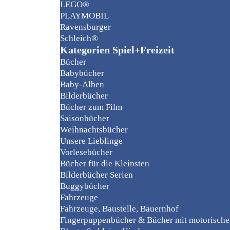
LEGO®
PLAYMOBIL
Ravensburger
Schleich®
Kategorien Spiel+Freizeit
Bücher
Babybücher
Baby-Alben
Bilderbücher
Bücher zum Film
Saisonbücher
Weihnachtsbücher
Unsere Lieblinge
Vorlesebücher
Bücher für die Kleinsten
Bilderbücher Serien
Buggybücher
Fahrzeuge
Fahrzeuge, Baustelle, Bauernhof
Fingerpuppenbücher & Bücher mit motorisch