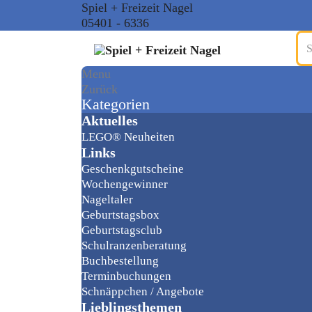
Spiel + Freizeit Nagel
05401 - 6336
Menu
Zurück
Kategorien
Aktuelles
LEGO® Neuheiten
Links
Geschenkgutscheine
Wochengewinner
Nageltaler
Geburtstagsbox
Geburtstagsclub
Schulranzenberatung
Buchbestellung
Terminbuchungen
Schnäppchen / Angebote
Lieblingsthemen