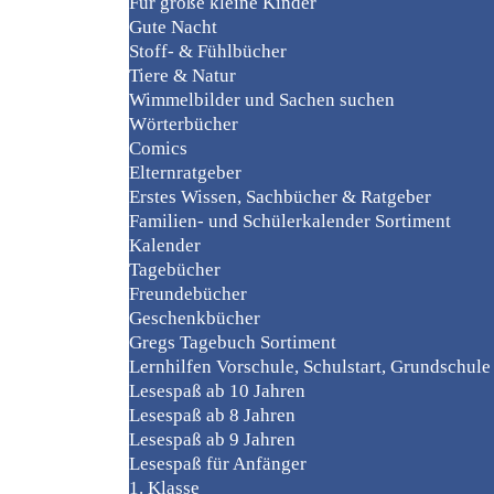
Für große kleine Kinder
Gute Nacht
Stoff- & Fühlbücher
Tiere & Natur
Wimmelbilder und Sachen suchen
Wörterbücher
Comics
Elternratgeber
Erstes Wissen, Sachbücher & Ratgeber
Familien- und Schülerkalender Sortiment
Kalender
Tagebücher
Freundebücher
Geschenkbücher
Gregs Tagebuch Sortiment
Lernhilfen Vorschule, Schulstart, Grundschule
Lesespaß ab 10 Jahren
Lesespaß ab 8 Jahren
Lesespaß ab 9 Jahren
Lesespaß für Anfänger
1. Klasse