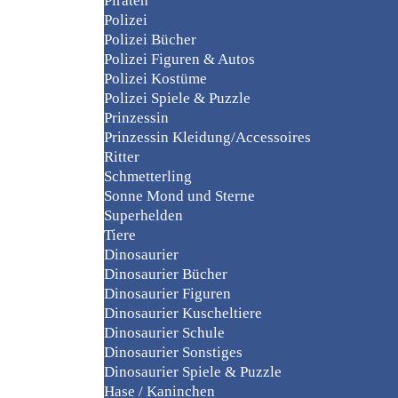
Piraten
Polizei
Polizei Bücher
Polizei Figuren & Autos
Polizei Kostüme
Polizei Spiele & Puzzle
Prinzessin
Prinzessin Kleidung/Accessoires
Ritter
Schmetterling
Sonne Mond und Sterne
Superhelden
Tiere
Dinosaurier
Dinosaurier Bücher
Dinosaurier Figuren
Dinosaurier Kuscheltiere
Dinosaurier Schule
Dinosaurier Sonstiges
Dinosaurier Spiele & Puzzle
Hase / Kaninchen