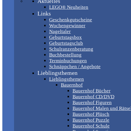
Aktuelles
LEGO® Neuheiten
Links
Geschenkgutscheine
Wochengewinner
Nageltaler
Geburtstagsbox
Geburtstagsclub
Schulranzenberatung
Buchbestellung
Terminbuchungen
Schnäppchen / Angebote
Lieblingsthemen
Lieblingsthemen
Bauernhof
Bauernhof Bücher
Bauernhof CD/DVD
Bauernhof Figuren
Bauernhof Malen und Rätse
Bauernhof Plüsch
Bauernhof Puzzle
Bauernhof Schule