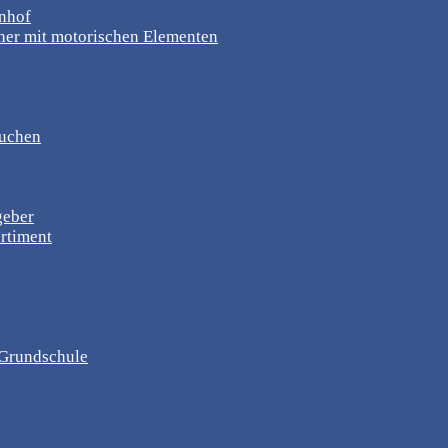
rnhof
er mit motorischen Elementen
suchen
geber
rtiment
, Grundschule