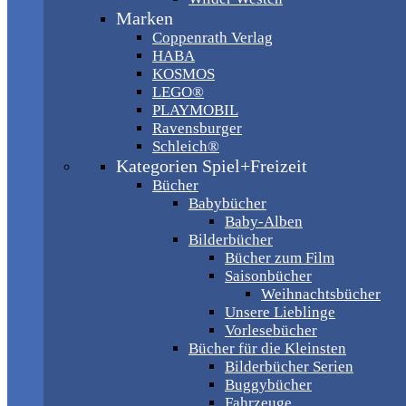
Marken
Coppenrath Verlag
HABA
KOSMOS
LEGO®
PLAYMOBIL
Ravensburger
Schleich®
Kategorien Spiel+Freizeit
Bücher
Babybücher
Baby-Alben
Bilderbücher
Bücher zum Film
Saisonbücher
Weihnachtsbücher
Unsere Lieblinge
Vorlesebücher
Bücher für die Kleinsten
Bilderbücher Serien
Buggybücher
Fahrzeuge