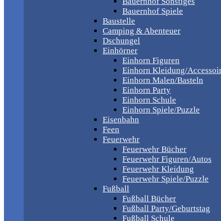
Bauernhof Sonstiges
Bauernhof Spiele
Baustelle
Camping & Abenteuer
Dschungel
Einhörner
Einhorn Figuren
Einhorn Kleidung/Accessoi
Einhorn Malen/Basteln
Einhorn Party
Einhorn Schule
Einhorn Spiele/Puzzle
Eisenbahn
Feen
Feuerwehr
Feuerwehr Bücher
Feuerwehr Figuren/Autos
Feuerwehr Kleidung
Feuerwehr Spiele/Puzzle
Fußball
Fußball Bücher
Fußball Party/Geburtstag
Fußball Schule