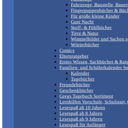
Fahrzeuge, Baustelle, Baue
Fingerpuppenbücher & Büch
Für große kleine Kinder
Gute Nacht
Stoff- & Fühlbücher
Tiere & Natur
Wimmelbilder und Sachen 
Wörterbücher
Comics
Elternratgeber
Erstes Wissen, Sachbücher & Rat
Familien- und Schülerkalender So
Kalender
Tagebücher
Freundebücher
Geschenkbücher
Gregs Tagebuch Sortiment
Lernhilfen Vorschule, Schulstart
Lesespaß ab 10 Jahren
Lesespaß ab 8 Jahren
Lesespaß ab 9 Jahren
Lesespaß für Anfänger