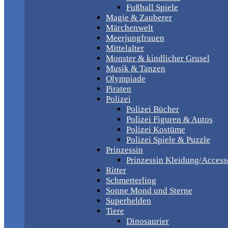
Fußball Spiele
Magie & Zauberer
Märchenwelt
Meerjungfrauen
Mittelalter
Monster & kindlicher Grusel
Musik & Tanzen
Olympiade
Piraten
Polizei
Polizei Bücher
Polizei Figuren & Autos
Polizei Kostüme
Polizei Spiele & Puzzle
Prinzessin
Prinzessin Kleidung/Access
Ritter
Schmetterling
Sonne Mond und Sterne
Superhelden
Tiere
Dinosaurier