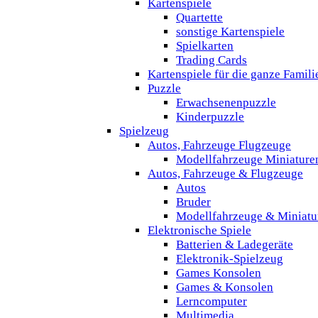
Kartenspiele
Quartette
sonstige Kartenspiele
Spielkarten
Trading Cards
Kartenspiele für die ganze Famili
Puzzle
Erwachsenenpuzzle
Kinderpuzzle
Spielzeug
Autos, Fahrzeuge Flugzeuge
Modellfahrzeuge Miniature
Autos, Fahrzeuge & Flugzeuge
Autos
Bruder
Modellfahrzeuge & Miniatu
Elektronische Spiele
Batterien & Ladegeräte
Elektronik-Spielzeug
Games Konsolen
Games & Konsolen
Lerncomputer
Multimedia