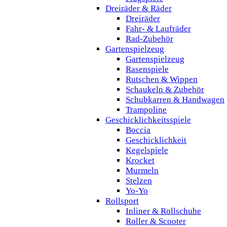
Dreiräder & Räder
Dreiräder
Fahr- & Laufräder
Rad-Zubehör
Gartenspielzeug
Gartenspielzeug
Rasenspiele
Rutschen & Wippen
Schaukeln & Zubehör
Schubkarren & Handwagen
Trampoline
Geschicklichkeitsspiele
Boccia
Geschicklichkeit
Kegelspiele
Krocket
Murmeln
Stelzen
Yo-Yo
Rollsport
Inliner & Rollschuhe
Roller & Scooter