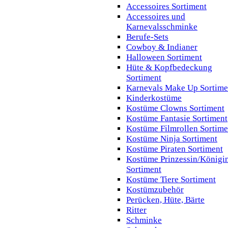
Accessoires Sortiment
Accessoires und
Karnevalsschminke
Berufe-Sets
Cowboy & Indianer
Halloween Sortiment
Hüte & Kopfbedeckung
Sortiment
Karnevals Make Up Sortime
Kinderkostüme
Kostüme Clowns Sortiment
Kostüme Fantasie Sortiment
Kostüme Filmrollen Sortime
Kostüme Ninja Sortiment
Kostüme Piraten Sortiment
Kostüme Prinzessin/Königi
Sortiment
Kostüme Tiere Sortiment
Kostümzubehör
Perücken, Hüte, Bärte
Ritter
Schminke