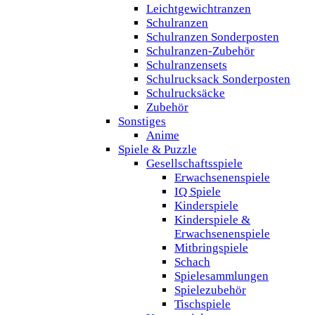
Leichtgewichtranzen
Schulranzen
Schulranzen Sonderposten
Schulranzen-Zubehör
Schulranzensets
Schulrucksack Sonderposten
Schulrucksäcke
Zubehör
Sonstiges
Anime
Spiele & Puzzle
Gesellschaftsspiele
Erwachsenenspiele
IQ Spiele
Kinderspiele
Kinderspiele &
Erwachsenenspiele
Mitbringspiele
Schach
Spielesammlungen
Spielezubehör
Tischspiele