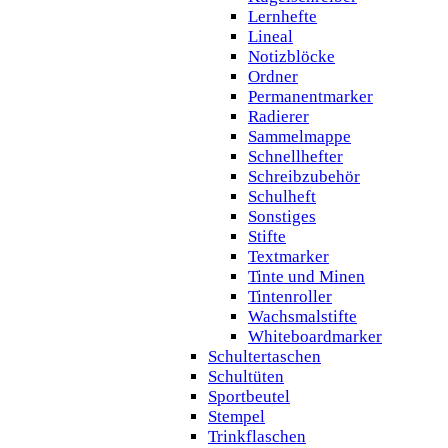
Lernhefte
Lineal
Notizblöcke
Ordner
Permanentmarker
Radierer
Sammelmappe
Schnellhefter
Schreibzubehör
Schulheft
Sonstiges
Stifte
Textmarker
Tinte und Minen
Tintenroller
Wachsmalstifte
Whiteboardmarker
Schultertaschen
Schultüten
Sportbeutel
Stempel
Trinkflaschen