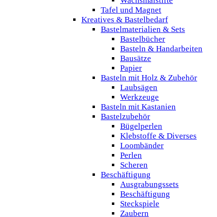
Wachsmalstifte
Tafel und Magnet
Kreatives & Bastelbedarf
Bastelmaterialien & Sets
Bastelbücher
Basteln & Handarbeiten
Bausätze
Papier
Basteln mit Holz & Zubehör
Laubsägen
Werkzeuge
Basteln mit Kastanien
Bastelzubehör
Bügelperlen
Klebstoffe & Diverses
Loombänder
Perlen
Scheren
Beschäftigung
Ausgrabungssets
Beschäftigung
Steckspiele
Zaubern