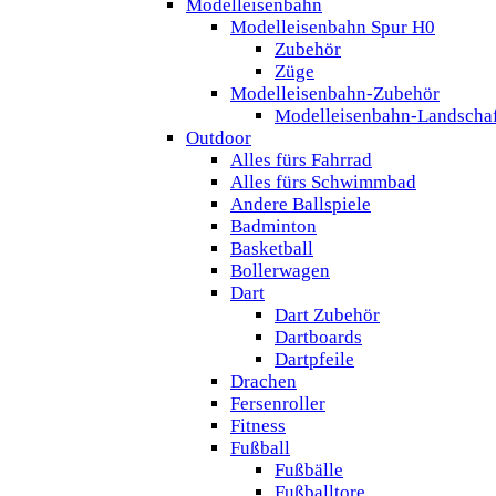
Modelleisenbahn
Modelleisenbahn Spur H0
Zubehör
Züge
Modelleisenbahn-Zubehör
Modelleisenbahn-Landscha
Outdoor
Alles fürs Fahrrad
Alles fürs Schwimmbad
Andere Ballspiele
Badminton
Basketball
Bollerwagen
Dart
Dart Zubehör
Dartboards
Dartpfeile
Drachen
Fersenroller
Fitness
Fußball
Fußbälle
Fußballtore