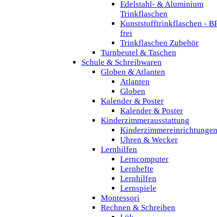
Edelstahl- & Aluminium
Trinkflaschen
Kunststofftrinkflaschen - B
frei
Trinkflaschen Zubehör
Turnbeutel & Taschen
Schule & Schreibwaren
Globen & Atlanten
Atlanten
Globen
Kalender & Poster
Kalender & Poster
Kinderzimmerausstattung
Kinderzimmereinrichtunge
Uhren & Wecker
Lernhilfen
Lerncomputer
Lernhefte
Lernhilfen
Lernspiele
Montessori
Rechnen & Schreiben