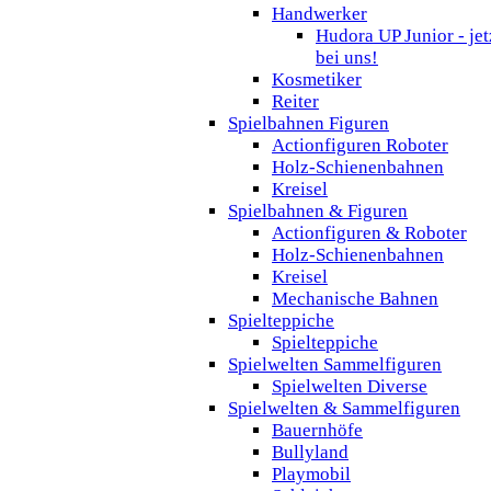
Handwerker
Hudora UP Junior - jet
bei uns!
Kosmetiker
Reiter
Spielbahnen Figuren
Actionfiguren Roboter
Holz-Schienenbahnen
Kreisel
Spielbahnen & Figuren
Actionfiguren & Roboter
Holz-Schienenbahnen
Kreisel
Mechanische Bahnen
Spielteppiche
Spielteppiche
Spielwelten Sammelfiguren
Spielwelten Diverse
Spielwelten & Sammelfiguren
Bauernhöfe
Bullyland
Playmobil