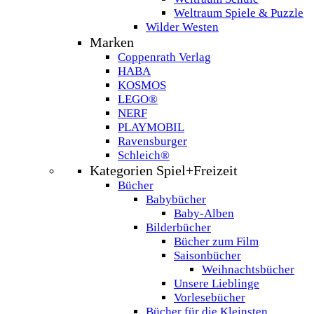
Weltraum Spiele & Puzzle
Wilder Westen
Marken
Coppenrath Verlag
HABA
KOSMOS
LEGO®
NERF
PLAYMOBIL
Ravensburger
Schleich®
Kategorien Spiel+Freizeit
Bücher
Babybücher
Baby-Alben
Bilderbücher
Bücher zum Film
Saisonbücher
Weihnachtsbücher
Unsere Lieblinge
Vorlesebücher
Bücher für die Kleinsten