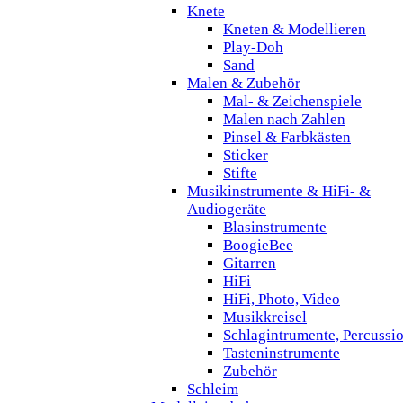
Knete
Kneten & Modellieren
Play-Doh
Sand
Malen & Zubehör
Mal- & Zeichenspiele
Malen nach Zahlen
Pinsel & Farbkästen
Sticker
Stifte
Musikinstrumente & HiFi- &
Audiogeräte
Blasinstrumente
BoogieBee
Gitarren
HiFi
HiFi, Photo, Video
Musikkreisel
Schlagintrumente, Percussi
Tasteninstrumente
Zubehör
Schleim