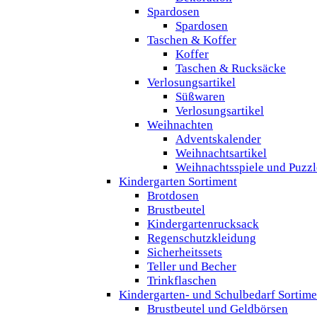
Spardosen
Spardosen
Taschen & Koffer
Koffer
Taschen & Rucksäcke
Verlosungsartikel
Süßwaren
Verlosungsartikel
Weihnachten
Adventskalender
Weihnachtsartikel
Weihnachtsspiele und Puzzl
Kindergarten Sortiment
Brotdosen
Brustbeutel
Kindergartenrucksack
Regenschutzkleidung
Sicherheitssets
Teller und Becher
Trinkflaschen
Kindergarten- und Schulbedarf Sortime
Brustbeutel und Geldbörsen