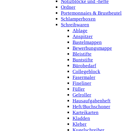
Notizblöcke und -hefte
Ordner
Portemonnaies & Brustbeutel
Schlamperboxen
Schreibwaren
Ablage
Anspitzer
Bastelmappen
Bewerbungsmappe
Bleistifte
Buntstifte
Bürobedarf
Collegeblock
Fasermaler
Fineliner
Füller
Gelroller
Hausaufgabenheft
Heft/Buchschoner
Karteikarten
Kladden
Kleber
Kugelschreiber