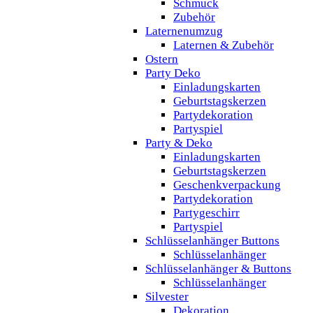
Schmuck
Zubehör
Laternenumzug
Laternen & Zubehör
Ostern
Party Deko
Einladungskarten
Geburtstagskerzen
Partydekoration
Partyspiel
Party & Deko
Einladungskarten
Geburtstagskerzen
Geschenkverpackung
Partydekoration
Partygeschirr
Partyspiel
Schlüsselanhänger Buttons
Schlüsselanhänger
Schlüsselanhänger & Buttons
Schlüsselanhänger
Silvester
Dekoration