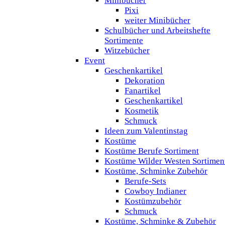
Minibücher
Pixi
weiter Minibücher
Schulbücher und Arbeitshefte
Sortimente
Witzebücher
Event
Geschenkartikel
Dekoration
Fanartikel
Geschenkartikel
Kosmetik
Schmuck
Ideen zum Valentinstag
Kostüme
Kostüme Berufe Sortiment
Kostüme Wilder Westen Sortimen
Kostüme, Schminke Zubehör
Berufe-Sets
Cowboy Indianer
Kostümzubehör
Schmuck
Kostüme, Schminke & Zubehör