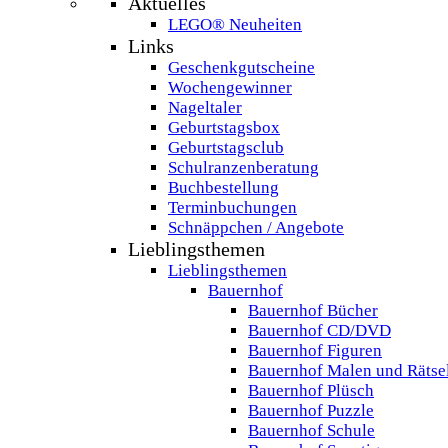
Aktuelles
LEGO® Neuheiten
Links
Geschenkgutscheine
Wochengewinner
Nageltaler
Geburtstagsbox
Geburtstagsclub
Schulranzenberatung
Buchbestellung
Terminbuchungen
Schnäppchen / Angebote
Lieblingsthemen
Lieblingsthemen
Bauernhof
Bauernhof Bücher
Bauernhof CD/DVD
Bauernhof Figuren
Bauernhof Malen und Rätse
Bauernhof Plüsch
Bauernhof Puzzle
Bauernhof Schule