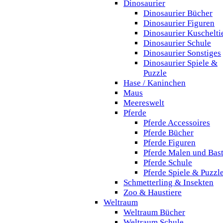
Dinosaurier
Dinosaurier Bücher
Dinosaurier Figuren
Dinosaurier Kuschelti
Dinosaurier Schule
Dinosaurier Sonstiges
Dinosaurier Spiele &
Puzzle
Hase / Kaninchen
Maus
Meereswelt
Pferde
Pferde Accessoires
Pferde Bücher
Pferde Figuren
Pferde Malen und Bas
Pferde Schule
Pferde Spiele & Puzzl
Schmetterling & Insekten
Zoo & Haustiere
Weltraum
Weltraum Bücher
Weltraum Schule