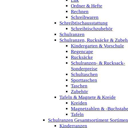
Lük
Ordner & Hefte
Rechnen
Schreibwaren
Schreibtischausstattung
Schreibtischzubehör
Schulranzen
Schulranzen, Rucksäcke & Zubeh
Kindergarten & Vorschule
Regencape
Rucksäcke
Schulranzen- & Rucksack-
Sonderpreise
Schultaschen
Sporttaschen
Taschen
Zubehör
Tafeln & Magnete & Kreide
Kreiden
Magnetzahlen & -Buchstab
Tafeln
Schulranzen Gesamtsortiment Sortimen
Kinderranzen