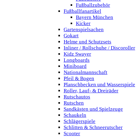
Fußballzubehör
Fußballfanartikel
Bayern München
Kicker
Gartenspielsachen
Gokart
Helme und Schutzsets
Inliner / Rollschuhe / Discoroller
Kidz Swayer
Longboards
Miniboard
Nationalmannschaft
Pfeil & Bogen
Planschbecken und Wasserspiele
Roller, Lauf- & Dreiräder
Rutschautos
Rutschen
Sandkästen und Spielzeuge
Schaukeln
Schlägerspiele
Schlitten & Schneerutscher
Scooter