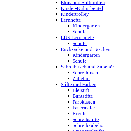
Etuis und Stifterollen
Kinder-Kulturbeutel
Kindertrolley
Lernhefte
Kindergarten
Schule
LÜK Lernspiele
Schule
Rucksäcke und Taschen
Kindergarten
Schule
Schreibtisch und Zubehör
Schreibtisch
Zubehör
Stifte und Farben
Bleistift
Buntstifte
Farbkästen
Fasermaler
Kreide
Schreibstifte
Schreibzubehör