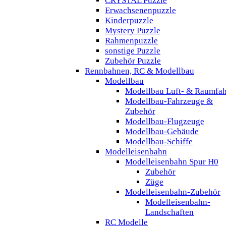
CRYSTAL Puzzle
Erwachsenenpuzzle
Kinderpuzzle
Mystery Puzzle
Rahmenpuzzle
sonstige Puzzle
Zubehör Puzzle
Rennbahnen, RC & Modellbau
Modellbau
Modellbau Luft- & Raumfah
Modellbau-Fahrzeuge &
Zubehör
Modellbau-Flugzeuge
Modellbau-Gebäude
Modellbau-Schiffe
Modelleisenbahn
Modelleisenbahn Spur H0
Zubehör
Züge
Modelleisenbahn-Zubehör
Modelleisenbahn-
Landschaften
RC Modelle