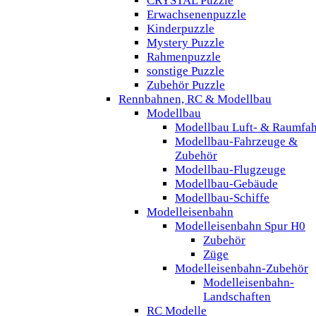
CRYSTAL Puzzle
Erwachsenenpuzzle
Kinderpuzzle
Mystery Puzzle
Rahmenpuzzle
sonstige Puzzle
Zubehör Puzzle
Rennbahnen, RC & Modellbau
Modellbau
Modellbau Luft- & Raumfah
Modellbau-Fahrzeuge &
Zubehör
Modellbau-Flugzeuge
Modellbau-Gebäude
Modellbau-Schiffe
Modelleisenbahn
Modelleisenbahn Spur H0
Zubehör
Züge
Modelleisenbahn-Zubehör
Modelleisenbahn-
Landschaften
RC Modelle