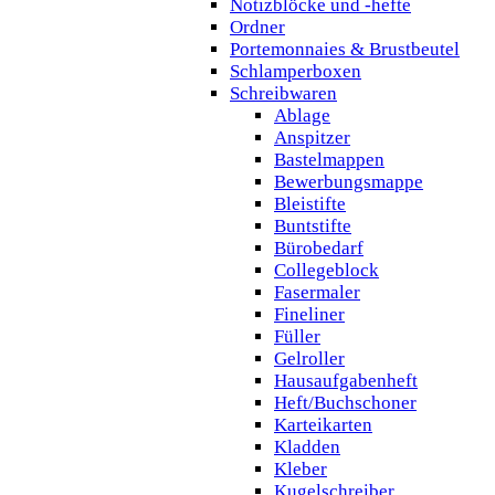
Notizblöcke und -hefte
Ordner
Portemonnaies & Brustbeutel
Schlamperboxen
Schreibwaren
Ablage
Anspitzer
Bastelmappen
Bewerbungsmappe
Bleistifte
Buntstifte
Bürobedarf
Collegeblock
Fasermaler
Fineliner
Füller
Gelroller
Hausaufgabenheft
Heft/Buchschoner
Karteikarten
Kladden
Kleber
Kugelschreiber