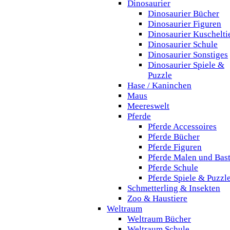
Dinosaurier
Dinosaurier Bücher
Dinosaurier Figuren
Dinosaurier Kuschelti
Dinosaurier Schule
Dinosaurier Sonstiges
Dinosaurier Spiele &
Puzzle
Hase / Kaninchen
Maus
Meereswelt
Pferde
Pferde Accessoires
Pferde Bücher
Pferde Figuren
Pferde Malen und Bas
Pferde Schule
Pferde Spiele & Puzzl
Schmetterling & Insekten
Zoo & Haustiere
Weltraum
Weltraum Bücher
Weltraum Schule