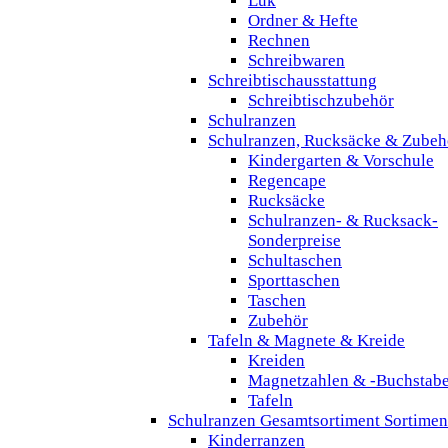
Lük
Ordner & Hefte
Rechnen
Schreibwaren
Schreibtischausstattung
Schreibtischzubehör
Schulranzen
Schulranzen, Rucksäcke & Zubeh
Kindergarten & Vorschule
Regencape
Rucksäcke
Schulranzen- & Rucksack-
Sonderpreise
Schultaschen
Sporttaschen
Taschen
Zubehör
Tafeln & Magnete & Kreide
Kreiden
Magnetzahlen & -Buchstab
Tafeln
Schulranzen Gesamtsortiment Sortimen
Kinderranzen