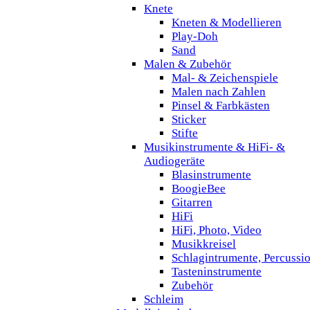
Knete
Kneten & Modellieren
Play-Doh
Sand
Malen & Zubehör
Mal- & Zeichenspiele
Malen nach Zahlen
Pinsel & Farbkästen
Sticker
Stifte
Musikinstrumente & HiFi- &
Audiogeräte
Blasinstrumente
BoogieBee
Gitarren
HiFi
HiFi, Photo, Video
Musikkreisel
Schlagintrumente, Percussi
Tasteninstrumente
Zubehör
Schleim