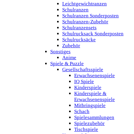
Leichtgewichtranzen
Schulranzen
Schulranzen Sonderposten
Schulranzen-Zubehör
Schulranzensets
Schulrucksack Sonderposten
Schulrucksäcke
Zubehör
Sonstiges
Anime
Spiele & Puzzle
Gesellschaftsspiele
Erwachsenenspiele
IQ Spiele
Kinderspiele
Kinderspiele &
Erwachsenenspiele
Mitbringspiele
Schach
Spielesammlungen
Spielezubehör
Tischspiele