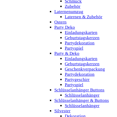
Schmuck
Zubehör
Laternenumzug
Laternen & Zubehör
Ostern
Party Deko
Einladungskarten
Geburtstagskerzen
Partydekoration
Partyspiel
Party & Deko
Einladungskarten
Geburtstagskerzen
Geschenkverpackung
Partydekoration
Partygeschirr
Partyspiel
Schlüsselanhänger Buttons
Schlüsselanhänger
Schlüsselanhänger & Buttons
Schlüsselanhänger
Silvester
Dekoration