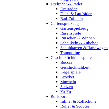
Dreiräder & Räder
Dreiräder
Fahr- & Laufräder
Rad-Zubehör
Gartenspielzeug
Gartenspielzeug
Rasenspiele
Rutschen & Wippen
Schaukeln & Zubehör
Schubkarren & Handwagen
Trampoline
Geschicklichkeitsspiele
Boccia
Geschicklichkeit
Kegelspiele
Krocket
Murmeln
Stelzen
Yo-Yo
Rollsport
Inliner & Rollschuhe
Roller & Scooter