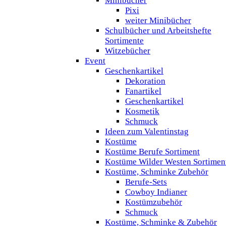
Minibücher
Pixi
weiter Minibücher
Schulbücher und Arbeitshefte
Sortimente
Witzebücher
Event
Geschenkartikel
Dekoration
Fanartikel
Geschenkartikel
Kosmetik
Schmuck
Ideen zum Valentinstag
Kostüme
Kostüme Berufe Sortiment
Kostüme Wilder Westen Sortimen
Kostüme, Schminke Zubehör
Berufe-Sets
Cowboy Indianer
Kostümzubehör
Schmuck
Kostüme, Schminke & Zubehör