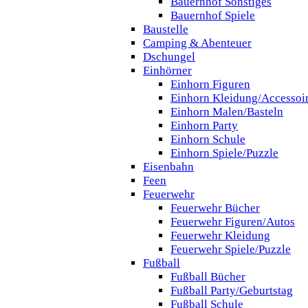
Bauernhof Sonstiges
Bauernhof Spiele
Baustelle
Camping & Abenteuer
Dschungel
Einhörner
Einhorn Figuren
Einhorn Kleidung/Accessoi
Einhorn Malen/Basteln
Einhorn Party
Einhorn Schule
Einhorn Spiele/Puzzle
Eisenbahn
Feen
Feuerwehr
Feuerwehr Bücher
Feuerwehr Figuren/Autos
Feuerwehr Kleidung
Feuerwehr Spiele/Puzzle
Fußball
Fußball Bücher
Fußball Party/Geburtstag
Fußball Schule