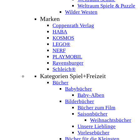
Weltraum Spiele & Puzzle
Wilder Westen
Marken
Coppenrath Verlag
HABA
KOSMOS
LEGO®
NERF
PLAYMOBIL
Ravensburger
Schleich®
Kategorien Spiel+Freizeit
Bücher
Babybücher
Baby-Alben
Bilderbücher
Bücher zum Film
Saisonbücher
Weihnachtsbücher
Unsere Lieblinge
Vorlesebücher
Bücher für die Kleinsten