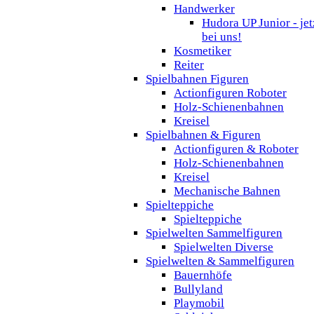
Handwerker
Hudora UP Junior - jet
bei uns!
Kosmetiker
Reiter
Spielbahnen Figuren
Actionfiguren Roboter
Holz-Schienenbahnen
Kreisel
Spielbahnen & Figuren
Actionfiguren & Roboter
Holz-Schienenbahnen
Kreisel
Mechanische Bahnen
Spielteppiche
Spielteppiche
Spielwelten Sammelfiguren
Spielwelten Diverse
Spielwelten & Sammelfiguren
Bauernhöfe
Bullyland
Playmobil