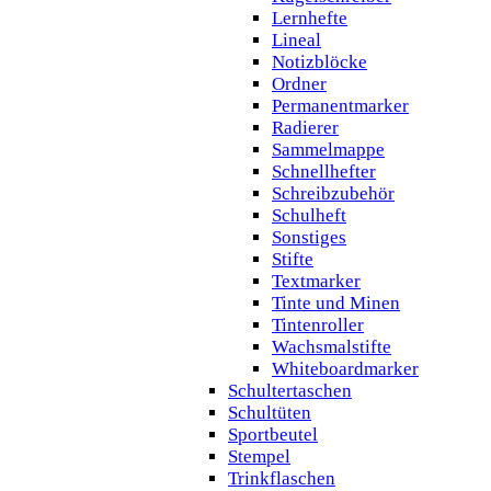
Lernhefte
Lineal
Notizblöcke
Ordner
Permanentmarker
Radierer
Sammelmappe
Schnellhefter
Schreibzubehör
Schulheft
Sonstiges
Stifte
Textmarker
Tinte und Minen
Tintenroller
Wachsmalstifte
Whiteboardmarker
Schultertaschen
Schultüten
Sportbeutel
Stempel
Trinkflaschen