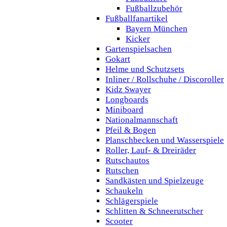
Fußballzubehör
Fußballfanartikel
Bayern München
Kicker
Gartenspielsachen
Gokart
Helme und Schutzsets
Inliner / Rollschuhe / Discoroller
Kidz Swayer
Longboards
Miniboard
Nationalmannschaft
Pfeil & Bogen
Planschbecken und Wasserspiele
Roller, Lauf- & Dreiräder
Rutschautos
Rutschen
Sandkästen und Spielzeuge
Schaukeln
Schlägerspiele
Schlitten & Schneerutscher
Scooter