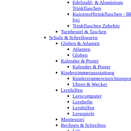
Edelstahl- & Aluminium
Trinkflaschen
Kunststofftrinkflaschen - B
frei
Trinkflaschen Zubehör
Turnbeutel & Taschen
Schule & Schreibwaren
Globen & Atlanten
Atlanten
Globen
Kalender & Poster
Kalender & Poster
Kinderzimmerausstattung
Kinderzimmereinrichtunge
Uhren & Wecker
Lernhilfen
Lerncomputer
Lernhefte
Lernhilfen
Lernspiele
Montessori
Rechnen & Schreiben