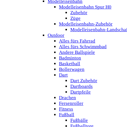
Modelleisenbahn
Modelleisenbahn Spur H0
Zubehör
Züge
Modelleisenbahn-Zubehör
Modelleisenbahn-Landscha
Outdoor
Alles fürs Fahrrad
Alles fürs Schwimmbad
Andere Ballspiele
Badminton
Basketball
Bollerwagen
Dart
Dart Zubehör
Dartboards
Dartpfeile
Drachen
Fersenroller
Fitness
Fußball
Fußbälle
Fußballtore