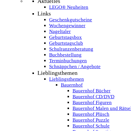
Aktuelles
LEGO® Neuheiten
Links
Geschenkgutscheine
Wochengewinner
Nageltaler
Geburtstagsbox
Geburtstagsclub
Schulranzenberatung
Buchbestellung
Terminbuchungen
Schnäppchen / Angebote
Lieblingsthemen
Lieblingsthemen
Bauernhof
Bauernhof Bücher
Bauernhof CD/DVD
Bauernhof Figuren
Bauernhof Malen und Rätse
Bauernhof Plüsch
Bauernhof Puzzle
Bauernhof Schule