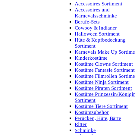
Accessoires Sortiment
Accessoires und
Karnevalsschminke
Berufe-Sets
Cowboy & Indianer
Halloween Sortiment
Hüte & Kopfbedeckung
Sortiment
Karnevals Make Up Sortime
Kinderkostüme
Kostüme Clowns Sortiment
Kostüme Fantasie Sortiment
Kostüme Filmrollen Sortime
Kostüme Ninja Sortiment
Kostüme Piraten Sortiment
Kostüme Prinzessin/Königi
Sortiment
Kostüme Tiere Sortiment
Kostümzubehör
Perücken, Hüte, Bärte
Ritter
Schminke