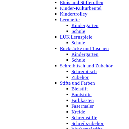
Etuis und Stifterollen
Kinder-Kulturbeutel
Kindertrolley
Lernhefte
Kindergarten
Schule
LÜK Lernspiele
Schule
Rucksäcke und Taschen
Kindergarten
Schule
Schreibtisch und Zubehör
Schreibtisch
Zubehör
Stifte und Farben
Bleistift
Buntstifte
Farbkästen
Fasermaler
Kreide
Schreibstifte
Schreibzubehör