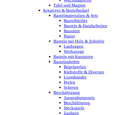
Wachsmalstifte
Tafel und Magnet
Kreatives & Bastelbedarf
Bastelmaterialien & Sets
Bastelbücher
Basteln & Handarbeiten
Bausätze
Papier
Basteln mit Holz & Zubehör
Laubsägen
Werkzeuge
Basteln mit Kastanien
Bastelzubehör
Bügelperlen
Klebstoffe & Diverses
Loombänder
Perlen
Scheren
Beschäftigung
Ausgrabungssets
Beschäftigung
Steckspiele
Zaubern