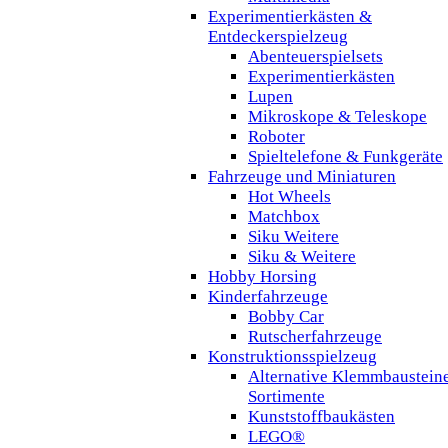
Experimentierkästen &
Entdeckerspielzeug
Abenteuerspielsets
Experimentierkästen
Lupen
Mikroskope & Teleskope
Roboter
Spieltelefone & Funkgeräte
Fahrzeuge und Miniaturen
Hot Wheels
Matchbox
Siku Weitere
Siku & Weitere
Hobby Horsing
Kinderfahrzeuge
Bobby Car
Rutscherfahrzeuge
Konstruktionsspielzeug
Alternative Klemmbaustein
Sortimente
Kunststoffbaukästen
LEGO®