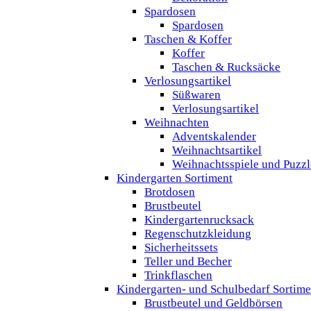
Spardosen
Spardosen
Taschen & Koffer
Koffer
Taschen & Rucksäcke
Verlosungsartikel
Süßwaren
Verlosungsartikel
Weihnachten
Adventskalender
Weihnachtsartikel
Weihnachtsspiele und Puzzl
Kindergarten Sortiment
Brotdosen
Brustbeutel
Kindergartenrucksack
Regenschutzkleidung
Sicherheitssets
Teller und Becher
Trinkflaschen
Kindergarten- und Schulbedarf Sortime
Brustbeutel und Geldbörsen