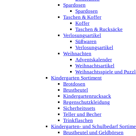
Spardosen
Spardosen
Taschen & Koffer
Koffer
Taschen & Rucksäcke
Verlosungsartikel
Süßwaren
Verlosungsartikel
Weihnachten
Adventskalender
Weihnachtsartikel
Weihnachtsspiele und Puzzl
Kindergarten Sortiment
Brotdosen
Brustbeutel
Kindergartenrucksack
Regenschutzkleidung
Sicherheitssets
Teller und Becher
Trinkflaschen
Kindergarten- und Schulbedarf Sortime
Brustbeutel und Geldbörsen