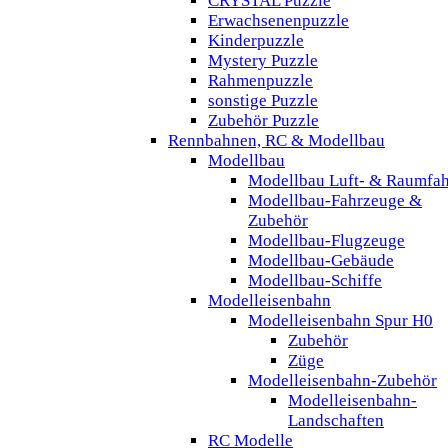
CRYSTAL Puzzle
Erwachsenenpuzzle
Kinderpuzzle
Mystery Puzzle
Rahmenpuzzle
sonstige Puzzle
Zubehör Puzzle
Rennbahnen, RC & Modellbau
Modellbau
Modellbau Luft- & Raumfah
Modellbau-Fahrzeuge &
Zubehör
Modellbau-Flugzeuge
Modellbau-Gebäude
Modellbau-Schiffe
Modelleisenbahn
Modelleisenbahn Spur H0
Zubehör
Züge
Modelleisenbahn-Zubehör
Modelleisenbahn-
Landschaften
RC Modelle