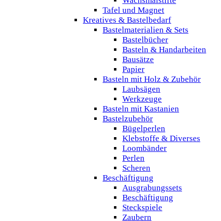
Wachsmalstifte
Tafel und Magnet
Kreatives & Bastelbedarf
Bastelmaterialien & Sets
Bastelbücher
Basteln & Handarbeiten
Bausätze
Papier
Basteln mit Holz & Zubehör
Laubsägen
Werkzeuge
Basteln mit Kastanien
Bastelzubehör
Bügelperlen
Klebstoffe & Diverses
Loombänder
Perlen
Scheren
Beschäftigung
Ausgrabungssets
Beschäftigung
Steckspiele
Zaubern