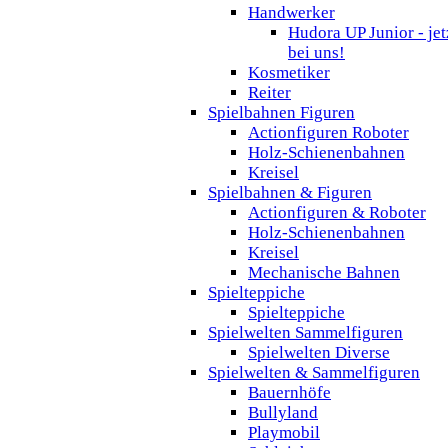
Handwerker
Hudora UP Junior - jet
bei uns!
Kosmetiker
Reiter
Spielbahnen Figuren
Actionfiguren Roboter
Holz-Schienenbahnen
Kreisel
Spielbahnen & Figuren
Actionfiguren & Roboter
Holz-Schienenbahnen
Kreisel
Mechanische Bahnen
Spielteppiche
Spielteppiche
Spielwelten Sammelfiguren
Spielwelten Diverse
Spielwelten & Sammelfiguren
Bauernhöfe
Bullyland
Playmobil