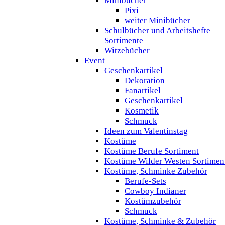
Minibücher
Pixi
weiter Minibücher
Schulbücher und Arbeitshefte
Sortimente
Witzebücher
Event
Geschenkartikel
Dekoration
Fanartikel
Geschenkartikel
Kosmetik
Schmuck
Ideen zum Valentinstag
Kostüme
Kostüme Berufe Sortiment
Kostüme Wilder Westen Sortimen
Kostüme, Schminke Zubehör
Berufe-Sets
Cowboy Indianer
Kostümzubehör
Schmuck
Kostüme, Schminke & Zubehör