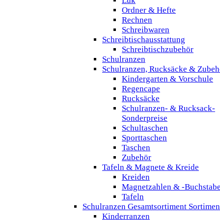
Lük
Ordner & Hefte
Rechnen
Schreibwaren
Schreibtischausstattung
Schreibtischzubehör
Schulranzen
Schulranzen, Rucksäcke & Zubeh
Kindergarten & Vorschule
Regencape
Rucksäcke
Schulranzen- & Rucksack-
Sonderpreise
Schultaschen
Sporttaschen
Taschen
Zubehör
Tafeln & Magnete & Kreide
Kreiden
Magnetzahlen & -Buchstab
Tafeln
Schulranzen Gesamtsortiment Sortimen
Kinderranzen