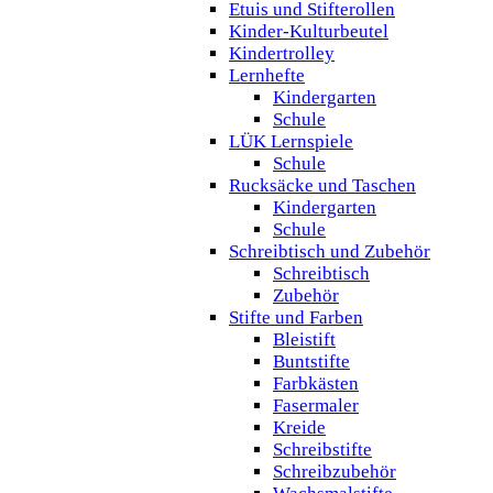
Etuis und Stifterollen
Kinder-Kulturbeutel
Kindertrolley
Lernhefte
Kindergarten
Schule
LÜK Lernspiele
Schule
Rucksäcke und Taschen
Kindergarten
Schule
Schreibtisch und Zubehör
Schreibtisch
Zubehör
Stifte und Farben
Bleistift
Buntstifte
Farbkästen
Fasermaler
Kreide
Schreibstifte
Schreibzubehör