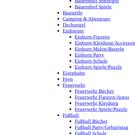
Bauernhof Sonstiges
Bauernhof Spiele
Baustelle
Camping & Abenteuer
Dschungel
Einhörner
Einhorn Figuren
Einhorn Kleidung/Accessoi
Einhorn Malen/Basteln
Einhorn Party
Einhorn Schule
Einhorn Spiele/Puzzle
Eisenbahn
Feen
Feuerwehr
Feuerwehr Bücher
Feuerwehr Figuren/Autos
Feuerwehr Kleidung
Feuerwehr Spiele/Puzzle
Fußball
Fußball Bücher
Fußball Party/Geburtstag
Fußball Schule