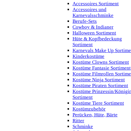
Accessoires Sortiment
Accessoires und
Karnevalsschminke
Berufe-Sets
Cowboy & Indianer
Halloween Sortiment
Hüte & Kopfbedeckung
Sortiment
Karnevals Make Up Sortime
Kinderkostüme
Kostüme Clowns Sortiment
Kostüme Fantasie Sortiment
Kostüme Filmrollen Sortime
Kostüme Ninja Sortiment
Kostüme Piraten Sortiment
Kostüme Prinzessin/Königi
Sortiment
Kostüme Tiere Sortiment
Kostümzubehör
Perücken, Hüte, Bärte
Ritter
Schminke