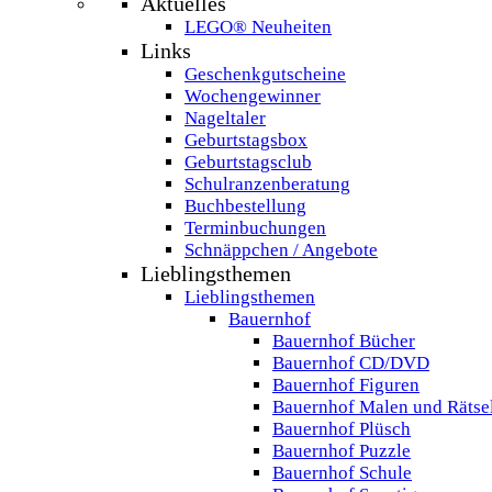
Aktuelles
LEGO® Neuheiten
Links
Geschenkgutscheine
Wochengewinner
Nageltaler
Geburtstagsbox
Geburtstagsclub
Schulranzenberatung
Buchbestellung
Terminbuchungen
Schnäppchen / Angebote
Lieblingsthemen
Lieblingsthemen
Bauernhof
Bauernhof Bücher
Bauernhof CD/DVD
Bauernhof Figuren
Bauernhof Malen und Rätse
Bauernhof Plüsch
Bauernhof Puzzle
Bauernhof Schule