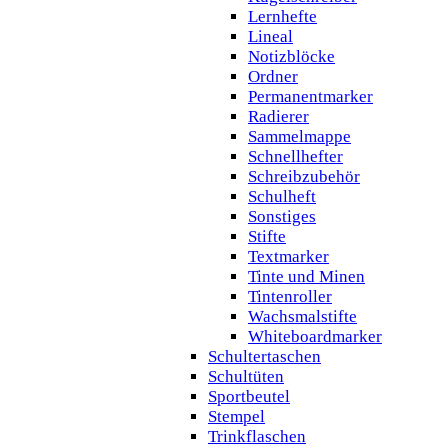
Lernhefte
Lineal
Notizblöcke
Ordner
Permanentmarker
Radierer
Sammelmappe
Schnellhefter
Schreibzubehör
Schulheft
Sonstiges
Stifte
Textmarker
Tinte und Minen
Tintenroller
Wachsmalstifte
Whiteboardmarker
Schultertaschen
Schultüten
Sportbeutel
Stempel
Trinkflaschen