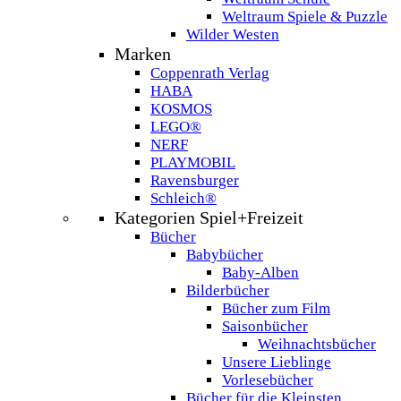
Weltraum Spiele & Puzzle
Wilder Westen
Marken
Coppenrath Verlag
HABA
KOSMOS
LEGO®
NERF
PLAYMOBIL
Ravensburger
Schleich®
Kategorien Spiel+Freizeit
Bücher
Babybücher
Baby-Alben
Bilderbücher
Bücher zum Film
Saisonbücher
Weihnachtsbücher
Unsere Lieblinge
Vorlesebücher
Bücher für die Kleinsten