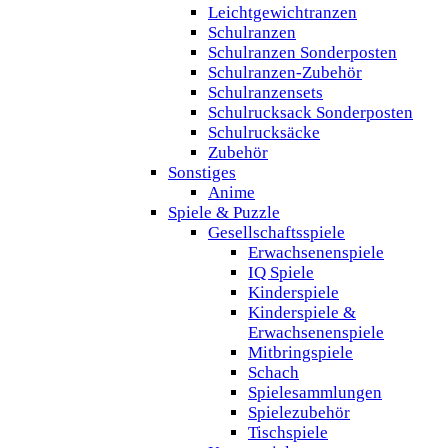
Leichtgewichtranzen
Schulranzen
Schulranzen Sonderposten
Schulranzen-Zubehör
Schulranzensets
Schulrucksack Sonderposten
Schulrucksäcke
Zubehör
Sonstiges
Anime
Spiele & Puzzle
Gesellschaftsspiele
Erwachsenenspiele
IQ Spiele
Kinderspiele
Kinderspiele &
Erwachsenenspiele
Mitbringspiele
Schach
Spielesammlungen
Spielezubehör
Tischspiele