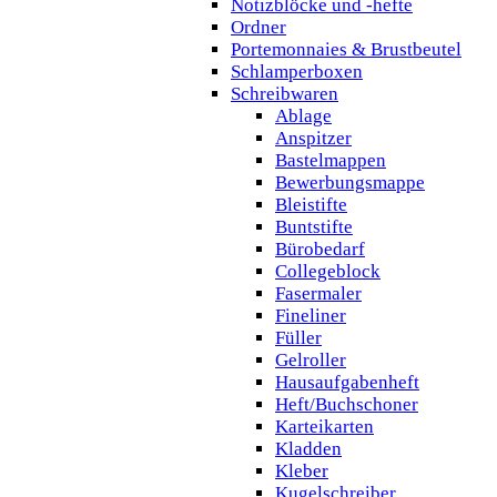
Notizblöcke und -hefte
Ordner
Portemonnaies & Brustbeutel
Schlamperboxen
Schreibwaren
Ablage
Anspitzer
Bastelmappen
Bewerbungsmappe
Bleistifte
Buntstifte
Bürobedarf
Collegeblock
Fasermaler
Fineliner
Füller
Gelroller
Hausaufgabenheft
Heft/Buchschoner
Karteikarten
Kladden
Kleber
Kugelschreiber