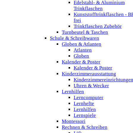
Edelstahl- & Aluminium
Trinkflaschen
Kunststofftrinkflaschen - B
frei
Trinkflaschen Zubehör
Turnbeutel & Taschen
Schule & Schreibwaren
Globen & Atlanten
Atlanten
Globen
Kalender & Poster
Kalender & Poster
Kinderzimmerausstattung
Kinderzimmereinrichtunge
Uhren & Wecker
Lernhilfen
Lerncomputer
Lernhefte
Lernhilfen
Lernspiele
Montessori
Rechnen & Schreiben