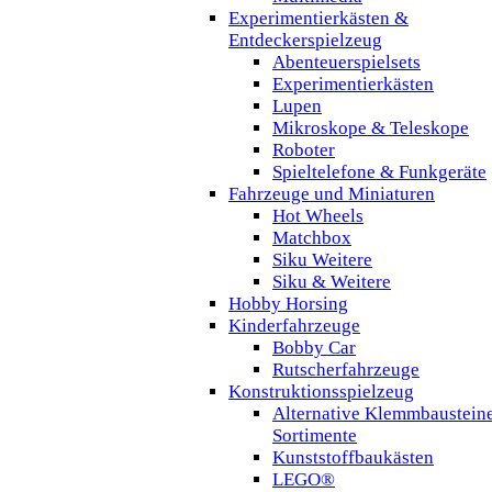
Experimentierkästen &
Entdeckerspielzeug
Abenteuerspielsets
Experimentierkästen
Lupen
Mikroskope & Teleskope
Roboter
Spieltelefone & Funkgeräte
Fahrzeuge und Miniaturen
Hot Wheels
Matchbox
Siku Weitere
Siku & Weitere
Hobby Horsing
Kinderfahrzeuge
Bobby Car
Rutscherfahrzeuge
Konstruktionsspielzeug
Alternative Klemmbaustein
Sortimente
Kunststoffbaukästen
LEGO®