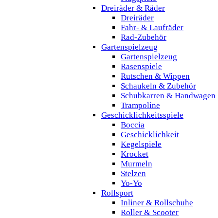
Dreiräder & Räder
Dreiräder
Fahr- & Laufräder
Rad-Zubehör
Gartenspielzeug
Gartenspielzeug
Rasenspiele
Rutschen & Wippen
Schaukeln & Zubehör
Schubkarren & Handwagen
Trampoline
Geschicklichkeitsspiele
Boccia
Geschicklichkeit
Kegelspiele
Krocket
Murmeln
Stelzen
Yo-Yo
Rollsport
Inliner & Rollschuhe
Roller & Scooter