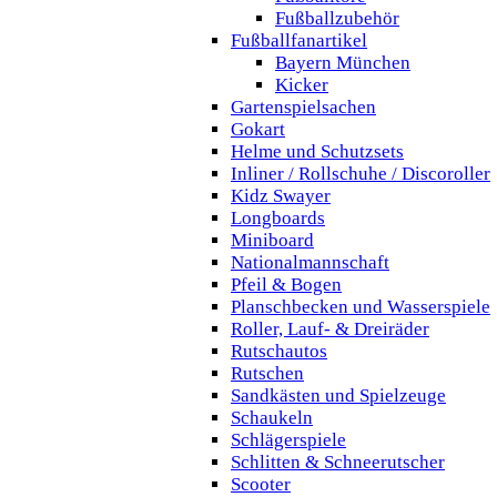
Fußballzubehör
Fußballfanartikel
Bayern München
Kicker
Gartenspielsachen
Gokart
Helme und Schutzsets
Inliner / Rollschuhe / Discoroller
Kidz Swayer
Longboards
Miniboard
Nationalmannschaft
Pfeil & Bogen
Planschbecken und Wasserspiele
Roller, Lauf- & Dreiräder
Rutschautos
Rutschen
Sandkästen und Spielzeuge
Schaukeln
Schlägerspiele
Schlitten & Schneerutscher
Scooter