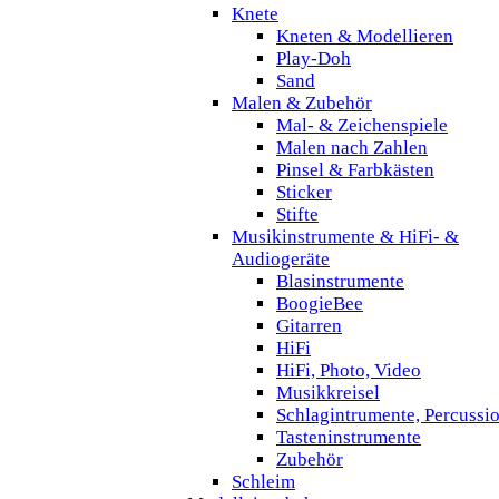
Knete
Kneten & Modellieren
Play-Doh
Sand
Malen & Zubehör
Mal- & Zeichenspiele
Malen nach Zahlen
Pinsel & Farbkästen
Sticker
Stifte
Musikinstrumente & HiFi- &
Audiogeräte
Blasinstrumente
BoogieBee
Gitarren
HiFi
HiFi, Photo, Video
Musikkreisel
Schlagintrumente, Percussi
Tasteninstrumente
Zubehör
Schleim