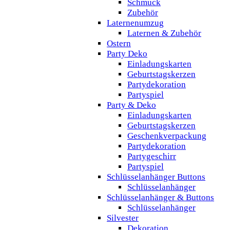
Schmuck
Zubehör
Laternenumzug
Laternen & Zubehör
Ostern
Party Deko
Einladungskarten
Geburtstagskerzen
Partydekoration
Partyspiel
Party & Deko
Einladungskarten
Geburtstagskerzen
Geschenkverpackung
Partydekoration
Partygeschirr
Partyspiel
Schlüsselanhänger Buttons
Schlüsselanhänger
Schlüsselanhänger & Buttons
Schlüsselanhänger
Silvester
Dekoration