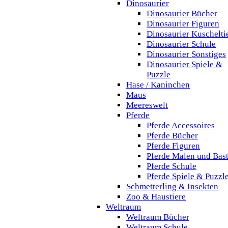
Dinosaurier
Dinosaurier Bücher
Dinosaurier Figuren
Dinosaurier Kuschelti
Dinosaurier Schule
Dinosaurier Sonstiges
Dinosaurier Spiele &
Puzzle
Hase / Kaninchen
Maus
Meereswelt
Pferde
Pferde Accessoires
Pferde Bücher
Pferde Figuren
Pferde Malen und Bas
Pferde Schule
Pferde Spiele & Puzzl
Schmetterling & Insekten
Zoo & Haustiere
Weltraum
Weltraum Bücher
Weltraum Schule