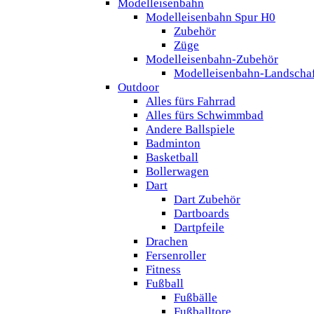
Modelleisenbahn
Modelleisenbahn Spur H0
Zubehör
Züge
Modelleisenbahn-Zubehör
Modelleisenbahn-Landscha
Outdoor
Alles fürs Fahrrad
Alles fürs Schwimmbad
Andere Ballspiele
Badminton
Basketball
Bollerwagen
Dart
Dart Zubehör
Dartboards
Dartpfeile
Drachen
Fersenroller
Fitness
Fußball
Fußbälle
Fußballtore