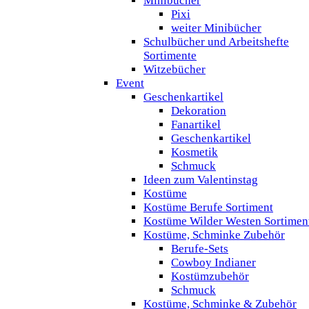
Minibücher
Pixi
weiter Minibücher
Schulbücher und Arbeitshefte
Sortimente
Witzebücher
Event
Geschenkartikel
Dekoration
Fanartikel
Geschenkartikel
Kosmetik
Schmuck
Ideen zum Valentinstag
Kostüme
Kostüme Berufe Sortiment
Kostüme Wilder Westen Sortimen
Kostüme, Schminke Zubehör
Berufe-Sets
Cowboy Indianer
Kostümzubehör
Schmuck
Kostüme, Schminke & Zubehör