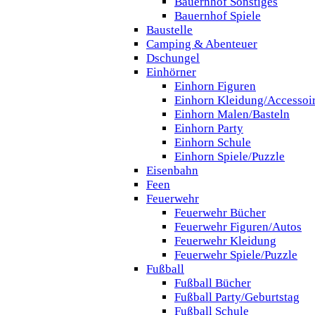
Bauernhof Sonstiges
Bauernhof Spiele
Baustelle
Camping & Abenteuer
Dschungel
Einhörner
Einhorn Figuren
Einhorn Kleidung/Accessoi
Einhorn Malen/Basteln
Einhorn Party
Einhorn Schule
Einhorn Spiele/Puzzle
Eisenbahn
Feen
Feuerwehr
Feuerwehr Bücher
Feuerwehr Figuren/Autos
Feuerwehr Kleidung
Feuerwehr Spiele/Puzzle
Fußball
Fußball Bücher
Fußball Party/Geburtstag
Fußball Schule