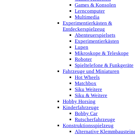
Games & Konsolen
Lerncomputer
Multimedia
Experimentierkästen &
Entdeckerspielzeug
Abenteuerspielsets
Experimentierkästen
Lupen
Mikroskope & Teleskope
Roboter
Spieltelefone & Funkgeräte
Fahrzeuge und Miniaturen
Hot Wheels
Matchbox
Siku Weitere
Siku & Weitere
Hobby Horsing
Kinderfahrzeuge
Bobby Car
Rutscherfahrzeuge
Konstruktionsspielzeug
Alternative Klemmbaustein