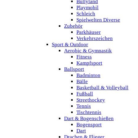
Bullyland
Playmobil
Schleich
Spielwelten Diverse
Zubehör
Parkhäuser
Verkehrszeichen
Sport & Outdoor
Aerobic & Gymnastik
Fitness
Kampfsport
Ballsport
Badminton
Bälle
Basketball & Volleyball
Fußball
Streethockey
Tennis
Tischtennis
Dart & Bogenschießen
Bogensport
Dart
Drachen & Flieger