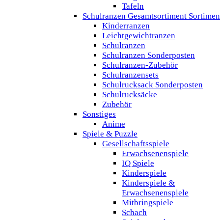
Tafeln
Schulranzen Gesamtsortiment Sortimen
Kinderranzen
Leichtgewichtranzen
Schulranzen
Schulranzen Sonderposten
Schulranzen-Zubehör
Schulranzensets
Schulrucksack Sonderposten
Schulrucksäcke
Zubehör
Sonstiges
Anime
Spiele & Puzzle
Gesellschaftsspiele
Erwachsenenspiele
IQ Spiele
Kinderspiele
Kinderspiele &
Erwachsenenspiele
Mitbringspiele
Schach