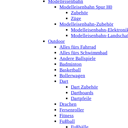
Modelleisenbahn
Modelleisenbahn Spur H0
Zubehör
Züge
Modelleisenbahn-Zubehör
Modelleisenbahn-Elektroni
Modelleisenbahn-Landscha
Outdoor
Alles fürs Fahrrad
Alles fürs Schwimmbad
Andere Ballspiele
Badminton
Basketball
Bollerwagen
Dart
Dart Zubehör
Dartboards
Dartpfeile
Drachen
Fersenroller
Fitness
Fußball
Fußbälle