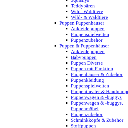
Squishys
Teddybären
Wild- Waldtiere
Wild- & Waldtiere
Puppen Puppenhäuser
Ankleidepuppen
Puppenspielwelten
Puppenzubehör
Puppen & Puppenhäuser
Ankleidepuppen
Babypuppen
Puppen Diverse
Puppen mit Funktion
Puppenhäuser & Zubehör
Puppenkleidung
Puppenspielwelten
Puppentheater & Handpupp
Puppenwagen & -buggys
Puppenwagen & -buggys,
Puppenmöbel
Puppenzubehör
Schminkköpfe & Zubehör
Stoffpuppen