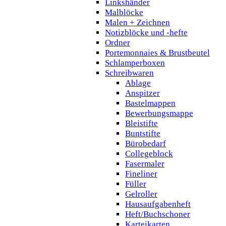
Linkshänder
Malblöcke
Malen + Zeichnen
Notizblöcke und -hefte
Ordner
Portemonnaies & Brustbeutel
Schlamperboxen
Schreibwaren
Ablage
Anspitzer
Bastelmappen
Bewerbungsmappe
Bleistifte
Buntstifte
Bürobedarf
Collegeblock
Fasermaler
Fineliner
Füller
Gelroller
Hausaufgabenheft
Heft/Buchschoner
Karteikarten