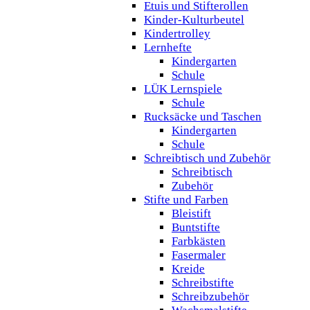
Etuis und Stifterollen
Kinder-Kulturbeutel
Kindertrolley
Lernhefte
Kindergarten
Schule
LÜK Lernspiele
Schule
Rucksäcke und Taschen
Kindergarten
Schule
Schreibtisch und Zubehör
Schreibtisch
Zubehör
Stifte und Farben
Bleistift
Buntstifte
Farbkästen
Fasermaler
Kreide
Schreibstifte
Schreibzubehör