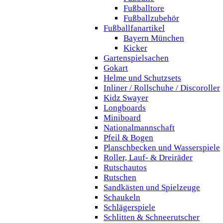
Fußballtore
Fußballzubehör
Fußballfanartikel
Bayern München
Kicker
Gartenspielsachen
Gokart
Helme und Schutzsets
Inliner / Rollschuhe / Discoroller
Kidz Swayer
Longboards
Miniboard
Nationalmannschaft
Pfeil & Bogen
Planschbecken und Wasserspiele
Roller, Lauf- & Dreiräder
Rutschautos
Rutschen
Sandkästen und Spielzeuge
Schaukeln
Schlägerspiele
Schlitten & Schneerutscher