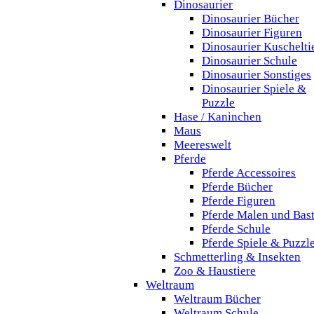
Dinosaurier
Dinosaurier Bücher
Dinosaurier Figuren
Dinosaurier Kuschelti
Dinosaurier Schule
Dinosaurier Sonstiges
Dinosaurier Spiele &
Puzzle
Hase / Kaninchen
Maus
Meereswelt
Pferde
Pferde Accessoires
Pferde Bücher
Pferde Figuren
Pferde Malen und Bas
Pferde Schule
Pferde Spiele & Puzzl
Schmetterling & Insekten
Zoo & Haustiere
Weltraum
Weltraum Bücher
Weltraum Schule