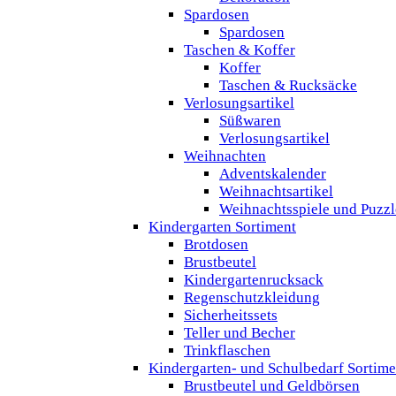
Spardosen
Spardosen
Taschen & Koffer
Koffer
Taschen & Rucksäcke
Verlosungsartikel
Süßwaren
Verlosungsartikel
Weihnachten
Adventskalender
Weihnachtsartikel
Weihnachtsspiele und Puzzl
Kindergarten Sortiment
Brotdosen
Brustbeutel
Kindergartenrucksack
Regenschutzkleidung
Sicherheitssets
Teller und Becher
Trinkflaschen
Kindergarten- und Schulbedarf Sortime
Brustbeutel und Geldbörsen