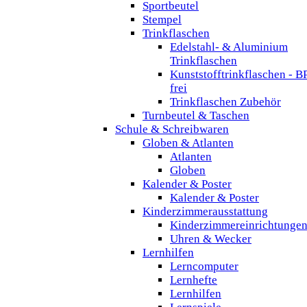
Sportbeutel
Stempel
Trinkflaschen
Edelstahl- & Aluminium
Trinkflaschen
Kunststofftrinkflaschen - B
frei
Trinkflaschen Zubehör
Turnbeutel & Taschen
Schule & Schreibwaren
Globen & Atlanten
Atlanten
Globen
Kalender & Poster
Kalender & Poster
Kinderzimmerausstattung
Kinderzimmereinrichtunge
Uhren & Wecker
Lernhilfen
Lerncomputer
Lernhefte
Lernhilfen