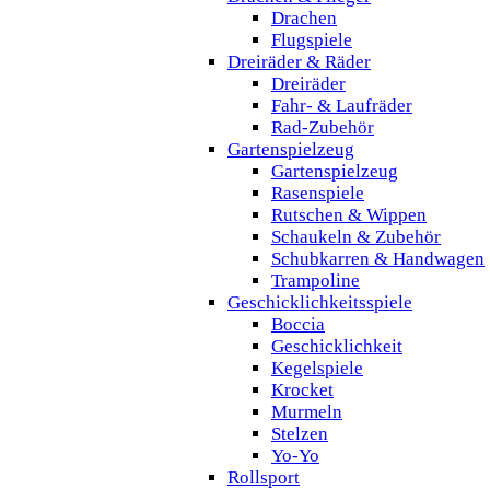
Drachen
Flugspiele
Dreiräder & Räder
Dreiräder
Fahr- & Laufräder
Rad-Zubehör
Gartenspielzeug
Gartenspielzeug
Rasenspiele
Rutschen & Wippen
Schaukeln & Zubehör
Schubkarren & Handwagen
Trampoline
Geschicklichkeitsspiele
Boccia
Geschicklichkeit
Kegelspiele
Krocket
Murmeln
Stelzen
Yo-Yo
Rollsport