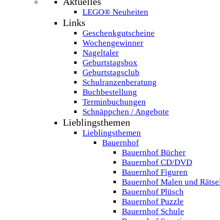
Aktuelles
LEGO® Neuheiten
Links
Geschenkgutscheine
Wochengewinner
Nageltaler
Geburtstagsbox
Geburtstagsclub
Schulranzenberatung
Buchbestellung
Terminbuchungen
Schnäppchen / Angebote
Lieblingsthemen
Lieblingsthemen
Bauernhof
Bauernhof Bücher
Bauernhof CD/DVD
Bauernhof Figuren
Bauernhof Malen und Rätse
Bauernhof Plüsch
Bauernhof Puzzle
Bauernhof Schule