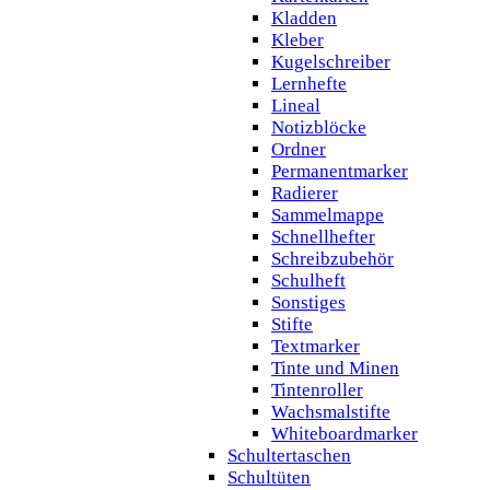
Kladden
Kleber
Kugelschreiber
Lernhefte
Lineal
Notizblöcke
Ordner
Permanentmarker
Radierer
Sammelmappe
Schnellhefter
Schreibzubehör
Schulheft
Sonstiges
Stifte
Textmarker
Tinte und Minen
Tintenroller
Wachsmalstifte
Whiteboardmarker
Schultertaschen
Schultüten