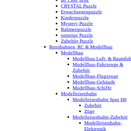
ab 1500 Teile
CRYSTAL Puzzle
Erwachsenenpuzzle
Kinderpuzzle
Mystery Puzzle
Rahmenpuzzle
sonstige Puzzle
Zubehör Puzzle
Rennbahnen, RC & Modellbau
Modellbau
Modellbau Luft- & Raumfah
Modellbau-Fahrzeuge &
Zubehör
Modellbau-Flugzeuge
Modellbau-Gebäude
Modellbau-Schiffe
Modelleisenbahn
Modelleisenbahn Spur H0
Zubehör
Züge
Modelleisenbahn-Zubehör
Modelleisenbahn-
Elektronik