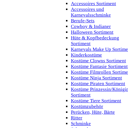
Accessoires Sortiment
Accessoires und
Karnevalsschminke
Berufe-Sets
Cowboy & Indianer
Halloween Sortiment
Hüte & Kopfbedeckung
Sortiment
Karnevals Make Up Sortime
Kinderkostüme
Kostüme Clowns Sortiment
Kostüme Fantasie Sortiment
Kostüme Filmrollen Sortime
Kostüme Ninja Sortiment
Kostüme Piraten Sortiment
Kostüme Prinzessin/Königi
Sortiment
Kostüme Tiere Sortiment
Kostümzubehör
Perücken, Hüte, Bärte
Ritter
Schminke