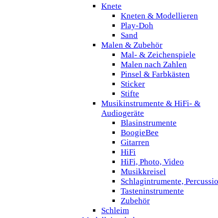
Knete
Kneten & Modellieren
Play-Doh
Sand
Malen & Zubehör
Mal- & Zeichenspiele
Malen nach Zahlen
Pinsel & Farbkästen
Sticker
Stifte
Musikinstrumente & HiFi- &
Audiogeräte
Blasinstrumente
BoogieBee
Gitarren
HiFi
HiFi, Photo, Video
Musikkreisel
Schlagintrumente, Percussi
Tasteninstrumente
Zubehör
Schleim