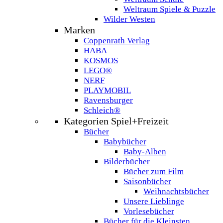
Weltraum Spiele & Puzzle
Wilder Westen
Marken
Coppenrath Verlag
HABA
KOSMOS
LEGO®
NERF
PLAYMOBIL
Ravensburger
Schleich®
Kategorien Spiel+Freizeit
Bücher
Babybücher
Baby-Alben
Bilderbücher
Bücher zum Film
Saisonbücher
Weihnachtsbücher
Unsere Lieblinge
Vorlesebücher
Bücher für die Kleinsten