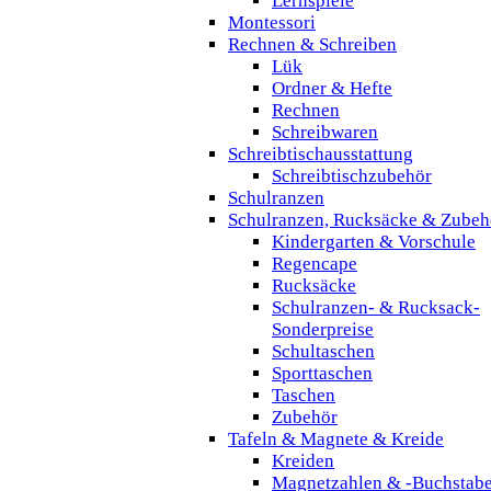
Lernspiele
Montessori
Rechnen & Schreiben
Lük
Ordner & Hefte
Rechnen
Schreibwaren
Schreibtischausstattung
Schreibtischzubehör
Schulranzen
Schulranzen, Rucksäcke & Zubeh
Kindergarten & Vorschule
Regencape
Rucksäcke
Schulranzen- & Rucksack-
Sonderpreise
Schultaschen
Sporttaschen
Taschen
Zubehör
Tafeln & Magnete & Kreide
Kreiden
Magnetzahlen & -Buchstab