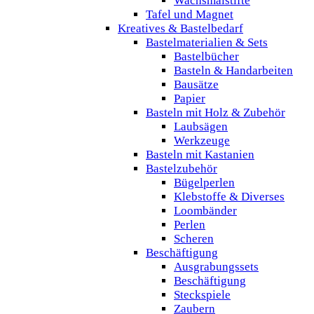
Wachsmalstifte
Tafel und Magnet
Kreatives & Bastelbedarf
Bastelmaterialien & Sets
Bastelbücher
Basteln & Handarbeiten
Bausätze
Papier
Basteln mit Holz & Zubehör
Laubsägen
Werkzeuge
Basteln mit Kastanien
Bastelzubehör
Bügelperlen
Klebstoffe & Diverses
Loombänder
Perlen
Scheren
Beschäftigung
Ausgrabungssets
Beschäftigung
Steckspiele
Zaubern