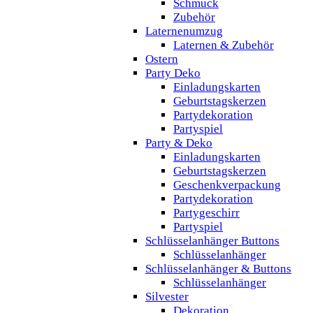
Schmuck
Zubehör
Laternenumzug
Laternen & Zubehör
Ostern
Party Deko
Einladungskarten
Geburtstagskerzen
Partydekoration
Partyspiel
Party & Deko
Einladungskarten
Geburtstagskerzen
Geschenkverpackung
Partydekoration
Partygeschirr
Partyspiel
Schlüsselanhänger Buttons
Schlüsselanhänger
Schlüsselanhänger & Buttons
Schlüsselanhänger
Silvester
Dekoration